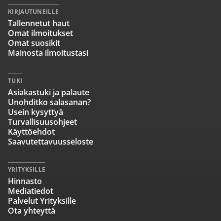
KIRJAUTUNEILLE
Tallennetut haut
Omat ilmoitukset
Omat suosikit
Mainosta ilmoitustasi
TUKI
Asiakastuki ja palaute
Unohditko salasanan?
Usein kysyttyä
Turvallisuusohjeet
Käyttöehdot
Saavutettavuusseloste
YRITYKSILLE
Hinnasto
Mediatiedot
Palvelut Yrityksille
Ota yhteyttä