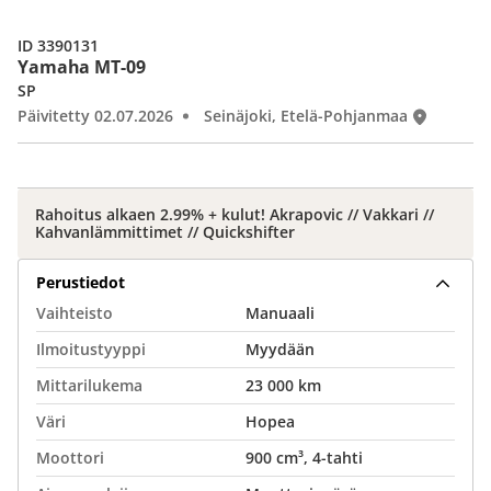
ID 3390131
Yamaha MT-09
SP
Päivitetty 02.07.2026
Seinäjoki, Etelä-Pohjanmaa
Rahoitus alkaen 2.99% + kulut! Akrapovic // Vakkari //
Kahvanlämmittimet // Quickshifter
Perustiedot
Vaihteisto
Manuaali
Ilmoitustyyppi
Myydään
Mittarilukema
23 000 km
Väri
Hopea
Moottori
900 cm³, 4-tahti