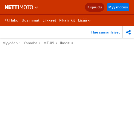
Kirjaudu
Myy motosi
Haku
Uusimmat
Liikkeet
Pikalinkit
Lisää
Hae samanlaiset
Myydään
Yamaha
MT-09
Ilmoitus