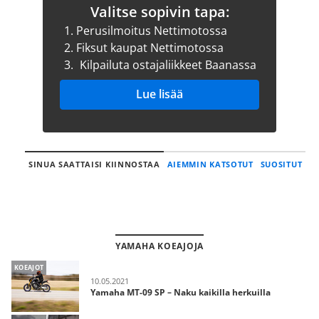
Valitse sopivin tapa:
1.
Perusilmoitus Nettimotossa
2.
Fiksut kaupat Nettimotossa
3.
Kilpailuta ostajaliikkeet Baanassa
Lue lisää
SINUA SAATTAISI KIINNOSTAA
AIEMMIN KATSOTUT
SUOSITUT
YAMAHA KOEAJOJA
KOEAJOT
10.05.2021
Yamaha MT-09 SP – Naku kaikilla herkuilla