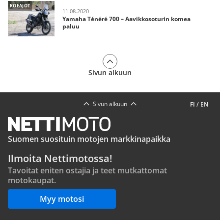
KOEAJOT
11.08.2020
Yamaha Ténéré 700 – Aavikkosoturin komea
paluu
Sivun alkuun
Sivun alkuun
FI
/
EN
Suomen suosituin motojen markkinapaikka
Ilmoita Nettimotossa!
Tavoitat eniten ostajia ja teet mutkattomat
motokaupat.
Myy motosi