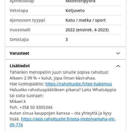
Ajoneuvolaji
Moottoripyörä
Vetotapa
Ketjuveto
Ajoneuvon tyyppi
Katu / matka / sport
Vuosimalli
2022 (ensirek. 4-2023)
Omistajia
3
Varusteet
Lisätiedot
Tähänkin menopeliin juuri sinulle sopiva rahoitus!
Alkaen 2.99 % + kulut, jopa ilman käsirahaa.
Hae luottopäätös:
https://rahoitustie.fi/tee-hakemus
Haluatko rahoituspäätöksen pikana? Laita WhatsAppia
tai soita suoraan:
Mikael.k
Puh. +358 50 4305344
Autan sinua kauppojen kanssa – ota yhteyttä ja kysy
lisää.
https://app.rahoitustie.fi/osta-moto/yamaha-mt-
09-774