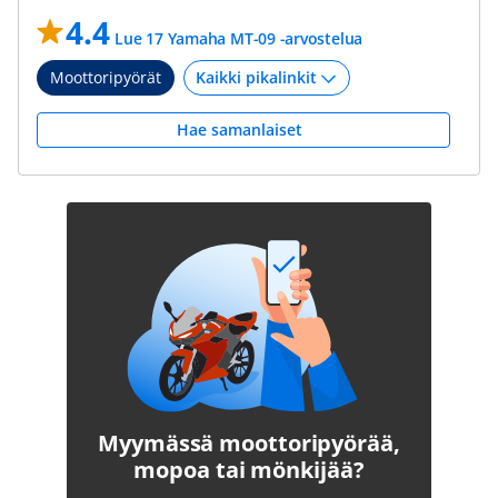
4.4
Lue 17 Yamaha MT-09 -arvostelua
Moottoripyörät
Hae samanlaiset
Myymässä moottoripyörää,
mopoa tai mönkijää?