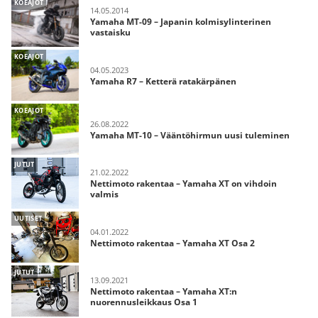
KOEAJOT
14.05.2014
Yamaha MT-09 – Japanin kolmisylinterinen
vastaisku
KOEAJOT
04.05.2023
Yamaha R7 – Ketterä ratakärpänen
KOEAJOT
26.08.2022
Yamaha MT-10 – Vääntöhirmun uusi tuleminen
JUTUT
21.02.2022
Nettimoto rakentaa – Yamaha XT on vihdoin
valmis
UUTISET
04.01.2022
Nettimoto rakentaa – Yamaha XT Osa 2
JUTUT
13.09.2021
Nettimoto rakentaa – Yamaha XT:n
nuorennusleikkaus Osa 1