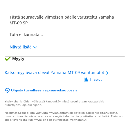
——————————————————————
Tästä seuraavalle viimeisen päälle varusteltu Yamaha
MT-09 SP.
Tätä ei kannata...
Näytä lisää
Myyty
Katso myytävävä olevat Yamaha MT-09 vaihtomotot
Tilastot
Ohjeita turvalliseen ajoneuvokauppaan
Yksityishenkilöiden välisessä kaupankäynnissä sovelletaan kauppalakia
Kuluttajansuojalain sijaan.
Nettimoto.com ei ota vastuuta myyjän antamien tietojen paikkansapitävyydestä.
Ilmoitetuissa tiedoissa saattaa olla myös tahattomia puutteita tai virheitä. Tieto on
siis sitova vasta kun myyjä on sen pyynnöstäsi vahvistanut.