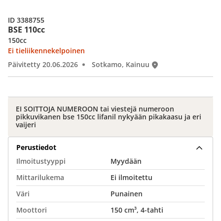
ID 3388755
BSE 110cc
150cc
Ei tieliikennekelpoinen
Päivitetty 20.06.2026
Sotkamo, Kainuu
EI SOITTOJA NUMEROON tai viestejä numeroon
pikkuvikanen bse 150cc lifanil nykyään pikakaasu ja eri
vaijeri
Perustiedot
Ilmoitustyyppi
Myydään
Mittarilukema
Ei ilmoitettu
Väri
Punainen
Moottori
150 cm³, 4-tahti