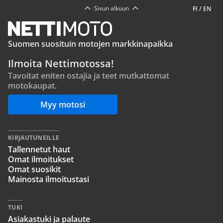
Sivun alkuun
FI
/
EN
Suomen suosituin motojen markkinapaikka
Ilmoita Nettimotossa!
Tavoitat eniten ostajia ja teet mutkattomat
motokaupat.
Myy motosi
KIRJAUTUNEILLE
Tallennetut haut
Omat ilmoitukset
Omat suosikit
Mainosta ilmoitustasi
TUKI
Asiakastuki ja palaute