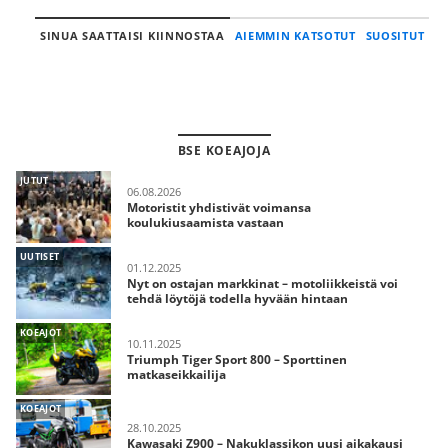
SINUA SAATTAISI KIINNOSTAA
AIEMMIN KATSOTUT
SUOSITUT
BSE KOEAJOJA
JUTUT
06.08.2026
Motoristit yhdistivät voimansa
koulukiusaamista vastaan
UUTISET
01.12.2025
Nyt on ostajan markkinat – motoliikkeistä voi
tehdä löytöjä todella hyvään hintaan
KOEAJOT
10.11.2025
Triumph Tiger Sport 800 – Sporttinen
matkaseikkailija
KOEAJOT
28.10.2025
Kawasaki Z900 – Nakuklassikon uusi aikakausi