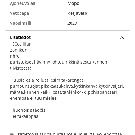
Ajoneuvolaji
Mopo
Vetotapa
Ketjuveto
Vuosimalli
2027
Lisätiedot
150cc lifan
26mikuni
nhrc
puristukset hävinny johtuu rikkinäisestä kannen
tiivisteestä
+ uusia osia reilusti esim takarengas,
pumpunsuojat,pikakaasukahva,kytkinkahva,kytkinvaijeri,
mäntä,kannen kaikki osat,tankinkorkki,pohjapanssari
enempää ei tuu mielee
- huonois säädöis
- ei takalippaa
yv lisätietoo ja tarjoa hintaa jos ei miellytä. voi ehdottaa