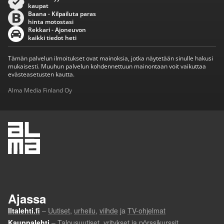
kaupat
Baana - Kilpailuta paras
hinta motostasi
Rekkari - Ajoneuvon
kaikki tiedot heti
Tämän palvelun ilmoitukset ovat mainoksia, jotka näytetään sinulle hakusi
mukaisesti. Muuhun palvelun kohdennettuun mainontaan voit vaikuttaa
evästeasetusten kautta.
Alma Media Finland Oy