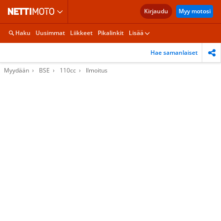
Kirjaudu
Myy motosi
Haku
Uusimmat
Liikkeet
Pikalinkit
Lisää
Hae samanlaiset
Myydään
BSE
110cc
Ilmoitus