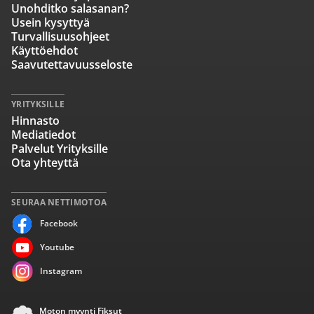
Unohditko salasanan?
Usein kysyttyä
Turvallisuusohjeet
Käyttöehdot
Saavutettavuusseloste
YRITYKSILLE
Hinnasto
Mediatiedot
Palvelut Yrityksille
Ota yhteyttä
SEURAA NETTIMOTOA
Facebook
Youtube
Instagram
Moton myynti Fiksut