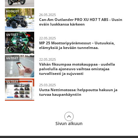
KOEAJOT
26.05.2025
Can-Am Outlander PRO XU HD7 T ABS - Uusin
eväin luokkansa kärkeen
UUTISET
22.05.2025
MP 25 Moottoripyörämessut – Uutuuksia,
elämyksiä ja kevään tunnelmaa.
UUTISET
22.05.2025
Vähän fiksumpaa motokauppaa - uudella
palvelulla ajoneuvo vaihtaa omistajaa
turvallisesti ja sujuvasti
UUTISET
25.03.2025
Uutta Nettimotossa: helppoutta hakuun ja
turvaa kaupankäyntiin
Sivun alkuun