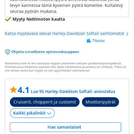
levyn kannessa tämä kyseinen pyörä komeilee. Kultalevy
seuraa pyörän mukana.
Myyty Nettimoton kautta
Katso myytävävä olevat Harley-Davidson Softail vaihtomotot
Tilastot
Ohjeita turvalliseen ajoneuvokauppaan
Nettimoto.com ei ota vastuuta myyjän antamien tietojen paikkansapitävyydestä.
Ilmoitetuissa tiedoissa saattaa olla myös tahattomia puutteita tai virheitä. Tieto on
siis sitova vasta kun myyjä on sen pyynnöstäsi vahvistanut.
4.1
Lue 95 Harley-Davidson Softail -arvostelua
Cruiserit, chopperit ja customit
Moottoripyörät
Hae samanlaiset