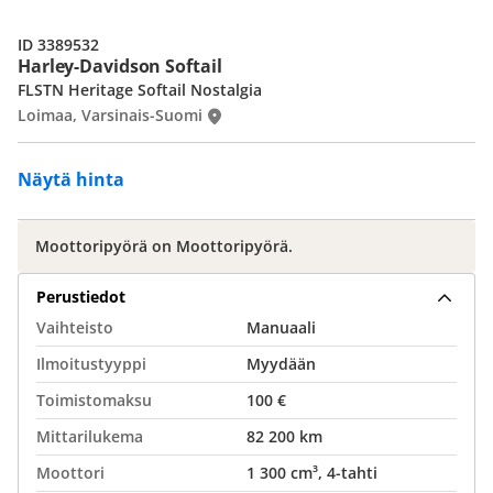
ID 3389532
Harley-Davidson Softail
FLSTN Heritage Softail Nostalgia
Loimaa, Varsinais-Suomi
Näytä hinta
Moottoripyörä on Moottoripyörä.
Perustiedot
Vaihteisto
Manuaali
Ilmoitustyyppi
Myydään
Toimistomaksu
100 €
Mittarilukema
82 200 km
Moottori
1 300 cm³, 4-tahti