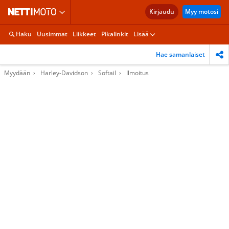
Kirjaudu
Myy motosi
Haku
Uusimmat
Liikkeet
Pikalinkit
Lisää
Hae samanlaiset
Myydään
Harley-Davidson
Softail
Ilmoitus