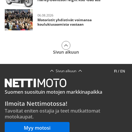
JUTUT
06.08.2026
Motoristit yhdistivät voimansa
koulukiusaamista vastaan
Sivun alkuun
Sivun alkuun
FI
/
EN
Suomen suosituin motojen markkinapaikka
Ilmoita Nettimotossa!
Tavoitat eniten ostajia ja teet mutkattomat
motokaupat.
Myy motosi