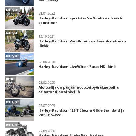
KOEAJOT
31.01.2022
Harley-Davidson Sportster S – Vihdoin oikeasti
sporttinen
KOEAJOT
13.10.2021
Harley-Davidson Pan-America – Amerikan-Gessu
liitää
KOEAJOT
28.08.2020
Harley-Davidson LiveWire – Paras HD ikinä
JUTUT
03.02.2020
Aloittelijakin pärjää moottoripyöräkaupoilla
asiantuntijan vinkeillä
KOEAJOT
29.07.2009
Harley-Davidson FLHT Electra Glide Standard ja
VRSCF V-Rod
KOEAJOT
27.09.2006
Harley-Davidson Night Rod -bad ass