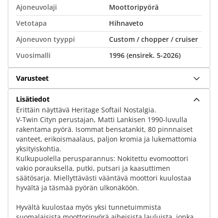
Ajoneuvolaji
Moottoripyörä
Vetotapa
Hihnaveto
Ajoneuvon tyyppi
Custom / chopper / cruiser
Vuosimalli
1996 (ensirek. 5-2026)
Varusteet
Lisätiedot
Erittäin näyttävä Heritage Softail Nostalgia.
V-Twin Cityn perustajan, Matti Lankisen 1990-luvulla
rakentama pyörä. Isommat bensatankit, 80 pinnnaiset
vanteet, erikoismaalaus, paljon kromia ja lukemattomia
yksityiskohtia.
Kulkupuolella perusparannus: Nokitettu evomoottori
vakio porauksella, putki, putsari ja kaasuttimen
säätösarja. Miellyttävästi vääntävä moottori kuulostaa
hyvältä ja täsmää pyörän ulkonäköön.
Hyvältä kuulostaa myös yksi tunnetuimmista
suomalaisista moottoripyörä aiheisista lauluista, jonka