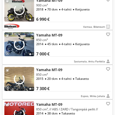
Yamaha MT-09
900 cm³
2018
● 70 tkm
● 4-tahti
● Ketjuveto
6 990 €
7
Vantaa, Biketeam
Yamaha MT-09
850 cm³
2014
● 45 tkm
● 4-tahti
● Ketjuveto
7 000 €
4
Sastamala, Arttu Parkkila
Yamaha MT-09
850 cm³
2015
● 20 tkm
● 4-tahti
● Takaveto
7 300 €
9
Espoo, Miika Juhala
Yamaha MT-09
850 cm³, // ABS / ZARD / Tangonpää peilit //
2014
● 38 tkm
● Takaveto