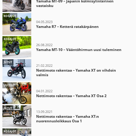
Yamaha MT-09 – Japanin kolmisylinterinen
vastaisku
KOEAJOT
04.05.2023
Yamaha R7 – Ketterä ratakärpänen
KOEAJOT
26.08.2022
Yamaha MT-10 – Vääntöhirmun uusi tuleminen
JUTUT
21.02.2022
Nettimoto rakentaa – Yamaha XT on vihdoin
valmis
UUTISET
04.01.2022
Nettimoto rakentaa – Yamaha XT Osa 2
JUTUT
13.09.2021
Nettimoto rakentaa – Yamaha XT:n
nuorennusleikkaus Osa 1
KOEAJOT