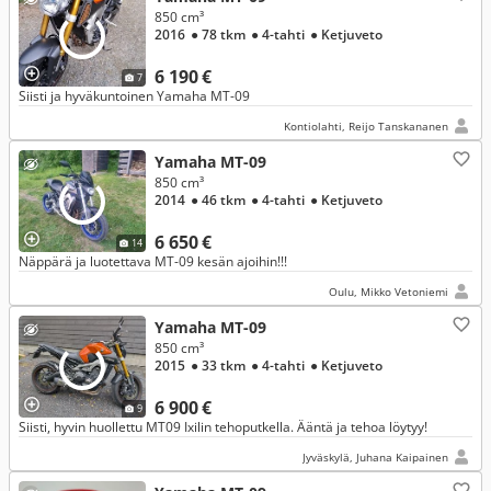
850 cm³
2016
● 78 tkm
● 4-tahti
● Ketjuveto
6 190 €
7
Siisti ja hyväkuntoinen Yamaha MT-09
Kontiolahti, Reijo Tanskananen
Yamaha MT-09
850 cm³
2014
● 46 tkm
● 4-tahti
● Ketjuveto
6 650 €
14
Näppärä ja luotettava MT-09 kesän ajoihin!!!
Oulu, Mikko Vetoniemi
Yamaha MT-09
850 cm³
2015
● 33 tkm
● 4-tahti
● Ketjuveto
6 900 €
9
Siisti, hyvin huollettu MT09 Ixilin tehoputkella. Ääntä ja tehoa löytyy!
Jyväskylä, Juhana Kaipainen