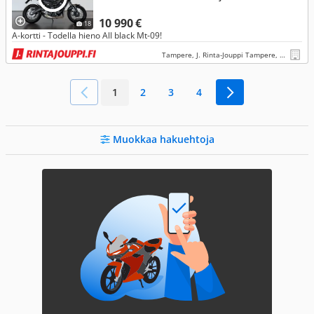
10 990 €
18
A-kortti - Todella hieno All black Mt-09!
Tampere, J. Rinta-Jouppi Tampere, Lielahti
1
2
3
4
Muokkaa hakuehtoja