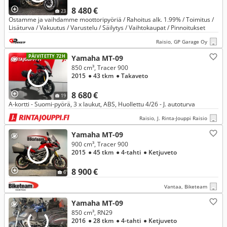
8 480 €
23
Ostamme ja vaihdamme moottoripyöriä / Rahoitus alk. 1.99% / Toimitus /
Lisäturva / Vakuutus / Varustelu / Säilytys / Vaihtokaupat / Pinnoitukset
Raisio, GP Garage Oy
PÄIVITETTY 72H
Yamaha MT-09
850 cm³, Tracer 900
2015
● 43 tkm
● Takaveto
8 680 €
19
A-kortti - Suomi-pyörä, 3 x laukut, ABS, Huollettu 4/26 - J. autoturva
Raisio, J. Rinta-Jouppi Raisio
Yamaha MT-09
900 cm³, Tracer 900
2015
● 45 tkm
● 4-tahti
● Ketjuveto
8 900 €
6
Vantaa, Biketeam
Yamaha MT-09
850 cm³, RN29
2016
● 28 tkm
● 4-tahti
● Ketjuveto