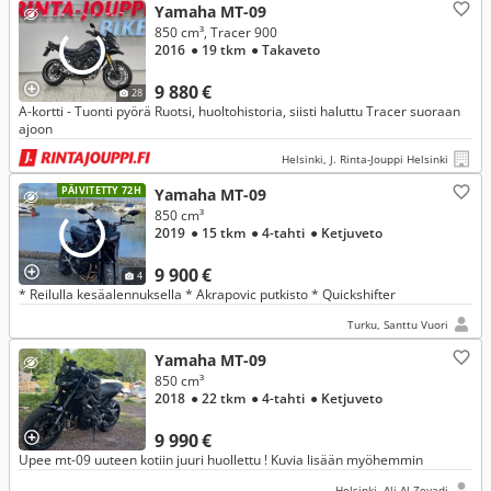
Yamaha MT-09
850 cm³, Tracer 900
2016
● 19 tkm
● Takaveto
9 880 €
28
A-kortti - Tuonti pyörä Ruotsi, huoltohistoria, siisti haluttu Tracer suoraan
ajoon
Helsinki, J. Rinta-Jouppi Helsinki
PÄIVITETTY 72H
Yamaha MT-09
850 cm³
2019
● 15 tkm
● 4-tahti
● Ketjuveto
9 900 €
4
* Reilulla kesäalennuksella * Akrapovic putkisto * Quickshifter
Turku, Santtu Vuori
Yamaha MT-09
850 cm³
2018
● 22 tkm
● 4-tahti
● Ketjuveto
9 990 €
Upee mt-09 uuteen kotiin juuri huollettu ! Kuvia lisään myöhemmin
Helsinki, Ali Al-Zeyadi