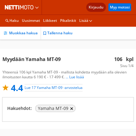
Kirjaudu
Myy motosi
Haku
Uusimmat
Liikkeet
Pikalinkit
Lisää
Muokkaa hakua
Tallenna haku
Myydään Yamaha MT-09
106
kpl
Sivu
1/4
Yhteensä 106 kpl Yamaha MT-09 - mallista kohdetta myydään alla olevien
ilmoitusten kautta 6 190 € - 17 499 €.
... Lue lisää
4.4
Lue 17 Yamaha MT-09 -arvostelua
Hakuehdot:
Yamaha MT-09