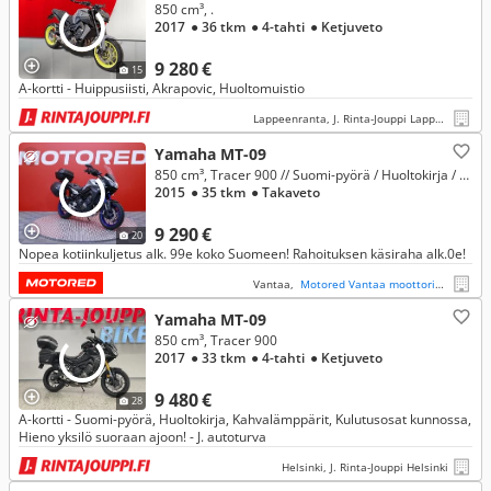
850 cm³, .
2017
● 36 tkm
● 4-tahti
● Ketjuveto
9 280 €
15
A-kortti - Huippusiisti, Akrapovic, Huoltomuistio
Lappeenranta, J. Rinta-Jouppi Lappeenranta
Yamaha MT-09
850 cm³, Tracer 900 // Suomi-pyörä / Huoltokirja / ABS / TCS / 3x laukut //
2015
● 35 tkm
● Takaveto
9 290 €
20
Nopea kotiinkuljetus alk. 99e koko Suomeen! Rahoituksen käsiraha alk.0e!
Vantaa,
Motored Vantaa moottoripyörät
Yamaha MT-09
850 cm³, Tracer 900
2017
● 33 tkm
● 4-tahti
● Ketjuveto
9 480 €
28
A-kortti - Suomi-pyörä, Huoltokirja, Kahvalämppärit, Kulutusosat kunnossa,
Hieno yksilö suoraan ajoon! - J. autoturva
Helsinki, J. Rinta-Jouppi Helsinki