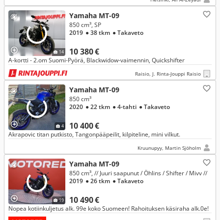
Yamaha MT-09
850 cm³, SP
2019
● 38 tkm
● Takaveto
10 380 €
14
A-kortti - 2.om Suomi-Pyörä, Blackwidow-vaimennin, Quickshifter
Raisio, J. Rinta-Jouppi Raisio
Yamaha MT-09
850 cm³
2020
● 22 tkm
● 4-tahti
● Takaveto
10 400 €
4
Akrapovic titan putkisto, Tangonpääpeilit, kilpiteline, mini vilkut.
Kruunupyy, Martin Sjöholm
Yamaha MT-09
850 cm³, // Juuri saapunut / Öhlins / Shifter / Mivv //
2019
● 26 tkm
● Takaveto
10 490 €
19
Nopea kotiinkuljetus alk. 99e koko Suomeen! Rahoituksen käsiraha alk.0e!