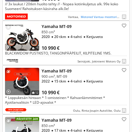
// 3x laukut / 20tkm huolto tehty // - Nopea kotiinkuljetus alk. 99e koko
Suomeen! Rahoituksen käsiraha alk.0e!
Vantaa,
Motored Vantaa moottoripyörät
Yamaha MT-09
850 cm³
2020
● 20 tkm
● 4-tahti
● Ketjuveto
10 990 €
11
BLACKWIDOW PUSTKISTO, TANGONPÄÄPEILIT, KILPITELINE YMS.
Seinäjoki, Jokiniemi Motors Oy
Yamaha MT-09
900 cm³, MT-09
2022
● 15 tkm
● 4-tahti
● Ketjuveto
10 990 €
12
* Loppukesän hintaan * 1-omisteinen * Kahvanlämmittimet *
Ajotilanvalitsin * LED-ajovalot *
Oulu, Rinta-Joupin Autoliike, Oulu
PÄIVITETTY 24H
Yamaha MT-09
850 cm³
2020
● 17 tkm
● 4-tahti
● Ketjuveto