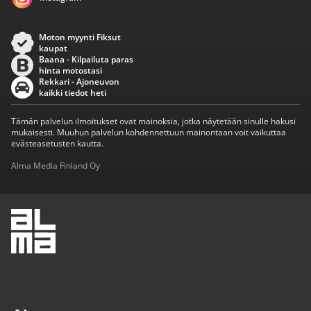
Moton myynti Fiksut
kaupat
Baana - Kilpailuta paras
hinta motostasi
Rekkari - Ajoneuvon
kaikki tiedot heti
Tämän palvelun ilmoitukset ovat mainoksia, jotka näytetään sinulle hakusi
mukaisesti. Muuhun palvelun kohdennettuun mainontaan voit vaikuttaa
evästeasetusten kautta.
Alma Media Finland Oy