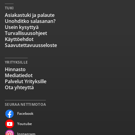
TUKI
Asiakastuki ja palaute
Unohditko salasanan?
Usein kysyttyä
Turvallisuusohjeet
Käyttöehdot
Saavutettavuusseloste
YRITYKSILLE
Hinnasto
Mediatiedot
Palvelut Yrityksille
Ota yhteyttä
SEURAA NETTIMOTOA
Facebook
Youtube
Instagram