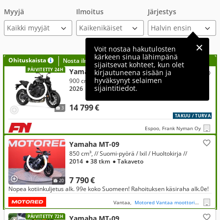
Myyjä
Ilmoitus
Järjestys
Kaikki myyjät
Voit nostaa hakutulosten
kärkeen sinua lähimpänä
Ohituskaista
Nosta ilmoituksesi tähän?
sijaitsevat kohteet, kun olet
PÄIVITETTY 24H
Yamaha MT-09
kirjautuneena sisään ja
hyväksynyt selaimen
900 cm³
sijaintitiedot.
2026
● 4-tahti
● Ketjuveto
14 799 €
3
TAKUU / TURVA
Espoo, Frank Nyman Oy
Yamaha MT-09
850 cm³, // Suomi-pyörä / Ixil / Huoltokirja //
2014
● 38 tkm
● Takaveto
7 790 €
20
Nopea kotiinkuljetus alk. 99e koko Suomeen! Rahoituksen käsiraha alk.0e!
Vantaa,
Motored Vantaa moottoripyörät
PÄIVITETTY 72H
Yamaha MT-09