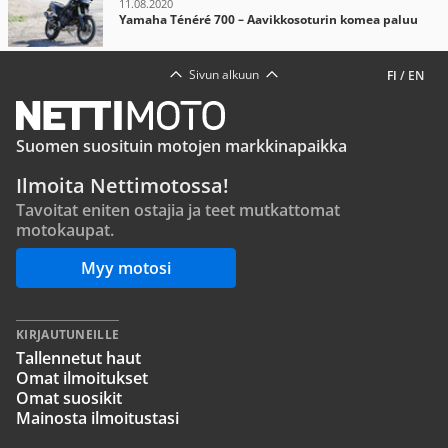
11.08.2020
Yamaha Ténéré 700 – Aavikkosoturin komea paluu
Sivun alkuun
FI
/
EN
Suomen suosituin motojen markkinapaikka
Ilmoita Nettimotossa!
Tavoitat eniten ostajia ja teet mutkattomat
motokaupat.
Myy motosi
KIRJAUTUNEILLE
Tallennetut haut
Omat ilmoitukset
Omat suosikit
Mainosta ilmoitustasi