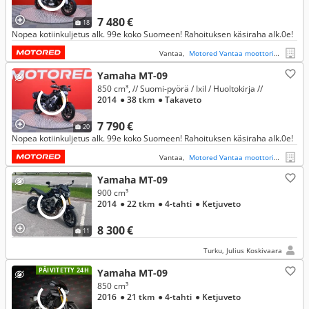
7 480 €
18
Nopea kotiinkuljetus alk. 99e koko Suomeen! Rahoituksen käsiraha alk.0e!
Vantaa,
Motored Vantaa moottoripyörät
Yamaha MT-09
850 cm³, // Suomi-pyörä / Ixil / Huoltokirja //
2014
● 38 tkm
● Takaveto
7 790 €
20
Nopea kotiinkuljetus alk. 99e koko Suomeen! Rahoituksen käsiraha alk.0e!
Vantaa,
Motored Vantaa moottoripyörät
Yamaha MT-09
900 cm³
2014
● 22 tkm
● 4-tahti
● Ketjuveto
8 300 €
11
Turku, Julius Koskivaara
PÄIVITETTY 24H
Yamaha MT-09
850 cm³
2016
● 21 tkm
● 4-tahti
● Ketjuveto