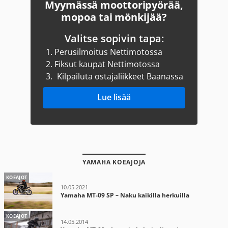
Myymässä moottoripyörää,
mopoa tai mönkijää?
Valitse sopivin tapa:
1.
Perusilmoitus Nettimotossa
2.
Fiksut kaupat Nettimotossa
3.
Kilpailuta ostajaliikkeet Baanassa
Lue lisää
YAMAHA KOEAJOJA
KOEAJOT
10.05.2021
Yamaha MT-09 SP – Naku kaikilla herkuilla
KOEAJOT
14.05.2014