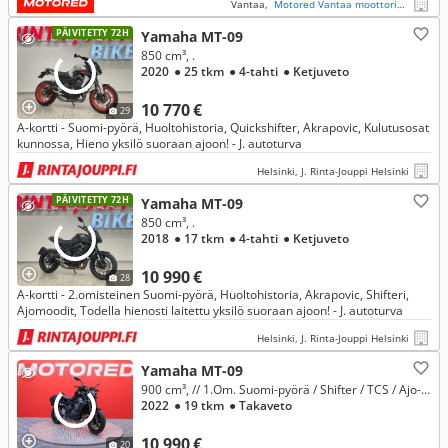
Vantaa,
Motored Vantaa moottoripyörät
PÄIVITETTY 72H
Yamaha MT-09
850 cm³, .
2020
● 25 tkm
● 4-tahti
● Ketjuveto
10 770 €
29
A-kortti - Suomi-pyörä, Huoltohistoria, Quickshifter, Akrapovic, Kulutusosat
kunnossa, Hieno yksilö suoraan ajoon! - J. autoturva
Helsinki, J. Rinta-Jouppi Helsinki
PÄIVITETTY 72H
Yamaha MT-09
850 cm³, .
2018
● 17 tkm
● 4-tahti
● Ketjuveto
10 990 €
28
A-kortti - 2.omisteinen Suomi-pyörä, Huoltohistoria, Akrapovic, Shifteri,
Ajomoodit, Todella hienosti laitettu yksilö suoraan ajoon! - J. autoturva
Helsinki, J. Rinta-Jouppi Helsinki
Yamaha MT-09
900 cm³, // 1.Om. Suomi-pyörä / Shifter / TCS / Ajo-modet //
2022
● 19 tkm
● Takaveto
10 990 €
20