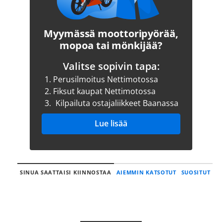
Myymässä moottoripyörää,
mopoa tai mönkijää?
Valitse sopivin tapa:
1.
Perusilmoitus Nettimotossa
2.
Fiksut kaupat Nettimotossa
3.
Kilpailuta ostajaliikkeet Baanassa
Lue lisää
SINUA SAATTAISI KIINNOSTAA
AIEMMIN KATSOTUT
SUOSITUT