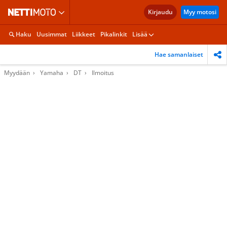
Kirjaudu
Myy motosi
Haku
Uusimmat
Liikkeet
Pikalinkit
Lisää
Hae samanlaiset
Myydään
Yamaha
DT
Ilmoitus