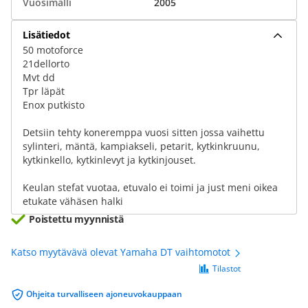
Vuosimalli
2005
Lisätiedot
50 motoforce
21dellorto
Mvt dd
Tpr läpät
Enox putkisto
Detsiin tehty koneremppa vuosi sitten jossa vaihettu
sylinteri, mäntä, kampiakseli, petarit, kytkinkruunu,
kytkinkello, kytkinlevyt ja kytkinjouset.
Keulan stefat vuotaa, etuvalo ei toimi ja just meni oikea
etukate vähäsen halki
Poistettu myynnistä
Katso myytävävä olevat Yamaha DT vaihtomotot
Tilastot
Ohjeita turvalliseen ajoneuvokauppaan