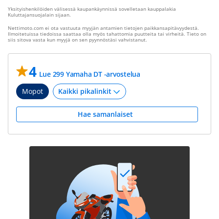
Yksityishenkilöiden välisessä kaupankäynnissä sovelletaan kauppalakia
Kuluttajansuojalain sijaan.
Nettimoto.com ei ota vastuuta myyjän antamien tietojen paikkansapitävyydestä.
Ilmoitetuissa tiedoissa saattaa olla myös tahattomia puutteita tai virheitä. Tieto on
siis sitova vasta kun myyjä on sen pyynnöstäsi vahvistanut.
4
Lue 299 Yamaha DT -arvostelua
Mopot
Hae samanlaiset