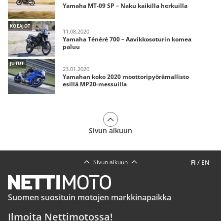
Yamaha MT-09 SP – Naku kaikilla herkuilla
KOEAJOT
11.08.2020
Yamaha Ténéré 700 – Aavikkosoturin komea
paluu
JUTUT
23.01.2020
Yamahan koko 2020 moottoripyörämallisto
esillä MP20-messuilla
Sivun alkuun
Sivun alkuun
FI
/
EN
Suomen suosituin motojen markkinapaikka
Ilmoita Nettimotossa!