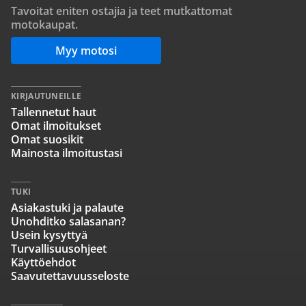
Tavoitat eniten ostajia ja teet mutkattomat
motokaupat.
Myy motosi
KIRJAUTUNEILLE
Tallennetut haut
Omat ilmoitukset
Omat suosikit
Mainosta ilmoitustasi
TUKI
Asiakastuki ja palaute
Unohditko salasanan?
Usein kysyttyä
Turvallisuusohjeet
Käyttöehdot
Saavutettavuusseloste