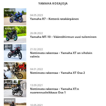
YAMAHA KOEAJOJA
KOEAJOT
04.05.2023
Yamaha R7 – Ketterä ratakärpänen
KOEAJOT
26.08.2022
Yamaha MT-10 – Vääntöhirmun uusi tuleminen
JUTUT
21.02.2022
Nettimoto rakentaa – Yamaha XT on vihdoin
valmis
UUTISET
04.01.2022
Nettimoto rakentaa – Yamaha XT Osa 2
JUTUT
13.09.2021
Nettimoto rakentaa – Yamaha XT:n
nuorennusleikkaus Osa 1
KOEAJOT
10.05.2021