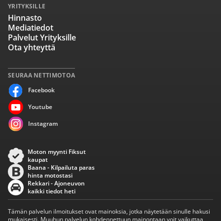
YRITYKSILLE
Hinnasto
Mediatiedot
Palvelut Yrityksille
Ota yhteyttä
SEURAA NETTIMOTOA
Facebook
Youtube
Instagram
Moton myynti Fiksut
kaupat
Baana - Kilpailuta paras
hinta motostasi
Rekkari - Ajoneuvon
kaikki tiedot heti
Tämän palvelun ilmoitukset ovat mainoksia, jotka näytetään sinulle hakusi
mukaisesti. Muuhun palvelun kohdennettuun mainontaan voit vaikuttaa