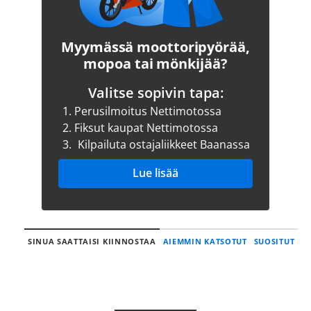
Myymässä moottoripyörää,
mopoa tai mönkijää?
Valitse sopivin tapa:
1.
Perusilmoitus Nettimotossa
2.
Fiksut kaupat Nettimotossa
3.
Kilpailuta ostajaliikkeet Baanassa
Lue lisää
SINUA SAATTAISI KIINNOSTAA
AIEMMIN KATSOTUT
SUOSITUT