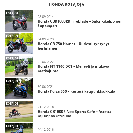
HONDA KOEAJOJA
KOEAJOT
08.09.2014
Honda CBR1000RR Fireblade – Salonkikelpoinen
Supersport
KOEAJOT
04.09.2023
Honda CB 750 Hornet – Uudesti syntynyt
herhiläinen
KOEAJOT
04.08.2022
Honda NT 1100 DCT – Menevä ja mukava
matkajuhta
KOEAJOT
30.06.2021
Honda Forza 350 – Ketterä kaupunkisukkula
KOEAJOT
21.12.2018
Honda CB1000R Neo-Sports Café – Astetta
rajumpaa retroilua
KOEAJOT
14.12.2018