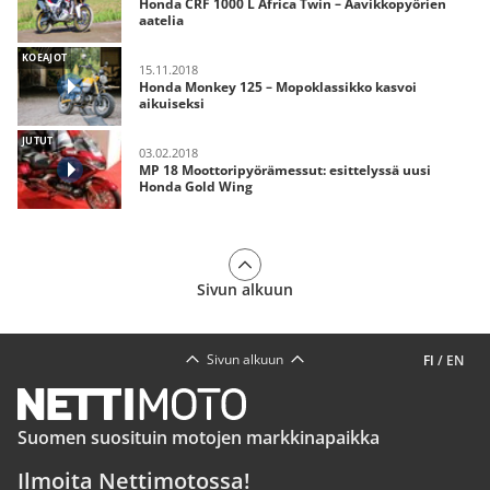
Honda CRF 1000 L Africa Twin – Aavikkopyörien
aatelia
KOEAJOT
15.11.2018
Honda Monkey 125 – Mopoklassikko kasvoi
aikuiseksi
JUTUT
03.02.2018
MP 18 Moottoripyörämessut: esittelyssä uusi
Honda Gold Wing
Sivun alkuun
Sivun alkuun
FI
/
EN
Suomen suosituin motojen markkinapaikka
Ilmoita Nettimotossa!