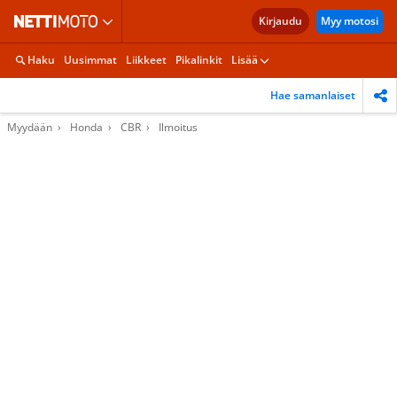
Kirjaudu
Myy motosi
Haku
Uusimmat
Liikkeet
Pikalinkit
Lisää
Hae samanlaiset
Myydään
Honda
CBR
Ilmoitus