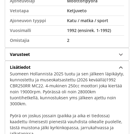
Ajoneuvolaji
Moottoripyörä
Vetotapa
Ketjuveto
Ajoneuvon tyyppi
Katu / matka / sport
Vuosimalli
1992 (ensirek. 1-1992)
Omistajia
2
Varusteet
Lisätiedot
Suomeen Hollannista 2025 tuotu ja sen jälkeen läpikäyty,
kunnostettu ja museokatsastettu (2026 keväällä)1992
CBR250RR MC22. 4-mukinen 250cc moottori joka kiertää
noin 19000rpm. Pyörässä oli noin 28000km
tuontihetkellä, kunnostuksen yms jälkeen ajettu noin
3000km.
Pyörä on joskus jossain (paikka ja aika ei tiedossa)
kaadettu ilmeisesti pienestä vauhdista oikealle puolelle,
tästä muistona jälki kyrkinkopassa, jarrukahvassa ja
jalkatapissa.