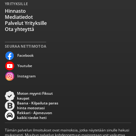
YRITYKSILLE
Hinnasto
Mediatiedot
Palvelut Yrityksille
Ota yhteyttä
SEURAA NETTIMOTOA
Facebook
Youtube
Instagram
Moton myynti Fiksut
kaupat
Baana - Kilpailuta paras
hinta motostasi
Rekkari - Ajoneuvon
kaikki tiedot heti
Tämän palvelun ilmoitukset ovat mainoksia, jotka näytetään sinulle hakusi
mukaisesti. Muuhun palvelun kohdennettuun mainontaan voit vaikuttaa