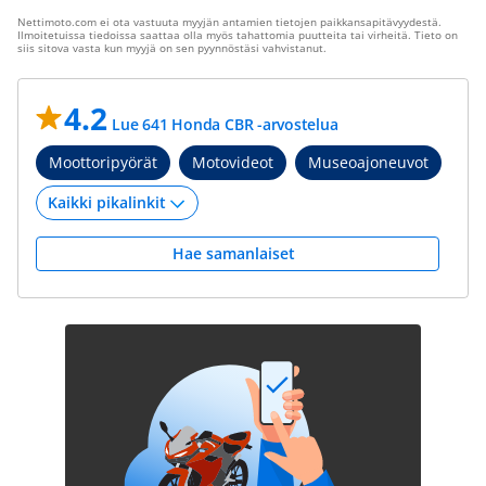
Nettimoto.com ei ota vastuuta myyjän antamien tietojen paikkansapitävyydestä.
Ilmoitetuissa tiedoissa saattaa olla myös tahattomia puutteita tai virheitä. Tieto on
siis sitova vasta kun myyjä on sen pyynnöstäsi vahvistanut.
4.2
Lue 641 Honda CBR -arvostelua
Moottoripyörät
Motovideot
Museoajoneuvot
Hae samanlaiset