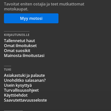
Tavoitat eniten ostajia ja teet mutkattomat
motokaupat.
Myy motosi
KIRJAUTUNEILLE
Tallennetut haut
Omat ilmoitukset
Omat suosikit
Mainosta ilmoitustasi
TUKI
Asiakastuki ja palaute
Unohditko salasanan?
Usein kysyttyä
Turvallisuusohjeet
Käyttöehdot
Saavutettavuusseloste