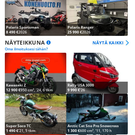
Polaris Sportsman
Polaris Ranger
8 490 €
2026
25 990 €
2026
NÄYTEIKKUNA
NÄYTÄ KAIKKI
Oma ilmoituksesi tähän?
Kawasaki Z
Rally USA 3000
12 900 €
950 cm³, '24, 6 tkm
9 990 €
'26
Super Soco TC
Arctic Cat Sno Pro Snowcross
1 490 €
'21, 5 tkm
1 300 €
600 cm³, '11, 170 h