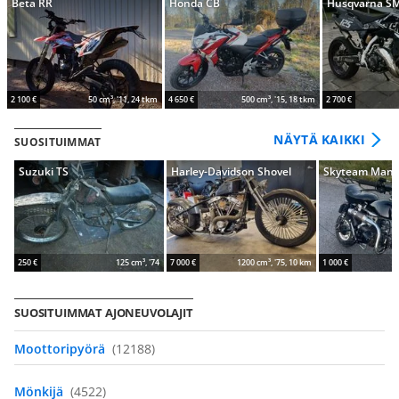
Beta RR
Honda CB
Husqvarna S
2 100 €
50 cm³, '11, 24 tkm
4 650 €
500 cm³, '15, 18 tkm
2 700 €
NÄYTÄ KAIKKI
SUOSITUIMMAT
Suzuki TS
Harley-Davidson Shovel
Skyteam Mank
250 €
125 cm³, '74
7 000 €
1200 cm³, '75, 10 km
1 000 €
SUOSITUIMMAT AJONEUVOLAJIT
Moottoripyörä
(12188)
Mönkijä
(4522)