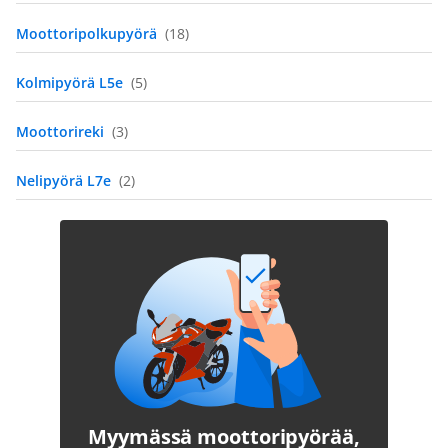
Moottoripolkupyörä
(18)
Kolmipyörä L5e
(5)
Moottorireki
(3)
Nelipyörä L7e
(2)
Myymässä moottoripyörää,