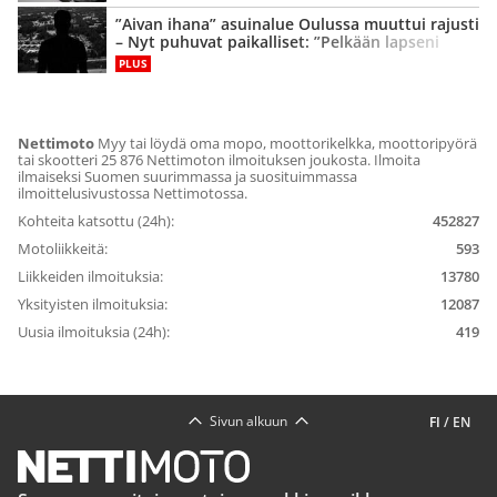
”Aivan ihana” asuinalue Oulussa muuttui rajusti
– Nyt puhuvat paikalliset: ”Pelkään lapseni
puolesta”
PLUS
Nettimoto
Myy tai löydä oma mopo, moottorikelkka, moottoripyörä
tai skootteri 25 876 Nettimoton ilmoituksen joukosta. Ilmoita
ilmaiseksi Suomen suurimmassa ja suosituimmassa
ilmoittelusivustossa Nettimotossa.
Kohteita katsottu (24h):
452827
Motoliikkeitä:
593
Liikkeiden ilmoituksia:
13780
Yksityisten ilmoituksia:
12087
Uusia ilmoituksia (24h):
419
Sivun alkuun
FI
/
EN