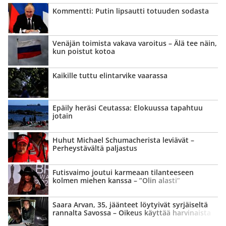
Kommentti: Putin lipsautti totuuden sodasta
Venäjän toimista vakava varoitus – Älä tee näin,
kun poistut kotoa
Kaikille tuttu elintarvike vaarassa
Epäily heräsi Ceutassa: Elokuussa tapahtuu
jotain
Huhut Michael Schumacherista leviävät –
Perheystävältä paljastus
Futisvaimo joutui karmeaan tilanteeseen
kolmen miehen kanssa – ”Olin alasti”
Saara Arvan, 35, jäänteet löytyivät syrjäiseltä
rannalta Savossa – Oikeus käyttää harvinaista
keinoa