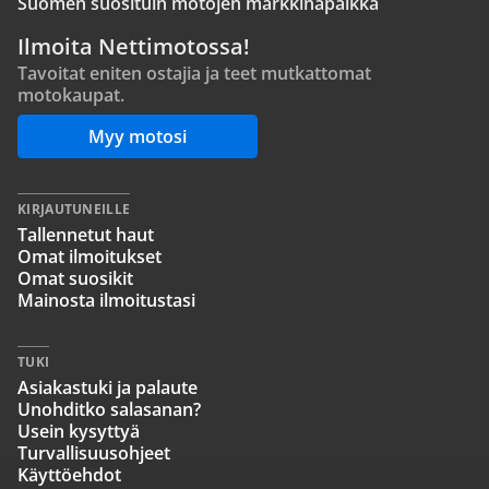
Suomen suosituin motojen markkinapaikka
Ilmoita Nettimotossa!
Tavoitat eniten ostajia ja teet mutkattomat
motokaupat.
Myy motosi
KIRJAUTUNEILLE
Tallennetut haut
Omat ilmoitukset
Omat suosikit
Mainosta ilmoitustasi
TUKI
Asiakastuki ja palaute
Unohditko salasanan?
Usein kysyttyä
Turvallisuusohjeet
Käyttöehdot