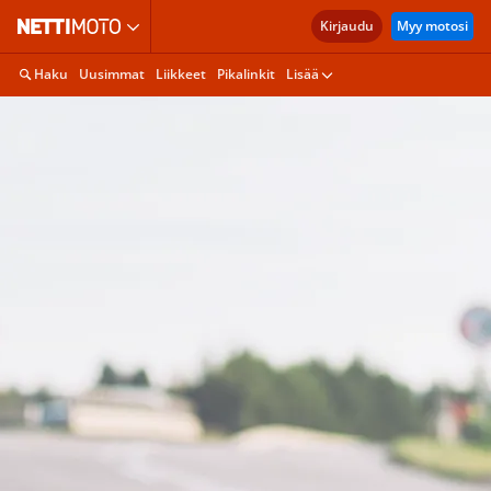
Kirjaudu
Myy motosi
Haku
Uusimmat
Liikkeet
Pikalinkit
Lisää