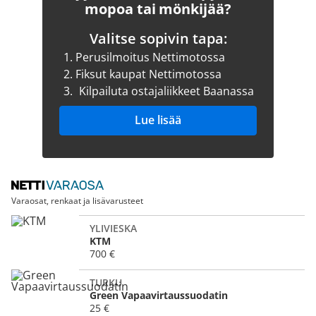
mopoa tai mönkijää?
Valitse sopivin tapa:
1.
Perusilmoitus Nettimotossa
2.
Fiksut kaupat Nettimotossa
3.
Kilpailuta ostajaliikkeet Baanassa
Lue lisää
Varaosat, renkaat ja lisävarusteet
YLIVIESKA
KTM
700 €
TURKU
Green Vapaavirtaussuodatin
25 €