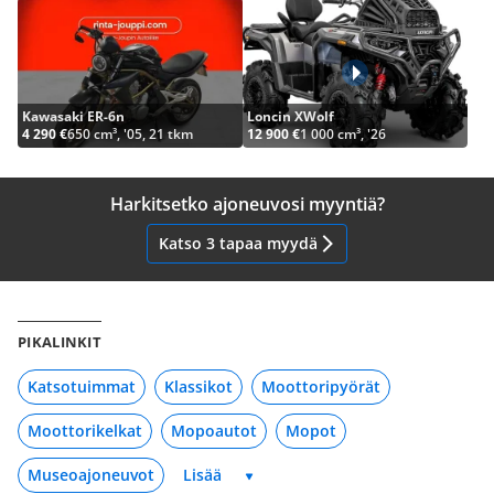
Kawasaki ER-6n
Loncin XWolf
4 290 €
650 cm³, '05, 21 tkm
12 900 €
1 000 cm³, '26
Harkitsetko ajoneuvosi myyntiä?
Katso 3 tapaa myydä
PIKALINKIT
Katsotuimmat
Klassikot
Moottoripyörät
Moottorikelkat
Mopoautot
Mopot
Museoajoneuvot