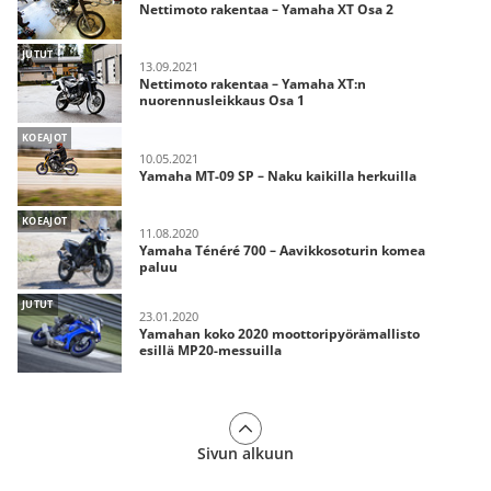
Nettimoto rakentaa – Yamaha XT Osa 2
JUTUT
13.09.2021
Nettimoto rakentaa – Yamaha XT:n
nuorennusleikkaus Osa 1
KOEAJOT
10.05.2021
Yamaha MT-09 SP – Naku kaikilla herkuilla
KOEAJOT
11.08.2020
Yamaha Ténéré 700 – Aavikkosoturin komea
paluu
JUTUT
23.01.2020
Yamahan koko 2020 moottoripyörämallisto
esillä MP20-messuilla
Sivun alkuun