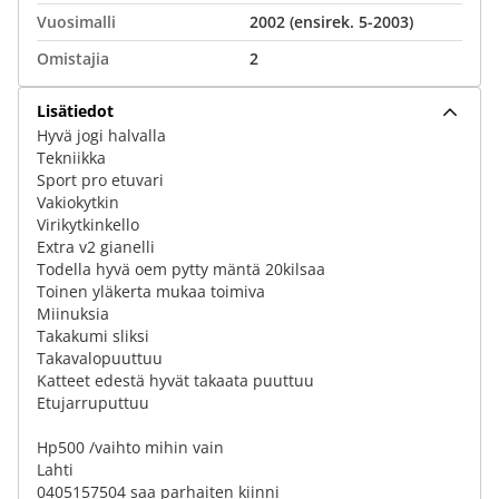
Vuosimalli
2002 (ensirek. 5-2003)
Omistajia
2
Lisätiedot
Hyvä jogi halvalla
Tekniikka
Sport pro etuvari
Vakiokytkin
Virikytkinkello
Extra v2 gianelli
Todella hyvä oem pytty mäntä 20kilsaa
Toinen yläkerta mukaa toimiva
Miinuksia
Takakumi sliksi
Takavalopuuttuu
Katteet edestä hyvät takaata puuttuu
Etujarruputtuu
Hp500 /vaihto mihin vain
Lahti
0405157504 saa parhaiten kiinni