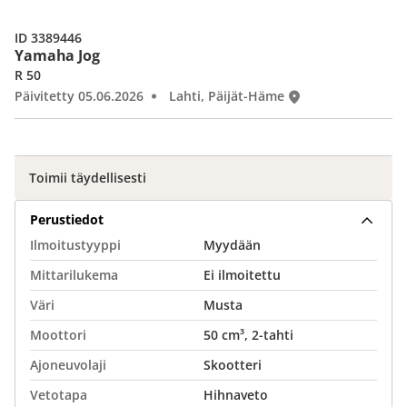
ID 3389446
Yamaha Jog
R 50
Päivitetty 05.06.2026
Lahti, Päijät-Häme
Toimii täydellisesti
Perustiedot
Ilmoitustyyppi
Myydään
Mittarilukema
Ei ilmoitettu
Väri
Musta
Moottori
50 cm³, 2-tahti
Ajoneuvolaji
Skootteri
Vetotapa
Hihnaveto