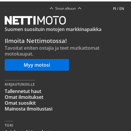
Sivun alkuun
FI
/
EN
Suomen suosituin motojen markkinapaikka
Ilmoita Nettimotossa!
Tavoitat eniten ostajia ja teet mutkattomat
motokaupat.
Myy motosi
KIRJAUTUNEILLE
Tallennetut haut
Omat ilmoitukset
Omat suosikit
Mainosta ilmoitustasi
TUKI