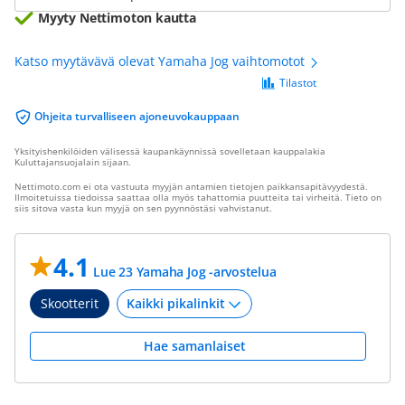
Myyty Nettimoton kautta
Katso myytävävä olevat Yamaha Jog vaihtomotot
Tilastot
Ohjeita turvalliseen ajoneuvokauppaan
Yksityishenkilöiden välisessä kaupankäynnissä sovelletaan kauppalakia
Kuluttajansuojalain sijaan.
Nettimoto.com ei ota vastuuta myyjän antamien tietojen paikkansapitävyydestä.
Ilmoitetuissa tiedoissa saattaa olla myös tahattomia puutteita tai virheitä. Tieto on
siis sitova vasta kun myyjä on sen pyynnöstäsi vahvistanut.
4.1
Lue 23 Yamaha Jog -arvostelua
Skootterit
Hae samanlaiset