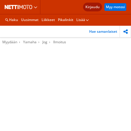
Kirjaudu
Myy motosi
Haku
Uusimmat
Liikkeet
Pikalinkit
Lisää
Hae samanlaiset
Myydään
Yamaha
Jog
Ilmoitus