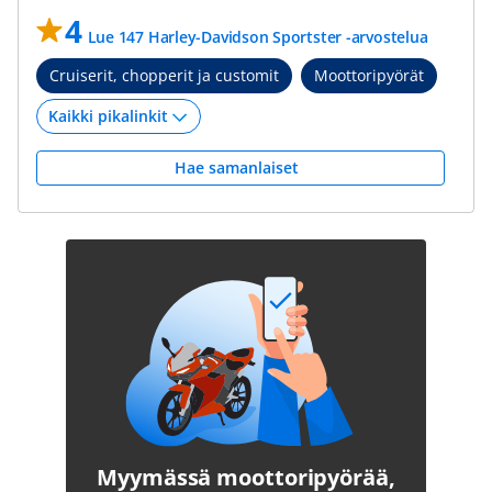
4
Lue 147 Harley-Davidson Sportster -arvostelua
Cruiserit, chopperit ja customit
Moottoripyörät
Hae samanlaiset
Myymässä moottoripyörää,