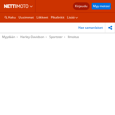
Kirjaudu
Myy motosi
Haku
Uusimmat
Liikkeet
Pikalinkit
Lisää
Hae samanlaiset
Myydään
Harley-Davidson
Sportster
Ilmoitus