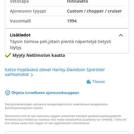
Vetotapa
Hihnaveto
Ajoneuvon tyyppi
Custom / chopper / cruiser
Vuosimalli
1994
Lisätiedot
Täysin toimiva peli,jotain pientä näpertelyä tietysti
löytyy.
Myyty Nettimoton kautta
Katso myytävävä olevat Harley-Davidson Sportster
vaihtomotot
Tilastot
Ohjeita turvalliseen ajoneuvokauppaan
Yksityishenkilöiden välisessä kaupankäynnissä sovelletaan kauppalakia
Kuluttajansuojalain sijaan.
Nettimoto.com ei ota vastuuta myyjän antamien tietojen paikkansapitävyydestä.
Ilmoitetuissa tiedoissa saattaa olla myös tahattomia puutteita tai virheitä. Tieto on
siis sitova vasta kun myyjä on sen pyynnöstäsi vahvistanut.