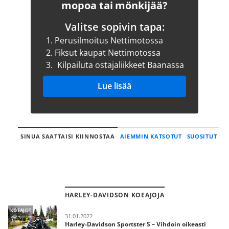
mopoa tai mönkijää?
Valitse sopivin tapa:
1.
Perusilmoitus Nettimotossa
2.
Fiksut kaupat Nettimotossa
3.
Kilpailuta ostajaliikkeet Baanassa
Lue lisää
SINUA SAATTAISI KIINNOSTAA
AIEMMIN KATSOTUT
SUOSITUT
HARLEY-DAVIDSON KOEAJOJA
KOEAJOT
31.01.2022
Harley-Davidson Sportster S – Vihdoin oikeasti