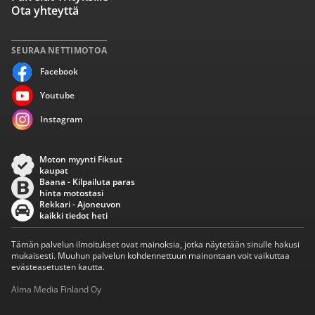
Ota yhteyttä
SEURAA NETTIMOTOA
Facebook
Youtube
Instagram
Moton myynti Fiksut
kaupat
Baana - Kilpailuta paras
hinta motostasi
Rekkari - Ajoneuvon
kaikki tiedot heti
Tämän palvelun ilmoitukset ovat mainoksia, jotka näytetään sinulle hakusi
mukaisesti. Muuhun palvelun kohdennettuun mainontaan voit vaikuttaa
evästeasetusten kautta.
Alma Media Finland Oy