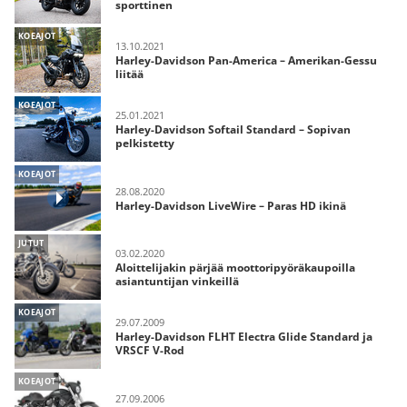
sporttinen
KOEAJOT
13.10.2021
Harley-Davidson Pan-America – Amerikan-Gessu
liitää
KOEAJOT
25.01.2021
Harley-Davidson Softail Standard – Sopivan
pelkistetty
KOEAJOT
28.08.2020
Harley-Davidson LiveWire – Paras HD ikinä
JUTUT
03.02.2020
Aloittelijakin pärjää moottoripyöräkaupoilla
asiantuntijan vinkeillä
KOEAJOT
29.07.2009
Harley-Davidson FLHT Electra Glide Standard ja
VRSCF V-Rod
KOEAJOT
27.09.2006