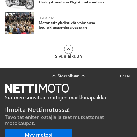
Harley-Davidson Night Rod -bad ass
JUTUT
06.08.2026
Motoristit yhdistivät voimansa
koulukiusaamista vastaan
Sivun alkuun
Sivun alkuun
FI
/
EN
Suomen suosituin motojen markkinapaikka
Ilmoita Nettimotossa!
Tavoitat eniten ostajia ja teet mutkattomat
motokaupat.
Myy motosi