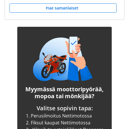
Hae samanlaiset
Myymässä moottoripyörää,
mopoa tai mönkijää?
Valitse sopivin tapa:
1.
Perusilmoitus Nettimotossa
2.
Fiksut kaupat Nettimotossa