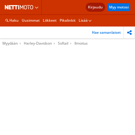
Kirjaudu
Myy motosi
Haku
Uusimmat
Liikkeet
Pikalinkit
Lisää
Hae samanlaiset
Myydään
Harley-Davidson
Softail
Ilmoitus