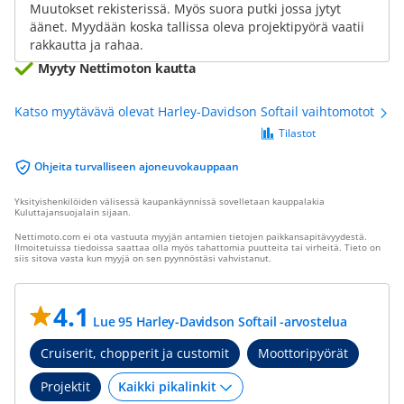
Muutokset rekisterissä. Myös suora putki jossa jytyt
äänet. Myydään koska tallissa oleva projektipyörä vaatii
rakkautta ja rahaa.
Myyty Nettimoton kautta
Katso myytävävä olevat Harley-Davidson Softail vaihtomotot
Tilastot
Ohjeita turvalliseen ajoneuvokauppaan
Yksityishenkilöiden välisessä kaupankäynnissä sovelletaan kauppalakia
Kuluttajansuojalain sijaan.
Nettimoto.com ei ota vastuuta myyjän antamien tietojen paikkansapitävyydestä.
Ilmoitetuissa tiedoissa saattaa olla myös tahattomia puutteita tai virheitä. Tieto on
siis sitova vasta kun myyjä on sen pyynnöstäsi vahvistanut.
4.1
Lue 95 Harley-Davidson Softail -arvostelua
Cruiserit, chopperit ja customit
Moottoripyörät
Projektit