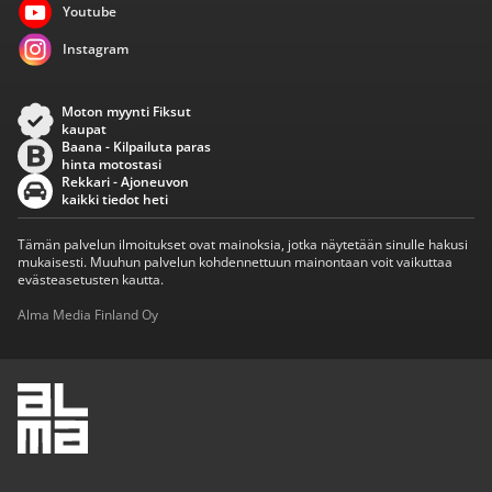
Youtube
Instagram
Moton myynti Fiksut
kaupat
Baana - Kilpailuta paras
hinta motostasi
Rekkari - Ajoneuvon
kaikki tiedot heti
Tämän palvelun ilmoitukset ovat mainoksia, jotka näytetään sinulle hakusi
mukaisesti. Muuhun palvelun kohdennettuun mainontaan voit vaikuttaa
evästeasetusten kautta.
Alma Media Finland Oy