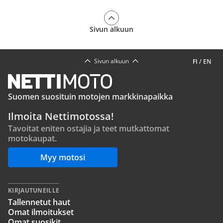
Sivun alkuun
Sivun alkuun
FI
/
EN
Suomen suosituin motojen markkinapaikka
Ilmoita Nettimotossa!
Tavoitat eniten ostajia ja teet mutkattomat
motokaupat.
Myy motosi
KIRJAUTUNEILLE
Tallennetut haut
Omat ilmoitukset
Omat suosikit