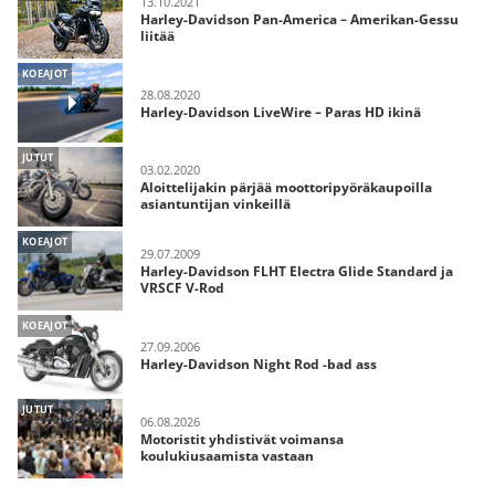
13.10.2021
Harley-Davidson Pan-America – Amerikan-Gessu
liitää
KOEAJOT
28.08.2020
Harley-Davidson LiveWire – Paras HD ikinä
JUTUT
03.02.2020
Aloittelijakin pärjää moottoripyöräkaupoilla
asiantuntijan vinkeillä
KOEAJOT
29.07.2009
Harley-Davidson FLHT Electra Glide Standard ja
VRSCF V-Rod
KOEAJOT
27.09.2006
Harley-Davidson Night Rod -bad ass
JUTUT
06.08.2026
Motoristit yhdistivät voimansa
koulukiusaamista vastaan