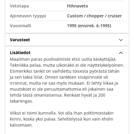
Vetotapa
Hihnaveto
Ajoneuvon tyyppi
Custom / chopper / cruiser
Vuosimalli
1995 (ensirek. 6-1995)
Varusteet
Lisätiedot
Maailman paras puolivalmiste etsii uutta käskyttäjää.
Tekniikka pelaa, mutta ulkonäkö ei ole näyttelykelpoinen.
Esimerkiksi tankit on vaihdettu toisesta pyörästä tähän
ja sen takia liilat. Omien tankkien sisäpinnoite oli
irronnut, mutta ne saa myös mukaan. Ei tehty liikaa ja
muutokset ei ole peruuttamattomia eli jokainen saa
tehdä tästä omanlaisensa. Renkaat hyvät ja 200
takarengas.
Vilkut ei toimi kunnolla. Voi olla ihan polttimoistakin
kiinni, koska yksi palaa. Selvittelyssä kun vain ehdin
katsomaan.