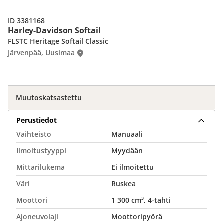
ID 3381168
Harley-Davidson Softail
FLSTC Heritage Softail Classic
Järvenpää, Uusimaa
Muutoskatsastettu
Perustiedot
Vaihteisto
Manuaali
Ilmoitustyyppi
Myydään
Mittarilukema
Ei ilmoitettu
Väri
Ruskea
Moottori
1 300 cm³, 4-tahti
Ajoneuvolaji
Moottoripyörä