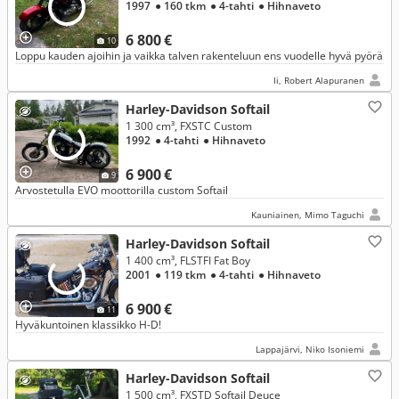
1997
● 160 tkm
● 4-tahti
● Hihnaveto
6 800 €
10
Loppu kauden ajoihin ja vaikka talven rakenteluun ens vuodelle hyvä pyörä
Ii, Robert Alapuranen
Harley-Davidson Softail
1 300 cm³, FXSTC Custom
1992
● 4-tahti
● Hihnaveto
6 900 €
9
Arvostetulla EVO moottorilla custom Softail
Kauniainen, Mimo Taguchi
Harley-Davidson Softail
1 400 cm³, FLSTFI Fat Boy
2001
● 119 tkm
● 4-tahti
● Hihnaveto
6 900 €
11
Hyväkuntoinen klassikko H-D!
Lappajärvi, Niko Isoniemi
Harley-Davidson Softail
1 500 cm³, FXSTD Softail Deuce