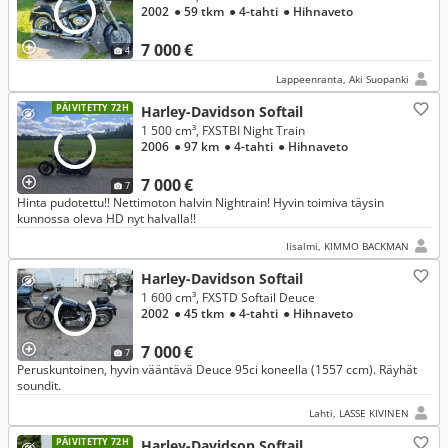
2002
● 59 tkm
● 4-tahti
● Hihnaveto
7 000 €
4
Lappeenranta, Aki Suopanki
PÄIVITETTY 72H
Harley-Davidson Softail
1 500 cm³, FXSTBI Night Train
2006
● 97 km
● 4-tahti
● Hihnaveto
7 000 €
7
Hinta pudotettu!! Nettimoton halvin Nightrain! Hyvin toimiva täysin
kunnossa oleva HD nyt halvalla!!
Iisalmi, KIMMO BACKMAN
Harley-Davidson Softail
1 600 cm³, FXSTD Softail Deuce
2002
● 45 tkm
● 4-tahti
● Hihnaveto
7 000 €
7
Peruskuntoinen, hyvin vääntävä Deuce 95ci koneella (1557 ccm). Räyhät
soundit.
Lahti, LASSE KIVINEN
PÄIVITETTY 72H
Harley-Davidson Softail