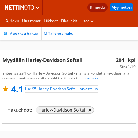
Kirjaudu
Myy motosi
Haku
Uusimmat
Liikkeet
Pikalinkit
Lisää
Muokkaa hakua
Tallenna haku
Myydään Harley-Davidson Softail
294
kpl
Sivu
1/10
Yhteensä 294 kpl Harley-Davidson Softail - mallista kohdetta myydään alla
olevien ilmoitusten kautta 2 999 € - 38 395 €.
... Lue lisää
4.1
Lue 95 Harley-Davidson Softail -arvostelua
Hakuehdot:
Harley-Davidson Softail