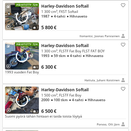
PÄIVITETTY 72H
Harley-Davidson Softail
1 300 cm³, FXST Softail
1987
● 4-tahti
● Hihnaveto
5 800 €
7
Ilomantsi, Joonas Parviainen
PÄIVITETTY 72H
Harley-Davidson Softail
1 300 cm³, FLSTF Fat Boy FLST FAT BOY
1993
● 59 tkm
● 4-tahti
● Hihnaveto
6 300 €
6
1993 vuoden Fat Boy
Hattula, Juhani Koistinen
Harley-Davidson Softail
1 500 cm³, FLSTF Fat Boy
2000
● 100 tkm
● 4-tahti
● Hihnaveto
6 500 €
3
Suomi pyörä tähän hintaan ei taida toista löytyä
Porvoo, Olli Järn