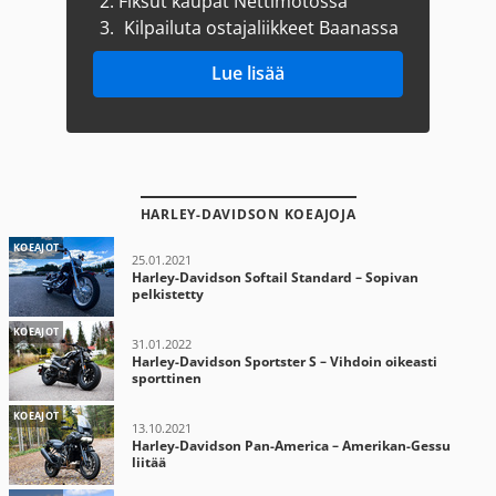
2.
Fiksut kaupat Nettimotossa
3.
Kilpailuta ostajaliikkeet Baanassa
Lue lisää
HARLEY-DAVIDSON KOEAJOJA
KOEAJOT
25.01.2021
Harley-Davidson Softail Standard – Sopivan
pelkistetty
KOEAJOT
31.01.2022
Harley-Davidson Sportster S – Vihdoin oikeasti
sporttinen
KOEAJOT
13.10.2021
Harley-Davidson Pan-America – Amerikan-Gessu
liitää