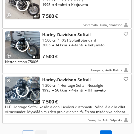
1993
● 4-tahti
● Ketjuveto
7 500 €
6
Sastamala, Timo Johansson
Harley-Davidson Softail
1 500 cm³, FXST Softail Standard
2005
● 34 tkm
● 4-tahti
● Ketjuveto
7 500 €
11
Nettohintaan 7500€
Tampere, Antti Riskilä
Harley-Davidson Softail
1 300 cm³, Heritage Softail Nostalgie
1993
● 56 tkm
● 4-tahti
● Hihnaveto
7 500 €
5
H-D Heritage Softail kesän ajoon. Lievästi kustomoitu. Vähällä ajolla ollut
viimevuodet. Myydään muiden projektien tieltä. En ota mitään vaihdossa.
Seinäjoki, Antti Vilpakka