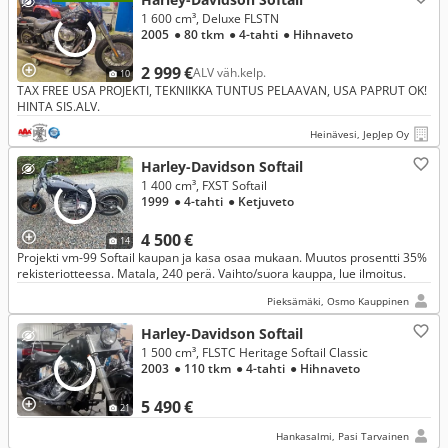
1 600 cm³, Deluxe FLSTN
2005
● 80 tkm
● 4-tahti
● Hihnaveto
2 999 €
ALV väh.kelp.
10
TAX FREE USA PROJEKTI, TEKNIIKKA TUNTUS PELAAVAN, USA PAPRUT OK!
HINTA SIS.ALV.
Heinävesi, JepJep Oy
Harley-Davidson Softail
1 400 cm³, FXST Softail
1999
● 4-tahti
● Ketjuveto
4 500 €
14
Projekti vm-99 Softail kaupan ja kasa osaa mukaan. Muutos prosentti 35%
rekisteriotteessa. Matala, 240 perä. Vaihto/suora kauppa, lue ilmoitus.
Pieksämäki, Osmo Kauppinen
Harley-Davidson Softail
1 500 cm³, FLSTC Heritage Softail Classic
2003
● 110 tkm
● 4-tahti
● Hihnaveto
5 490 €
21
Hankasalmi, Pasi Tarvainen