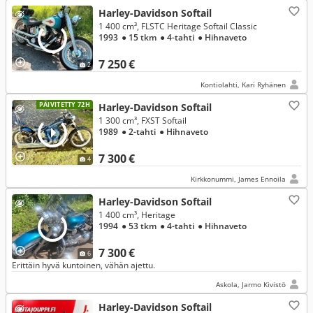
Harley-Davidson Softail
1 400 cm³, FLSTC Heritage Softail Classic
1993
● 15 tkm
● 4-tahti
● Hihnaveto
7 250 €
2
Kontiolahti, Kari Ryhänen
PÄIVITETTY 72H
Harley-Davidson Softail
1 300 cm³, FXST Softail
1989
● 2-tahti
● Hihnaveto
7 300 €
4
Kirkkonummi, James Ennoila
Harley-Davidson Softail
1 400 cm³, Heritage
1994
● 53 tkm
● 4-tahti
● Hihnaveto
7 300 €
6
Erittäin hyvä kuntoinen, vähän ajettu.
Askola, Jarmo Kivistö
Harley-Davidson Softail