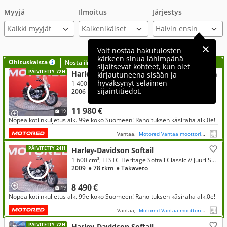
Myyjä
Ilmoitus
Järjestys
Kaikki myyjät
Voit nostaa hakutulosten
kärkeen sinua lähimpänä
Ohituskaista
Nosta ilmoituksesi tähän?
sijaitsevat kohteet, kun olet
PÄIVITETTY 72H
Harley-Davidson Softail
kirjautuneena sisään ja
hyväksynyt selaimen
1 400 cm³, FLSTI Heritage Softail // Suomi-pyörä / Screaming Eagle / Laukut //
sijaintitiedot.
2006
● 25 tkm
● Takaveto
11 980 €
19
Nopea kotiinkuljetus alk. 99e koko Suomeen! Rahoituksen käsiraha alk.0e!
Vantaa,
Motored Vantaa moottoripyörät
PÄIVITETTY 24H
Harley-Davidson Softail
1 600 cm³, FLSTC Heritage Softail Classic // Juuri Saapunut / Screamin Eagle / sivulaukut / kaatumaraudat //
2009
● 78 tkm
● Takaveto
8 490 €
19
Nopea kotiinkuljetus alk. 99e koko Suomeen! Rahoituksen käsiraha alk.0e!
Vantaa,
Motored Vantaa moottoripyörät
PÄIVITETTY 72H
Harley-Davidson Softail