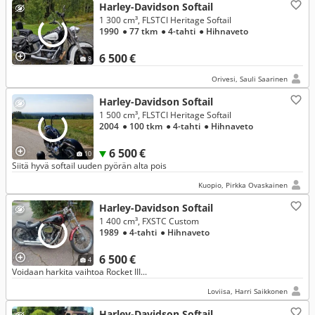
Harley-Davidson Softail
1 300 cm³, FLSTCI Heritage Softail
1990
● 77 tkm
● 4-tahti
● Hihnaveto
6 500 €
8
Orivesi, Sauli Saarinen
Harley-Davidson Softail
1 500 cm³, FLSTCI Heritage Softail
2004
● 100 tkm
● 4-tahti
● Hihnaveto
6 500 €
10
Siitä hyvä softail uuden pyörän alta pois
Kuopio, Pirkka Ovaskainen
Harley-Davidson Softail
1 400 cm³, FXSTC Custom
1989
● 4-tahti
● Hihnaveto
6 500 €
4
Voidaan harkita vaihtoa Rocket III...
Loviisa, Harri Saikkonen
Harley-Davidson Softail