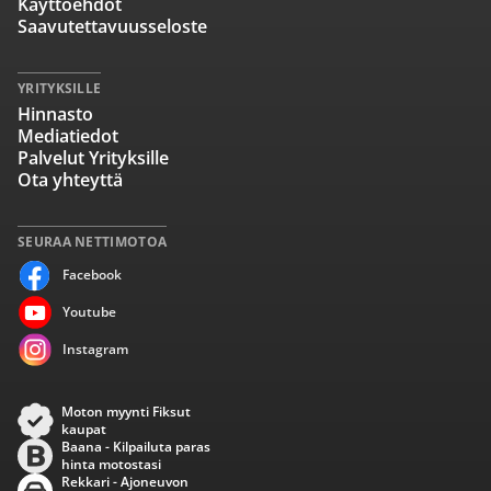
Käyttöehdot
Saavutettavuusseloste
YRITYKSILLE
Hinnasto
Mediatiedot
Palvelut Yrityksille
Ota yhteyttä
SEURAA NETTIMOTOA
Facebook
Youtube
Instagram
Moton myynti Fiksut
kaupat
Baana - Kilpailuta paras
hinta motostasi
Rekkari - Ajoneuvon