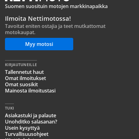
Suomen suosituin motojen markkinapaikka
Ilmoita Nettimotossa!
Tavoitat eniten ostajia ja teet mutkattomat
motokaupat.
Myy motosi
KIRJAUTUNEILLE
Tallennetut haut
Omat ilmoitukset
Omat suosikit
Mainosta ilmoitustasi
TUKI
Asiakastuki ja palaute
Unohditko salasanan?
Usein kysyttyä
Turvallisuusohjeet