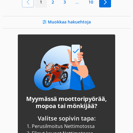
1
2
3
...
10
Muokkaa hakuehtoja
Myymässä moottoripyörää,
mopoa tai mönkijää?
Valitse sopivin tapa:
1.
Perusilmoitus Nettimotossa