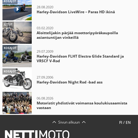
KOEAJOT
28.08.2020
Harley-Davidson LiveWire – Paras HD ikinä
JUTUT
03.02.2020
Aloittelijakin pärjää moottoripyöräkaupoilla
asiantuntijan vinkeillä
KOEAJOT
29.07.2009
Harley-Davidson FLHT Electra Glide Standard ja
VRSCF V-Rod
KOEAJOT
27.09.2006
Harley-Davidson Night Rod -bad ass
JUTUT
06.08.2026
Motoristit yhdistivät voimansa koulukiusaamista
vastaan
Sivun alkuun
FI
/
EN