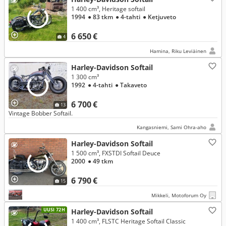
1 400 cm³, Heritage softail
1994
● 83 tkm
● 4-tahti
● Ketjuveto
6 650 €
4
Hamina, Riku Leviäinen
Harley-Davidson Softail
1 300 cm³
1992
● 4-tahti
● Takaveto
6 700 €
13
Vintage Bobber Softail.
Kangasniemi, Sami Ohra-aho
Harley-Davidson Softail
1 500 cm³, FXSTDI Softail Deuce
2000
● 49 tkm
6 790 €
15
Mikkeli, Motoforum Oy
UUSI 72H
Harley-Davidson Softail
1 400 cm³, FLSTC Heritage Softail Classic