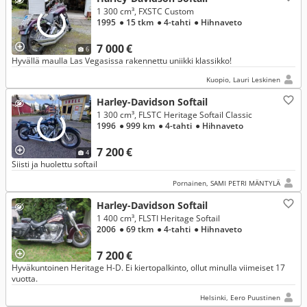
1 300 cm³, FXSTC Custom
1995
● 15 tkm
● 4-tahti
● Hihnaveto
7 000 €
6
Hyvällä maulla Las Vegasissa rakennettu uniikki klassikko!
Kuopio, Lauri Leskinen
Harley-Davidson Softail
1 300 cm³, FLSTC Heritage Softail Classic
1996
● 999 km
● 4-tahti
● Hihnaveto
7 200 €
4
Siisti ja huolettu softail
Pornainen, SAMI PETRI MÄNTYLÄ
Harley-Davidson Softail
1 400 cm³, FLSTI Heritage Softail
2006
● 69 tkm
● 4-tahti
● Hihnaveto
7 200 €
Hyväkuntoinen Heritage H-D. Ei kiertopalkinto, ollut minulla viimeiset 17
vuotta.
Helsinki, Eero Puustinen