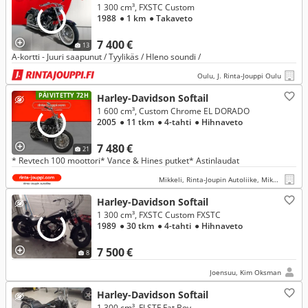
1 300 cm³, FXSTC Custom
1988
● 1 km
● Takaveto
7 400 €
13
A-kortti - Juuri saapunut / Tyylikäs / HIeno soundi /
Oulu, J. Rinta-Jouppi Oulu
PÄIVITETTY 72H
Harley-Davidson Softail
1 600 cm³, Custom Chrome EL DORADO
2005
● 11 tkm
● 4-tahti
● Hihnaveto
7 480 €
21
* Revtech 100 moottori* Vance & Hines putket* Astinlaudat
Mikkeli, Rinta-Joupin Autoliike, Mikkeli
Harley-Davidson Softail
1 300 cm³, FXSTC Custom FXSTC
1989
● 30 tkm
● 4-tahti
● Hihnaveto
7 500 €
8
Joensuu, Kim Oksman
Harley-Davidson Softail
1 300 cm³, FLSTF Fat Boy