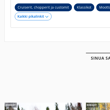
Cruiserit, chopperit ja customit
Klassikot
Mootto
SINUA S
KOEAJOT
KOEAJOT