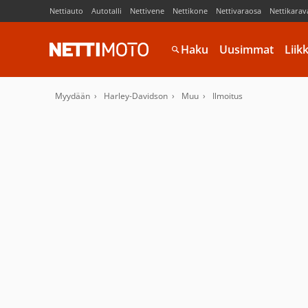
Nettiauto
Autotalli
Nettivene
Nettikone
Nettivaraosa
Nettikarav
Haku
Uusimmat
Liik
Myydään
Harley-Davidson
Muu
Ilmoitus