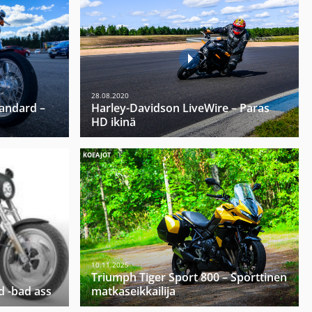
28.08.2020
tandard –
Harley-Davidson LiveWire – Paras
HD ikinä
KOEAJOT
10.11.2025
Triumph Tiger Sport 800 – Sporttinen
d -bad ass
matkaseikkailija