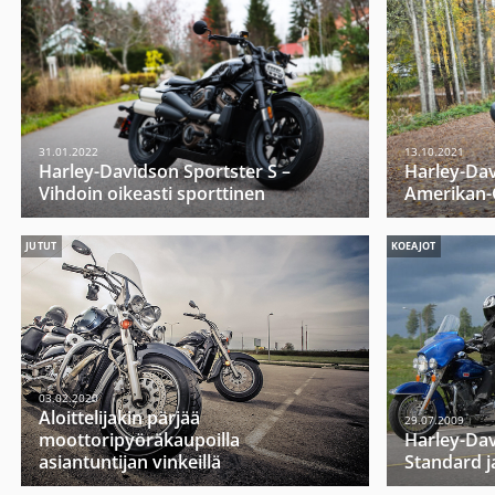
31.01.2022
13.10.2021
Harley-Davidson Sportster S –
Harley-Da
Vihdoin oikeasti sporttinen
Amerikan-G
JUTUT
KOEAJOT
03.02.2020
Aloittelijakin pärjää
29.07.2009
moottoripyöräkaupoilla
Harley-Dav
asiantuntijan vinkeillä
Standard j