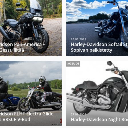
25.01.2021
vidson Pan-America –
Harley-Davidson Softail S
essu liitää
Sopivan pelkistetty
KOEAJOT
idson FLHT Electra Glide
27.09.2006
a VRSCF V-Rod
Harley-Davidson Night Ro