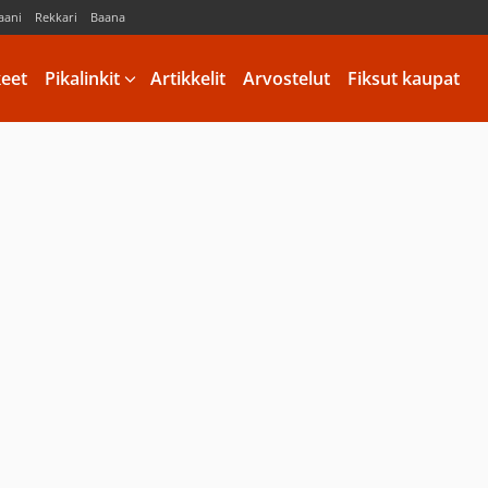
aani
Rekkari
Baana
keet
Pikalinkit
Artikkelit
Arvostelut
Fiksut kaupat