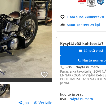
Lisää suosikkiliikkeeksi
Muut kohteet 29 kpl
Kysyttävää kohteesta?
Lähetä viesti
Näytä numero
+35...
Näytä numero
Paras aika tavoitella: SOVI 
ENNAKKOON MYYJÄN KANS
PUHELIMITSE 9-18 NÄYTÖT M
JA VKL
huolto ja osat
050...
Näytä numero
Jaa
Vertaile