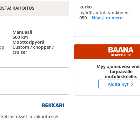
kurko
OSTA! RAHOITUS
pyörät-autot- ym-koneet
050...
Näytä numero
Manuaali
500 km
Moottoripyörä
ppi
Custom / chopper /
cruiser
Myy ajoneuvosi eni
tarjoavalle
motoliikkeelle.
Aloita nyt
 katsastukset ja vakuutukset