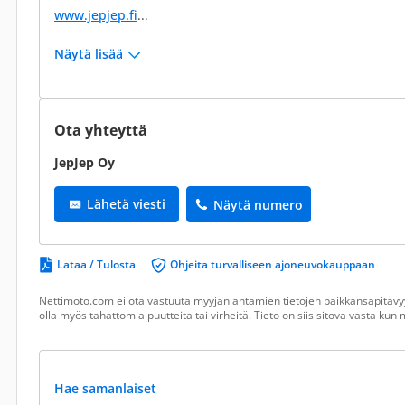
www.jepjep.fi
...
Näytä lisää
Ota yhteyttä
JepJep Oy
Lähetä viesti
Näytä numero
Lataa / Tulosta
Ohjeita turvalliseen ajoneuvokauppaan
Nettimoto.com ei ota vastuuta myyjän antamien tietojen paikkansapitävyy
olla myös tahattomia puutteita tai virheitä. Tieto on siis sitova vasta ku
Hae samanlaiset