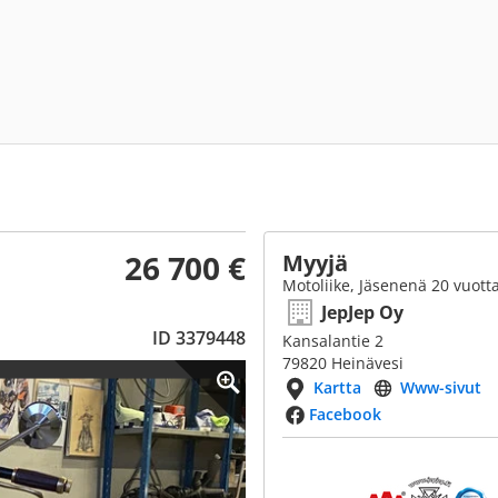
26 700 €
Myyjä
Motoliike, Jäsenenä 20 vuott
JepJep Oy
ID 3379448
Kansalantie 2
79820 Heinävesi
Kartta
Www-sivut
Facebook