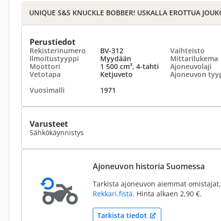
UNIQUE S&S KNUCKLE BOBBER! USKALLA EROTTUA JOUK
Perustiedot
Rekisterinumero
BV-312
Vaihteisto
Ilmoitustyyppi
Myydään
Mittarilukema
Moottori
1 500 cm³, 4-tahti
Ajoneuvolaji
Vetotapa
Ketjuveto
Ajoneuvon tyy
Vuosimalli
1971
Varusteet
Sähkökäynnistys
Ajoneuvon historia Suomessa
Tarkista ajoneuvon aiemmat omistajat,
Rekkari.fistä
. Hinta alkaen 2,90 €.
Tarkista tiedot