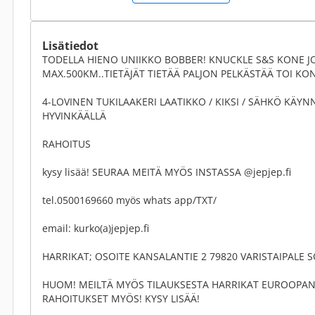
Lisätiedot
TODELLA HIENO UNIIKKO BOBBER! KNUCKLE S&S KONE JO
MAX.500KM..TIETÄJÄT TIETÄÄ PALJON PELKÄSTÄÄ TOI KON
4-LOVINEN TUKILAAKERI LAATIKKO / KIKSI / SÄHKÖ KÄYN
HYVINKÄÄLLÄ
RAHOITUS
kysy lisää! SEURAA MEITÄ MYÖS INSTASSA @jepjep.fi
tel.0500169660 myös whats app/TXT/
email: kurko(a)jepjep.fi
HARRIKAT; OSOITE KANSALANTIE 2 79820 VARISTAIPALE
HUOM! MEILTÄ MYÖS TILAUKSESTA HARRIKAT EUROOPAN
RAHOITUKSET MYÖS! KYSY LISÄÄ!