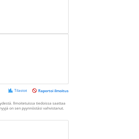
Tilastot
Raportoi ilmoitus
destä. Ilmoitetuissa tiedoissa saattaa
n myyjä on sen pyynnöstäsi vahvistanut.