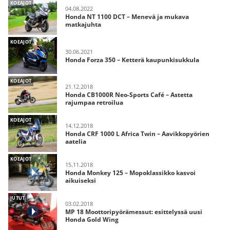
KOEAJOT
04.08.2022
Honda NT 1100 DCT – Menevä ja mukava
matkajuhta
KOEAJOT
30.06.2021
Honda Forza 350 – Ketterä kaupunkisukkula
KOEAJOT
21.12.2018
Honda CB1000R Neo-Sports Café – Astetta
rajumpaa retroilua
KOEAJOT
14.12.2018
Honda CRF 1000 L Africa Twin – Aavikkopyörien
aatelia
KOEAJOT
15.11.2018
Honda Monkey 125 – Mopoklassikko kasvoi
aikuiseksi
JUTUT
03.02.2018
MP 18 Moottoripyörämessut: esittelyssä uusi
Honda Gold Wing