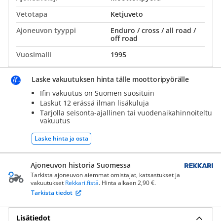
Vetotapa
Ketjuveto
Ajoneuvon tyyppi
Enduro / cross / all road /
off road
Vuosimalli
1995
Laske vakuutuksen hinta tälle moottoripyörälle
Ifin vakuutus on Suomen suosituin
Laskut 12 erässä ilman lisäkuluja
Tarjolla seisonta-ajallinen tai vuodenaikahinnoiteltu
vakuutus
Laske hinta ja osta
Ajoneuvon historia Suomessa
Tarkista ajoneuvon aiemmat omistajat, katsastukset ja
vakuutukset
Rekkari.fistä
. Hinta alkaen 2,90 €.
Tarkista tiedot
Lisätiedot