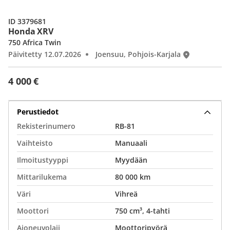
ID 3379681
Honda XRV
750 Africa Twin
Päivitetty 12.07.2026
Joensuu, Pohjois-Karjala
4 000 €
Perustiedot
Rekisterinumero
RB-81
Vaihteisto
Manuaali
Ilmoitustyyppi
Myydään
Mittarilukema
80 000 km
Väri
Vihreä
Moottori
750 cm³, 4-tahti
Ajoneuvolaji
Moottoripyörä