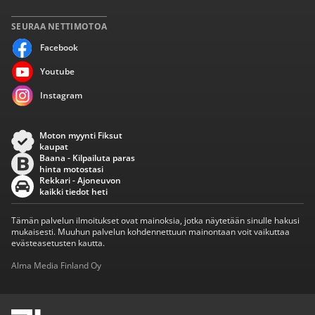
SEURAA NETTIMOTOA
Facebook
Youtube
Instagram
Moton myynti Fiksut
kaupat
Baana - Kilpailuta paras
hinta motostasi
Rekkari - Ajoneuvon
kaikki tiedot heti
Tämän palvelun ilmoitukset ovat mainoksia, jotka näytetään sinulle hakusi
mukaisesti. Muuhun palvelun kohdennettuun mainontaan voit vaikuttaa
evästeasetusten kautta.
Alma Media Finland Oy