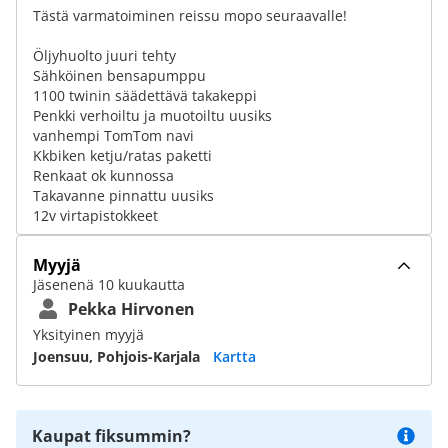
Tästä varmatoiminen reissu mopo seuraavalle!
Öljyhuolto juuri tehty
Sähköinen bensapumppu
1100 twinin säädettävä takakeppi
Penkki verhoiltu ja muotoiltu uusiks
vanhempi TomTom navi
Kkbiken ketju/ratas paketti
Renkaat ok kunnossa
Takavanne pinnattu uusiks
12v virtapistokkeet
Myyjä
Jäsenenä 10 kuukautta
Pekka Hirvonen
Yksityinen myyjä
Joensuu, Pohjois-Karjala
Kartta
Kaupat fiksummin?