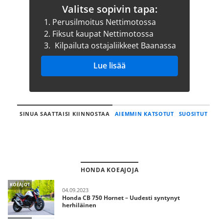
Valitse sopivin tapa:
1.
Perusilmoitus Nettimotossa
2.
Fiksut kaupat Nettimotossa
3.
Kilpailuta ostajaliikkeet Baanassa
Lue lisää
SINUA SAATTAISI KIINNOSTAA
AIEMMIN KATSOTUT
SUOSITUT
HONDA KOEAJOJA
KOEAJOT
04.09.2023
Honda CB 750 Hornet – Uudesti syntynyt
herhiläinen