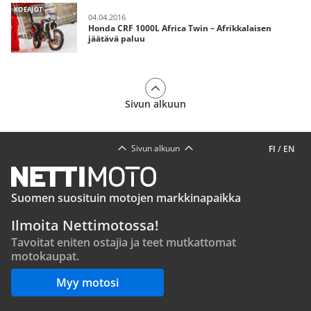
KOEAJOT
04.04.2016
Honda CRF 1000L Africa Twin – Afrikkalaisen
jäätävä paluu
Sivun alkuun
Sivun alkuun
FI
/
EN
Suomen suosituin motojen markkinapaikka
Ilmoita Nettimotossa!
Tavoitat eniten ostajia ja teet mutkattomat
motokaupat.
Myy motosi