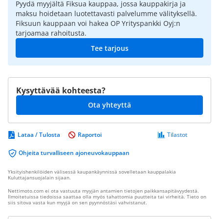
Pyydä myyjältä Fiksua kauppaa, jossa kauppakirja ja
maksu hoidetaan luotettavasti palvelumme välityksellä.
Fiksuun kauppaan voi hakea OP Yrityspankki Oyj:n
tarjoamaa rahoitusta.
Tee tarjous
Kysyttävää kohteesta?
Ota yhteyttä
Lataa / Tulosta
Raportoi
Tilastot
Ohjeita turvalliseen ajoneuvokauppaan
Yksityishenkilöiden välisessä kaupankäynnissä sovelletaan kauppalakia
Kuluttajansuojalain sijaan.
Nettimoto.com ei ota vastuuta myyjän antamien tietojen paikkansapitävyydestä.
Ilmoitetuissa tiedoissa saattaa olla myös tahattomia puutteita tai virheitä. Tieto on
siis sitova vasta kun myyjä on sen pyynnöstäsi vahvistanut.