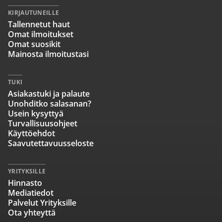
KIRJAUTUNEILLE
Tallennetut haut
Omat ilmoitukset
Omat suosikit
Mainosta ilmoitustasi
TUKI
Asiakastuki ja palaute
Unohditko salasanan?
Usein kysyttyä
Turvallisuusohjeet
Käyttöehdot
Saavutettavuusseloste
YRITYKSILLE
Hinnasto
Mediatiedot
Palvelut Yrityksille
Ota yhteyttä