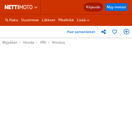
Kirjaudu
Myy motosi
Haku
Uusimmat
Liikkeet
Pikalinkit
Lisää
Hae samanlaiset
Myydään
Honda
XRV
Ilmoitus