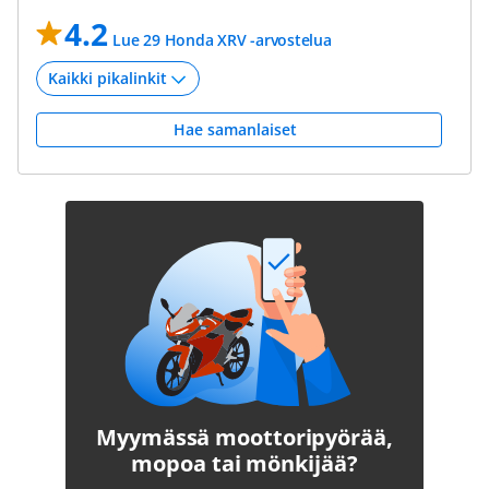
4.2
Lue 29 Honda XRV -arvostelua
Hae samanlaiset
Myymässä moottoripyörää,
mopoa tai mönkijää?