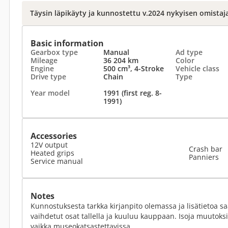
Täysin läpikäyty ja kunnostettu v.2024 nykyisen omistaj
Basic information
Gearbox type
Manual
Ad type
Mileage
36 204 km
Color
Engine
500 cm³, 4-Stroke
Vehicle class
Drive type
Chain
Type
Year model
1991 (first reg. 8-
1991)
Accessories
12V output
Crash bar
Heated grips
Panniers
Service manual
Notes
Kunnostuksesta tarkka kirjanpito olemassa ja lisätietoa sa
vaihdetut osat tallella ja kuuluu kauppaan. Isoja muutoksia 
vaikka museokatsastettavissa.