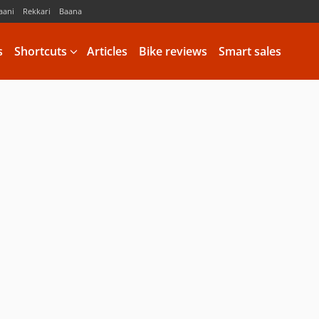
aani
Rekkari
Baana
s
Shortcuts
Articles
Bike reviews
Smart sales