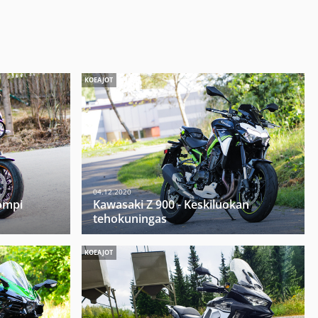
KOEAJOT
04.12.2020
ompi
Kawasaki Z 900 - Keskiluokan
tehokuningas
KOEAJOT