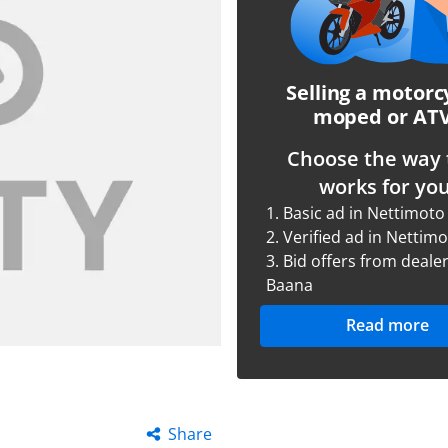
Selling a motorc
moped or AT
Choose the way 
works for you
1.
Basic ad in Nettimoto
2.
Verified ad in Nettim
3.
Bid offers from dealer
Baana
Read more
Share