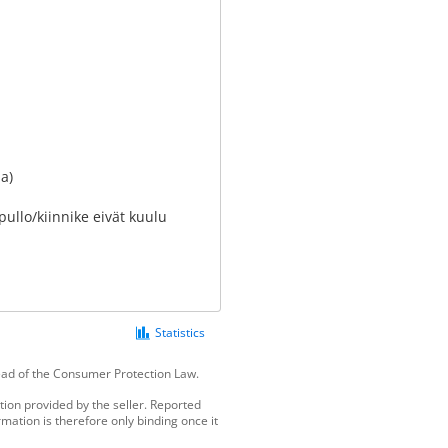
a)
pullo/kiinnike eivät kuulu
Statistics
tead of the Consumer Protection Law.
ion provided by the seller. Reported
mation is therefore only binding once it