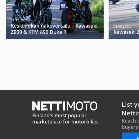
26.11.2020
Keskiluokan nakuvertailu – Kawasaki
08.08.2020
Z900 & KTM 890 Duke R
Kawasaki 
List y
Netti
Finland's most popular
Reach 
marketplace for motorbikes
buyers 
S