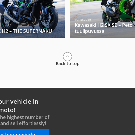
10.10.2019
Kawasaki H2 SX SE – Peto
Z H2 – THE SUPERNAKU
tuulipuvussa
Back to top
our vehicle in
moto!
the highest number of
and sell effortlessly!
ell your vehicle