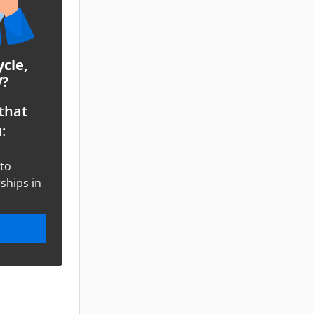
ycle,
V?
that
:
oto
ships in