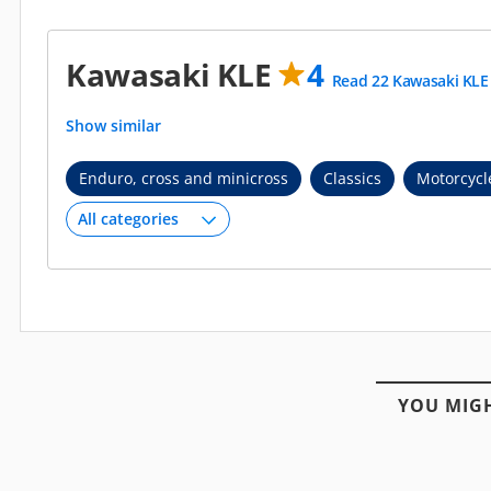
Kawasaki KLE
4
Read 22 Kawasaki KLE 
Show similar
Enduro, cross and minicross
Classics
Motorcycl
YOU MIGH