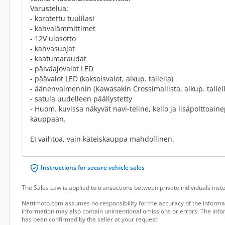
Varustelua:
- korotettu tuulilasi
- kahvalämmittimet
- 12V ulosotto
- kahvasuojat
- kaatumaraudat
- päiväajovalot LED
- päävalot LED (kaksoisvalot, alkup. tallella)
- äänenvaimennin (Kawasakin Crossimallista, alkup. tallell
- satula uudelleen päällystetty
- Huom. kuvissa näkyvät navi-teline, kello ja lisäpolttoaine
kauppaan.
EI vaihtoa, vain käteiskauppa mahdollinen.
Instructions for secure vehicle sales
The Sales Law is applied to transactions between private individuals ins
Nettimoto.com assumes no responsibility for the accuracy of the informat
information may also contain unintentional omissions or errors. The infor
has been confirmed by the seller at your request.