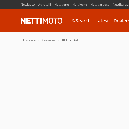
Nettiauto
Autotalli
Nettivene
Nettikone
Nettivaraosa
Nettikarav
Search
Latest
Dealer
For sale
Kawasaki
KLE
Ad