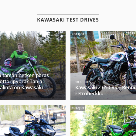
KAWASAKI TEST DRIVES
KOEAJOT
ä tämän hetken paras
ttoripyörä? Tanja
10.05.2022
valinta on Kawasaki
Kawasaki Z 650 RS – Renn
retroherkku
KOEAJOT