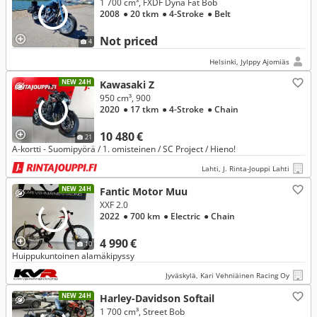
1 700 cm³, FXDF Dyna Fat Bob
2008
● 20 tkm
● 4-Stroke
● Belt
Not priced
4
Helsinki, Jylppy Ajomiäs
NEW 24H
Kawasaki Z
950 cm³, 900
2020
● 17 tkm
● 4-Stroke
● Chain
10 480 €
21
A-kortti - Suomipyörä / 1. omisteinen / SC Project / Hieno!
Lahti, J. Rinta-Jouppi Lahti
NEW 24H
Fantic Motor Muu
XXF 2.0
2022
● 700 km
● Electric
● Chain
4 990 €
10
Huippukuntoinen alamäkipyssy
Jyväskylä, Kari Vehniäinen Racing Oy
NEW 24H
Harley-Davidson Softail
1 700 cm³, Street Bob