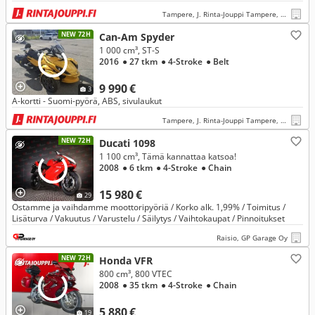
Tampere, J. Rinta-Jouppi Tampere, Lielahti
NEW 72H
Can-Am Spyder
1 000 cm³, ST-S
2016
● 27 tkm
● 4-Stroke
● Belt
9 990 €
3
A-kortti - Suomi-pyörä, ABS, sivulaukut
Tampere, J. Rinta-Jouppi Tampere, Lielahti
NEW 72H
Ducati 1098
1 100 cm³, Tämä kannattaa katsoa!
2008
● 6 tkm
● 4-Stroke
● Chain
15 980 €
29
Ostamme ja vaihdamme moottoripyöriä / Korko alk. 1,99% / Toimitus /
Lisäturva / Vakuutus / Varustelu / Säilytys / Vaihtokaupat / Pinnoitukset
Raisio, GP Garage Oy
NEW 72H
Honda VFR
800 cm³, 800 VTEC
2008
● 35 tkm
● 4-Stroke
● Chain
5 880 €
19