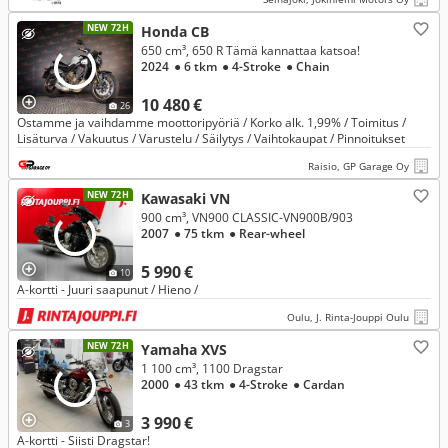
NEW 72H
Honda CB
650 cm³, 650 R Tämä kannattaa katsoa!
2024
● 6 tkm
● 4-Stroke
● Chain
10 480 €
26
Ostamme ja vaihdamme moottoripyöriä / Korko alk. 1,99% / Toimitus /
Lisäturva / Vakuutus / Varustelu / Säilytys / Vaihtokaupat / Pinnoitukset
Raisio, GP Garage Oy
NEW 72H
Kawasaki VN
900 cm³, VN900 CLASSIC-VN900B/903
2007
● 75 tkm
● Rear-wheel
5 990 €
10
A-kortti - Juuri saapunut / Hieno /
Oulu, J. Rinta-Jouppi Oulu
NEW 72H
Yamaha XVS
1 100 cm³, 1100 Dragstar
2000
● 43 tkm
● 4-Stroke
● Cardan
3 990 €
3
A-kortti - Siisti Dragstar!