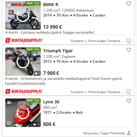
NEW 72H
BMW R
1 200 cm³, 1200GS Adventure
2014
● 70 tkm
● 4-Stroke
● Cardan
13 990 €
19
A-kortti - Loistava seikkailu pyörä, huippu varusteilla!
Tampere, J. Rinta-Jouppi Tampere, Lielahti
NEW 72H
Triumph Tiger
1 200 cm³, Explorer
2012
● 76 tkm
● 4-Stroke
● Cardan
7 900 €
3
A-kortti - Urheilullinen ja varusteltu seikkailupyörä! Siisti Suomi pyörä
hyvällä huoltohistorialla
Tampere, J. Rinta-Jouppi Tampere, Lielahti
NEW 72H
Lynx 30
300 cm³
1971
● 2-Stroke
● Belt
800 €
10
Harjavalta, Teppo Peltomäki