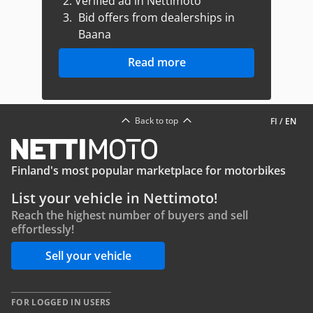
2.
Verified ad in Nettimoto
3.
Bid offers from dealerships in
Baana
Read more
Back to top
FI
/
EN
Finland's most popular marketplace for motorbikes
List your vehicle in Nettimoto!
Reach the highest number of buyers and sell
effortlessly!
Sell your vehicle
FOR LOGGED IN USERS