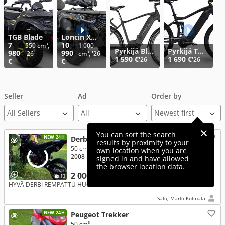
TGB Blade
Loncin XWolf
7
10
550 cm³,
1 000
Pyrkijä Blues 700
Pyrkijä Twist 700
980
990
'26
cm³, '26
1 590 €
1 690 €
'26
'26
€
€
Seller
Ad
Order by
All Sellers
You can sort the search
NEW 24H
Derbi Senda
results by proximity to your
50 cm³, SM Xrace
own location when you are
2008
● 2-Stroke
● Chain
signed in and have allowed
the browser location data.
2 000 €
13
HYVÄ DERBI REMPATTU HUOLELLA!!!
Salo, Marlo Kulmala
NEW 24H
Peugeot Trekker
50 cm³