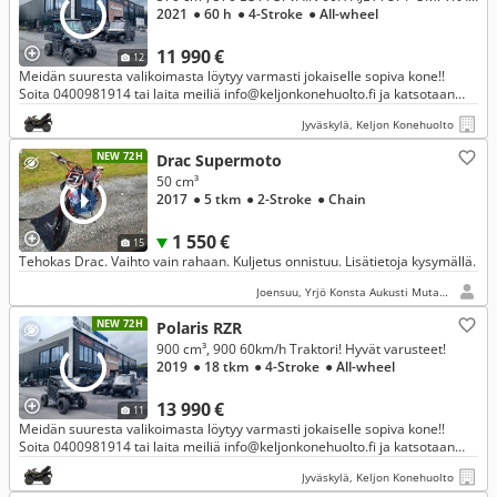
2021
● 60 h
● 4-Stroke
● All-wheel
11 990 €
12
Meidän suuresta valikoimasta löytyy varmasti jokaiselle sopiva kone!!
Soita 0400981914 tai laita meiliä info@keljonkonehuolto.fi ja katsotaan
yhdessä sopiva paketti juuri sinun tarpeisiin!
Jyväskylä, Keljon Konehuolto
NEW 72H
Drac Supermoto
50 cm³
2017
● 5 tkm
● 2-Stroke
● Chain
1 550 €
15
Tehokas Drac. Vaihto vain rahaan. Kuljetus onnistuu. Lisätietoja kysymällä.
Joensuu, Yrjö Konsta Aukusti Mutanen
NEW 72H
Polaris RZR
900 cm³, 900 60km/h Traktori! Hyvät varusteet!
2019
● 18 tkm
● 4-Stroke
● All-wheel
13 990 €
11
Meidän suuresta valikoimasta löytyy varmasti jokaiselle sopiva kone!!
Soita 0400981914 tai laita meiliä info@keljonkonehuolto.fi ja katsotaan
yhdessä sopiva paketti juuri sinun tarpeisiin!
Jyväskylä, Keljon Konehuolto