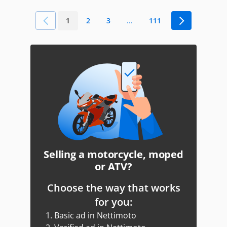
1
2
3
...
111
Selling a motorcycle, moped
or ATV?
Choose the way that works
for you:
1.
Basic ad in Nettimoto