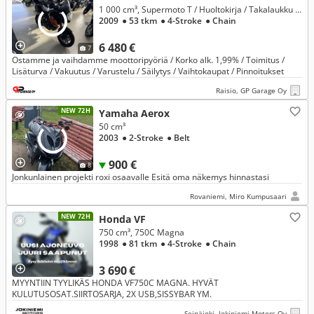
1 000 cm³, Supermoto T / Huoltokirja / Takalaukku / Tämä kannattaa katsoa!
2009
● 53 tkm
● 4-Stroke
● Chain
6 480 €
7
Ostamme ja vaihdamme moottoripyöriä / Korko alk. 1,99% / Toimitus /
Lisäturva / Vakuutus / Varustelu / Säilytys / Vaihtokaupat / Pinnoitukset
Raisio, GP Garage Oy
NEW 72H
Yamaha Aerox
50 cm³
2003
● 2-Stroke
● Belt
900 €
8
Jonkunlainen projekti roxi osaavalle Esitä oma näkemys hinnastasi
Rovaniemi, Miro Kumpusaari
NEW 72H
Honda VF
750 cm³, 750C Magna
1998
● 81 tkm
● 4-Stroke
● Chain
3 690 €
MYYNTIIN TYYLIKÄS HONDA VF750C MAGNA. HYVÄT
KULUTUSOSAT.SIIRTOSARJA, 2X USB,SISSYBAR YM.
Seinäjoki, Jokiniemi Motors Oy