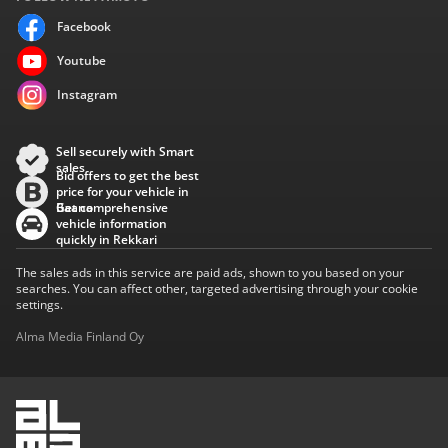
Facebook
Youtube
Instagram
Sell securely with Smart
sales
Bid offers to get the best
price for your vehicle in
Baana
Get comprehensive
vehicle information
quickly in Rekkari
The sales ads in this service are paid ads, shown to you based on your
searches. You can affect other, targeted advertising through your cookie
settings.
Alma Media Finland Oy