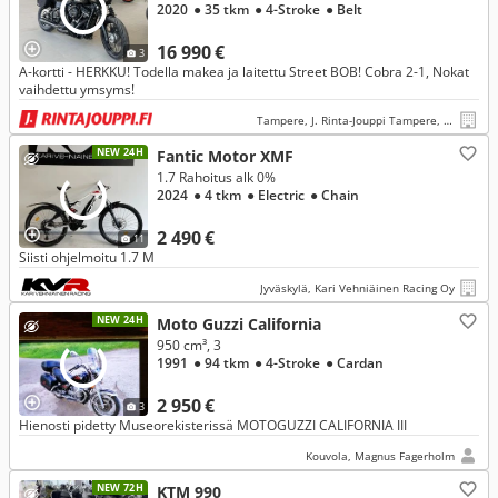
2020
● 35 tkm
● 4-Stroke
● Belt
16 990 €
3
A-kortti - HERKKU! Todella makea ja laitettu Street BOB! Cobra 2-1, Nokat
vaihdettu ymsyms!
Tampere, J. Rinta-Jouppi Tampere, Lielahti
NEW 24H
Fantic Motor XMF
1.7 Rahoitus alk 0%
2024
● 4 tkm
● Electric
● Chain
2 490 €
11
Siisti ohjelmoitu 1.7 M
Jyväskylä, Kari Vehniäinen Racing Oy
NEW 24H
Moto Guzzi California
950 cm³, 3
1991
● 94 tkm
● 4-Stroke
● Cardan
2 950 €
3
Hienosti pidetty Museorekisterissä MOTOGUZZI CALIFORNIA III
Kouvola, Magnus Fagerholm
NEW 72H
KTM 990