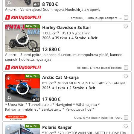
8 700 €
3
A-kortti - Vähän ajettu! Suomi-pyörä,Huoltokirja,akrapovic
Tampere, J. Rinta-Jouppi Tampere, Lielahti
NEW 72H
Harley-Davidson Softail
1 600 cm³, FXSTB Night Train
2008
● 39 tkm
● 4-Stroke
● Belt
12 880 €
30
A-kortti - Suomi-pyörä, hienosti duunattu mustanpuhuva yksilö, kunnon
soundit, huollettu, hyvä ajaa
Helsinki, J. Rinta-Jouppi Helsinki
NEW 72H
Arctic Cat M-sarja
850 cm³, M 858 MOUNTAIN CAT 146" 2.6 Catalyst
2025
● 1 tkm
● 2-Stroke
● Belt
17 900 €
16
* Upea Väri * Tunnelilaukku * Navigointi * Vähän ajettu *
Kahvanlämmittimet * Sähköstartti * Peruutusvaihde *
Oulu, Rinta-Joupin Autoliike, Oulu
NEW 72H
Polaris Ranger
570 cm³, 570 LÖYTÖ! VAIN 60H AJETTU! 1-OM! TRAKTORI!