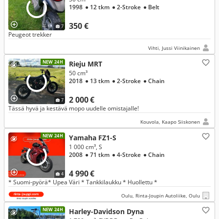
1998
● 12 tkm
● 2-Stroke
● Belt
350 €
7
Peugeot trekker
Vihti, Jussi Viinikainen
NEW 24H
Rieju MRT
50 cm³
2018
● 13 tkm
● 2-Stroke
● Chain
2 000 €
7
Tässä hyvä ja kestävä mopo uudelle omistajalle!
Kouvola, Kaapo Siiskonen
NEW 24H
Yamaha FZ1-S
1 000 cm³, S
2008
● 71 tkm
● 4-Stroke
● Chain
4 990 €
4
* Suomi-pyörä* Upea Väri * Tankkilaukku * Huollettu *
Oulu, Rinta-Joupin Autoliike, Oulu
NEW 24H
Harley-Davidson Dyna