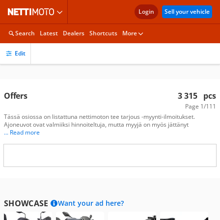
Login
Sell your vehicle
Search
Latest
Dealers
Shortcuts
More
Edit
Offers
3 315
pcs
Page
1/111
Tässä osiossa on listattuna nettimoton tee tarjous -myynti-ilmoitukset.
Ajoneuvot ovat valmiiksi hinnoiteltuja, mutta myyjä on myös jättänyt
... Read more
SHOWCASE
Want your ad here?