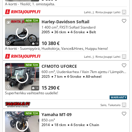
A-kortti - Yksilö!, 1. omistajalta.
Lahti, J. Rinta-Jouppi Lahti
NEW 72H
Harley-Davidson Softail
1 400 cm³, FXSTI Softail Standard
2005
● 36 tkm
● 4-Stroke
● Belt
10 380 €
14
A-kortti - Suomipyörä, Huoltokirja, Vance&Hines, Huippu hieno!
Lahti, J. Rinta-Jouppi Lahti
NEW 72H
CFMOTO UFORCE
600 cm³, Uudenkarhea / Vain 7km ajettu / Lämpöhytillä
2025
● 7 km
● 4-Stroke
● All-wheel
15 290 €
14
Superherkku vaihtoehto uudelle!
WARRANTY
Salo, Takatalo
NEW 72H
Yamaha MT-09
850 cm³
2014
● 18 tkm
● 4-Stroke
● Chain