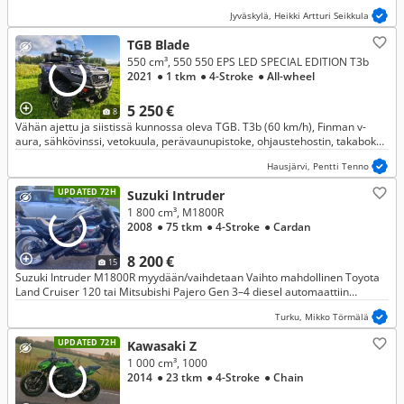
T1b-traktoriksi.
Jyväskylä, Heikki Artturi Seikkula
TGB Blade
550 cm³, 550 550 EPS LED SPECIAL EDITION T3b
2021
● 1 tkm
● 4-Stroke
● All-wheel
5 250 €
8
Vähän ajettu ja siistissä kunnossa oleva TGB. T3b (60 km/h), Finman v-
aura, sähkövinssi, vetokuula, perävaunupistoke, ohjaustehostin, takaboksi,
tuulisuoja/etuvisiiri.
Hausjärvi, Pentti Tenno
UPDATED 72H
Suzuki Intruder
1 800 cm³, M1800R
2008
● 75 tkm
● 4-Stroke
● Cardan
8 200 €
15
Suzuki Intruder M1800R myydään/vaihdetaan Vaihto mahdollinen Toyota
Land Cruiser 120 tai Mitsubishi Pajero Gen 3–4 diesel automaattiin
vetokoukulla.
Turku, Mikko Törmälä
UPDATED 72H
Kawasaki Z
1 000 cm³, 1000
2014
● 23 tkm
● 4-Stroke
● Chain