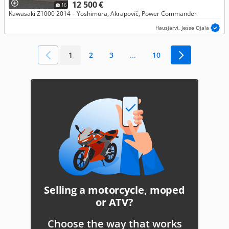
12 500 €
16
Kawasaki Z1000 2014 – Yoshimura, Akrapovič, Power Commander
Hausjärvi, Jesse Ojala
1
2
3
...
10
Selling a motorcycle, moped
or ATV?
Choose the way that works