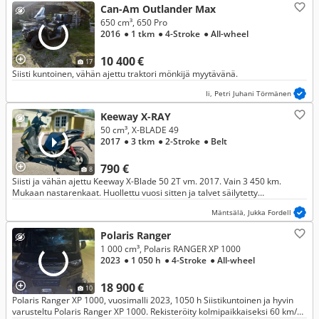
Can-Am Outlander Max
650 cm³, 650 Pro
2016
● 1 tkm
● 4-Stroke
● All-wheel
10 400 €
17
Siisti kuntoinen, vähän ajettu traktori mönkijä myytävänä.
Ii, Petri Juhani Törmänen
Keeway X-RAY
50 cm³, X-BLADE 49
2017
● 3 tkm
● 2-Stroke
● Belt
790 €
8
Siisti ja vähän ajettu Keeway X-Blade 50 2T vm. 2017. Vain 3 450 km.
Mukaan nastarenkaat. Huollettu vuosi sitten ja talvet säilytetty
lämpimässä tallissa.
Mäntsälä, Jukka Fordell
Polaris Ranger
1 000 cm³, Polaris RANGER XP 1000
2023
● 1 050 h
● 4-Stroke
● All-wheel
18 900 €
10
Polaris Ranger XP 1000, vuosimalli 2023, 1050 h Siistikuntoinen ja hyvin
varusteltu Polaris Ranger XP 1000. Rekisteröity kolmipaikkaiseksi 60 km/h