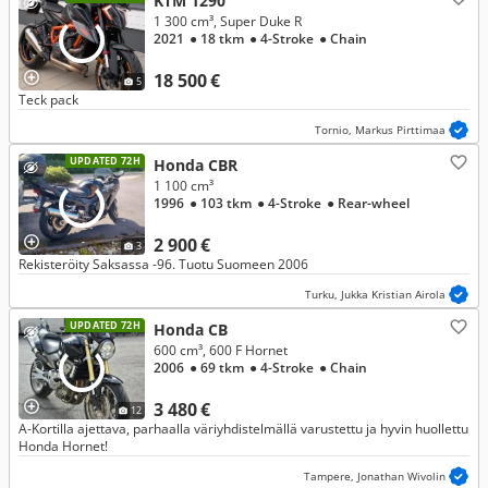
KTM 1290
1 300 cm³, Super Duke R
2021
● 18 tkm
● 4-Stroke
● Chain
18 500 €
5
Teck pack
Tornio, Markus Pirttimaa
UPDATED 72H
Honda CBR
1 100 cm³
1996
● 103 tkm
● 4-Stroke
● Rear-wheel
2 900 €
3
Rekisteröity Saksassa -96. Tuotu Suomeen 2006
Turku, Jukka Kristian Airola
UPDATED 72H
Honda CB
600 cm³, 600 F Hornet
2006
● 69 tkm
● 4-Stroke
● Chain
3 480 €
12
A-Kortilla ajettava, parhaalla väriyhdistelmällä varustettu ja hyvin huollettu
Honda Hornet!
Tampere, Jonathan Wivolin