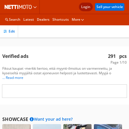
Login
Sell your vehicle
Search
Latest
Dealers
Shortcuts
More
Edit
Verified ads
291
pcs
Page
1/10
Fiksut kaupat -merkki kertoo, että myynti-ilmoitus on varmennettu, ja
kyseiseltä myyjältä ostat ajoneuvon helposti ja luotettavasti. Myyjä o
... Read more
SHOWCASE
Want your ad here?