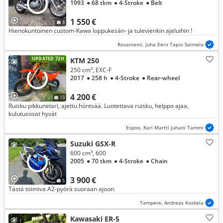
1993
● 68 tkm
● 4-Stroke
● Belt
1 550 €
8
Hienokuntoinen custom-Kawa loppukesän- ja tulevienkin ajeluihin !
Rovaniemi, Juha Eero Tapio Salmela
UPDATED 72H
KTM 250
250 cm³, EXC-F
2017
● 258 h
● 4-Stroke
● Rear-wheel
4 200 €
13
Ruisku pikkunelari, ajettu höntsää. Luotettava ruisku, helppo ajaa,
kulutusosat hyvät
Espoo, Kari Martti Juhani Tammi
Suzuki GSX-R
600 cm³, 600
2005
● 70 tkm
● 4-Stroke
● Chain
3 900 €
5
Tästä toimiva A2-pyörä suoraan ajoon.
Tampere, Andreas Koskela
Kawasaki ER-5