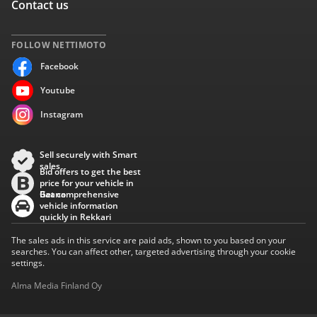
Contact us
FOLLOW NETTIMOTO
Facebook
Youtube
Instagram
Sell securely with Smart
sales
Bid offers to get the best
price for your vehicle in
Baana
Get comprehensive
vehicle information
quickly in Rekkari
The sales ads in this service are paid ads, shown to you based on your
searches. You can affect other, targeted advertising through your cookie
settings.
Alma Media Finland Oy