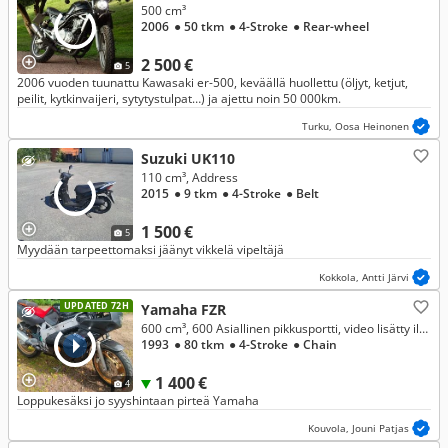
500 cm³
2006
● 50 tkm
● 4-Stroke
● Rear-wheel
2 500 €
5
2006 vuoden tuunattu Kawasaki er-500, keväällä huollettu (öljyt, ketjut,
peilit, kytkinvaijeri, sytytystulpat…) ja ajettu noin 50 000km.
Turku, Oosa Heinonen
Suzuki UK110
110 cm³, Address
2015
● 9 tkm
● 4-Stroke
● Belt
1 500 €
5
Myydään tarpeettomaksi jäänyt vikkelä vipeltäjä
Kokkola, Antti Järvi
UPDATED 72H
Yamaha FZR
600 cm³, 600 Asiallinen pikkusportti, video lisätty ilmoitukseen
1993
● 80 tkm
● 4-Stroke
● Chain
1 400 €
4
Loppukesäksi jo syyshintaan pirteä Yamaha
Kouvola, Jouni Patjas