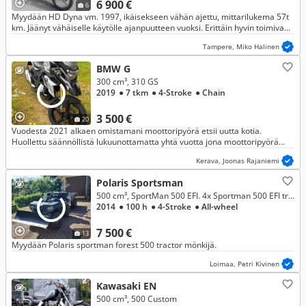
6 900 €
6
Myydään HD Dyna vm. 1997, ikäisekseen vähän ajettu, mittarilukema 57t
km. Jäänyt vähäiselle käytölle ajanpuutteen vuoksi. Erittäin hyvin toimiva
peli, keväällä huollettu ja vaihdettu tiivisteet.
Tampere, Miko Halinen
BMW G
300 cm³, 310 GS
2019
● 7 tkm
● 4-Stroke
● Chain
3 500 €
20
Vuodesta 2021 alkaen omistamani moottoripyörä etsii uutta kotia.
Huollettu säännöllistä lukuunottamatta yhtä vuotta jona moottoripyörä
seisonnassa. Viimeisin huolto on suoritettu viime talvena.
Kerava, Joonas Rajaniemi
Polaris Sportsman
500 cm³, SportMan 500 EFI. 4x Sportman 500 EFI tractor
2014
● 100 h
● 4-Stroke
● All-wheel
7 500 €
13
Myydään Polaris sportman forest 500 tractor mönkijä.
Loimaa, Petri Kivinen
Kawasaki EN
500 cm³, 500 Custom