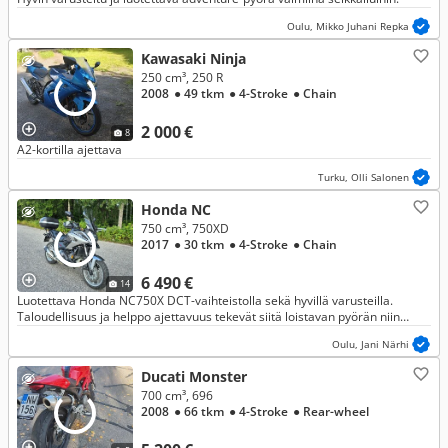
Oulu, Mikko Juhani Repka
Kawasaki Ninja
250 cm³, 250 R
2008
● 49 tkm
● 4-Stroke
● Chain
2 000 €
8
A2-kortilla ajettava
Turku, Olli Salonen
Honda NC
750 cm³, 750XD
2017
● 30 tkm
● 4-Stroke
● Chain
6 490 €
14
Luotettava Honda NC750X DCT-vaihteistolla sekä hyvillä varusteilla.
Taloudellisuus ja helppo ajettavuus tekevät siitä loistavan pyörän niin
työmatkoille kuin vapaa-ajan reissuille.
Oulu, Jani Närhi
Ducati Monster
700 cm³, 696
2008
● 66 tkm
● 4-Stroke
● Rear-wheel