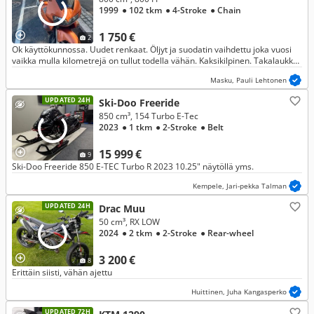
1999
● 102 tkm
● 4-Stroke
● Chain
1 750 €
2
Ok käyttökunnossa. Uudet renkaat. Öljyt ja suodatin vaihdettu joka vuosi
vaikka mulla kilometrejä on tullut todella vähän. Kaksikilpinen. Takalaukku,
Givi V46, kuuluu hintaan.
Masku, Pauli Lehtonen
UPDATED 24H
Ski-Doo Freeride
850 cm³, 154 Turbo E-Tec
2023
● 1 tkm
● 2-Stroke
● Belt
15 999 €
9
Ski-Doo Freeride 850 E-TEC Turbo R 2023 10.25" näytöllä yms.
Kempele, Jari-pekka Talman
UPDATED 24H
Drac Muu
50 cm³, RX LOW
2024
● 2 tkm
● 2-Stroke
● Rear-wheel
3 200 €
8
Erittäin siisti, vähän ajettu
Huittinen, Juha Kangasperko
UPDATED 72H