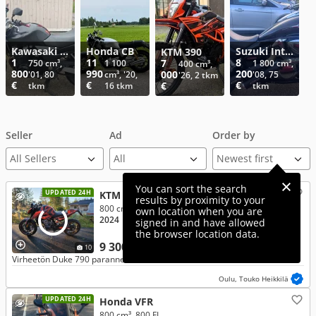
Kawasaki ZR-7
Honda CB
Suzuki Intruder
KTM 390
1
11
8
7
750 cm³,
1 100
1 800 cm³,
400 cm³,
800
990
200
000
'01, 80
cm³, '20,
'08, 75
'26, 2 tkm
€
€
€
€
tkm
16 tkm
tkm
Seller
Ad
Order by
All Sellers
You can sort the search
UPDATED 24H
KTM 790
results by proximity to your
800 cm³, Duke
own location when you are
2024
● 2 tkm
● 4-Stroke
● Chain
signed in and have allowed
the browser location data.
9 300 €
10
Virheetön Duke 790 parannellulla ulkonäöllä
Oulu, Touko Heikkilä
UPDATED 24H
Honda VFR
800 cm³, 800 FI