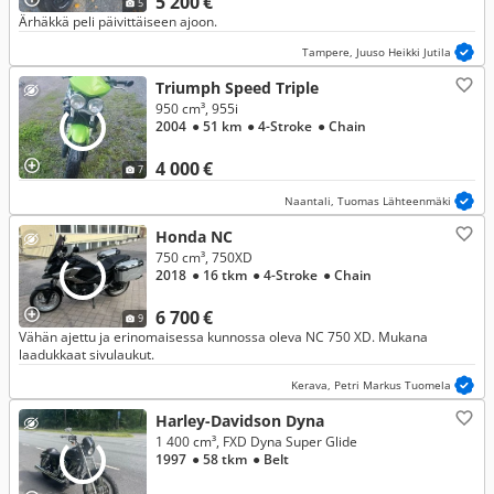
5 200 €
5
Ärhäkkä peli päivittäiseen ajoon.
Tampere, Juuso Heikki Jutila
Triumph Speed Triple
950 cm³, 955i
2004
● 51 km
● 4-Stroke
● Chain
4 000 €
7
Naantali, Tuomas Lähteenmäki
Honda NC
750 cm³, 750XD
2018
● 16 tkm
● 4-Stroke
● Chain
6 700 €
9
Vähän ajettu ja erinomaisessa kunnossa oleva NC 750 XD. Mukana
laadukkaat sivulaukut.
Kerava, Petri Markus Tuomela
Harley-Davidson Dyna
1 400 cm³, FXD Dyna Super Glide
1997
● 58 tkm
● Belt