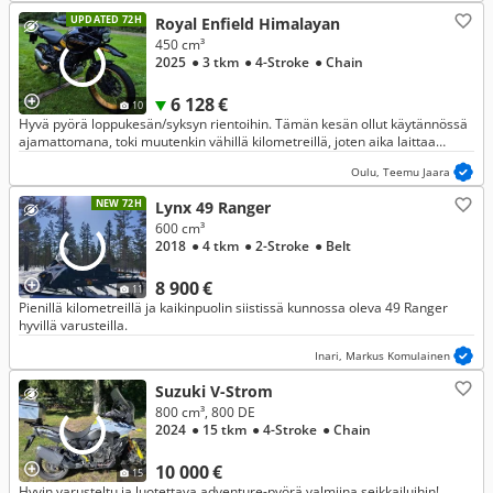
UPDATED 72H
Royal Enfield Himalayan
450 cm³
2025
● 3 tkm
● 4-Stroke
● Chain
6 128 €
10
Hyvä pyörä loppukesän/syksyn rientoihin. Tämän kesän ollut käytännössä
ajamattomana, toki muutenkin vähillä kilometreillä, joten aika laittaa
seuraavalle kiertoon. Hinnoiteltu loppukesän hinnalla.
Oulu, Teemu Jaara
NEW 72H
Lynx 49 Ranger
600 cm³
2018
● 4 tkm
● 2-Stroke
● Belt
8 900 €
11
Pienillä kilometreillä ja kaikinpuolin siistissä kunnossa oleva 49 Ranger
hyvillä varusteilla.
Inari, Markus Komulainen
Suzuki V-Strom
800 cm³, 800 DE
2024
● 15 tkm
● 4-Stroke
● Chain
10 000 €
15
Hyvin varusteltu ja luotettava adventure-pyörä valmiina seikkailuihin!