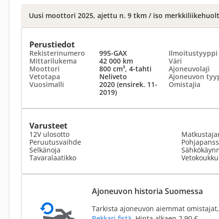
Uusi moottori 2025, ajettu n. 9 tkm / iso merkkiliikehuol
Perustiedot
Rekisterinumero
995-GAX
Ilmoitustyyppi
Mittarilukema
42 000 km
Väri
Moottori
800 cm³, 4-tahti
Ajoneuvolaji
Vetotapa
Neliveto
Ajoneuvon tyy
Vuosimalli
2020 (ensirek. 11-
Omistajia
2019)
Varusteet
12V ulosotto
Matkustajan
Peruutusvaihde
Pohjapanss
Selkänoja
Sähkökäynn
Tavaralaatikko
Vetokoukku
Ajoneuvon historia Suomessa
Tarkista ajoneuvon aiemmat omistajat,
Rekkari.fistä
. Hinta alkaen 2,90 €.