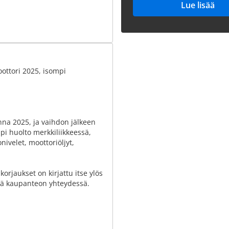
Lue lisää
oottori 2025, isompi
nna 2025, ja vaihdon jälkeen
pi huolto merkkiliikkeessä,
ivelet, moottoriöljyt,
 korjaukset on kirjattu itse ylös
sä kaupanteon yhteydessä.