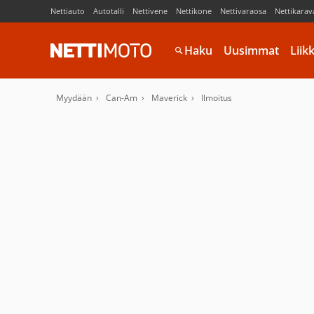
Nettiauto
Autotalli
Nettivene
Nettikone
Nettivaraosa
Nettikarav
Haku
Uusimmat
Liik
Myydään
Can-Am
Maverick
Ilmoitus