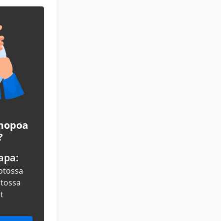
 mopoa
?
apa:
otossa
otossa
et