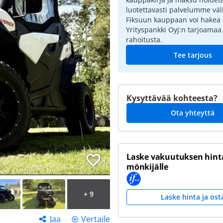
luotettavasti palvelumme väli
Fiksuun kauppaan voi hakea
Yrityspankki Oyj:n tarjoamaa
rahoitusta.
Tee tarjous
Kysyttävää kohteesta?
Ota yhteyttä
Laske vakuutuksen hinta
mönkijälle
+ 9
Laske hinta ja ost
Jaa
Vertaile