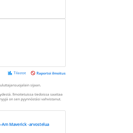
Tilastot
Raportoi ilmoitus
luttajansuojalain sijaan.
destä. Ilmoitetuissa tiedoissa saattaa
n myyjä on sen pyynnöstäsi vahvistanut.
-Am Maverick -arvostelua