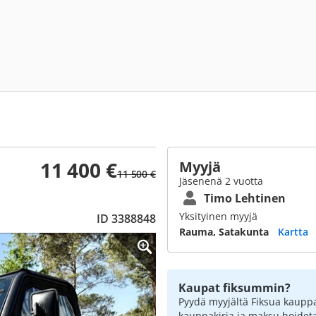
11 400 €
Myyjä
11 500 €
Jäsenenä 2 vuotta
Timo Lehtinen
Yksityinen myyjä
ID 3388848
Rauma, Satakunta
Kartta
Kaupat fiksummin?
Pyydä myyjältä Fiksua kauppa
kauppakirja ja maksu hoidet