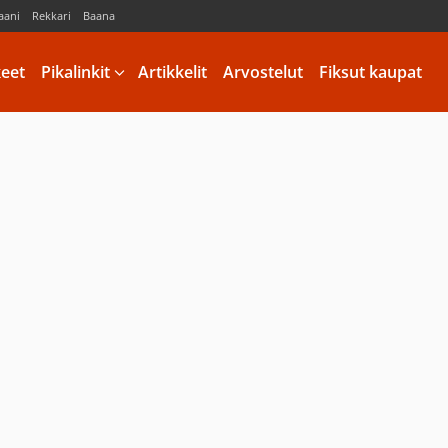
aani
Rekkari
Baana
keet
Pikalinkit
Artikkelit
Arvostelut
Fiksut kaupat