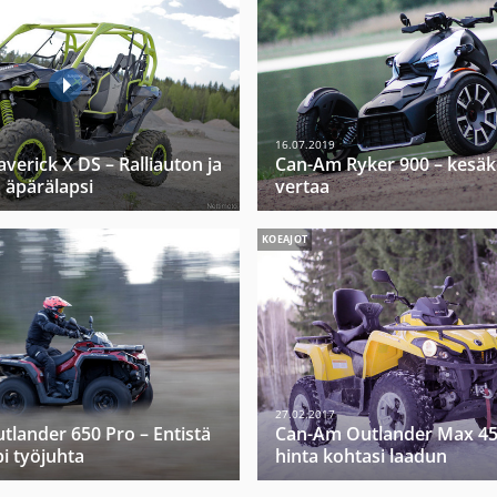
16.07.2019
erick X DS – Ralliauton ja
Can-Am Ryker 900 – kesäke
 äpärälapsi
vertaa
KOEAJOT
27.02.2017
lander 650 Pro – Entistä
Can-Am Outlander Max 45
 työjuhta
hinta kohtasi laadun