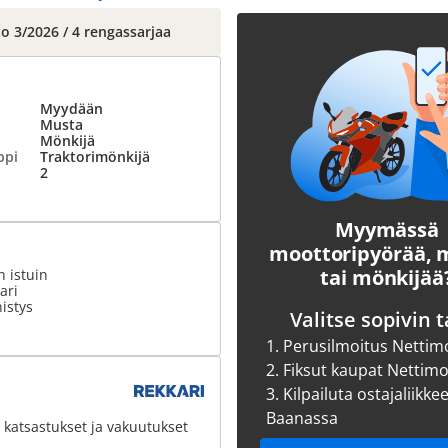
to 3/2026 / 4 rengassarjaa
Myydään
Musta
Mönkijä
ppi
Traktorimönkijä
2
Myymässä
moottoripyörää,
tai mönkijää
 istuin
ari
istys
Valitse sopivin t
1.
Perusilmoitus Nettim
2.
Fiksut kaupat Nettim
3.
Kilpailuta ostajaliikke
Baanassa
 katsastukset ja vakuutukset