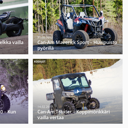
31.05.2019
lkka vailla
Can-Am Maverick Sport – Huvipuisto
pyörillä
KOEAJOT
14.02.2017
0 – Kun
Can-Am Traxter – Koppimönkkäri
vailla vertaa