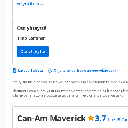
Näytä lisää
Ota yhteyttä
Timo Lehtinen
Ota yhteyttä
Lataa / Tulosta
Ohjeita turvalliseen ajoneuvokauppaan
Yksityishenkilöiden välisessä kaupankäynnissä sovelletaan kauppalakia Ku
Nettimoto.com ei ota vastuuta myyjän antamien tietojen paikkansapitävyy
olla myös tahattomia puutteita tai virheitä. Tieto on siis sitova vasta ku
Can-Am Maverick
3.7
Lue 15 Can