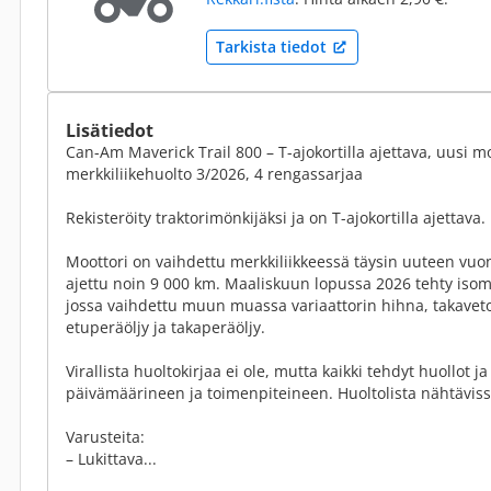
Tarkista tiedot
Lisätiedot
Can-Am Maverick Trail 800 – T-ajokortilla ajettava, uusi m
merkkiliikehuolto 3/2026, 4 rengassarjaa
Rekisteröity traktorimönkijäksi ja on T-ajokortilla ajettava.
Moottori on vaihdettu merkkiliikkeessä täysin uuteen vuo
ajettu noin 9 000 km. Maaliskuun lopussa 2026 tehty isom
jossa vaihdettu muun muassa variaattorin hihna, takaveton
etuperäöljy ja takaperäöljy.
Virallista huoltokirjaa ei ole, mutta kaikki tehdyt huollot ja
päivämäärineen ja toimenpiteineen. Huoltolista nähtävis
Varusteita:
– Lukittava...