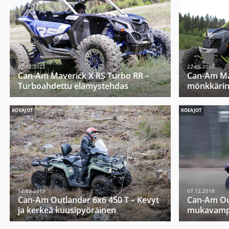
07.11.2022
22.06.2015
Can-Am Maverick X RS Turbo RR –
Can-Am Mav
Turboahdettu elämystehdas
mönkkärin
KOEAJOT
KOEAJOT
12.03.2019
07.12.2018
Can-Am Outlander 6x6 450 T – Kevyt
Can-Am Out
ja kerkeä kuusipyöräinen
mukavampi