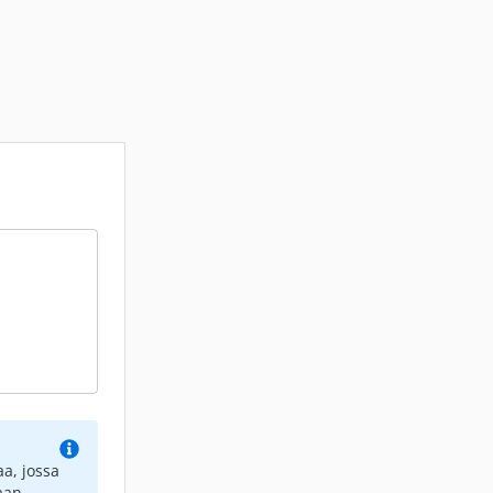
a, jossa
aan