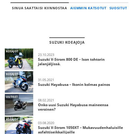
SINUA SAATTAISI KIINNOSTAA
AIEMMIN KATSOTUT
SUOSITUT
SUZUKI KOEAJOJA
KOEAJOT
23.10.2023
Suzuki V-Strom 800 DE – Ison tohtorin
jalanjäljissä.
KOEAJOT
31.05.2021
Suzuki Hayabusa – Ikonin kolmas painos
UUTISET
08.02.2021
Onko uusi Suzuki Hayabusa maineensa
veroinen?
KOEAJOT
03.08.2020
Suzuki V-Strom 1050XT – Mukavuudenhaluisille
asfalttiseikkailijoille