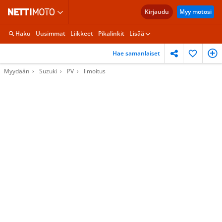
Kirjaudu
Myy motosi
Haku
Uusimmat
Liikkeet
Pikalinkit
Lisää
Hae samanlaiset
Myydään
Suzuki
PV
Ilmoitus