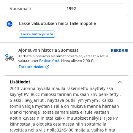
Vuosimalli
1992
Laske vakuutuksen hinta tälle mopolle
Laske hinta ja osta
Ajoneuvon historia Suomessa
Tarkista ajoneuvon aiemmat omistajat, katsastukset ja
vakuutukset
Rekkari.fistä
. Hinta alkaen 2,90 €.
Tarkista tiedot
Lisätiedot
2013 vuonna hyvällä maulla rakennettu näyttelyissä
käynyt PV. 80cc malossi tarinan mukaan 7hv penkitetty!,
5 aski , levyjarrut , näyttävä putki, ym ym ym . Kaikki
toimii valoja myöten ! Tällä on mukava mennä härnään
Manki "jonneja" toista samanlaista ei tule vastaan !
Koitin kuvata niin että kaikki muutokset näkyisi ! Jos PV
kiinnostaa ja olet sitä ostamassa niin soittamalla
tavoittaa nolla viis nolla3245400 maijala. vaihto hinta