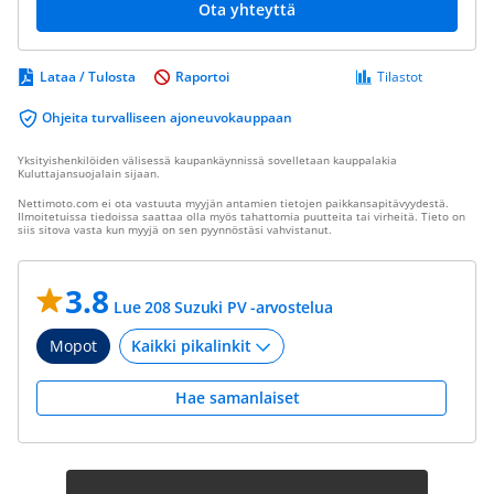
Ota yhteyttä
Lataa / Tulosta
Raportoi
Tilastot
Ohjeita turvalliseen ajoneuvokauppaan
Yksityishenkilöiden välisessä kaupankäynnissä sovelletaan kauppalakia
Kuluttajansuojalain sijaan.
Nettimoto.com ei ota vastuuta myyjän antamien tietojen paikkansapitävyydestä.
Ilmoitetuissa tiedoissa saattaa olla myös tahattomia puutteita tai virheitä. Tieto on
siis sitova vasta kun myyjä on sen pyynnöstäsi vahvistanut.
3.8
Lue 208 Suzuki PV -arvostelua
Mopot
Hae samanlaiset