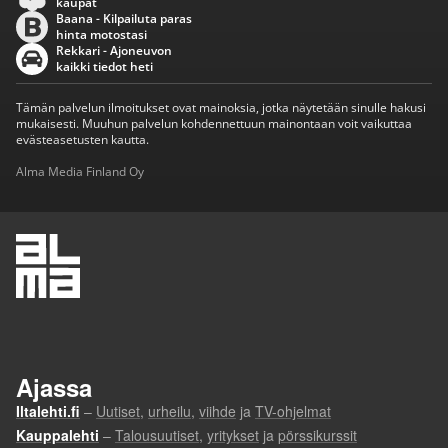
kaupat
Baana - Kilpailuta paras
hinta motostasi
Rekkari - Ajoneuvon
kaikki tiedot heti
Tämän palvelun ilmoitukset ovat mainoksia, jotka näytetään sinulle hakusi
mukaisesti. Muuhun palvelun kohdennettuun mainontaan voit vaikuttaa
evästeasetusten kautta.
Alma Media Finland Oy