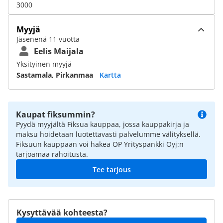
3000
Myyjä
Jäsenenä 11 vuotta
Eelis Maijala
Yksityinen myyjä
Sastamala, Pirkanmaa
Kartta
Kaupat fiksummin?
Pyydä myyjältä Fiksua kauppaa, jossa kauppakirja ja
maksu hoidetaan luotettavasti palvelumme välityksellä.
Fiksuun kauppaan voi hakea OP Yrityspankki Oyj:n
tarjoamaa rahoitusta.
Tee tarjous
Kysyttävää kohteesta?