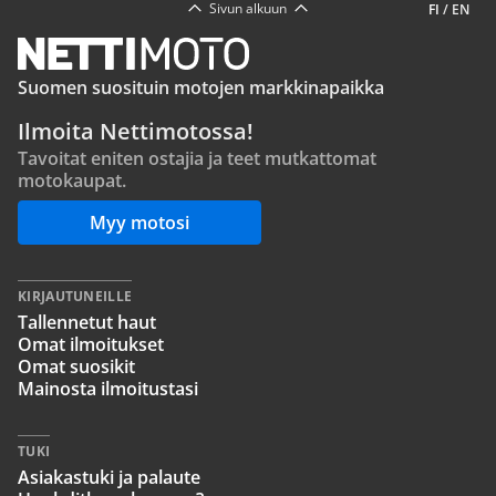
Sivun alkuun
FI
/
EN
Suomen suosituin motojen markkinapaikka
Ilmoita Nettimotossa!
Tavoitat eniten ostajia ja teet mutkattomat
motokaupat.
Myy motosi
KIRJAUTUNEILLE
Tallennetut haut
Omat ilmoitukset
Omat suosikit
Mainosta ilmoitustasi
TUKI
Asiakastuki ja palaute