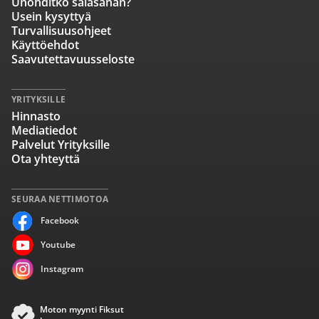
Unohditko salasanan?
Usein kysyttyä
Turvallisuusohjeet
Käyttöehdot
Saavutettavuusseloste
YRITYKSILLE
Hinnasto
Mediatiedot
Palvelut Yrityksille
Ota yhteyttä
SEURAA NETTIMOTOA
Facebook
Youtube
Instagram
Moton myynti Fiksut