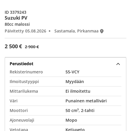
ID 3379243
Suzuki PV
80cc malossi
Päivitetty 05.08.2026
Sastamala, Pirkanmaa
2 500 €
2 900 €
Perustiedot
Rekisterinumero
55-VCY
Ilmoitustyyppi
Myydään
Mittarilukema
Ei ilmoitettu
Väri
Punainen metalliväri
Moottori
50 cm³, 2-tahti
Ajoneuvolaji
Mopo
Vetotapa
Ketjuveto