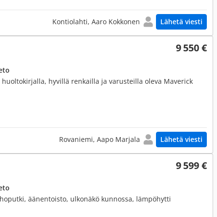
Kontiolahti, Aaro Kokkonen
Lähetä viesti
9 550 €
eto
huoltokirjalla, hyvillä renkailla ja varusteilla oleva Maverick
Rovaniemi, Aapo Marjala
Lähetä viesti
9 599 €
eto
ehoputki, äänentoisto, ulkonäkö kunnossa, lämpöhytti