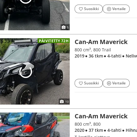
Suosikki
Vertaile
5
Can-Am Maverick
PÄIVITETTY 72H
800 cm³, 800 Trail
2019
● 36 tkm
● 4-tahti
● Neliv
Suosikki
Vertaile
10
Can-Am Maverick
800 cm³, 800
2020
● 37 tkm
● 4-tahti
● Hihn