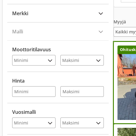
Merkki
Myyjä
Malli
Kaikki my
Moottoritilavuus
Ohitusk
Hinta
Vuosimalli