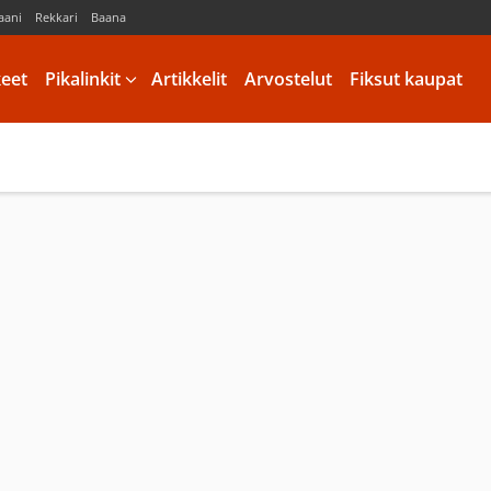
aani
Rekkari
Baana
keet
Pikalinkit
Artikkelit
Arvostelut
Fiksut kaupat