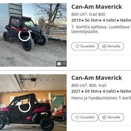
Can-Am Maverick
800 cm³, trail 800
2019
● 56 tkm
● 4-tahti
● Neliv
T- kortilla ajettava. Luotettav
lämmityslaite.
Suosikki
Vertaile
11
Can-Am Maverick
800 cm³, 800, trail
2021
● 69 tkm
● 4-tahti
● Neliv
Hieno ja hyväkuntoinen T-korti
Suosikki
Vertaile