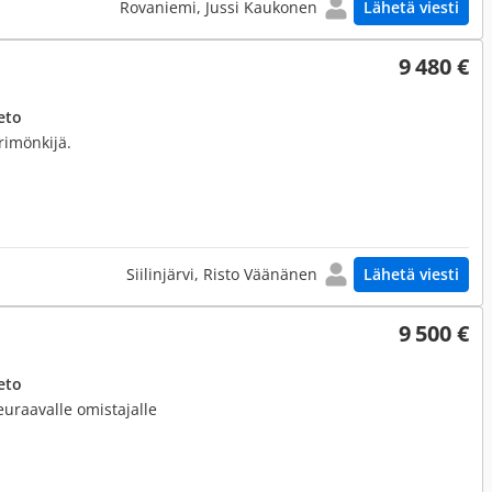
Rovaniemi, Jussi Kaukonen
Lähetä viesti
9 480 €
eto
orimönkijä.
Siilinjärvi, Risto Väänänen
Lähetä viesti
9 500 €
eto
euraavalle omistajalle