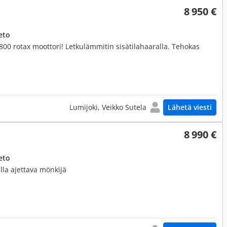
8 950 €
eto
a 800 rotax moottori! Letkulämmitin sisätilahaaralla. Tehokas
Lumijoki, Veikko Sutela
Lähetä viesti
8 990 €
eto
lla ajettava mönkijä