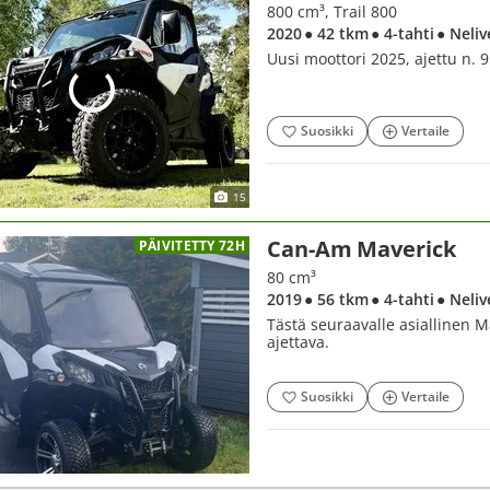
800 cm³, Trail 800
2020
● 42 tkm
● 4-tahti
● Neliv
Uusi moottori 2025, ajettu n. 9
Suosikki
Vertaile
15
Can-Am Maverick
PÄIVITETTY 72H
80 cm³
2019
● 56 tkm
● 4-tahti
● Neliv
Tästä seuraavalle asiallinen Ma
ajettava.
Suosikki
Vertaile