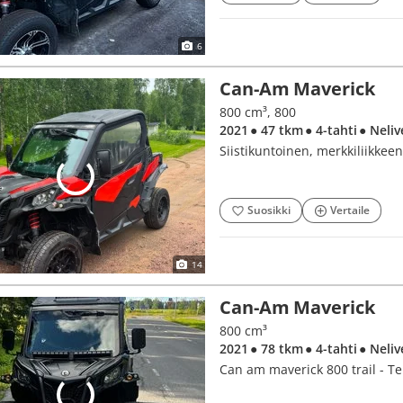
6
Can-Am Maverick
800 cm³, 800
2021
● 47 tkm
● 4-tahti
● Neliv
Siistikuntoinen, merkkiliikkeen 
Suosikki
Vertaile
14
Can-Am Maverick
800 cm³
2021
● 78 tkm
● 4-tahti
● Neliv
Can am maverick 800 trail - T