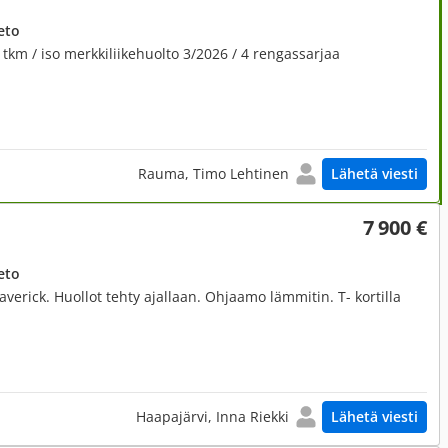
eto
 tkm / iso merkkiliikehuolto 3/2026 / 4 rengassarjaa
Rauma, Timo Lehtinen
Lähetä viesti
7 900 €
eto
verick. Huollot tehty ajallaan. Ohjaamo lämmitin. T- kortilla
Haapajärvi, Inna Riekki
Lähetä viesti