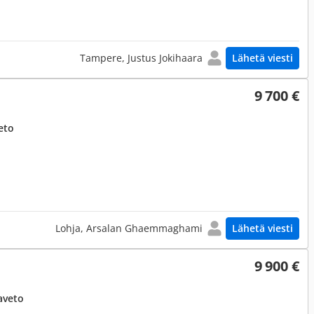
Tampere, Justus Jokihaara
Lähetä viesti
9 700 €
eto
Lohja, Arsalan Ghaemmaghami
Lähetä viesti
9 900 €
aveto