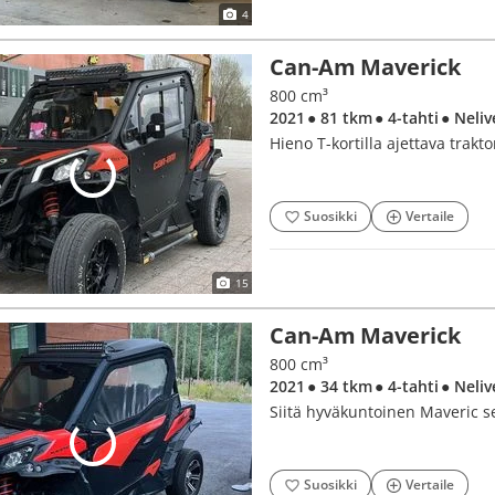
4
Can-Am Maverick
800 cm³
2021
● 81 tkm
● 4-tahti
● Neliv
Hieno T-kortilla ajettava trakt
Suosikki
Vertaile
15
Can-Am Maverick
800 cm³
2021
● 34 tkm
● 4-tahti
● Neliv
Siitä hyväkuntoinen Maveric s
Suosikki
Vertaile