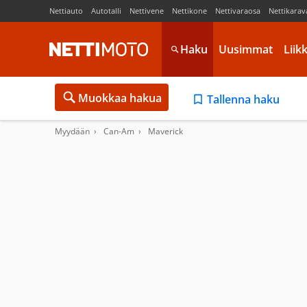
Nettiauto
Autotalli
Nettivene
Nettikone
Nettivaraosa
Nettikarav
Haku
Uusimmat
Liik
Muokkaa hakua
Tallenna haku
Myydään
Can-Am
Maverick