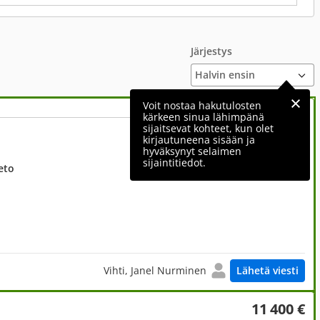
Järjestys
Voit nostaa hakutulosten
kärkeen sinua lähimpänä
sijaitsevat kohteet, kun olet
12 500 €
kirjautuneena sisään ja
hyväksynyt selaimen
sijaintitiedot.
eto
Vihti, Janel Nurminen
Lähetä viesti
11 400 €