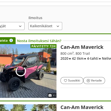
Ilmoitus
yjät
aista
Nosta ilmoituksesi tähän?
Can-Am Maverick
PÄIVITETTY 72H
800 cm³, 800 Trail
2020
● 42 tkm
● 4-tahti
● Neliv
Suosikki
Vertaile
11
Can-Am Maverick