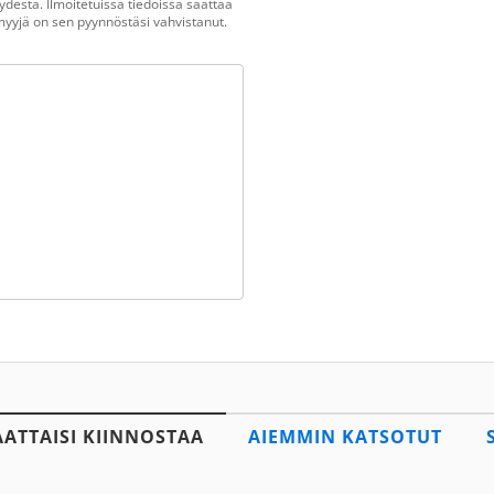
destä. Ilmoitetuissa tiedoissa saattaa
n myyjä on sen pyynnöstäsi vahvistanut.
AATTAISI KIINNOSTAA
AIEMMIN KATSOTUT