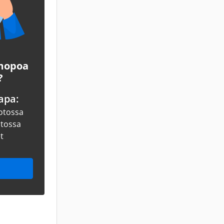
 mopoa
?
apa:
otossa
otossa
et