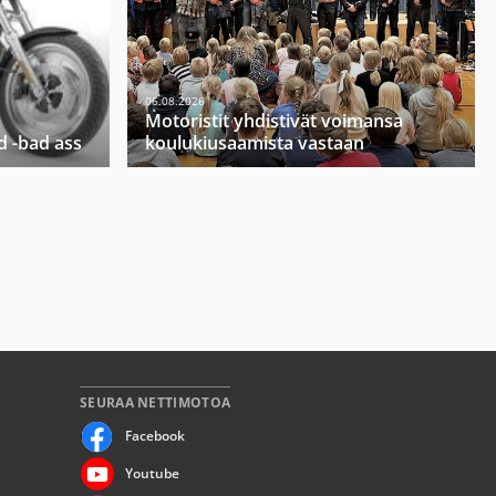
06.08.2026
Motoristit yhdistivät voimansa
d -bad ass
koulukiusaamista vastaan
SEURAA NETTIMOTOA
Facebook
Youtube