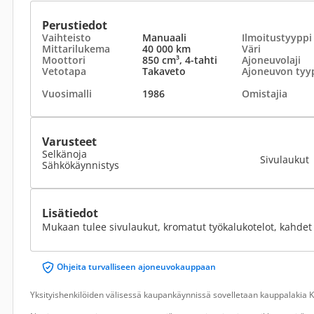
Perustiedot
Vaihteisto
Manuaali
Ilmoitustyyppi
Mittarilukema
40 000 km
Väri
Moottori
850 cm³, 4-tahti
Ajoneuvolaji
Vetotapa
Takaveto
Ajoneuvon tyy
Vuosimalli
1986
Omistajia
Varusteet
Selkänoja
Sivulaukut
Sähkökäynnistys
Lisätiedot
Mukaan tulee sivulaukut, kromatut työkalukotelot, kahdet
Ohjeita turvalliseen ajoneuvokauppaan
Yksityishenkilöiden välisessä kaupankäynnissä sovelletaan kauppalakia Ku