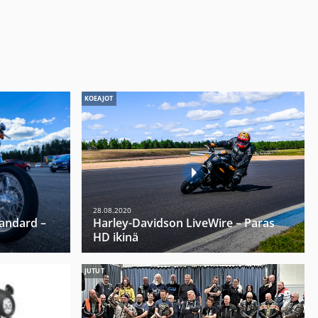
KOEAJOT
28.08.2020
tandard –
Harley-Davidson LiveWire – Paras
HD ikinä
JUTUT