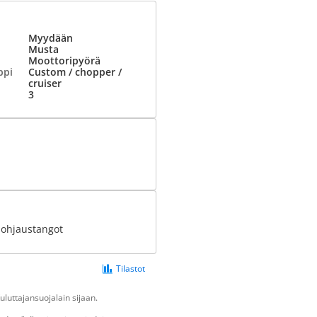
Myydään
Musta
Moottoripyörä
ppi
Custom / chopper /
cruiser
3
 ohjaustangot
Tilastot
luttajansuojalain sijaan.