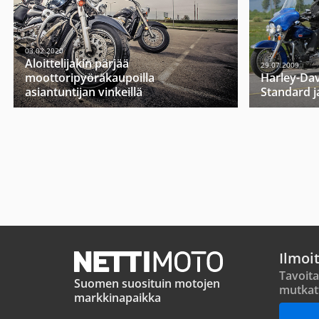
03.02.2020
Aloittelijakin pärjää
29.07.2009
moottoripyöräkaupoilla
Harley-Dav
asiantuntijan vinkeillä
Standard j
Ilmoi
Tavoita
Suomen suosituin motojen
mutkat
markkinapaikka