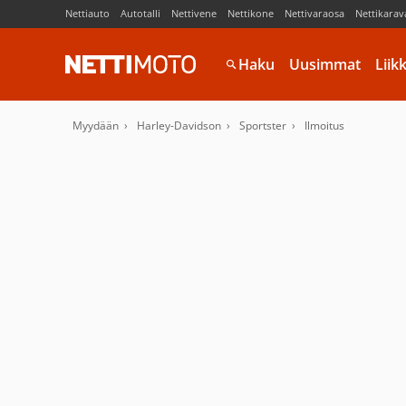
Nettiauto
Autotalli
Nettivene
Nettikone
Nettivaraosa
Nettikarav
Haku
Uusimmat
Liik
Myydään
Harley-Davidson
Sportster
Ilmoitus