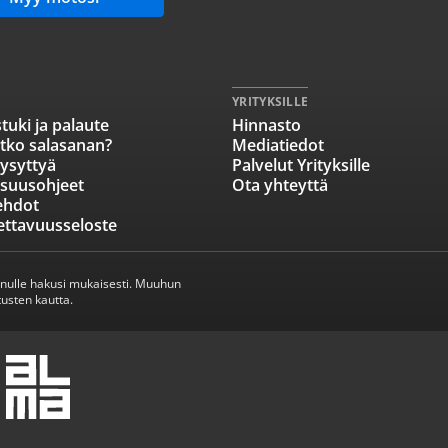
YRITYKSILLE
tuki ja palaute
Hinnasto
tko salasanan?
Mediatiedot
ysyttyä
Palvelut Yrityksille
isuusohjeet
Ota yhteyttä
ehdot
ettavuusseloste
inulle hakusi mukaisesti. Muuhun
usten kautta.