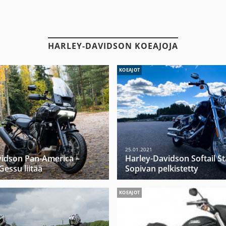
HARLEY-DAVIDSON KOEAJOJA
KOEAJOT
25.01.2021
vidson Pan-America –
Harley-Davidson Softail S
essu liitää
Sopivan pelkistetty
KOEAJOT