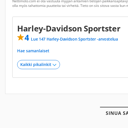
Nettimoto.com ei ota vastuuta myyjän antamien tietojen paikkansapitävyy
olla myös tahattomia puutteita tai virheitä. Tieto on siis sitova vasta ku
Harley-Davidson Sportster
4
Lue 147 Harley-Davidson Sportster -arvostelua
Hae samanlaiset
SINUA S