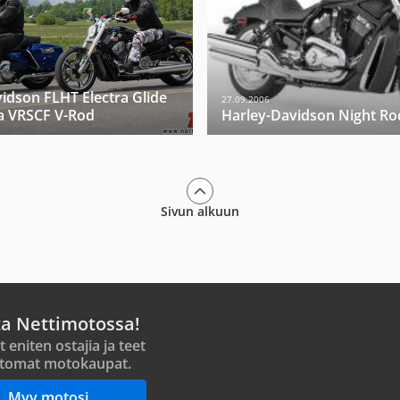
idson FLHT Electra Glide
27.09.2006
a VRSCF V-Rod
Harley-Davidson Night Ro
Sivun alkuun
ta Nettimotossa!
t eniten ostajia ja teet
tomat motokaupat.
Myy motosi