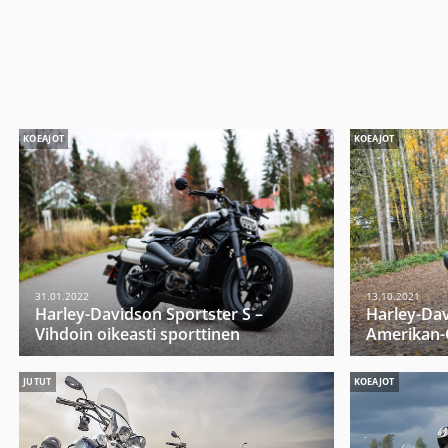
KOEAJOT
KOEAJOT
31.01.2022
13.10.2021
Harley-Davidson Sportster S –
Harley-Da
Vihdoin oikeasti sporttinen
Amerikan-G
JUTUT
KOEAJOT