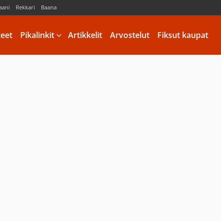
aani
Rekkari
Baana
keet
Pikalinkit
Artikkelit
Arvostelut
Fiksut kaupat