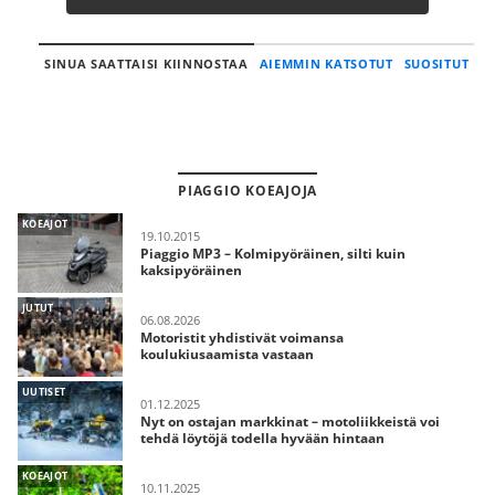
SINUA SAATTAISI KIINNOSTAA
AIEMMIN KATSOTUT
SUOSITUT
PIAGGIO KOEAJOJA
KOEAJOT
19.10.2015
Piaggio MP3 – Kolmipyöräinen, silti kuin
kaksipyöräinen
JUTUT
06.08.2026
Motoristit yhdistivät voimansa
koulukiusaamista vastaan
UUTISET
01.12.2025
Nyt on ostajan markkinat – motoliikkeistä voi
tehdä löytöjä todella hyvään hintaan
KOEAJOT
10.11.2025