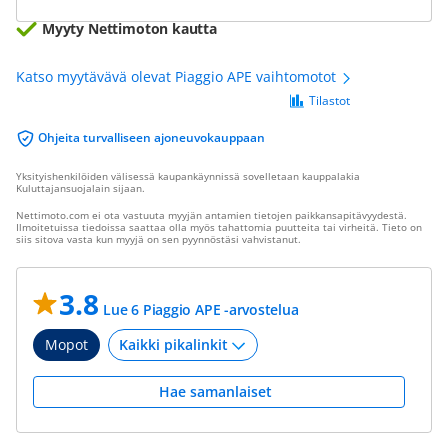
Myyty Nettimoton kautta
Katso myytävävä olevat Piaggio APE vaihtomotot
Tilastot
Ohjeita turvalliseen ajoneuvokauppaan
Yksityishenkilöiden välisessä kaupankäynnissä sovelletaan kauppalakia
Kuluttajansuojalain sijaan.
Nettimoto.com ei ota vastuuta myyjän antamien tietojen paikkansapitävyydestä.
Ilmoitetuissa tiedoissa saattaa olla myös tahattomia puutteita tai virheitä. Tieto on
siis sitova vasta kun myyjä on sen pyynnöstäsi vahvistanut.
3.8
Lue 6 Piaggio APE -arvostelua
Mopot
Hae samanlaiset