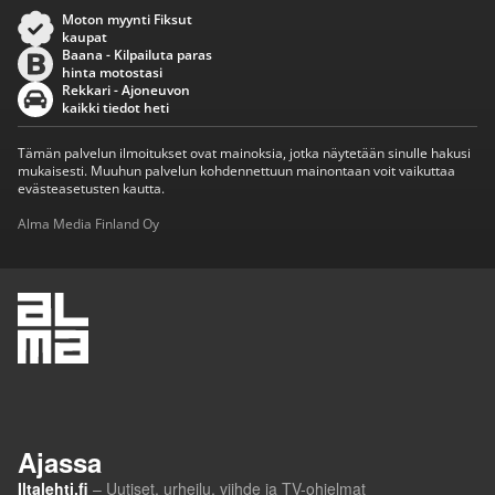
Moton myynti Fiksut
kaupat
Baana - Kilpailuta paras
hinta motostasi
Rekkari - Ajoneuvon
kaikki tiedot heti
Tämän palvelun ilmoitukset ovat mainoksia, jotka näytetään sinulle hakusi
mukaisesti. Muuhun palvelun kohdennettuun mainontaan voit vaikuttaa
evästeasetusten kautta.
Alma Media Finland Oy