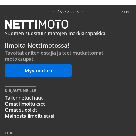
Sivun alkuun
FI
/
EN
Suomen suosituin motojen markkinapaikka
Ilmoita Nettimotossa!
Tavoitat eniten ostajia ja teet mutkattomat
motokaupat.
Myy motosi
KIRJAUTUNEILLE
Tallennetut haut
Omat ilmoitukset
Omat suosikit
Mainosta ilmoitustasi
TUKI