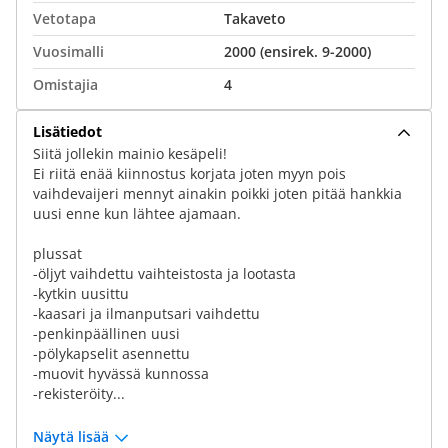
Vetotapa
Takaveto
Vuosimalli
2000 (ensirek. 9-2000)
Omistajia
4
Lisätiedot
Siitä jollekin mainio kesäpeli!
Ei riitä enää kiinnostus korjata joten myyn pois
vaihdevaijeri mennyt ainakin poikki joten pitää hankkia
uusi enne kun lähtee ajamaan.
plussat
-öljyt vaihdettu vaihteistosta ja lootasta
-kytkin uusittu
-kaasari ja ilmanputsari vaihdettu
-penkinpäällinen uusi
-pölykapselit asennettu
-muovit hyvässä kunnossa
-rekisteröity...
Näytä lisää