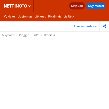
Kirjaudu
Myy motosi
Haku
Uusimmat
Liikkeet
Pikalinkit
Lisää
Hae samanlaiset
Myydään
Piaggio
APE
Ilmoitus