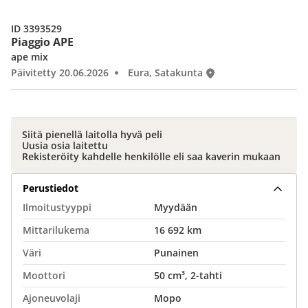
ID 3393529
Piaggio APE
ape mix
Päivitetty 20.06.2026
Eura, Satakunta
Siitä pienellä laitolla hyvä peli
Uusia osia laitettu
Rekisteröity kahdelle henkilölle eli saa kaverin mukaan
Perustiedot
Ilmoitustyyppi
Myydään
Mittarilukema
16 692 km
Väri
Punainen
Moottori
50 cm³, 2-tahti
Ajoneuvolaji
Mopo