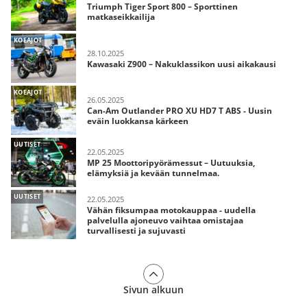
Triumph Tiger Sport 800 – Sporttinen
matkaseikkailija
KOEAJOT
28.10.2025
Kawasaki Z900 – Nakuklassikon uusi aikakausi
KOEAJOT
26.05.2025
Can-Am Outlander PRO XU HD7 T ABS - Uusin
eväin luokkansa kärkeen
UUTISET
22.05.2025
MP 25 Moottoripyörämessut – Uutuuksia,
elämyksiä ja kevään tunnelmaa.
UUTISET
22.05.2025
Vähän fiksumpaa motokauppaa - uudella
palvelulla ajoneuvo vaihtaa omistajaa
turvallisesti ja sujuvasti
Sivun alkuun