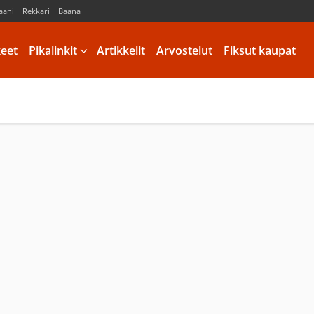
aani
Rekkari
Baana
keet
Pikalinkit
Artikkelit
Arvostelut
Fiksut kaupat