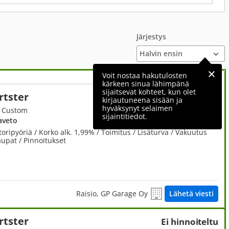
Järjestys
Voit nostaa hakutulosten
kärkeen sinua lähimpänä
sijaitsevat kohteet, kun olet
rtster
6 480 €
kirjautuneena sisään ja
hyväksynyt selaimen
r Custom
sijaintitiedot.
aveto
pyöriä / Korko alk. 1,99% / Toimitus / Lisäturva / Vakuutus
kaupat / Pinnoitukset
Raisio, GP Garage Oy
Lähetä viesti
rtster
Ei hinnoiteltu