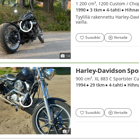
1 200 cm³, 1200 Custom / Cho
1990
● 3 tkm
● 4-tahti
● Hihna
Tyylillä rakennettu Harley-Da
vailla.
Suosikki
Vertaile
13
Harley-Davidson Spo
900 cm³, XL 883 C Sportster C
1994
● 29 tkm
● 4-tahti
● Hihn
Suosikki
Vertaile
7