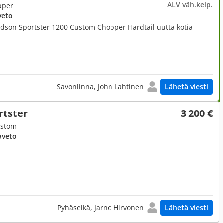
ALV väh.kelp.
pper
veto
vidson Sportster 1200 Custom Chopper Hardtail uutta kotia
Savonlinna, John Lahtinen
Lähetä viesti
rtster
3 200 €
ustom
aveto
Pyhäselkä, Jarno Hirvonen
Lähetä viesti