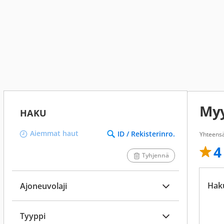
Myy
HAKU
Aiemmat haut
ID / Rekisterinro.
Yhteensä
4
Tyhjennä
Hak
Ajoneuvolaji
Tyyppi