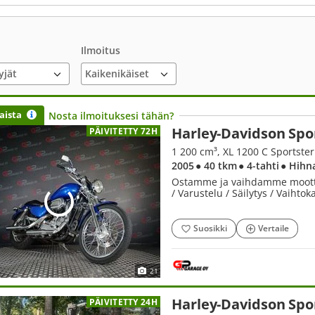
Ilmoitus
yjät
aista
Nosta ilmoituksesi tähän?
Harley-Davidson Spo
PÄIVITETTY 72H
1 200 cm³, XL 1200 C Sportste
2005
● 40 tkm
● 4-tahti
● Hihn
Ostamme ja vaihdamme moottori
/ Varustelu / Säilytys / Vaihto
Suosikki
Vertaile
21
Harley-Davidson Spo
PÄIVITETTY 24H