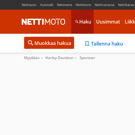
Nettiauto
Autotalli
Nettivene
Nettikone
Nettivaraosa
Nettikarav
Haku
Uusimmat
Liik
Muokkaa hakua
Tallenna haku
Myydään
Harley-Davidson
Sportster