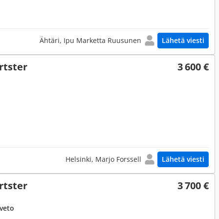
Ähtäri, Ipu Marketta Ruusunen
Lähetä viesti
rtster
3 600 €
Helsinki, Marjo Forssell
Lähetä viesti
rtster
3 700 €
uveto