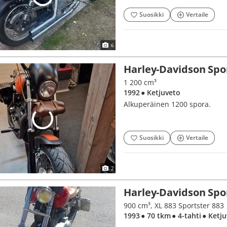
Suosikki
Vertaile
6
Harley-Davidson Spo
1 200 cm³
1992
● Ketjuveto
Alkuperäinen 1200 spora.
Suosikki
Vertaile
2
Harley-Davidson Spo
900 cm³, XL 883 Sportster 883
1993
● 70 tkm
● 4-tahti
● Ketj