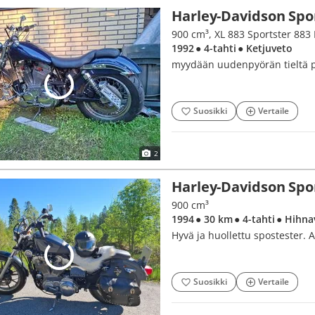
Harley-Davidson Spo
900 cm³, XL 883 Sportster 8
1992
● 4-tahti
● Ketjuveto
myydään uudenpyörän tieltä 
Suosikki
Vertaile
2
Harley-Davidson Spo
900 cm³
1994
● 30 km
● 4-tahti
● Hihna
Hyvä ja huollettu spostester. A
Suosikki
Vertaile