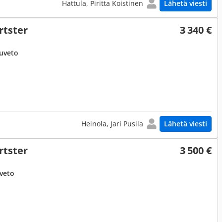
Hattula, Piritta Koistinen
Lähetä viesti
rtster
3 340 €
juveto
Heinola, Jari Pusila
Lähetä viesti
rtster
3 500 €
uveto