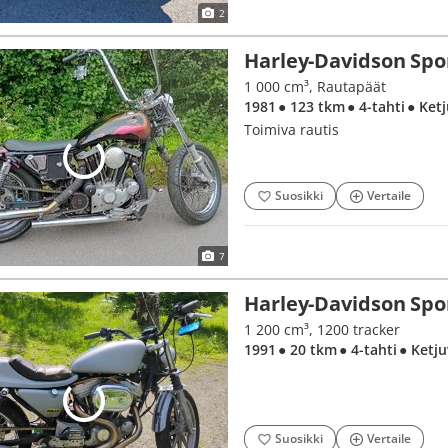
2
Harley-Davidson Spo
1 000 cm³, Rautapäät
1981
● 123 tkm
● 4-tahti
● Ket
Toimiva rautis
Suosikki
Vertaile
7
Harley-Davidson Spo
1 200 cm³, 1200 tracker
1991
● 20 tkm
● 4-tahti
● Ketj
Suosikki
Vertaile