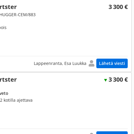
rtster
3 300 €
83 HUGGER-CEM/883
pois
Lappeenranta, Esa Luukka
Lähetä viesti
rtster
3 300 €
veto
2 kotilla ajettava