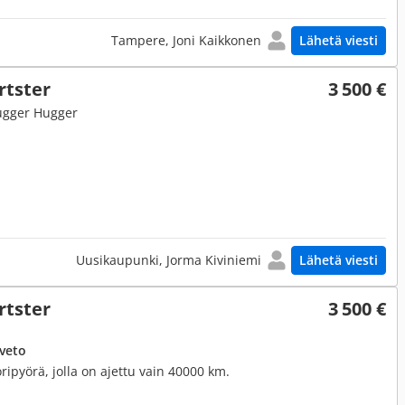
Tampere, Joni Kaikkonen
Lähetä viesti
rtster
3 500 €
Hugger Hugger
Uusikaupunki, Jorma Kiviniemi
Lähetä viesti
rtster
3 500 €
uveto
ripyörä, jolla on ajettu vain 40000 km.