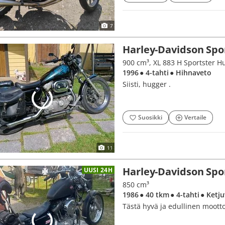
7
Harley-Davidson Spo
900 cm³, XL 883 H Sportster 
1996
● 4-tahti
● Hihnaveto
Siisti, hugger .
Suosikki
Vertaile
11
Harley-Davidson Spo
UUSI 24H
850 cm³
1986
● 40 tkm
● 4-tahti
● Ketj
Tästä hyvä ja edullinen mootto