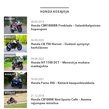
HONDA KOEAJOJA
KOEAJOT
08.09.2014
Honda CBR1000RR Fireblade – Salonkikelpoinen
Supersport
KOEAJOT
04.09.2023
Honda CB 750 Hornet – Uudesti syntynyt
herhiläinen
KOEAJOT
04.08.2022
Honda NT 1100 DCT – Menevä ja mukava
matkajuhta
KOEAJOT
30.06.2021
Honda Forza 350 – Ketterä kaupunkisukkula
KOEAJOT
21.12.2018
Honda CB1000R Neo-Sports Café – Astetta
rajumpaa retroilua