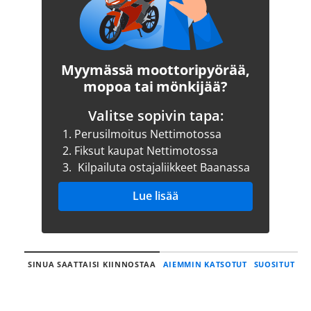
Myymässä moottoripyörää,
mopoa tai mönkijää?
Valitse sopivin tapa:
1.
Perusilmoitus Nettimotossa
2.
Fiksut kaupat Nettimotossa
3.
Kilpailuta ostajaliikkeet Baanassa
Lue lisää
SINUA SAATTAISI KIINNOSTAA
AIEMMIN KATSOTUT
SUOSITUT