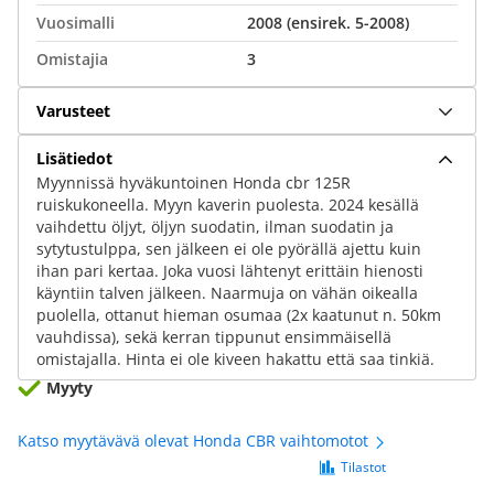
Vuosimalli
2008 (ensirek. 5-2008)
Omistajia
3
Varusteet
Lisätiedot
Myynnissä hyväkuntoinen Honda cbr 125R
ruiskukoneella. Myyn kaverin puolesta. 2024 kesällä
vaihdettu öljyt, öljyn suodatin, ilman suodatin ja
sytytustulppa, sen jälkeen ei ole pyörällä ajettu kuin
ihan pari kertaa. Joka vuosi lähtenyt erittäin hienosti
käyntiin talven jälkeen. Naarmuja on vähän oikealla
puolella, ottanut hieman osumaa (2x kaatunut n. 50km
vauhdissa), sekä kerran tippunut ensimmäisellä
omistajalla. Hinta ei ole kiveen hakattu että saa tinkiä.
Myyty
Katso myytävävä olevat Honda CBR vaihtomotot
Tilastot