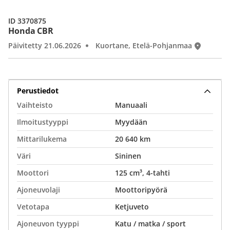
ID 3370875
Honda CBR
Päivitetty 21.06.2026
Kuortane, Etelä-Pohjanmaa
Perustiedot
Vaihteisto
Manuaali
Ilmoitustyyppi
Myydään
Mittarilukema
20 640 km
Väri
Sininen
Moottori
125 cm³, 4-tahti
Ajoneuvolaji
Moottoripyörä
Vetotapa
Ketjuveto
Ajoneuvon tyyppi
Katu / matka / sport