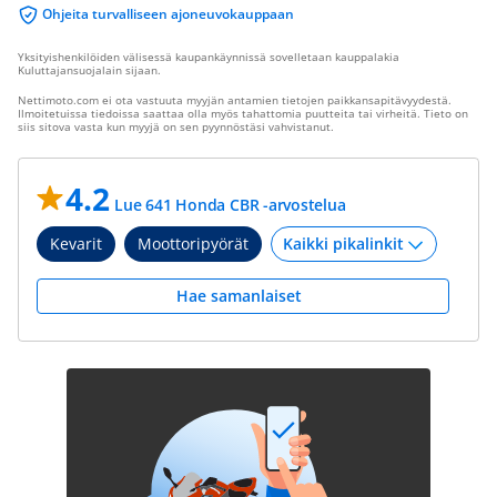
Ohjeita turvalliseen ajoneuvokauppaan
Yksityishenkilöiden välisessä kaupankäynnissä sovelletaan kauppalakia
Kuluttajansuojalain sijaan.
Nettimoto.com ei ota vastuuta myyjän antamien tietojen paikkansapitävyydestä.
Ilmoitetuissa tiedoissa saattaa olla myös tahattomia puutteita tai virheitä. Tieto on
siis sitova vasta kun myyjä on sen pyynnöstäsi vahvistanut.
4.2
Lue 641 Honda CBR -arvostelua
Kevarit
Moottoripyörät
Hae samanlaiset