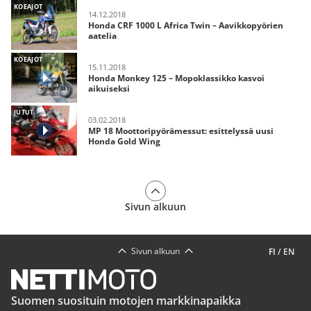
KOEAJOT
14.12.2018
Honda CRF 1000 L Africa Twin – Aavikkopyörien
aatelia
KOEAJOT
15.11.2018
Honda Monkey 125 – Mopoklassikko kasvoi
aikuiseksi
JUTUT
03.02.2018
MP 18 Moottoripyörämessut: esittelyssä uusi
Honda Gold Wing
Sivun alkuun
Sivun alkuun
FI
/
EN
Suomen suosituin motojen markkinapaikka