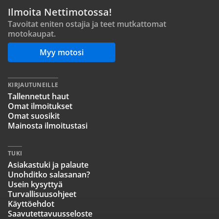
Ilmoita Nettimotossa!
Tavoitat eniten ostajia ja teet mutkattomat
motokaupat.
Myy motosi
KIRJAUTUNEILLE
Tallennetut haut
Omat ilmoitukset
Omat suosikit
Mainosta ilmoitustasi
TUKI
Asiakastuki ja palaute
Unohditko salasanan?
Usein kysyttyä
Turvallisuusohjeet
Käyttöehdot
Saavutettavuusseloste