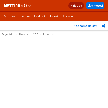
Kirjaudu
Myy motosi
Haku
Uusimmat
Liikkeet
Pikalinkit
Lisää
Hae samanlaiset
Myydään
Honda
CBR
Ilmoitus