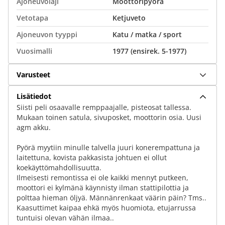
Ajoneuvolaji
Moottoripyörä
Vetotapa
Ketjuveto
Ajoneuvon tyyppi
Katu / matka / sport
Vuosimalli
1977 (ensirek. 5-1977)
Varusteet
Lisätiedot
Siisti peli osaavalle remppaajalle, pisteosat tallessa.
Mukaan toinen satula, sivuposket, moottorin osia. Uusi
agm akku.
Pyörä myytiin minulle talvella juuri konerempattuna ja
laitettuna, kovista pakkasista johtuen ei ollut
koekäyttömahdollisuutta.
Ilmeisesti remontissa ei ole kaikki mennyt putkeen,
moottori ei kylmänä käynnisty ilman stattipilottia ja
polttaa hieman öljyä. Männänrenkaat väärin päin? Tms..
Kaasuttimet kaipaa ehkä myös huomiota, etujarrussa
tuntuisi olevan vähän ilmaa..