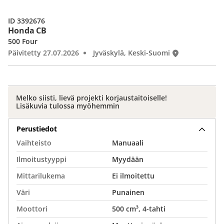
ID 3392676
Honda CB
500 Four
Päivitetty 27.07.2026
Jyväskylä, Keski-Suomi
Melko siisti, lievä projekti korjaustaitoiselle!
Lisäkuvia tulossa myöhemmin
Perustiedot
Vaihteisto
Manuaali
Ilmoitustyyppi
Myydään
Mittarilukema
Ei ilmoitettu
Väri
Punainen
Moottori
500 cm³, 4-tahti