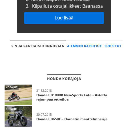
3.
Kilpailuta ostajaliikkeet Baanassa
Lue lisää
SINUA SAATTAISI KIINNOSTAA
AIEMMIN KATSOTUT
SUOSITUT
HONDA KOEAJOJA
KOEAJOT
21.12.2018
Honda CB1000R Neo-Sports Café – Astetta
rajumpaa retroilua
KOEAJOT
20.07.2015
Honda CB650F – Hornetin manttelinperijä