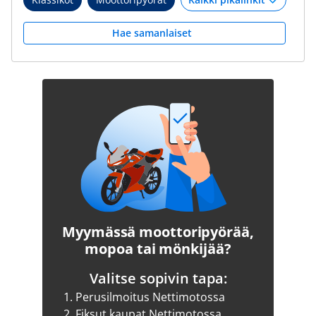
Hae samanlaiset
Myymässä moottoripyörää,
mopoa tai mönkijää?
Valitse sopivin tapa:
1.
Perusilmoitus Nettimotossa
2.
Fiksut kaupat Nettimotossa