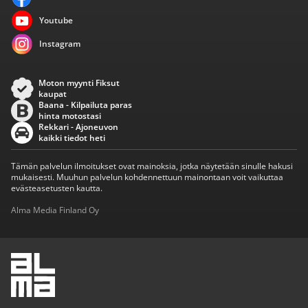
Youtube
Instagram
Moton myynti Fiksut
kaupat
Baana - Kilpailuta paras
hinta motostasi
Rekkari - Ajoneuvon
kaikki tiedot heti
Tämän palvelun ilmoitukset ovat mainoksia, jotka näytetään sinulle hakusi
mukaisesti. Muuhun palvelun kohdennettuun mainontaan voit vaikuttaa
evästeasetusten kautta.
Alma Media Finland Oy