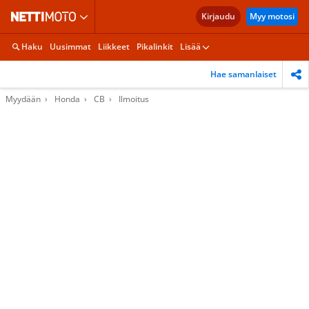
Kirjaudu
Myy motosi
Haku
Uusimmat
Liikkeet
Pikalinkit
Lisää
Hae samanlaiset
Myydään
Honda
CB
Ilmoitus