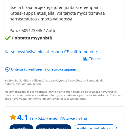
Itsellä liikaa projekteja joten joutaisi eteenpäin.
Käteiskauppa etusijalla, voi tarjota myös toimivaa
harrasteautoa / mp:tä vaihdossa.
Puh. 0509173845 / Antti
Poistettu myynnistä
Katso myytävävä olevat Honda CB vaihtomotot
Tilastot
Ohjeita turvalliseen ajoneuvokauppaan
Yksityishenkilöiden välisessä kaupankäynnissä sovelletaan kauppalakia
Kuluttajansuojalain sijaan.
Nettimoto.com ei ota vastuuta myyjän antamien tietojen paikkansapitävyydestä.
Ilmoitetuissa tiedoissa saattaa olla myös tahattomia puutteita tai virheitä. Tieto on
siis sitova vasta kun myyjä on sen pyynnöstäsi vahvistanut.
4.1
Lue 244 Honda CB -arvostelua
Klassikot
Moottoripyörät