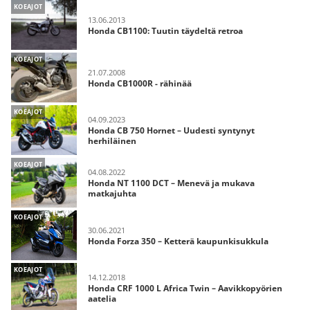
KOEAJOT
13.06.2013
Honda CB1100: Tuutin täydeltä retroa
KOEAJOT
21.07.2008
Honda CB1000R - rähinää
KOEAJOT
04.09.2023
Honda CB 750 Hornet – Uudesti syntynyt
herhiläinen
KOEAJOT
04.08.2022
Honda NT 1100 DCT – Menevä ja mukava
matkajuhta
KOEAJOT
30.06.2021
Honda Forza 350 – Ketterä kaupunkisukkula
KOEAJOT
14.12.2018
Honda CRF 1000 L Africa Twin – Aavikkopyörien
aatelia