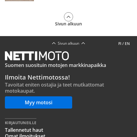
Sivun alkuun
Sivun alkuun
FI
/
EN
Suomen suosituin motojen markkinapaikka
Ilmoita Nettimotossa!
Tavoitat eniten ostajia ja teet mutkattomat
motokaupat.
Myy motosi
KIRJAUTUNEILLE
Tallennetut haut
Omat ilmoitukset