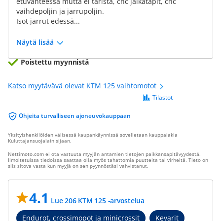
etuvanteessa mutta ei täristä, cnc jalkatapit, cnc
vaihdepoljin ja jarrupoljin.
Isot jarrut edessä...
Näytä lisää
Poistettu myynnistä
Katso myytävävä olevat KTM 125 vaihtomotot
Tilastot
Ohjeita turvalliseen ajoneuvokauppaan
Yksityishenkilöiden välisessä kaupankäynnissä sovelletaan kauppalakia
Kuluttajansuojalain sijaan.
Nettimoto.com ei ota vastuuta myyjän antamien tietojen paikkansapitävyydestä.
Ilmoitetuissa tiedoissa saattaa olla myös tahattomia puutteita tai virheitä. Tieto on
siis sitova vasta kun myyjä on sen pyynnöstäsi vahvistanut.
4.1
Lue 206 KTM 125 -arvostelua
Endurot, crossimopot ja minicrossit
Kevarit