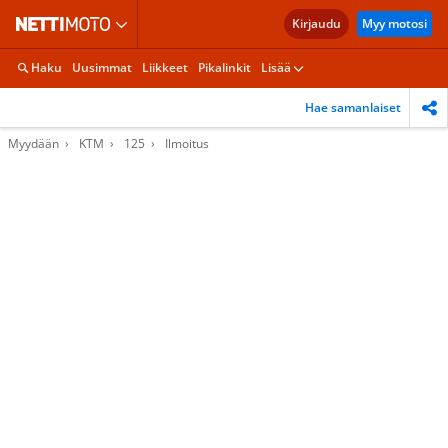
Kirjaudu
Myy motosi
Haku
Uusimmat
Liikkeet
Pikalinkit
Lisää
Hae samanlaiset
Myydään
KTM
125
Ilmoitus