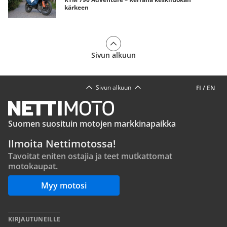
kärkeen
Sivun alkuun
Sivun alkuun
FI
/
EN
Suomen suosituin motojen markkinapaikka
Ilmoita Nettimotossa!
Tavoitat eniten ostajia ja teet mutkattomat
motokaupat.
Myy motosi
KIRJAUTUNEILLE