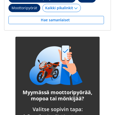
Moottoripyörät
Hae samanlaiset
Myymässä moottoripyörää,
mopoa tai mönkijää?
Valitse sopivin tapa: