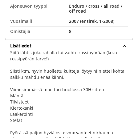
Ajoneuvon tyyppi
Enduro / cross / all road /
off road
Vuosimalli
2007 (ensirek. 1-2008)
Omistajia
8
Lisätiedot
Siitä lähtis joko rahalla tai vaihto rossipyörään (kova
rossipyörän tarve!)
Siisti ktm, hyvin huollettu kuitteja löytyy niin ettei kohta
salkku mahdu enää kiinni.
Viimesimmässä moottori huollossa 30H sitten
Mäntä
Tiivisteet
Kiertokanki
Laakerointi
Stefat
Pyörässä paljon hyviä osia: vmx vanteet nirhauma