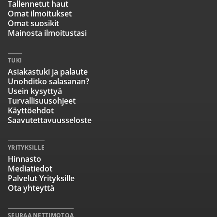
Tallennetut haut
Omat ilmoitukset
Omat suosikit
Mainosta ilmoitustasi
TUKI
Asiakastuki ja palaute
Unohditko salasanan?
Usein kysyttyä
Turvallisuusohjeet
Käyttöehdot
Saavutettavuusseloste
YRITYKSILLE
Hinnasto
Mediatiedot
Palvelut Yrityksille
Ota yhteyttä
SEURAA NETTIMOTOA