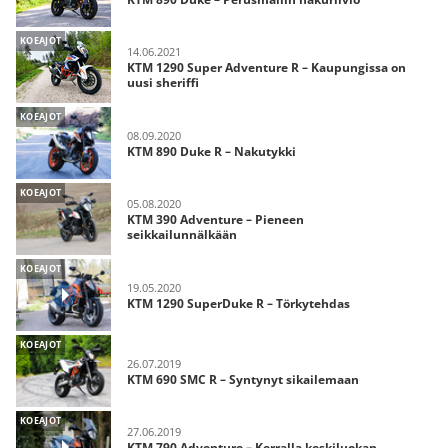
KOEAJOT
14.06.2021
KTM 1290 Super Adventure R – Kaupungissa on
uusi sheriffi
KOEAJOT
08.09.2020
KTM 890 Duke R – Nakutykki
KOEAJOT
05.08.2020
KTM 390 Adventure – Pieneen
seikkailunnälkään
KOEAJOT
19.05.2020
KTM 1290 SuperDuke R – Törkytehdas
KOEAJOT
26.07.2019
KTM 690 SMC R – Syntynyt sikailemaan
KOEAJOT
27.06.2019
KTM 790 Adventure – Kerralla keskiluokan