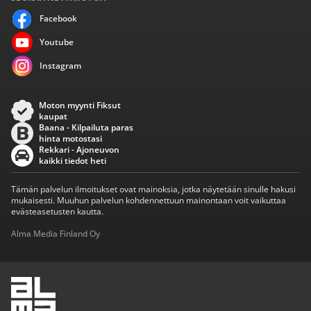
Facebook
Youtube
Instagram
Moton myynti Fiksut
kaupat
Baana - Kilpailuta paras
hinta motostasi
Rekkari - Ajoneuvon
kaikki tiedot heti
Tämän palvelun ilmoitukset ovat mainoksia, jotka näytetään sinulle hakusi
mukaisesti. Muuhun palvelun kohdennettuun mainontaan voit vaikuttaa
evästeasetusten kautta.
Alma Media Finland Oy