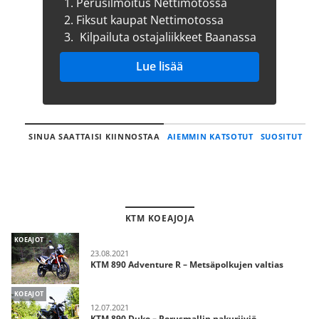
1.
Perusilmoitus Nettimotossa
2.
Fiksut kaupat Nettimotossa
3.
Kilpailuta ostajaliikkeet Baanassa
Lue lisää
SINUA SAATTAISI KIINNOSTAA
AIEMMIN KATSOTUT
SUOSITUT
KTM KOEAJOJA
KOEAJOT
23.08.2021
KTM 890 Adventure R – Metsäpolkujen valtias
KOEAJOT
12.07.2021
KTM 890 Duke – Perusmallin nakuriiviö