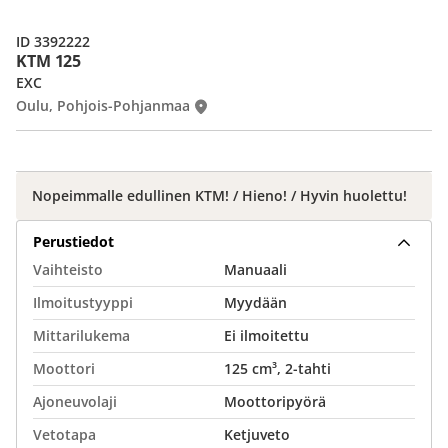
ID 3392222
KTM 125
EXC
Oulu, Pohjois-Pohjanmaa
Nopeimmalle edullinen KTM! / Hieno! / Hyvin huolettu!
Perustiedot
Vaihteisto
Manuaali
Ilmoitustyyppi
Myydään
Mittarilukema
Ei ilmoitettu
Moottori
125 cm³, 2-tahti
Ajoneuvolaji
Moottoripyörä
Vetotapa
Ketjuveto