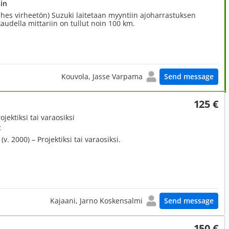
in
ähes virheetön) Suzuki laitetaan myyntiin ajoharrastuksen
kaudella mittariin on tullut noin 100 km.
Kouvola, Jasse Varpama
Send message
125 €
jektiksi tai varaosiksi
t
v. 2000) – Projektiksi tai varaosiksi.
Kajaani, Jarno Koskensalmi
Send message
150 €