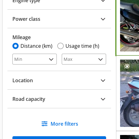
Engine type
Power class
Mileage
Distance (km)
Usage time (h)
Location
Road capacity
More filters