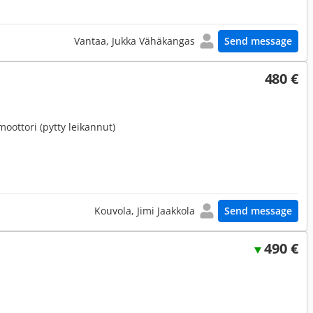
Vantaa, Jukka Vähäkangas
Send message
480 €
moottori (pytty leikannut)
Kouvola, Jimi Jaakkola
Send message
490 €