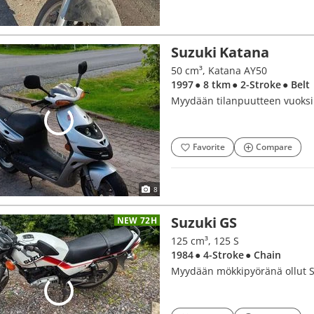
Suzuki Katana
50 cm³, Katana AY50
1997
● 8 tkm
● 2-Stroke
● Belt
Myydään tilanpuutteen vuoksi
Favorite
Compare
8
Suzuki GS
NEW 72H
125 cm³, 125 S
1984
● 4-Stroke
● Chain
Myydään mökkipyöränä ollut S