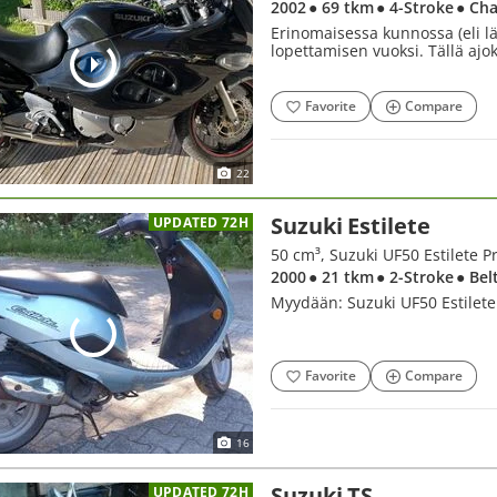
2002
● 69 tkm
● 4-Stroke
● Cha
Erinomaisessa kunnossa (eli l
lopettamisen vuoksi. Tällä ajo
Favorite
Compare
22
Suzuki Estilete
UPDATED 72H
50 cm³, Suzuki UF50 Estilete Pro
2000
● 21 tkm
● 2-Stroke
● Bel
Myydään: Suzuki UF50 Estilete (
Favorite
Compare
16
Suzuki TS
UPDATED 72H