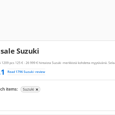
 sale Suzuki
 1209 pcs 125 € - 26 999 € hintaista Suzuki -merkkistä kohdetta myytävänä. Selaa 
.1
Read 1796 Suzuki -review
ch items:
Suzuki