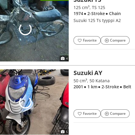
125 cm³, TS 125
1974
● 2-Stroke
● Chain
Suzuki 125 Ts tyyppi A2
Favorite
Compare
4
Suzuki AY
50 cm³, 50 Katana
2001
● 1 km
● 2-Stroke
● Belt
Favorite
Compare
5