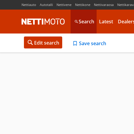
Nettiauto
Autotalli
Nettivene
Nettikone
Nettivaraosa
Nettikarav
Search
Latest
Dealer
Edit search
Save search