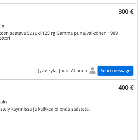
300 €
in
toon saatava Suzuki 125 rg Gamma puna/valkoinen 1989
ttori
Jyväskylä, Jouni Ahonen
Send message
400 €
hain
jestely käynnissä ja kaikkea ei enää säästetä.