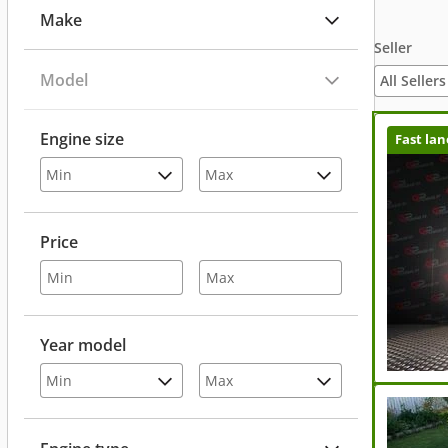
Make
Seller
Model
All Sellers
Engine size
Fast lan
Price
Year model