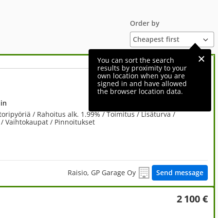
Order by
You can sort the search
results by proximity to your
own location when you are
9 980 €
signed in and have allowed
the browser location data.
in
pyöriä / Rahoitus alk. 1.99% / Toimitus / Lisäturva /
 / Vaihtokaupat / Pinnoitukset
Raisio, GP Garage Oy
Send message
2 100 €