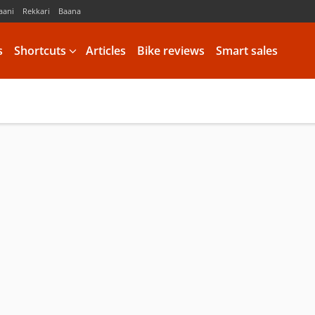
aani
Rekkari
Baana
s
Shortcuts
Articles
Bike reviews
Smart sales