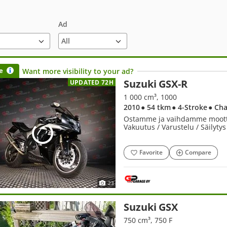
Ad
e
Want more visibility to your ad?
Suzuki GSX-R
UPDATED 72H
1 000 cm³, 1000
2010
● 54 tkm
● 4-Stroke
● Cha
Ostamme ja vaihdamme moottori
Vakuutus / Varustelu / Säilytys
Favorite
Compare
23
Suzuki GSX
750 cm³, 750 F