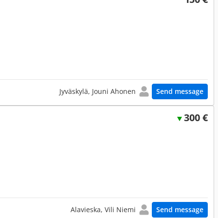
Jyväskylä, Jouni Ahonen
Send message
300 €
Alavieska, Vili Niemi
Send message