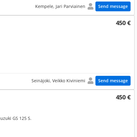
Kempele, Jari Parviainen
Send message
450 €
Seinäjoki, Veikko Kiviniemi
Send message
450 €
uzuki GS 125 S.