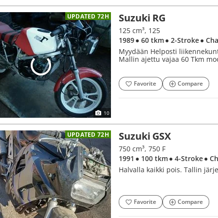
Suzuki RG
UPDATED 72H
125 cm³, 125
1989
● 60 tkm
● 2-Stroke
● Cha
Myydään Helposti liikennekun
Mallin ajettu vajaa 60 Tkm moo
Favorite
Compare
10
Suzuki GSX
UPDATED 72H
750 cm³, 750 F
1991
● 100 tkm
● 4-Stroke
● C
Halvalla kaikki pois. Tallin jär
Favorite
Compare