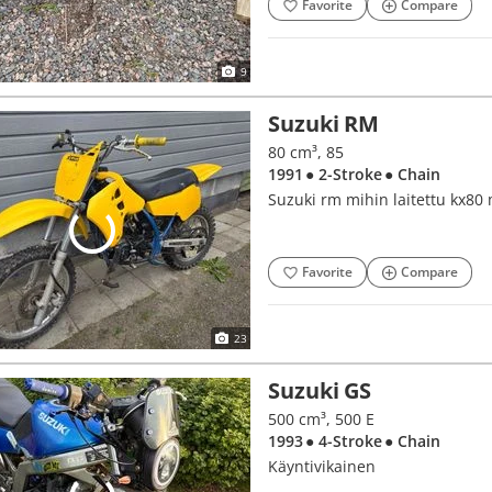
Favorite
Compare
9
Suzuki RM
80 cm³, 85
1991
● 2-Stroke
● Chain
Suzuki rm mihin laitettu kx80 
Favorite
Compare
23
Suzuki GS
500 cm³, 500 E
1993
● 4-Stroke
● Chain
Käyntivikainen