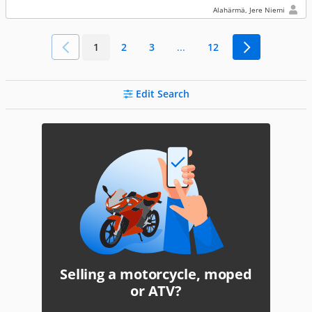
Alahärmä, Jere Niemi
1
2
3
...
12
Edit Search
Selling a motorcycle, moped
or ATV?