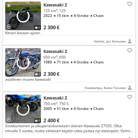
Kawasaki Z
125 cm³, 125
2022
● 15 tkm
● 4-Stroke
● Chain
2 300 €
6
Kevari kovaan ajoon.
Hollola, Jari Kinnunen
Kawasaki Z
650 cm³, 650
1980
● 71 tkm
● 4-Stroke
● Chain
2 300 €
3
asiallinen museo kawasaki
Outokumpu, Kalevi Turunen
Kawasaki Z
750 cm³, 750 S
2005
● 51 tkm
● 4-Stroke
● Chain
2 400 €
8
Siistikuntoinen ja alkuperäiskuntoisen oloinen Kawasaki Z750S. Ollut
minulla 5 vuotta, mutta vähäisen käytön takia joutaa nyt eteenpäin. Valmis
suoraan ajoon!