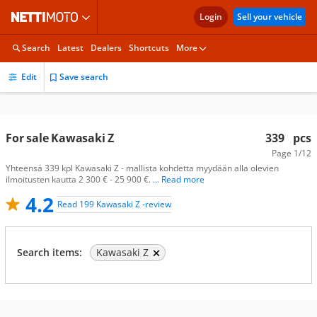
Login
Sell your vehicle
Search
Latest
Dealers
Shortcuts
More
Edit
Save search
For sale Kawasaki Z
339
pcs
Page
1/12
Yhteensä 339 kpl Kawasaki Z - mallista kohdetta myydään alla olevien
ilmoitusten kautta 2 300 € - 25 900 €.
... Read more
4.2
Read 199 Kawasaki Z -review
Search items:
Kawasaki Z