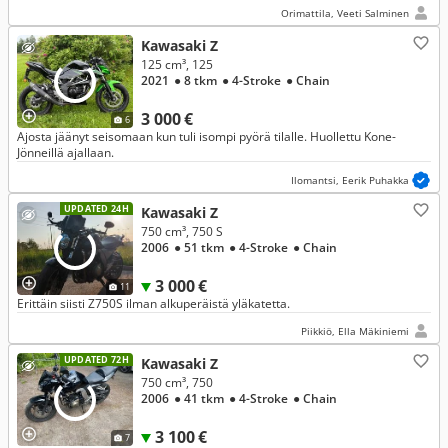
Orimattila, Veeti Salminen
Kawasaki Z
125 cm³, 125
2021
● 8 tkm
● 4-Stroke
● Chain
3 000 €
6
Ajosta jäänyt seisomaan kun tuli isompi pyörä tilalle. Huollettu Kone-
Jönneillä ajallaan.
Ilomantsi, Eerik Puhakka
UPDATED 24H
Kawasaki Z
750 cm³, 750 S
2006
● 51 tkm
● 4-Stroke
● Chain
3 000 €
11
Erittäin siisti Z750S ilman alkuperäistä yläkatetta.
Piikkiö, Ella Mäkiniemi
UPDATED 72H
Kawasaki Z
750 cm³, 750
2006
● 41 tkm
● 4-Stroke
● Chain
3 100 €
7