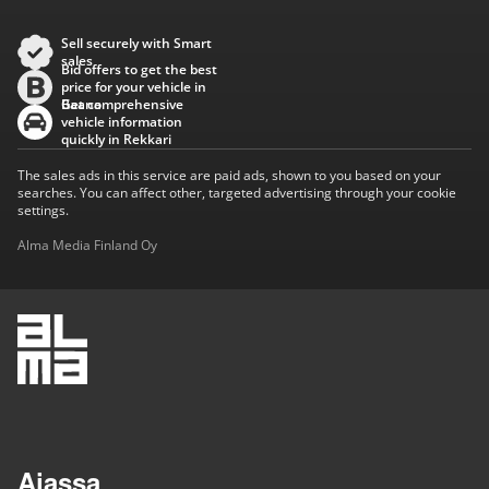
Sell securely with Smart
sales
Bid offers to get the best
price for your vehicle in
Baana
Get comprehensive
vehicle information
quickly in Rekkari
The sales ads in this service are paid ads, shown to you based on your
searches. You can affect other, targeted advertising through your cookie
settings.
Alma Media Finland Oy