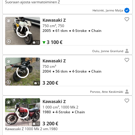
Suoraan ajosta varmatoiminen Z
Helsinki, Jarmo Malja
Kawasaki Z
750 cm³, 750
2005
● 61 tkm
● 4-Stroke
● Chain
3 100 €
12
Oulu, Jonne Granlund
Kawasaki Z
750 cm³
2004
● 56 tkm
● 4-Stroke
● Chain
3 200 €
5
Porvoo, Atte Keskimäki
Kawasaki Z
1 000 cm³, 1000 Mk 2
1980
● 4-Stroke
● Chain
3 200 €
10
Kawasaki Z 1000 Mk 2 vm.1980