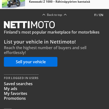
Kawasaki Z 1000 – Rähinäpyörien kantaisä
Back to top
FI
/
EN
Finland's most popular marketplace for motorbikes
List your vehicle in Nettimoto!
Reach the highest number of buyers and sell
effortlessly!
Sell your vehicle
FOR LOGGED IN USERS
Saved searches
My ads
My favorites
Promotions