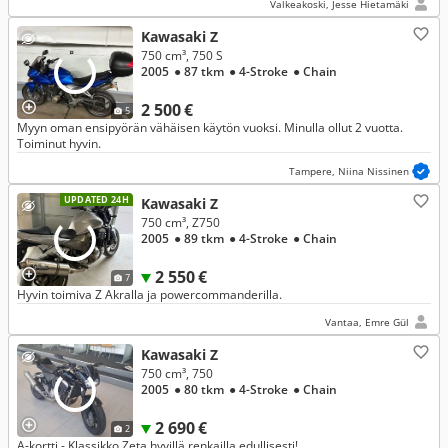
Valkeakoski, Jesse Hietamäki
Kawasaki Z
750 cm³, 750 S
2005
● 87 tkm
● 4-Stroke
● Chain
2 500 €
5
Myyn oman ensipyörän vähäisen käytön vuoksi. Minulla ollut 2 vuotta.
Toiminut hyvin.
Tampere, Niina Nissinen
UPDATED 24H
Kawasaki Z
750 cm³, Z750
2005
● 89 tkm
● 4-Stroke
● Chain
2 550 €
7
Hyvin toimiva Z Akralla ja powercommanderilla.
Vantaa, Emre Gül
Kawasaki Z
750 cm³, 750
2005
● 80 tkm
● 4-Stroke
● Chain
2 690 €
2
A-kortti - Klassikko Zeta hyvillä renkailla edullisesti!