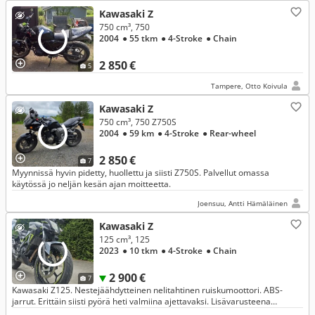
Kawasaki Z
750 cm³, 750
2004
● 55 tkm
● 4-Stroke
● Chain
2 850 €
5
Tampere, Otto Koivula
Kawasaki Z
750 cm³, 750 Z750S
2004
● 59 km
● 4-Stroke
● Rear-wheel
2 850 €
7
Myynnissä hyvin pidetty, huollettu ja siisti Z750S. Palvellut omassa
käytössä jo neljän kesän ajan moitteetta.
Joensuu, Antti Hämäläinen
Kawasaki Z
125 cm³, 125
2023
● 10 tkm
● 4-Stroke
● Chain
2 900 €
7
Kawasaki Z125. Nestejäähdytteinen nelitahtinen ruiskumoottori. ABS-
jarrut. Erittäin siisti pyörä heti valmiina ajettavaksi. Lisävarusteena
asennettu Arrowsin vaimennin.