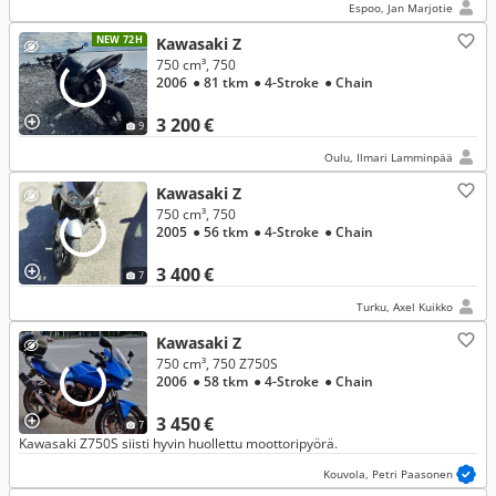
Espoo, Jan Marjotie
NEW 72H
Kawasaki Z
750 cm³, 750
2006
● 81 tkm
● 4-Stroke
● Chain
3 200 €
9
Oulu, Ilmari Lamminpää
Kawasaki Z
750 cm³, 750
2005
● 56 tkm
● 4-Stroke
● Chain
3 400 €
7
Turku, Axel Kuikko
Kawasaki Z
750 cm³, 750 Z750S
2006
● 58 tkm
● 4-Stroke
● Chain
3 450 €
7
Kawasaki Z750S siisti hyvin huollettu moottoripyörä.
Kouvola, Petri Paasonen