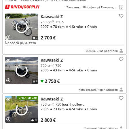
Tampere, J. Rinta-Jouppi Tampere, Lielahti
Kawasaki Z
750 cm³, 750 S
2007
● 78 tkm
● 4-Stroke
● Chain
2 700 €
7
Näppärä pikku zeta
Tuusula, Elias Kaartinen
Kawasaki Z
750 cm³, 750
2005
● 43 tkm
● 4-Stroke
● Chain
2 750 €
6
Kemiönsaari, Robin Eriksson
UPDATED 72H
Kawasaki Z
750 cm³, 750 Juuri huollettu
2005
● 73 tkm
● 4-Stroke
● Chain
2 800 €
12
Tampere, Vikke Välimaa