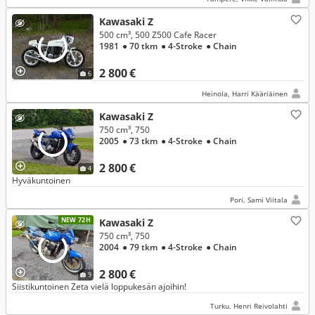
Kawasaki Z
500 cm³, 500 Z500 Cafe Racer
1981
● 70 tkm
● 4-Stroke
● Chain
2 800 €
6
Heinola, Harri Kääriäinen
Kawasaki Z
750 cm³, 750
2005
● 73 tkm
● 4-Stroke
● Chain
2 800 €
4
Hyväkuntoinen
Pori, Sami Viitala
NEW 72H
Kawasaki Z
750 cm³, 750
2004
● 79 tkm
● 4-Stroke
● Chain
2 800 €
9
Siistikuntoinen Zeta vielä loppukesän ajoihin!
Turku, Henri Reivolahti