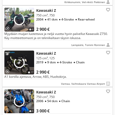
Kirkkonummi, Veli-Antti Pekkinen
Kawasaki Z
750 cm³, 750
2004
● 41 tkm
● 4-Stroke
● Rear-wheel
2 900 €
8
Myydään muijan luotettava ja neljä vuotta hyvin palvellut Kawasaki Z750.
Käy moitteettomasti ja on tekniikaltaan täysin iskussa.
Lempäälä, Tommi Roininen
Kawasaki Z
125 cm³, 125
2019
● 9 tkm
● 4-Stroke
● Chain
2 990 €
17
A1 kortilla ajettava, Arrow, ABS, Huoltokirja.
Vantaa, Vaihtokaara Vantaa Airport
Kawasaki Z
750 cm³, 750
2006
● 54 tkm
● Chain
3 000 €
6