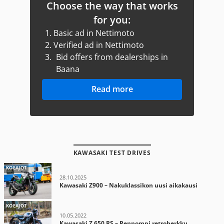
Choose the way that works
for you:
1.
Basic ad in Nettimoto
2.
Verified ad in Nettimoto
3.
Bid offers from dealerships in
Baana
Read more
KAWASAKI TEST DRIVES
KOEAJOT
28.10.2025
Kawasaki Z900 – Nakuklassikon uusi aikakausi
KOEAJOT
10.05.2022
Kawasaki Z 650 RS – Rennompi retroherkku