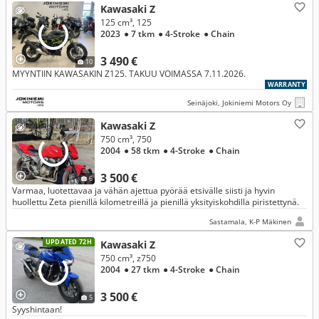
Kawasaki Z
125 cm³, 125
2023
● 7 tkm
● 4-Stroke
● Chain
3 490 €
10
MYYNTIIN KAWASAKIN Z125. TAKUU VOIMASSA 7.11.2026.
WARRANTY
Seinäjoki, Jokiniemi Motors Oy
Kawasaki Z
750 cm³, 750
2004
● 58 tkm
● 4-Stroke
● Chain
3 500 €
6
Varmaa, luotettavaa ja vähän ajettua pyörää etsivälle siisti ja hyvin
huollettu Zeta pienillä kilometreillä ja pienillä yksityiskohdilla piristettynä.
Sastamala, K-P Mäkinen
UPDATED 72H
Kawasaki Z
750 cm³, z750
2004
● 27 tkm
● 4-Stroke
● Chain
3 500 €
5
Syyshintaan!