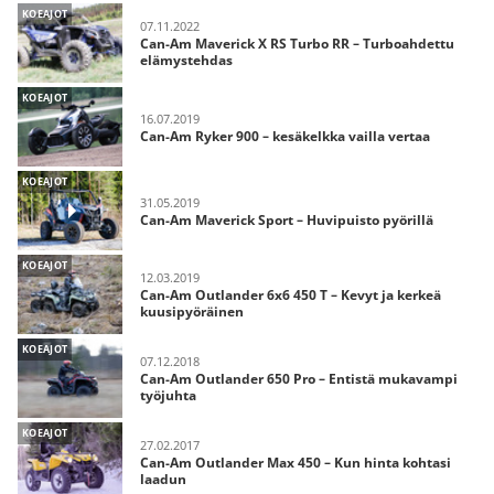
KOEAJOT
07.11.2022
Can-Am Maverick X RS Turbo RR – Turboahdettu
elämystehdas
KOEAJOT
16.07.2019
Can-Am Ryker 900 – kesäkelkka vailla vertaa
KOEAJOT
31.05.2019
Can-Am Maverick Sport – Huvipuisto pyörillä
KOEAJOT
12.03.2019
Can-Am Outlander 6x6 450 T – Kevyt ja kerkeä
kuusipyöräinen
KOEAJOT
07.12.2018
Can-Am Outlander 650 Pro – Entistä mukavampi
työjuhta
KOEAJOT
27.02.2017
Can-Am Outlander Max 450 – Kun hinta kohtasi
laadun