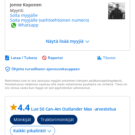
Jonne Koponen
Myynti
Soita myyjälle
Soita myyjälle (vaihtoehtoinen numero)
Whatsapp
Näytä lisää myyjiä
Lataa / Tulosta
Raportoi
Tilastot
Ohjeita turvalliseen ajoneuvokauppaan
Nettimoto.com ei ota vastuuta myyjän antamien tietojen paikkansapitävyydestä.
Ilmoitetuissa tiedoissa saattaa olla myös tahattomia puutteita tai virheitä. Tieto on
siis sitova vasta kun myyjä on sen pyynnöstäsi vahvistanut.
4.4
Lue 50 Can-Am Outlander Max -arvostelua
Mönkijät
Traktorimönkijät