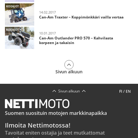
KOEAJOT
14.02.2017
Can-Am Traxter – Koppimönkkäri vailla vertaa
KOEAJOT
10.01.2017
Can-Am Outlander PRO 570 – Kahvilasta
korpeen ja takaisin
Sivun alkuun
Sivun alkuun
FI
/
EN
Suomen suosituin motojen markkinapaikka
Ilmoita Nettimotossa!
Tavoitat eniten ostajia ja teet mutkattomat