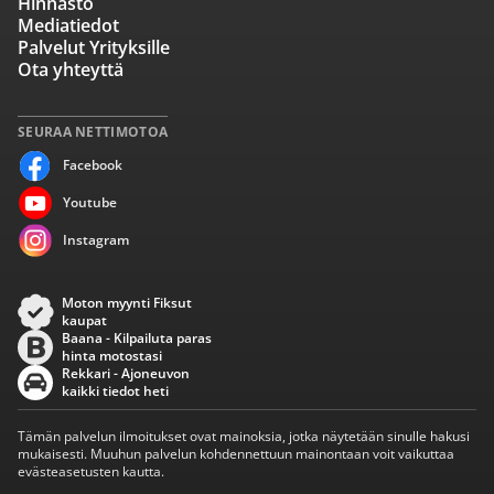
Hinnasto
Mediatiedot
Palvelut Yrityksille
Ota yhteyttä
SEURAA NETTIMOTOA
Facebook
Youtube
Instagram
Moton myynti Fiksut
kaupat
Baana - Kilpailuta paras
hinta motostasi
Rekkari - Ajoneuvon
kaikki tiedot heti
Tämän palvelun ilmoitukset ovat mainoksia, jotka näytetään sinulle hakusi
mukaisesti. Muuhun palvelun kohdennettuun mainontaan voit vaikuttaa
evästeasetusten kautta.