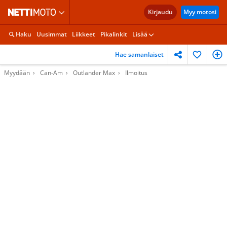
Kirjaudu
Myy motosi
Haku
Uusimmat
Liikkeet
Pikalinkit
Lisää
Hae samanlaiset
Myydään
Can-Am
Outlander Max
Ilmoitus