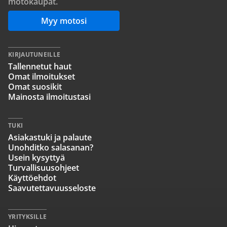
motokaupat.
Myy motosi
KIRJAUTUNEILLE
Tallennetut haut
Omat ilmoitukset
Omat suosikit
Mainosta ilmoitustasi
TUKI
Asiakastuki ja palaute
Unohditko salasanan?
Usein kysyttyä
Turvallisuusohjeet
Käyttöehdot
Saavutettavuusseloste
YRITYKSILLE