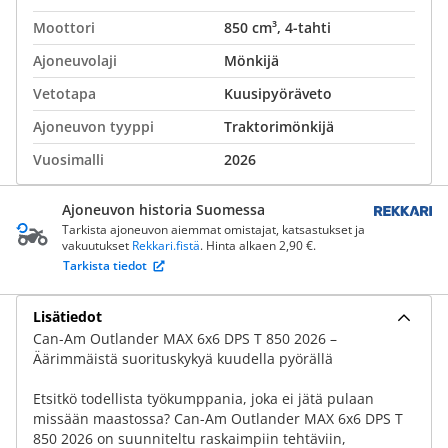
Moottori
850 cm³, 4-tahti
Ajoneuvolaji
Mönkijä
Vetotapa
Kuusipyöräveto
Ajoneuvon tyyppi
Traktorimönkijä
Vuosimalli
2026
Ajoneuvon historia Suomessa
Tarkista ajoneuvon aiemmat omistajat, katsastukset ja
vakuutukset
Rekkari.fistä
. Hinta alkaen 2,90 €.
Tarkista tiedot
Lisätiedot
Can-Am Outlander MAX 6x6 DPS T 850 2026 –
Äärimmäistä suorituskykyä kuudella pyörällä
Etsitkö todellista työkumppania, joka ei jätä pulaan
missään maastossa? Can-Am Outlander MAX 6x6 DPS T
850 2026 on suunniteltu raskaimpiin tehtäviin,