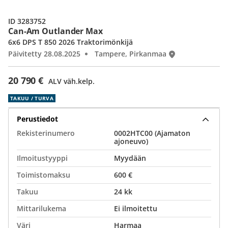
ID 3283752
Can-Am Outlander Max
6x6 DPS T 850 2026 Traktorimönkijä
Päivitetty 28.08.2025
Tampere, Pirkanmaa
20 790 €
ALV väh.kelp.
TAKUU / TURVA
Perustiedot
Rekisterinumero
0002HTC00 (Ajamaton
ajoneuvo)
Ilmoitustyyppi
Myydään
Toimistomaksu
600 €
Takuu
24 kk
Mittarilukema
Ei ilmoitettu
Väri
Harmaa