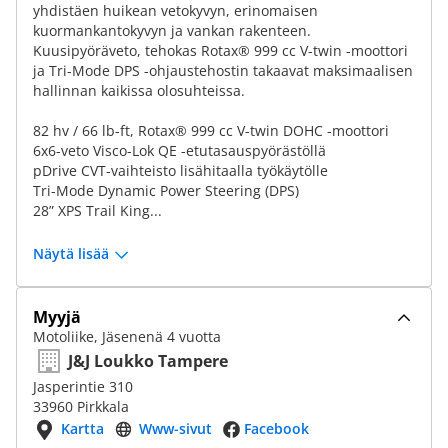
yhdistäen huikean vetokyvyn, erinomaisen
kuormankantokyvyn ja vankan rakenteen.
Kuusipyöräveto, tehokas Rotax® 999 cc V-twin -moottori
ja Tri-Mode DPS -ohjaustehostin takaavat maksimaalisen
hallinnan kaikissa olosuhteissa.
82 hv / 66 lb-ft, Rotax® 999 cc V-twin DOHC -moottori
6x6-veto Visco-Lok QE -etutasauspyörästöllä
pDrive CVT-vaihteisto lisähitaalla työkäytölle
Tri-Mode Dynamic Power Steering (DPS)
28” XPS Trail King...
Näytä lisää
Myyjä
Motoliike, Jäsenenä 4 vuotta
J&J Loukko Tampere
Jasperintie 310
33960 Pirkkala
Kartta
Www-sivut
Facebook