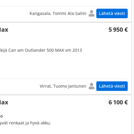
Kangasala, Tommi Ala-Salmi
Lähetä viesti
Max
5 950 €
nkijä Can am Outlander 500 MAX vm 2013
Virrat, Tuomo Jantunen
Lähetä viesti
Max
6 100 €
to
Hyvät renkaat ja hyvä akku.