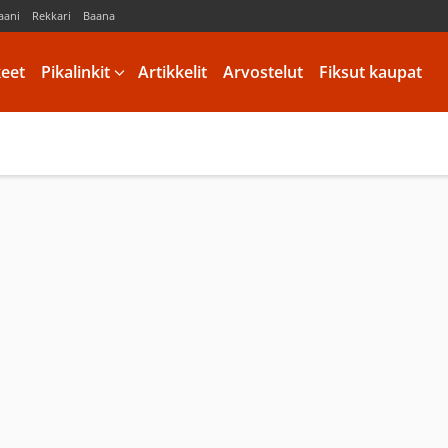
aani
Rekkari
Baana
keet
Pikalinkit
Artikkelit
Arvostelut
Fiksut kaupat