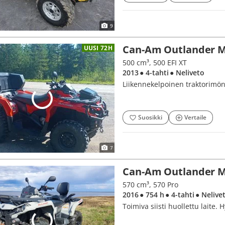
9
Can-Am Outlander 
UUSI 72H
500 cm³, 500 EFI XT
2013
● 4-tahti
● Neliveto
Liikennekelpoinen traktorimö
Suosikki
Vertaile
7
Can-Am Outlander 
570 cm³, 570 Pro
2016
● 754 h
● 4-tahti
● Nelive
Toimiva siisti huollettu laite. 