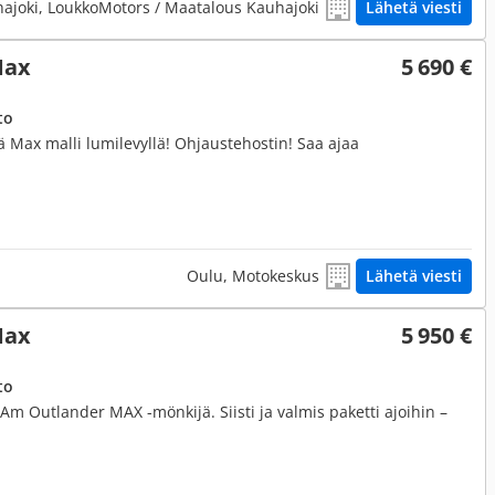
ajoki, LoukkoMotors / Maatalous Kauhajoki
Lähetä viesti
Max
5 690 €
to
kä Max malli lumilevyllä! Ohjaustehostin! Saa ajaa
Oulu, Motokeskus
Lähetä viesti
Max
5 950 €
to
 Outlander MAX -mönkijä. Siisti ja valmis paketti ajoihin –