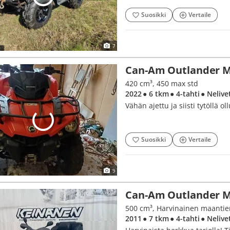
Suosikki
Vertaile
7
Can-Am Outlander 
420 cm³, 450 max std
2022
● 6 tkm
● 4-tahti
● Nelive
Vähän ajettu ja siisti tytöllä o
Suosikki
Vertaile
9
Can-Am Outlander 
500 cm³, Harvinainen maantiem
2011
● 7 tkm
● 4-tahti
● Nelive