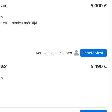
Max
5 000 €
to
astettu toimiva mönkijä
Kerava, Sami Pellinen
Lähetä viesti
Max
5 490 €
to