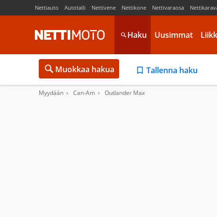
Nettiauto
Autotalli
Nettivene
Nettikone
Nettivaraosa
Nettikarav
Haku
Uusimmat
Liik
Muokkaa hakua
Tallenna haku
Myydään
Can-Am
Outlander Max