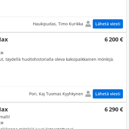
Haukipudas, Timo Kurikka
Lähetä viesti
Max
6 200 €
to
llut, täydellä huoltohistorialla oleva kaksipaikkainen mönkijä.
Pori, Kaj Tuomas Kyyhkynen
Lähetä viesti
Max
6 290 €
alli!
to