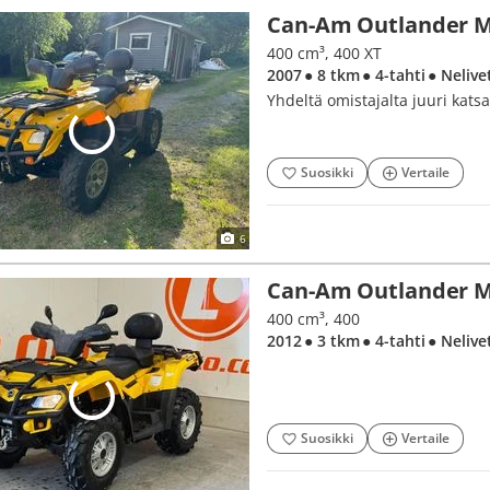
Can-Am Outlander 
400 cm³, 400 XT
2007
● 8 tkm
● 4-tahti
● Nelive
Yhdeltä omistajalta juuri kats
Suosikki
Vertaile
6
Can-Am Outlander 
400 cm³, 400
2012
● 3 tkm
● 4-tahti
● Nelive
Suosikki
Vertaile