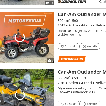
Kauh
12
Can-Am Outlander 
500 cm³, 500
2013
● 9 tkm
● 4-tahti
● Nelive
Rahoitus, kuljetus, vaihto! Pit
traktorikortilla.
Suosikki
Vertaile
8
Can-Am Outlander 
650 cm³, 650 EFI XT
2010
● 8 tkm
● 4-tahti
● Nelive
Myydään monikäyttöinen Can-Am
Can-Am Outlander MAX
Suosikki
Vertaile