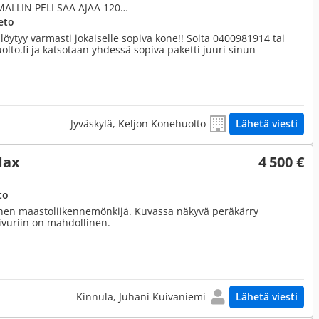
400 cm³, 400 4x4 TIELIIKENNEMALLIN PELI SAA AJAA 120KM/H
eto
öytyy varmasti jokaiselle sopiva kone!! Soita 0400981914 tai
olto.fi ja katsotaan yhdessä sopiva paketti juuri sinun
Jyväskylä, Keljon Konehuolto
Lähetä viesti
Max
4 500 €
to
nen maastoliikennemönkijä. Kuvassa näkyvä peräkärry
ivuriin on mahdollinen.
Kinnula, Juhani Kuivaniemi
Lähetä viesti