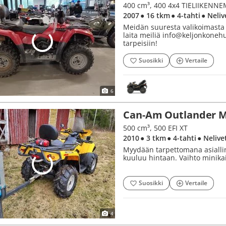
2007
● 16 tkm
● 4-tahti
● Neliv
Meidän suuresta valikoimasta l
laita meiliä info@keljonkonehu
tarpeisiin!
Suosikki
Vertaile
6
Can-Am Outlander 
500 cm³, 500 EFI XT
2010
● 3 tkm
● 4-tahti
● Nelive
Myydään tarpettomana asialli
kuuluu hintaan. Vaihto minika
Suosikki
Vertaile
4