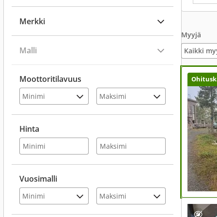
Merkki
Myyjä
Malli
Kaikki my
Moottoritilavuus
Ohitusk
Hinta
Vuosimalli