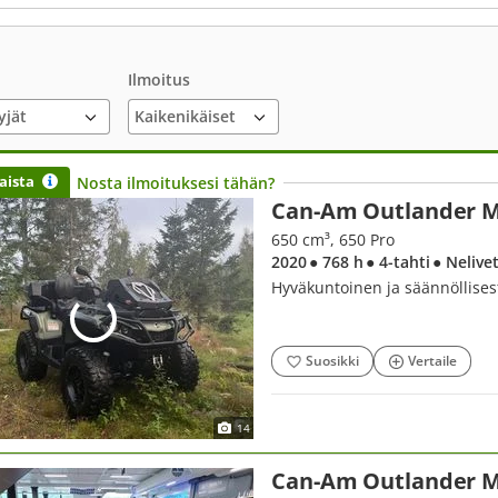
Ilmoitus
yjät
aista
Nosta ilmoituksesi tähän?
Can-Am Outlander 
650 cm³, 650 Pro
2020
● 768 h
● 4-tahti
● Nelive
Hyväkuntoinen ja säännöllisest
Suosikki
Vertaile
14
Can-Am Outlander 