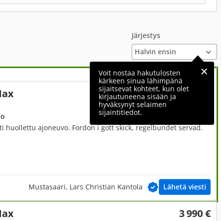
Järjestys
Voit nostaa hakutulosten
kärkeen sinua lähimpänä
sijaitsevat kohteet, kun olet
Max
8 250 €
kirjautuneena sisään ja
hyväksynyt selaimen
sijaintitiedot.
to
i huollettu ajoneuvo. Fordon i gott skick, regelbundet servad.
Mustasaari, Lars Christian Kantola
Lähetä viesti
Max
3 990 €