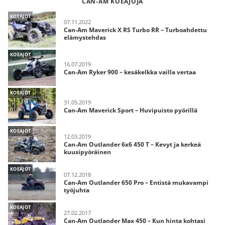
CAN-AM KOEAJOJA
KOEAJOT
07.11.2022
Can-Am Maverick X RS Turbo RR – Turboahdettu
elämystehdas
KOEAJOT
16.07.2019
Can-Am Ryker 900 – kesäkelkka vailla vertaa
KOEAJOT
31.05.2019
Can-Am Maverick Sport – Huvipuisto pyörillä
KOEAJOT
12.03.2019
Can-Am Outlander 6x6 450 T – Kevyt ja kerkeä
kuusipyöräinen
KOEAJOT
07.12.2018
Can-Am Outlander 650 Pro – Entistä mukavampi
työjuhta
KOEAJOT
27.02.2017
Can-Am Outlander Max 450 – Kun hinta kohtasi