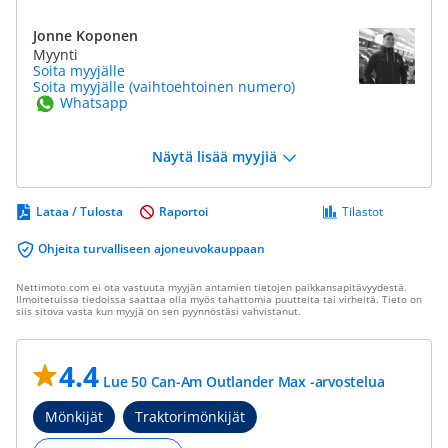
Jonne Koponen
Myynti
Soita myyjälle
Soita myyjälle (vaihtoehtoinen numero)
Whatsapp
Näytä lisää myyjiä
Lataa / Tulosta
Raportoi
Tilastot
Ohjeita turvalliseen ajoneuvokauppaan
Nettimoto.com ei ota vastuuta myyjän antamien tietojen paikkansapitävyydestä.
Ilmoitetuissa tiedoissa saattaa olla myös tahattomia puutteita tai virheitä. Tieto on
siis sitova vasta kun myyjä on sen pyynnöstäsi vahvistanut.
4.4
Lue 50 Can-Am Outlander Max -arvostelua
Mönkijät
Traktorimönkijät