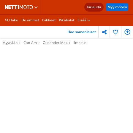
Kirjaudu
Myy motosi
Haku
Uusimmat
Liikkeet
Pikalinkit
Lisää
Hae samanlaiset
Myydään
Can-Am
Outlander Max
Ilmoitus