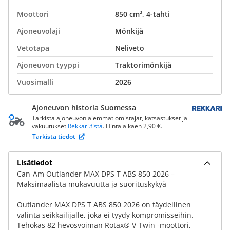
Moottori
850 cm³, 4-tahti
Ajoneuvolaji
Mönkijä
Vetotapa
Neliveto
Ajoneuvon tyyppi
Traktorimönkijä
Vuosimalli
2026
Ajoneuvon historia Suomessa
Tarkista ajoneuvon aiemmat omistajat, katsastukset ja
vakuutukset
Rekkari.fistä
. Hinta alkaen 2,90 €.
Tarkista tiedot
Lisätiedot
Can-Am Outlander MAX DPS T ABS 850 2026 –
Maksimaalista mukavuutta ja suorituskykyä
Outlander MAX DPS T ABS 850 2026 on täydellinen
valinta seikkailijalle, joka ei tyydy kompromisseihin.
Tehokas 82 hevosvoiman Rotax® V-Twin -moottori,