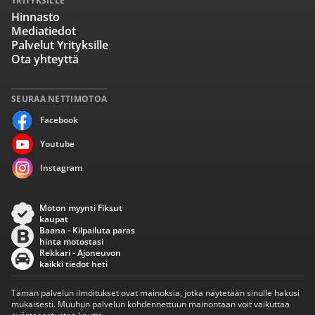
YRITYKSILLE
Hinnasto
Mediatiedot
Palvelut Yrityksille
Ota yhteyttä
SEURAA NETTIMOTOA
Facebook
Youtube
Instagram
Moton myynti Fiksut
kaupat
Baana - Kilpailuta paras
hinta motostasi
Rekkari - Ajoneuvon
kaikki tiedot heti
Tämän palvelun ilmoitukset ovat mainoksia, jotka näytetään sinulle hakusi
mukaisesti. Muuhun palvelun kohdennettuun mainontaan voit vaikuttaa