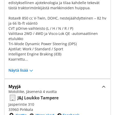
edistyksellinen ajoteknologia ja tilaa kahdelle tekevät
tästä traktorimönkijästä markkinoiden huippua.
Rotax® 850 cc V-Twin, DOHC, nestejäähdytteinen – 82 hv
ja 66 lb-ft vääntö
CVT pDrive-vaihteisto (L / H / N / R / P)
Valittava 2WD / 4WD ja Visco-Lok QE -automaattinen
etulukko
Tri-Mode Dynamic Power Steering (DPS)
Ajotilat: Work / Standard / Sport
Intelligent Engine Braking (iEB)
Kaarrettu...
Näytä lisää
Myyjä
Motoliike, Jäsenenä 4 vuotta
J&J Loukko Tampere
Jasperintie 310
33960 Pirkkala