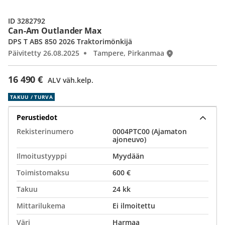
ID 3282792
Can-Am Outlander Max
DPS T ABS 850 2026 Traktorimönkijä
Päivitetty 26.08.2025
Tampere, Pirkanmaa
16 490 €
ALV väh.kelp.
TAKUU / TURVA
Perustiedot
Rekisterinumero
0004PTC00 (Ajamaton
ajoneuvo)
Ilmoitustyyppi
Myydään
Toimistomaksu
600 €
Takuu
24 kk
Mittarilukema
Ei ilmoitettu
Väri
Harmaa