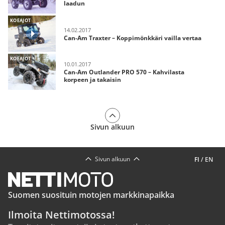
laadun
KOEAJOT
14.02.2017
Can-Am Traxter – Koppimönkkäri vailla vertaa
KOEAJOT
10.01.2017
Can-Am Outlander PRO 570 – Kahvilasta
korpeen ja takaisin
Sivun alkuun
Sivun alkuun
FI
/
EN
Suomen suosituin motojen markkinapaikka
Ilmoita Nettimotossa!