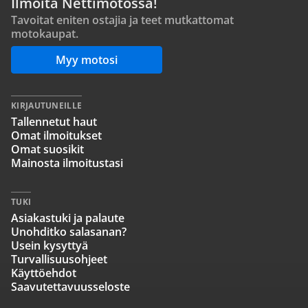
Ilmoita Nettimotossa!
Tavoitat eniten ostajia ja teet mutkattomat
motokaupat.
Myy motosi
KIRJAUTUNEILLE
Tallennetut haut
Omat ilmoitukset
Omat suosikit
Mainosta ilmoitustasi
TUKI
Asiakastuki ja palaute
Unohditko salasanan?
Usein kysyttyä
Turvallisuusohjeet
Käyttöehdot
Saavutettavuusseloste