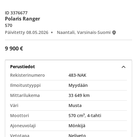
ID 3376677
Polaris Ranger
570
Päivitetty 08.05.2026
Naantali, Varsinais-Suomi
9 900 €
Perustiedot
Rekisterinumero
483-NAK
Ilmoitustyyppi
Myydään
Mittarilukema
33 649 km
Väri
Musta
Moottori
570 cm³, 4-tahti
Ajoneuvolaji
Mönkijä
Vetotapa
Neliveto