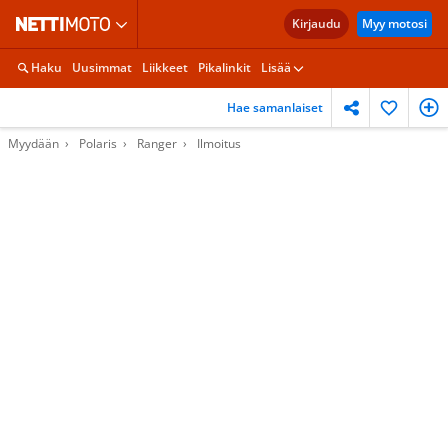
Kirjaudu
Myy motosi
Haku
Uusimmat
Liikkeet
Pikalinkit
Lisää
Hae samanlaiset
Myydään
Polaris
Ranger
Ilmoitus