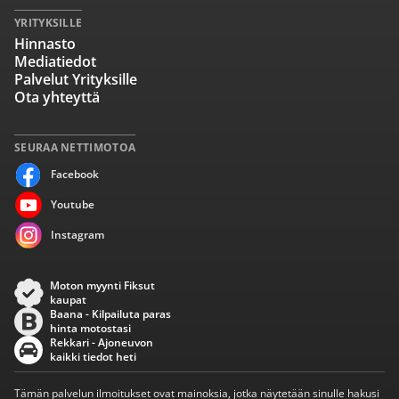
YRITYKSILLE
Hinnasto
Mediatiedot
Palvelut Yrityksille
Ota yhteyttä
SEURAA NETTIMOTOA
Facebook
Youtube
Instagram
Moton myynti Fiksut
kaupat
Baana - Kilpailuta paras
hinta motostasi
Rekkari - Ajoneuvon
kaikki tiedot heti
Tämän palvelun ilmoitukset ovat mainoksia, jotka näytetään sinulle hakusi