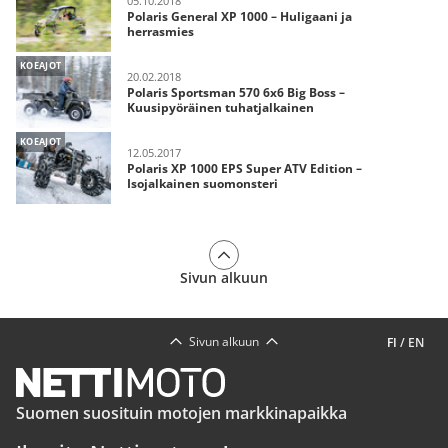
05.10.2018
Polaris General XP 1000 – Huligaani ja
herrasmies
KOEAJOT
20.02.2018
Polaris Sportsman 570 6x6 Big Boss –
Kuusipyöräinen tuhatjalkainen
KOEAJOT
12.05.2017
Polaris XP 1000 EPS Super ATV Edition –
Isojalkainen suomonsteri
Sivun alkuun
Sivun alkuun
FI
/
EN
Suomen suosituin motojen markkinapaikka