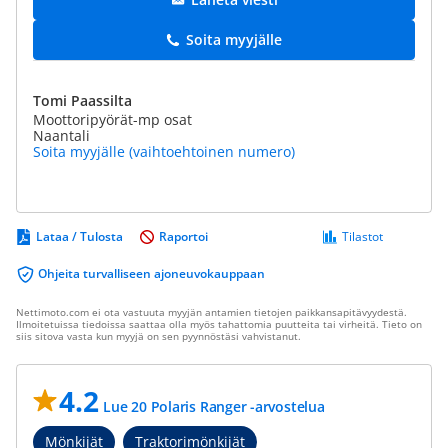
Soita myyjälle
Tomi Paassilta
Moottoripyörät-mp osat
Naantali
Soita myyjälle (vaihtoehtoinen numero)
Lataa / Tulosta
Raportoi
Tilastot
Ohjeita turvalliseen ajoneuvokauppaan
Nettimoto.com ei ota vastuuta myyjän antamien tietojen paikkansapitävyydestä.
Ilmoitetuissa tiedoissa saattaa olla myös tahattomia puutteita tai virheitä. Tieto on
siis sitova vasta kun myyjä on sen pyynnöstäsi vahvistanut.
4.2
Lue 20 Polaris Ranger -arvostelua
Mönkijät
Traktorimönkijät