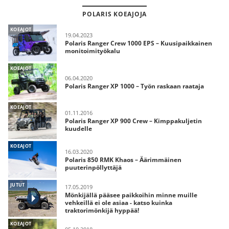
POLARIS KOEAJOJA
KOEAJOT
19.04.2023
Polaris Ranger Crew 1000 EPS – Kuusipaikkainen
monitoimityökalu
KOEAJOT
06.04.2020
Polaris Ranger XP 1000 – Työn raskaan raataja
KOEAJOT
01.11.2016
Polaris Ranger XP 900 Crew – Kimppakuljetin
kuudelle
KOEAJOT
16.03.2020
Polaris 850 RMK Khaos – Äärimmäinen
puuterinpöllyttäjä
JUTUT
17.05.2019
Mönkijällä pääsee paikkoihin minne muille
vehkeillä ei ole asiaa - katso kuinka
traktorimönkijä hyppää!
KOEAJOT