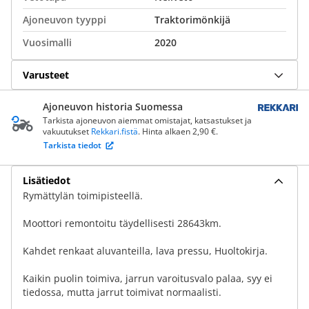
Ajoneuvon tyyppi
Traktorimönkijä
Vuosimalli
2020
Varusteet
Ajoneuvon historia Suomessa
Tarkista ajoneuvon aiemmat omistajat, katsastukset ja
vakuutukset
Rekkari.fistä
. Hinta alkaen 2,90 €.
Tarkista tiedot
Lisätiedot
Rymättylän toimipisteellä.
Moottori remontoitu täydellisesti 28643km.
Kahdet renkaat aluvanteilla, lava pressu, Huoltokirja.
Kaikin puolin toimiva, jarrun varoitusvalo palaa, syy ei
tiedossa, mutta jarrut toimivat normaalisti.