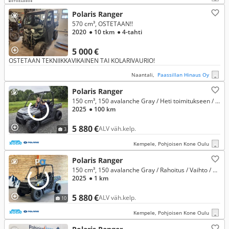
Polaris Ranger
570 cm³, OSTETAAN!!
2020
● 10 tkm
● 4-tahti
5 000 €
OSTETAAN TEKNIIKKAVIKAINEN TAI KOLARIVAURIO!
Naantali,
Paassillan Hinaus Oy
Polaris Ranger
150 cm³, 150 avalanche Gray / Heti toimitukseen / Vaihto ja rahoitus!
2025
● 100 km
5 880 €
ALV väh.kelp.
3
Kempele, Pohjoisen Kone Oulu
Polaris Ranger
150 cm³, 150 avalanche Gray / Rahoitus / Vaihto / Toimitus / Heti varastosta! /
2025
● 1 km
5 880 €
ALV väh.kelp.
10
Kempele, Pohjoisen Kone Oulu