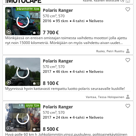
Raahe, Raahen Motocafé Oy
PÄIVITETTY 72H
Polaris Ranger
570 cm³, 570
2016
● 95 tkm
● 4-tahti
● Neliveto
7 700 €
10
Mönkijässä on entisen omistajan toimesta vaihdettu moottori jolla ajettu
nyt noin 15000 kilometriä. Mönkijään on myös vaihdettu aivan uudet
variaattorit. Mukaan uusi variaattorin hihna ym.
Rusko, Petri Ruottu
Polaris Ranger
570 cm³, 570
2017
● 46 tkm
● 4-tahti
● Neliveto
8 100 €
12
Myynnissä hyvin kattavasti rempattu luotto polaris seuraavalle kuskille!
Vantaa, Tessa Holopainen
UUSI 72H
Polaris Ranger
570 cm³, 570
2017
● 24 tkm
● 4-tahti
● Neliveto
8 500 €
10
Hyvä polle 60 km h .lohkolämmitin,vinssi,puskulevy, polttoainekäyttöinen