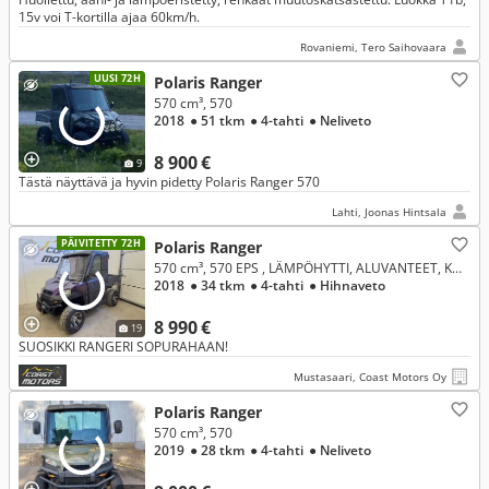
15v voi T-kortilla ajaa 60km/h.
Rovaniemi, Tero Saihovaara
UUSI 72H
Polaris Ranger
570 cm³, 570
2018
● 51 tkm
● 4-tahti
● Neliveto
8 900 €
9
Tästä näyttävä ja hyvin pidetty Polaris Ranger 570
Lahti, Joonas Hintsala
PÄIVITETTY 72H
Polaris Ranger
570 cm³, 570 EPS , LÄMPÖHYTTI, ALUVANTEET, KULJETUS JA RAHOITUS!
2018
● 34 tkm
● 4-tahti
● Hihnaveto
8 990 €
19
SUOSIKKI RANGERI SOPURAHAAN!
Mustasaari, Coast Motors Oy
Polaris Ranger
570 cm³, 570
2019
● 28 tkm
● 4-tahti
● Neliveto