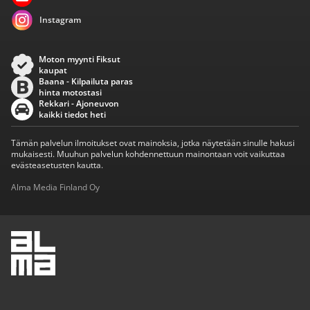
Instagram
Moton myynti Fiksut
kaupat
Baana - Kilpailuta paras
hinta motostasi
Rekkari - Ajoneuvon
kaikki tiedot heti
Tämän palvelun ilmoitukset ovat mainoksia, jotka näytetään sinulle hakusi
mukaisesti. Muuhun palvelun kohdennettuun mainontaan voit vaikuttaa
evästeasetusten kautta.
Alma Media Finland Oy