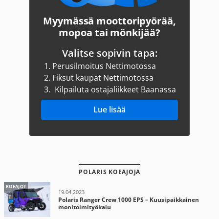
Myymässä moottoripyörää,
mopoa tai mönkijää?
Valitse sopivin tapa:
1.
Perusilmoitus Nettimotossa
2.
Fiksut kaupat Nettimotossa
3.
Kilpailuta ostajaliikkeet Baanassa
Lue lisää
POLARIS KOEAJOJA
KOEAJOT
19.04.2023
Polaris Ranger Crew 1000 EPS – Kuusipaikkainen
monitoimityökalu