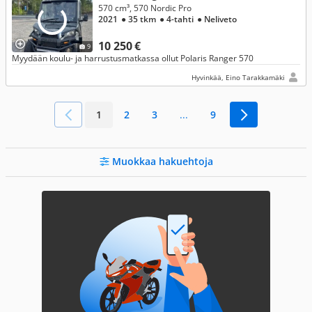
570 cm³, 570 Nordic Pro
2021
● 35 tkm
● 4-tahti
● Neliveto
10 250 €
9
Myydään koulu- ja harrustusmatkassa ollut Polaris Ranger 570
Hyvinkää, Eino Tarakkamäki
1
2
3
...
9
Muokkaa hakuehtoja