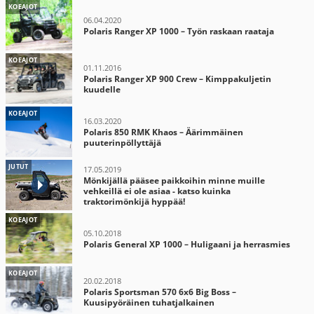
KOEAJOT
06.04.2020
Polaris Ranger XP 1000 – Työn raskaan raataja
KOEAJOT
01.11.2016
Polaris Ranger XP 900 Crew – Kimppakuljetin
kuudelle
KOEAJOT
16.03.2020
Polaris 850 RMK Khaos – Äärimmäinen
puuterinpöllyttäjä
JUTUT
17.05.2019
Mönkijällä pääsee paikkoihin minne muille
vehkeillä ei ole asiaa - katso kuinka
traktorimönkijä hyppää!
KOEAJOT
05.10.2018
Polaris General XP 1000 – Huligaani ja herrasmies
KOEAJOT
20.02.2018
Polaris Sportsman 570 6x6 Big Boss –
Kuusipyöräinen tuhatjalkainen