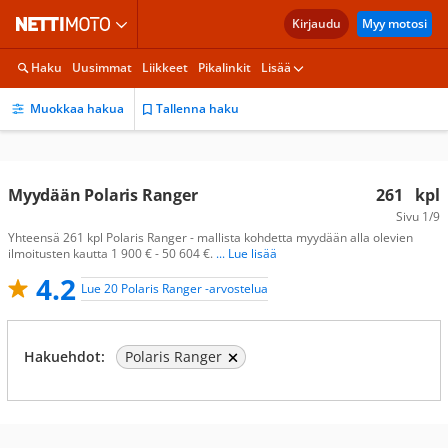
Kirjaudu
Myy motosi
Haku
Uusimmat
Liikkeet
Pikalinkit
Lisää
Muokkaa hakua
Tallenna haku
Myydään Polaris Ranger
261
kpl
Sivu
1/9
Yhteensä 261 kpl Polaris Ranger - mallista kohdetta myydään alla olevien
ilmoitusten kautta 1 900 € - 50 604 €.
... Lue lisää
4.2
Lue 20 Polaris Ranger -arvostelua
Hakuehdot:
Polaris Ranger