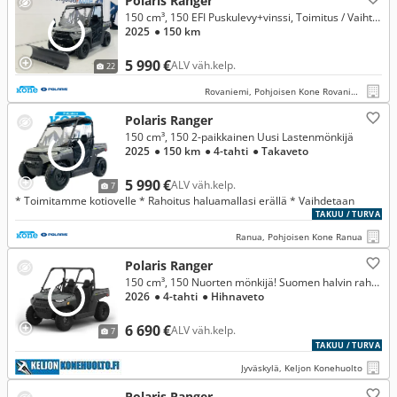
Polaris Ranger
150 cm³, 150 EFI Puskulevy+vinssi, Toimitus / Vaihto / Rahoitus
2025
● 150 km
5 990 €
ALV väh.kelp.
22
Rovaniemi, Pohjoisen Kone Rovaniemi
Polaris Ranger
150 cm³, 150 2-paikkainen Uusi Lastenmönkijä
2025
● 150 km
● 4-tahti
● Takaveto
5 990 €
ALV väh.kelp.
7
* Toimitamme kotiovelle * Rahoitus haluamallasi erällä * Vaihdetaan
TAKUU / TURVA
Ranua, Pohjoisen Kone Ranua
Polaris Ranger
150 cm³, 150 Nuorten mönkijä! Suomen halvin rahoitus!
2026
● 4-tahti
● Hihnaveto
6 690 €
ALV väh.kelp.
7
TAKUU / TURVA
Jyväskylä, Keljon Konehuolto
Polaris Ranger