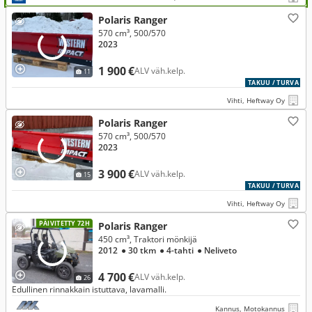
Polaris Ranger
570 cm³, 500/570
2023
1 900 €
ALV väh.kelp.
11
TAKUU / TURVA
Vihti, Heftway Oy
Polaris Ranger
570 cm³, 500/570
2023
3 900 €
ALV väh.kelp.
15
TAKUU / TURVA
Vihti, Heftway Oy
PÄIVITETTY 72H
Polaris Ranger
450 cm³, Traktori mönkijä
2012
● 30 tkm
● 4-tahti
● Neliveto
4 700 €
ALV väh.kelp.
26
Edullinen rinnakkain istuttava, lavamalli.
Kannus, Motokannus