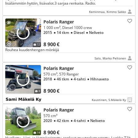
lisälämmitin hyttiin, lisävalot.3 sarjaa renkaita. Radio.
Keminmaa, Kimmo Sakko
Polaris Ranger
1 000 cm³, Diesel 1000 crew
2015
● 14 tkm
● Diesel
● Neliveto
8 900 €
12
Rouhea kuudenhengen mönkijä
Salo, Marko Peltonen
Polaris Ranger
570 cm³, 570 Ranger
2018
● 46 tkm
● 4-tahti
● Hihnaveto
8 900 €
8
Kaustinen, S.Mäkelä Ky
Polaris Ranger
570 cm³
2020
● 42 tkm
● 4-tahti
● Neliveto
8 900 €
14
Huollettu, ääni- ja lämpöeristetty, renkaat muutoskatsastettu. Luokka T1b,