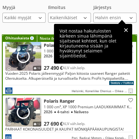
Myyjä
Ilmoitus
Järjestys
Kaikki myyjät
Voit nostaa hakutulosten
kärkeen sinua lähimpänä
Ohituskaista
Nosta ilmoituksesi tähän?
sijaitsevat kohteet, kun olet
Polaris Ranger
kirjautuneena sisään ja
hyväksynyt selaimen
1 000 cm³, XP BLUE SLATE UUSI AJAMATON 2026! POLARIS PROFIT LÄMPÖHYTILLÄ JA POLARIS ORIGINAL OVILLA
sijaintitiedot.
2026
● 4-tahti
● Neliveto
27 490 €
ALV väh.kelp.
16
Vuoden 2025 Polaris jälleenmyyjä! Paljon kiitosta saaneet Ranger paketit
Oleniukselta. Alkuperäisellä ja turvallisella Polaris ProFit hyttipaketilla.
Kotiintoimitettuna,rekisteröitynä ja ajovalmiina.
TAKUU / TURVA
Helsinki, Koneliike Olenius – Oikea Konekauppa
Polaris Ranger
1 000 cm³, XP 1000 Premium LAADUKKAIMMAT KOPPIMÖNKIJÄT MÖNKIJÄPÄÄKAUPUNGISTA!
2026
● 4-tahti
● Neliveto
27 690 €
ALV väh.kelp.
12
PARHAAT KOKONAISUUDET JA KAUPAT MÖNKIJÄPÄÄKAUPUNGISTA!
Pori, Radical Motors – Oikea Konekauppa