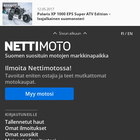
KOEAJOT
12.05.2017
Polaris XP 1000 EPS Super ATV Edition –
Isojalkainen suomonsteri
Sivun alkuun
FI
/
EN
Suomen suosituin motojen markkinapaikka
Ilmoita Nettimotossa!
Tavoitat eniten ostajia ja teet mutkattomat
motokaupat.
Myy motosi
KIRJAUTUNEILLE
Tallennetut haut
Omat ilmoitukset
Omat suosikit