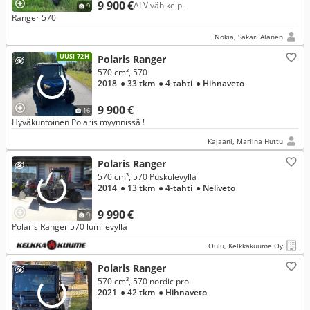
9 900 €
ALV väh.kelp.
9
Ranger 570
Nokia, Sakari Alanen
UUSI 72H
Polaris Ranger
570 cm³, 570
2018
● 33 tkm
● 4-tahti
● Hihnaveto
9 900 €
16
Hyväkuntoinen Polaris myynnissä !
Kajaani, Mariina Huttu
Polaris Ranger
570 cm³, 570 Puskulevyllä
2014
● 13 tkm
● 4-tahti
● Neliveto
9 990 €
9
Polaris Ranger 570 lumilevyllä
Oulu, Kelkkakuume Oy
Polaris Ranger
570 cm³, 570 nordic pro
2021
● 42 tkm
● Hihnaveto