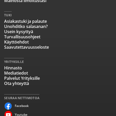
Mainosta ilmoitustasi
TUKI
Asiakastuki ja palaute
Unohditko salasanan?
Usein kysyttyä
Turvallisuusohjeet
Käyttöehdot
Saavutettavuusseloste
YRITYKSILLE
Hinnasto
Mediatiedot
Palvelut Yrityksille
Ota yhteyttä
SEURAA NETTIMOTOA
Facebook
Youtube