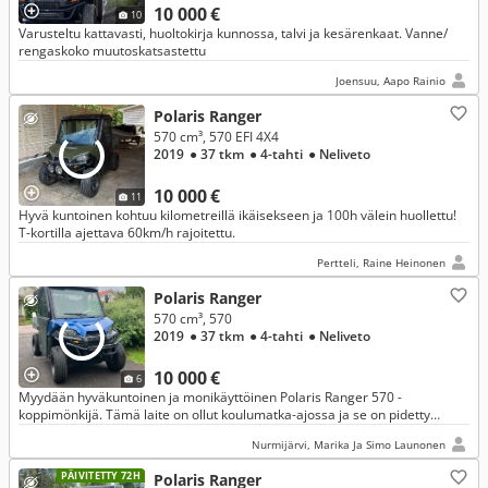
10 000 €
10
Varusteltu kattavasti, huoltokirja kunnossa, talvi ja kesärenkaat. Vanne/
rengaskoko muutoskatsastettu
Joensuu, Aapo Rainio
Polaris Ranger
570 cm³, 570 EFI 4X4
2019
● 37 tkm
● 4-tahti
● Neliveto
10 000 €
11
Hyvä kuntoinen kohtuu kilometreillä ikäisekseen ja 100h välein huollettu!
T-kortilla ajettava 60km/h rajoitettu.
Pertteli, Raine Heinonen
Polaris Ranger
570 cm³, 570
2019
● 37 tkm
● 4-tahti
● Neliveto
10 000 €
6
Myydään hyväkuntoinen ja monikäyttöinen Polaris Ranger 570 -
koppimönkijä. Tämä laite on ollut koulumatka-ajossa ja se on pidetty
erittäin hyvässä kunnossa. Luotettava ProStar 570 -moottori tarjoaa l
Nurmijärvi, Marika Ja Simo Launonen
PÄIVITETTY 72H
Polaris Ranger