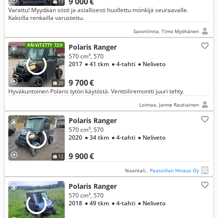
9 000 €
13
Varattu! Myydään siisti ja asiallisesti huollettu mönkijä seuraavalle.
Kaksilla renkailla varustettu.
Savonlinna, Timo Myöhänen
PÄIVITETTY 72H
Polaris Ranger
570 cm³, 570
2017
● 41 tkm
● 4-tahti
● Neliveto
9 700 €
20
Hyväkuntoinen Polaris tytön käytöstä. Venttiiliremontti juuri tehty.
Loimaa, Janne Rautiainen
Polaris Ranger
570 cm³, 570
2020
● 34 tkm
● 4-tahti
● Neliveto
9 900 €
12
Naantali,
Paassillan Hinaus Oy
Polaris Ranger
570 cm³, 570
2018
● 49 tkm
● 4-tahti
● Neliveto