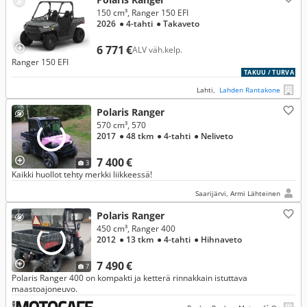
150 cm³, Ranger 150 EFI
2026
● 4-tahti
● Takaveto
6 771 €
ALV väh.kelp.
Ranger 150 EFI
TAKUU / TURVA
Lahti,
Lahden Rantakone
Polaris Ranger
570 cm³, 570
2017
● 48 tkm
● 4-tahti
● Neliveto
7 400 €
3
Kaikki huollot tehty merkki liikkeessä!
Saarijärvi, Armi Lähteinen
Polaris Ranger
450 cm³, Ranger 400
2012
● 13 tkm
● 4-tahti
● Hihnaveto
7 490 €
7
Polaris Ranger 400 on kompakti ja ketterä rinnakkain istuttava
maastoajoneuvo.