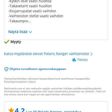
-Kytkin osat vaatii huoltoa
-Takavetarit vaatii huollon
-Etujarrupalat vaatii vaihdon
-Vaihteiston stefat vaatii vaihdon
-Takaumpio...
Näytä lisää
Myyty
Katso myytävävä olevat Polaris Ranger vaihtomotot
Tilastot
Ohjeita turvalliseen ajoneuvokauppaan
Yksityishenkilöiden välisessä kaupankäynnissä sovelletaan kauppalakia
Kuluttajansuojalain sijaan.
Nettimoto.com ei ota vastuuta myyjän antamien tietojen paikkansapitävyydestä.
Ilmoitetuissa tiedoissa saattaa olla myös tahattomia puutteita tai virheitä. Tieto on
siis sitova vasta kun myyjä on sen pyynnöstäsi vahvistanut.
4.2
Lue 20 Polaris Ranger -arvostelua