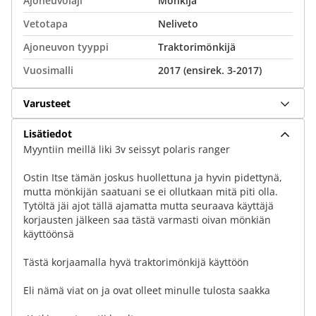
Ajoneuvolaji
Mönkijä
Vetotapa
Neliveto
Ajoneuvon tyyppi
Traktorimönkijä
Vuosimalli
2017 (ensirek. 3-2017)
Varusteet
Lisätiedot
Myyntiin meillä liki 3v seissyt polaris ranger
Ostin Itse tämän joskus huollettuna ja hyvin pidettynä,
mutta mönkijän saatuani se ei ollutkaan mitä piti olla.
Tytöltä jäi ajot tällä ajamatta mutta seuraava käyttäjä
korjausten jälkeen saa tästä varmasti oivan mönkiän
käyttöönsä
Tästä korjaamalla hyvä traktorimönkijä käyttöön
Eli nämä viat on ja ovat olleet minulle tulosta saakka