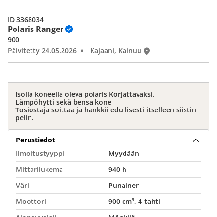
ID 3368034
Polaris Ranger
900
Päivitetty 24.05.2026
Kajaani, Kainuu
Isolla koneella oleva polaris Korjattavaksi.
Lämpöhytti sekä bensa kone
Tosiostaja soittaa ja hankkii edullisesti itselleen siistin
pelin.
Perustiedot
Ilmoitustyyppi
Myydään
Mittarilukema
940 h
Väri
Punainen
Moottori
900 cm³, 4-tahti