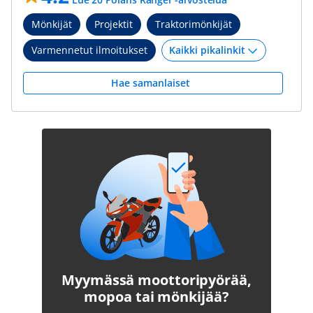
Mönkijät
Projektit
Traktorimönkijät
Varmennetut ilmoitukset
Hae samanlaiset
Myymässä moottoripyörää,
mopoa tai mönkijää?