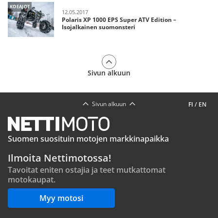
KOEAJOT
12.05.2017
Polaris XP 1000 EPS Super ATV Edition –
Isojalkainen suomonsteri
Sivun alkuun
Sivun alkuun
FI
/
EN
Suomen suosituin motojen markkinapaikka
Ilmoita Nettimotossa!
Tavoitat eniten ostajia ja teet mutkattomat
motokaupat.
Myy motosi