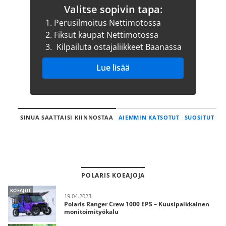
Valitse sopivin tapa:
1.
Perusilmoitus Nettimotossa
2.
Fiksut kaupat Nettimotossa
3.
Kilpailuta ostajaliikkeet Baanassa
Lue lisää
SINUA SAATTAISI KIINNOSTAA
AIEMMIN KATSOTUT
SUOSITUT
POLARIS KOEAJOJA
KOEAJOT
19.04.2023
Polaris Ranger Crew 1000 EPS – Kuusipaikkainen
monitoimityökalu