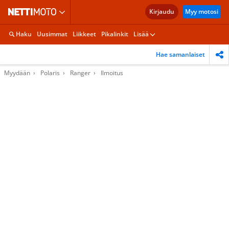
Kirjaudu
Myy motosi
Haku
Uusimmat
Liikkeet
Pikalinkit
Lisää
Hae samanlaiset
Myydään
Polaris
Ranger
Ilmoitus