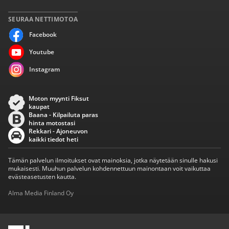
SEURAA NETTIMOTOA
Facebook
Youtube
Instagram
Moton myynti Fiksut
kaupat
Baana - Kilpailuta paras
hinta motostasi
Rekkari - Ajoneuvon
kaikki tiedot heti
Tämän palvelun ilmoitukset ovat mainoksia, jotka näytetään sinulle hakusi
mukaisesti. Muuhun palvelun kohdennettuun mainontaan voit vaikuttaa
evästeasetusten kautta.
Alma Media Finland Oy