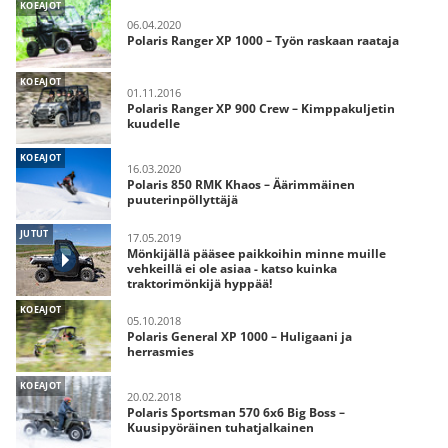
KOEAJOT
06.04.2020
Polaris Ranger XP 1000 – Työn raskaan raataja
KOEAJOT
01.11.2016
Polaris Ranger XP 900 Crew – Kimppakuljetin
kuudelle
KOEAJOT
16.03.2020
Polaris 850 RMK Khaos – Äärimmäinen
puuterinpöllyttäjä
JUTUT
17.05.2019
Mönkijällä pääsee paikkoihin minne muille
vehkeillä ei ole asiaa - katso kuinka
traktorimönkijä hyppää!
KOEAJOT
05.10.2018
Polaris General XP 1000 – Huligaani ja
herrasmies
KOEAJOT
20.02.2018
Polaris Sportsman 570 6x6 Big Boss –
Kuusipyöräinen tuhatjalkainen