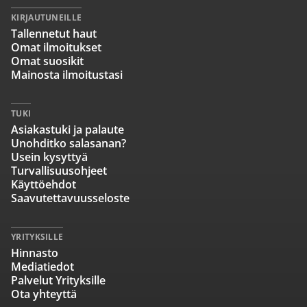
KIRJAUTUNEILLE
Tallennetut haut
Omat ilmoitukset
Omat suosikit
Mainosta ilmoitustasi
TUKI
Asiakastuki ja palaute
Unohditko salasanan?
Usein kysyttyä
Turvallisuusohjeet
Käyttöehdot
Saavutettavuusseloste
YRITYKSILLE
Hinnasto
Mediatiedot
Palvelut Yrityksille
Ota yhteyttä