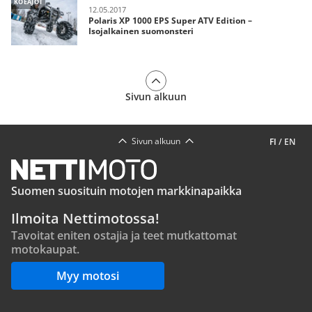
KOEAJOT
12.05.2017
Polaris XP 1000 EPS Super ATV Edition –
Isojalkainen suomonsteri
Sivun alkuun
Sivun alkuun
FI
/
EN
Suomen suosituin motojen markkinapaikka
Ilmoita Nettimotossa!
Tavoitat eniten ostajia ja teet mutkattomat
motokaupat.
Myy motosi