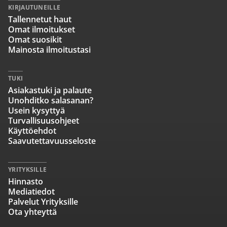
KIRJAUTUNEILLE
Tallennetut haut
Omat ilmoitukset
Omat suosikit
Mainosta ilmoitustasi
TUKI
Asiakastuki ja palaute
Unohditko salasanan?
Usein kysyttyä
Turvallisuusohjeet
Käyttöehdot
Saavutettavuusseloste
YRITYKSILLE
Hinnasto
Mediatiedot
Palvelut Yrityksille
Ota yhteyttä