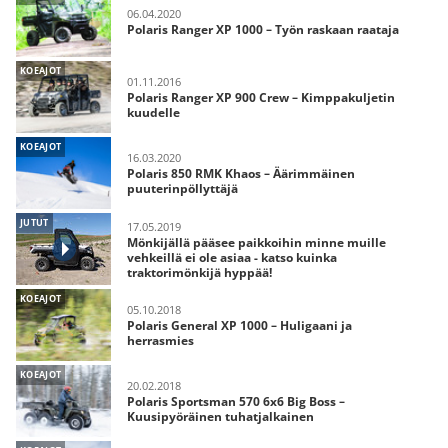
06.04.2020
Polaris Ranger XP 1000 – Työn raskaan raataja
KOEAJOT
01.11.2016
Polaris Ranger XP 900 Crew – Kimppakuljetin
kuudelle
KOEAJOT
16.03.2020
Polaris 850 RMK Khaos – Äärimmäinen
puuterinpöllyttäjä
JUTUT
17.05.2019
Mönkijällä pääsee paikkoihin minne muille
vehkeillä ei ole asiaa - katso kuinka
traktorimönkijä hyppää!
KOEAJOT
05.10.2018
Polaris General XP 1000 – Huligaani ja
herrasmies
KOEAJOT
20.02.2018
Polaris Sportsman 570 6x6 Big Boss –
Kuusipyöräinen tuhatjalkainen