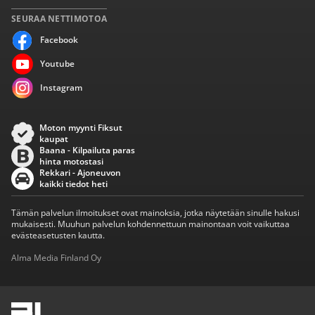
SEURAA NETTIMOTOA
Facebook
Youtube
Instagram
Moton myynti Fiksut
kaupat
Baana - Kilpailuta paras
hinta motostasi
Rekkari - Ajoneuvon
kaikki tiedot heti
Tämän palvelun ilmoitukset ovat mainoksia, jotka näytetään sinulle hakusi
mukaisesti. Muuhun palvelun kohdennettuun mainontaan voit vaikuttaa
evästeasetusten kautta.
Alma Media Finland Oy