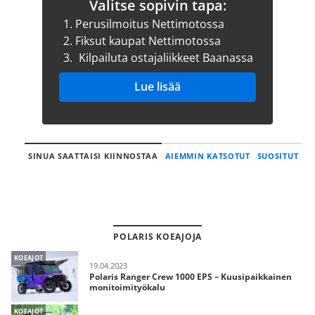
Valitse sopivin tapa:
1.
Perusilmoitus Nettimotossa
2.
Fiksut kaupat Nettimotossa
3.
Kilpailuta ostajaliikkeet Baanassa
Lue lisää
SINUA SAATTAISI KIINNOSTAA
AIEMMIN KATSOTUT
SUOSITUT
POLARIS KOEAJOJA
KOEAJOT
19.04.2023
Polaris Ranger Crew 1000 EPS – Kuusipaikkainen
monitoimityökalu
KOEAJOT