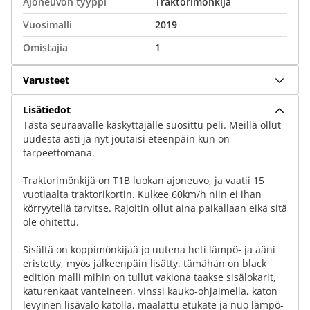
Ajoneuvon tyyppi
Traktorimönkijä
Vuosimalli
2019
Omistajia
1
Varusteet
Lisätiedot
Tästä seuraavalle käskyttäjälle suosittu peli. Meillä ollut
uudesta asti ja nyt joutaisi eteenpäin kun on
tarpeettomana.
Traktorimönkijä on T1B luokan ajoneuvo, ja vaatii 15
vuotiaalta traktorikortin. Kulkee 60km/h niin ei ihan
körryytellä tarvitse. Rajoitin ollut aina paikallaan eikä sitä
ole ohitettu.
Sisältä on koppimönkijää jo uutena heti lämpö- ja ääni
eristetty, myös jälkeenpäin lisätty. tämähän on black
edition malli mihin on tullut vakiona taakse sisälokarit,
katurenkaat vanteineen, vinssi kauko-ohjaimella, katon
levyinen lisävalo katolla, maalattu etukate ja nuo lämpö-