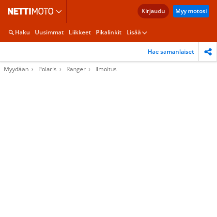
Kirjaudu
Myy motosi
Haku
Uusimmat
Liikkeet
Pikalinkit
Lisää
Hae samanlaiset
Myydään
Polaris
Ranger
Ilmoitus