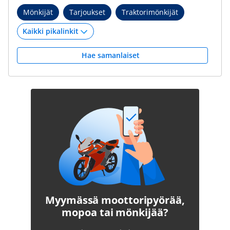
Mönkijät
Tarjoukset
Traktorimönkijät
Hae samanlaiset
Myymässä moottoripyörää,
mopoa tai mönkijää?