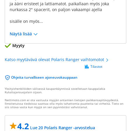
ja ääni eristeet ja lattiamatot. paikallaan myös joka
nurkassa 2" spacerit, on paljon vakaampi ajella
sisälle on myös...
Näytä lisää
Myyty
Katso myytävävä olevat Polaris Ranger vaihtomotot
Tilastot
Ohjeita turvalliseen ajoneuvokauppaan
Yksityishenkilöiden välisessä kaupankäynnissä sovelletaan kauppalakia
Kuluttajansuojalain sijaan.
Nettimoto.com ei ota vastuuta myyjän antamien tietojen paikkansapitävyydestä.
Ilmoitetuissa tiedoissa saattaa olla myös tahattomia puutteita tai virheitä. Tieto on
siis sitova vasta kun myyjä on sen pyynnöstäsi vahvistanut.
4.2
Lue 20 Polaris Ranger -arvostelua