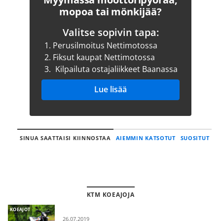
mopoa tai mönkijää?
Valitse sopivin tapa:
1.
Perusilmoitus Nettimotossa
2.
Fiksut kaupat Nettimotossa
3.
Kilpailuta ostajaliikkeet Baanassa
Lue lisää
SINUA SAATTAISI KIINNOSTAA
AIEMMIN KATSOTUT
SUOSITUT
KTM KOEAJOJA
KOEAJOT
26.07.2019