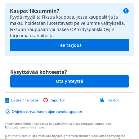
Kaupat fiksummin?
Pyydä myyjältä Fiksua kauppaa, jossa kauppakirja ja
maksu hoidetaan luotettavasti palvelumme välityksellä.
Fiksuun kauppaan voi hakea OP Yrityspankki Oyj:n
tarjoamaa rahoitusta.
Tee tarjous
Kysyttävää kohteesta?
Ota yhteyttä
Lataa / Tulosta
Raportoi
Tilastot
Ohjeita turvalliseen ajoneuvokauppaan
Yksityishenkilöiden välisessä kaupankäynnissä sovelletaan kauppalakia
Kuluttajansuojalain sijaan.
Nettimoto.com ei ota vastuuta myyjän antamien tietojen paikkansapitävyydestä.