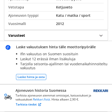
Vetotapa
Ketjuveto
Ajoneuvon tyyppi
Katu / matka / sport
Vuosimalli
2012
Varusteet
Laske vakuutuksen hinta tälle moottoripyörälle
Ifin vakuutus on Suomen suosituin
Laskut 12 erässä ilman lisäkuluja
Tarjolla seisonta-ajallinen tai vuodenaikahinnoiteltu
vakuutus
Laske hinta ja osta
Ajoneuvon historia Suomessa
Tarkista ajoneuvon aiemmat omistajat, katsastukset ja
vakuutukset
Rekkari.fistä
. Hinta alkaen 2,90 €.
Tarkista tiedot