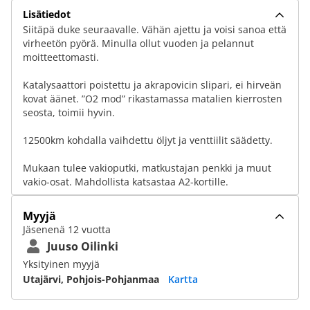
Lisätiedot
Siitäpä duke seuraavalle. Vähän ajettu ja voisi sanoa että
virheetön pyörä. Minulla ollut vuoden ja pelannut
moitteettomasti.
Katalysaattori poistettu ja akrapovicin slipari, ei hirveän
kovat äänet. ”O2 mod” rikastamassa matalien kierrosten
seosta, toimii hyvin.
12500km kohdalla vaihdettu öljyt ja venttiilit säädetty.
Mukaan tulee vakioputki, matkustajan penkki ja muut
vakio-osat. Mahdollista katsastaa A2-kortille.
Myyjä
Jäsenenä 12 vuotta
Juuso Oilinki
Yksityinen myyjä
Utajärvi, Pohjois-Pohjanmaa
Kartta