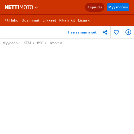
Kirjaudu
Myy motosi
Haku
Uusimmat
Liikkeet
Pikalinkit
Lisää
Hae samanlaiset
Myydään
KTM
690
Ilmoitus