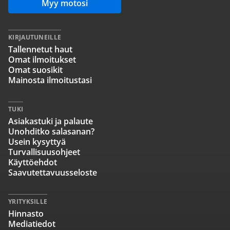
Myy motosi
KIRJAUTUNEILLE
Tallennetut haut
Omat ilmoitukset
Omat suosikit
Mainosta ilmoitustasi
TUKI
Asiakastuki ja palaute
Unohditko salasanan?
Usein kysyttyä
Turvallisuusohjeet
Käyttöehdot
Saavutettavuusseloste
YRITYKSILLE
Hinnasto
Mediatiedot