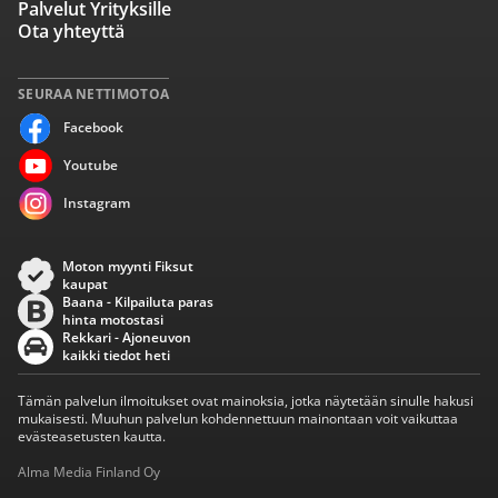
Palvelut Yrityksille
Ota yhteyttä
SEURAA NETTIMOTOA
Facebook
Youtube
Instagram
Moton myynti Fiksut
kaupat
Baana - Kilpailuta paras
hinta motostasi
Rekkari - Ajoneuvon
kaikki tiedot heti
Tämän palvelun ilmoitukset ovat mainoksia, jotka näytetään sinulle hakusi
mukaisesti. Muuhun palvelun kohdennettuun mainontaan voit vaikuttaa
evästeasetusten kautta.
Alma Media Finland Oy