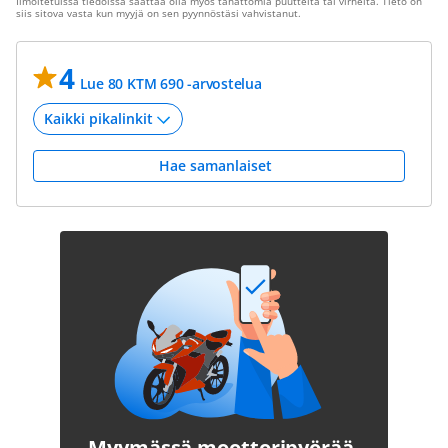
Ilmoitetuissa tiedoissa saattaa olla myös tahattomia puutteita tai virheitä. Tieto on
siis sitova vasta kun myyjä on sen pyynnöstäsi vahvistanut.
4
Lue 80 KTM 690 -arvostelua
Hae samanlaiset
Myymässä moottoripyörää,