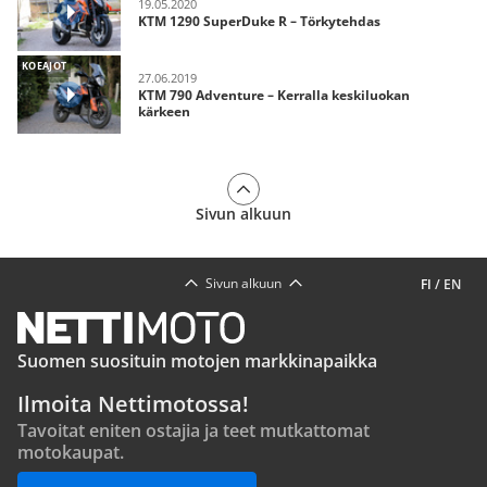
19.05.2020
KTM 1290 SuperDuke R – Törkytehdas
KOEAJOT
27.06.2019
KTM 790 Adventure – Kerralla keskiluokan
kärkeen
Sivun alkuun
Sivun alkuun
FI
/
EN
Suomen suosituin motojen markkinapaikka
Ilmoita Nettimotossa!
Tavoitat eniten ostajia ja teet mutkattomat
motokaupat.