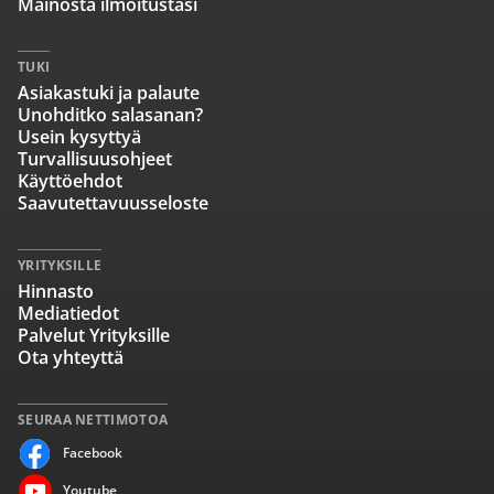
Mainosta ilmoitustasi
TUKI
Asiakastuki ja palaute
Unohditko salasanan?
Usein kysyttyä
Turvallisuusohjeet
Käyttöehdot
Saavutettavuusseloste
YRITYKSILLE
Hinnasto
Mediatiedot
Palvelut Yrityksille
Ota yhteyttä
SEURAA NETTIMOTOA
Facebook
Youtube