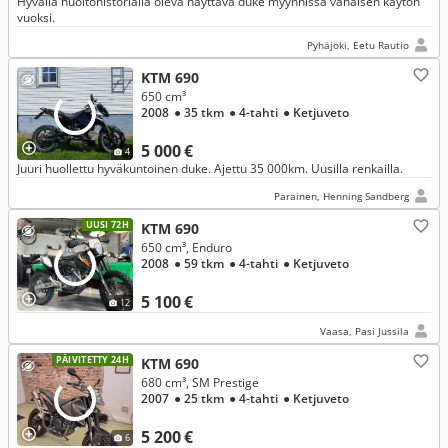
Hyvällä huoltohistorialla oleva näyttävä duke myynnissä vähäisen käytön
vuoksi.
Pyhäjoki, Eetu Rautio
KTM 690
650 cm³
2008
● 35 tkm
● 4-tahti
● Ketjuveto
5 000 €
4
Juuri huollettu hyväkuntoinen duke. Ajettu 35 000km. Uusilla renkailla.
Parainen, Henning Sandberg
UUSI 72H
KTM 690
650 cm³, Enduro
2008
● 59 tkm
● 4-tahti
● Ketjuveto
5 100 €
12
Vaasa, Pasi Jussila
PÄIVITETTY 24H
KTM 690
680 cm³, SM Prestige
2007
● 25 tkm
● 4-tahti
● Ketjuveto
5 200 €
6