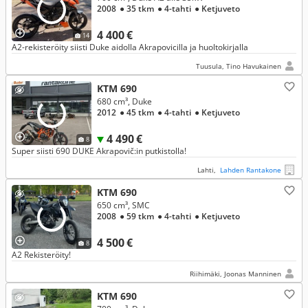
2008
● 35 tkm
● 4-tahti
● Ketjuveto
4 400 €
14
A2-rekisteröity siisti Duke aidolla Akrapovicilla ja huoltokirjalla
Tuusula, Tino Havukainen
KTM 690
680 cm³, Duke
2012
● 45 tkm
● 4-tahti
● Ketjuveto
4 490 €
8
Super siisti 690 DUKE Akrapovič:in putkistolla!
Lahti,
Lahden Rantakone
KTM 690
650 cm³, SMC
2008
● 59 tkm
● 4-tahti
● Ketjuveto
4 500 €
8
A2 Rekisteröity!
Riihimäki, Joonas Manninen
KTM 690