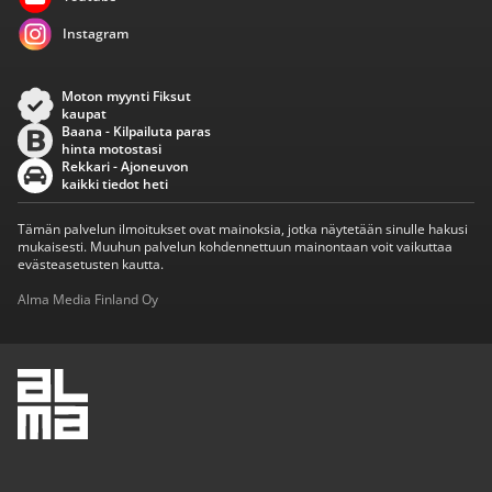
Instagram
Moton myynti Fiksut
kaupat
Baana - Kilpailuta paras
hinta motostasi
Rekkari - Ajoneuvon
kaikki tiedot heti
Tämän palvelun ilmoitukset ovat mainoksia, jotka näytetään sinulle hakusi
mukaisesti. Muuhun palvelun kohdennettuun mainontaan voit vaikuttaa
evästeasetusten kautta.
Alma Media Finland Oy