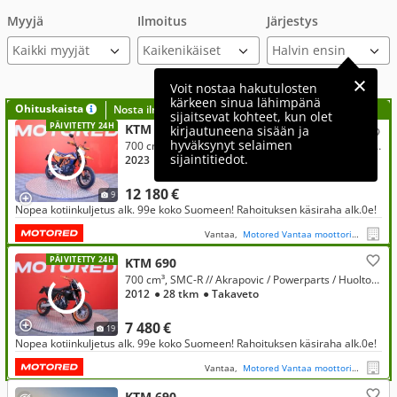
Myyjä
Ilmoitus
Järjestys
Kaikki myyjät
Voit nostaa hakutulosten
kärkeen sinua lähimpänä
Ohituskaista
Nosta ilmoituksesi tähän?
sijaitsevat kohteet, kun olet
PÄIVITETTY 24H
KTM 690
kirjautuneena sisään ja
hyväksynyt selaimen
700 cm³, SMC-R // Remus / Shifter / TC / ABS / Map selector / Suomi-pyörä //
sijaintitiedot.
2023
● 2 tkm
● Takaveto
12 180 €
9
Nopea kotiinkuljetus alk. 99e koko Suomeen! Rahoituksen käsiraha alk.0e!
Vantaa,
Motored Vantaa moottoripyörät
PÄIVITETTY 24H
KTM 690
700 cm³, SMC-R // Akrapovic / Powerparts / Huoltokirja //
2012
● 28 tkm
● Takaveto
7 480 €
19
Nopea kotiinkuljetus alk. 99e koko Suomeen! Rahoituksen käsiraha alk.0e!
Vantaa,
Motored Vantaa moottoripyörät
KTM 690