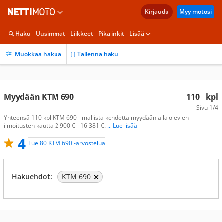
Kirjaudu
Myy motosi
Haku
Uusimmat
Liikkeet
Pikalinkit
Lisää
Muokkaa hakua
Tallenna haku
Myydään KTM 690
110
kpl
Sivu
1/4
Yhteensä 110 kpl KTM 690 - mallista kohdetta myydään alla olevien
ilmoitusten kautta 2 900 € - 16 381 €.
... Lue lisää
4
Lue 80 KTM 690 -arvostelua
Hakuehdot:
KTM 690