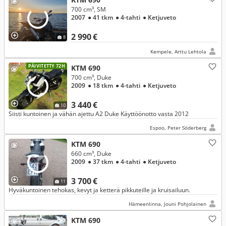
700 cm³, SM
2007
● 41 tkm
● 4-tahti
● Ketjuveto
2 990 €
8
Kempele, Arttu Lehtola
PÄIVITETTY 72H
KTM 690
700 cm³, Duke
2009
● 18 tkm
● 4-tahti
● Ketjuveto
3 440 €
10
Siisti kuntoinen ja vähän ajettu A2 Duke Käyttöönotto vasta 2012
Espoo, Peter Söderberg
KTM 690
660 cm³, Duke
2009
● 37 tkm
● 4-tahti
● Ketjuveto
3 700 €
11
Hyväkuntoinen tehokas, kevyt ja ketterä pikkuteille ja kruisailuun.
Hämeenlinna, Jouni Pohjolainen
KTM 690