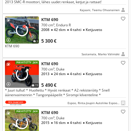
2013 SMC-R moottori, lähes uudet renkaat, ketjut ja rattaat!
Kajaani, Teemu Ohvanainen
KTM 690
700 cm³, Enduro R
2008
● 42 tkm
● 4-tahti
● Ketjuveto
5 300 €
5
KTM 690
Sastamala, Marko Välimäki
PÄIVITETTY 24H
KTM 690
700 cm³, Duke
2013
● 24 tkm
● 4-tahti
● Ketjuveto
5 490 €
19
* Juuri tullut! * Huollettu * Hyvät renkaat * A2 rekisteröity * Snell
äänenvaimennin * Tangonpääpeilit * Sirompi kilventeline *
Espoo, Rinta-Joupin Autoliike Espoo (Nihtisilta)
PÄIVITETTY 24H
KTM 690
700 cm³, Duke
2015
● 16 tkm
● 4-tahti
● Ketjuveto