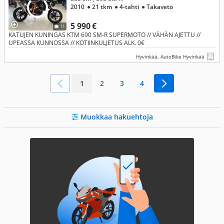
2010
● 21 tkm
● 4-tahti
● Takaveto
5 990 €
11
KATUJEN KUNINGAS KTM 690 SM-R SUPERMOTO // VÄHÄN AJETTU //
UPEASSA KUNNOSSA // KOTIINKULJETUS ALK. 0€
Hyvinkää, AutoBike Hyvinkää
1
2
3
4
Muokkaa hakuehtoja