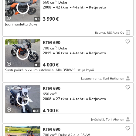
660 cm³, Duke
2008
● 42 tkm
● 4-tahti
● Ketjuveto
3 990 €
6
Juuri huolettu Duke
Rauma, RSS-Auto Oy
KTM 690
700 cm³, Duke
2015
● 36 tkm
● 4-tahti
● Ketjuveto
4 000 €
3
Siisti pyörä pikku muutoksilla, Alle 35KW Siisti ja hyvä
Lappeenranta, Kari Hukkanen
KTM 690
650 cm³
2008
● 27 tkm
● 4-tahti
● Ketjuveto
4 100 €
21
Jyväskylä, Toni Ahonen
KTM 690
700 cm³, Duke A2 alle 35kW