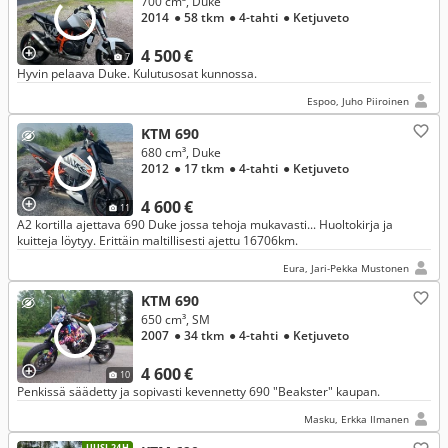
700 cm³, Duke
2014
● 58 tkm
● 4-tahti
● Ketjuveto
4 500 €
7
Hyvin pelaava Duke. Kulutusosat kunnossa.
Espoo, Juho Piiroinen
KTM 690
680 cm³, Duke
2012
● 17 tkm
● 4-tahti
● Ketjuveto
4 600 €
11
A2 kortilla ajettava 690 Duke jossa tehoja mukavasti... Huoltokirja ja
kuitteja löytyy. Erittäin maltillisesti ajettu 16706km.
Eura, Jari-Pekka Mustonen
KTM 690
650 cm³, SM
2007
● 34 tkm
● 4-tahti
● Ketjuveto
4 600 €
10
Penkissä säädetty ja sopivasti kevennetty 690 "Beakster" kaupan.
Masku, Erkka Ilmanen
UUSI 24H