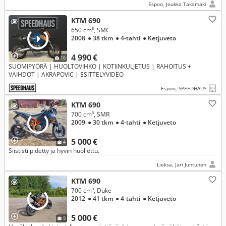
Espoo, Joukka Takamäki
KTM 690
650 cm³, SMC
2008
● 38 tkm
● 4-tahti
● Ketjuveto
4 990 €
16
SUOMIPYÖRÄ | HUOLTOVIHKO | KOTIINKULJETUS | RAHOITUS +
VAIHDOT | AKRAPOVIC | ESITTELYVIDEO
Espoo, SPEEDHAUS
KTM 690
700 cm³, SMR
2009
● 30 tkm
● 4-tahti
● Ketjuveto
5 000 €
4
Siististi pidetty ja hyvin huollettu.
Lieksa, Jari Juntunen
KTM 690
700 cm³, Duke
2012
● 41 tkm
● 4-tahti
● Ketjuveto
5 000 €
9