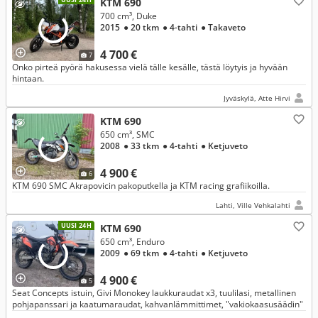
KTM 690
700 cm³, Duke
2015
● 20 tkm
● 4-tahti
● Takaveto
4 700 €
7
Onko pirteä pyörä hakusessa vielä tälle kesälle, tästä löytyis ja hyvään
hintaan.
Jyväskylä, Atte Hirvi
KTM 690
650 cm³, SMC
2008
● 33 tkm
● 4-tahti
● Ketjuveto
4 900 €
6
KTM 690 SMC Akrapovicin pakoputkella ja KTM racing grafiikoilla.
Lahti, Ville Vehkalahti
UUSI 24H
KTM 690
650 cm³, Enduro
2009
● 69 tkm
● 4-tahti
● Ketjuveto
4 900 €
5
Seat Concepts istuin, Givi Monokey laukkuraudat x3, tuulilasi, metallinen
pohjapanssari ja kaatumaraudat, kahvanlämmittimet, "vakiokaasusäädin"