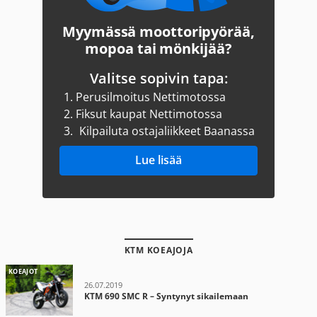
Myymässä moottoripyörää,
mopoa tai mönkijää?
Valitse sopivin tapa:
1.
Perusilmoitus Nettimotossa
2.
Fiksut kaupat Nettimotossa
3.
Kilpailuta ostajaliikkeet Baanassa
Lue lisää
KTM KOEAJOJA
KOEAJOT
26.07.2019
KTM 690 SMC R – Syntynyt sikailemaan