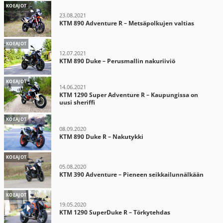
KOEAJOT
23.08.2021
KTM 890 Adventure R – Metsäpolkujen valtias
KOEAJOT
12.07.2021
KTM 890 Duke – Perusmallin nakuriiviö
KOEAJOT
14.06.2021
KTM 1290 Super Adventure R – Kaupungissa on
uusi sheriffi
KOEAJOT
08.09.2020
KTM 890 Duke R – Nakutykki
KOEAJOT
05.08.2020
KTM 390 Adventure – Pieneen seikkailunnälkään
KOEAJOT
19.05.2020
KTM 1290 SuperDuke R – Törkytehdas