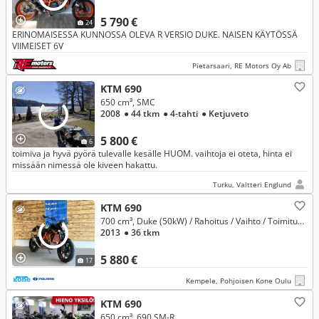
5 790 €
24
ERINOMAISESSA KUNNOSSA OLEVA R VERSIO DUKE. NAISEN KÄYTÖSSÄ
VIIMEISET 6V
Pietarsaari, RE Motors Oy Ab
KTM 690
650 cm³, SMC
2008
● 44 tkm
● 4-tahti
● Ketjuveto
5 800 €
6
toimiva ja hyvä pyörä tulevalle kesälle HUOM. vaihtoja ei oteta, hinta ei
missään nimessä ole kiveen hakattu.
Turku, Valtteri Englund
KTM 690
700 cm³, Duke (50kW) / Rahoitus / Vaihto / Toimitus / A2 kilvissä / Täysitehoinen /
2013
● 36 tkm
5 880 €
17
Kempele, Pohjoisen Kone Oulu
KTM 690
650 cm³, 690 SM-R