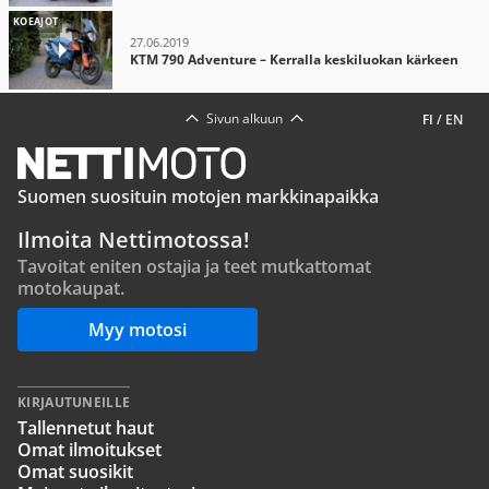
KOEAJOT
27.06.2019
KTM 790 Adventure – Kerralla keskiluokan kärkeen
Sivun alkuun
FI
/
EN
Suomen suosituin motojen markkinapaikka
Ilmoita Nettimotossa!
Tavoitat eniten ostajia ja teet mutkattomat
motokaupat.
Myy motosi
KIRJAUTUNEILLE
Tallennetut haut
Omat ilmoitukset
Omat suosikit