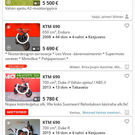
5 500 €
9
Vähän ajettu A2-moottoripyörä
Ypäjä, Jalmari Sillsten
KTM 690
650 cm³, Enduro
2008
● 44 tkm
● 4-tahti
● Ketjuveto
5 690 €
18
* Nostardesignin tarrasarja * Leo Vince -äänenvaimennin * Supermoto
vanteet * Minivilkut * Pohjapanssari *
Mikkeli, Rinta-Joupin Autoliike, Mikkeli
PÄIVITETTY 72H
KTM 690
700 cm³, Duke // Vähän ajettu! / ABS //
2013
● 13 tkm
● Takaveto
5 780 €
9
Nopea kotiinkuljetus alk. 99e koko Suomeen! Rahoituksen käsiraha alk.0e!
Vantaa,
Motored Vantaa moottoripyörät
KTM 690
700 cm³, Duke R
2015
● 16 tkm
● 4-tahti
● Ketjuveto