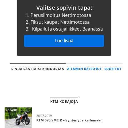
Valitse sopivin tapa:
1.
Perusilmoitus Nettimotossa
2.
Fiksut kaupat Nettimotossa
3.
Kilpailuta ostajaliikkeet Baanassa
Lue lisää
SINUA SAATTAISI KIINNOSTAA
AIEMMIN KATSOTUT
SUOSITUT
KTM KOEAJOJA
KOEAJOT
26.07.2019
KTM 690 SMC R – Syntynyt sikailemaan