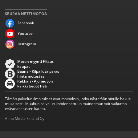
SEURAA NETTIMOTOA
Facebook
Youtube
Instagram
Moton myynti Fiksut
kaupat
Baana - Kilpailuta paras
hinta motostasi
Rekkari - Ajoneuvon
kaikki tiedot heti
Tämän palvelun ilmoitukset ovat mainoksia, jotka näytetään sinulle hakusi
mukaisesti. Muuhun palvelun kohdennettuun mainontaan voit vaikuttaa
evästeasetusten kautta.
Alma Media Finland Oy