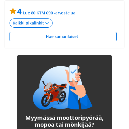
4
Lue 80 KTM 690 -arvostelua
Hae samanlaiset
Myymässä moottoripyörää,
mopoa tai mönkijää?