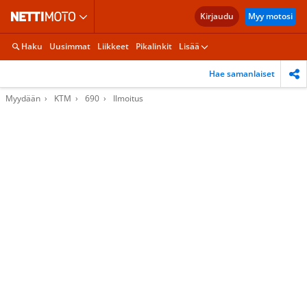
Kirjaudu
Myy motosi
Haku
Uusimmat
Liikkeet
Pikalinkit
Lisää
Hae samanlaiset
Myydään
KTM
690
Ilmoitus