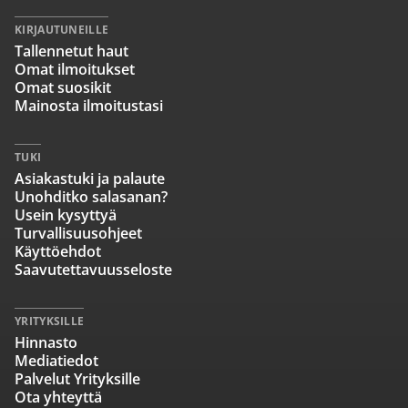
KIRJAUTUNEILLE
Tallennetut haut
Omat ilmoitukset
Omat suosikit
Mainosta ilmoitustasi
TUKI
Asiakastuki ja palaute
Unohditko salasanan?
Usein kysyttyä
Turvallisuusohjeet
Käyttöehdot
Saavutettavuusseloste
YRITYKSILLE
Hinnasto
Mediatiedot
Palvelut Yrityksille
Ota yhteyttä