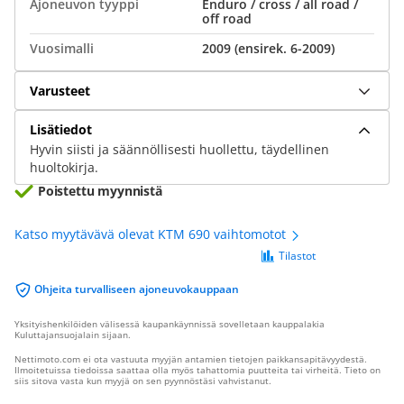
Ajoneuvon tyyppi
Enduro / cross / all road /
off road
Vuosimalli
2009 (ensirek. 6-2009)
Varusteet
Lisätiedot
Hyvin siisti ja säännöllisesti huollettu, täydellinen
huoltokirja.
Poistettu myynnistä
Katso myytävävä olevat KTM 690 vaihtomotot
Tilastot
Ohjeita turvalliseen ajoneuvokauppaan
Yksityishenkilöiden välisessä kaupankäynnissä sovelletaan kauppalakia
Kuluttajansuojalain sijaan.
Nettimoto.com ei ota vastuuta myyjän antamien tietojen paikkansapitävyydestä.
Ilmoitetuissa tiedoissa saattaa olla myös tahattomia puutteita tai virheitä. Tieto on
siis sitova vasta kun myyjä on sen pyynnöstäsi vahvistanut.