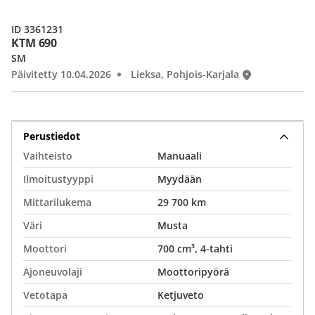
ID 3361231
KTM 690
SM
Päivitetty 10.04.2026
Lieksa, Pohjois-Karjala
Perustiedot
Vaihteisto
Manuaali
Ilmoitustyyppi
Myydään
Mittarilukema
29 700 km
Väri
Musta
Moottori
700 cm³, 4-tahti
Ajoneuvolaji
Moottoripyörä
Vetotapa
Ketjuveto