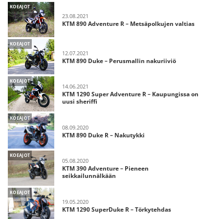
KOEAJOT
23.08.2021
KTM 890 Adventure R – Metsäpolkujen valtias
KOEAJOT
12.07.2021
KTM 890 Duke – Perusmallin nakuriiviö
KOEAJOT
14.06.2021
KTM 1290 Super Adventure R – Kaupungissa on
uusi sheriffi
KOEAJOT
08.09.2020
KTM 890 Duke R – Nakutykki
KOEAJOT
05.08.2020
KTM 390 Adventure – Pieneen
seikkailunnälkään
KOEAJOT
19.05.2020
KTM 1290 SuperDuke R – Törkytehdas