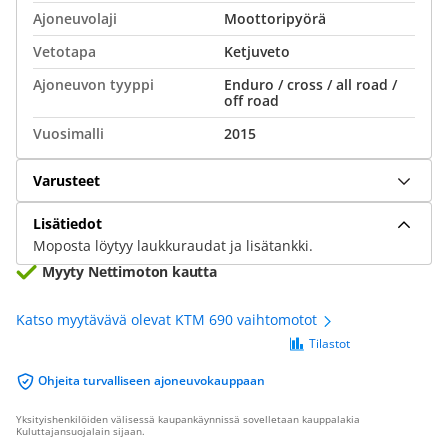
Ajoneuvolaji
Moottoripyörä
Vetotapa
Ketjuveto
Ajoneuvon tyyppi
Enduro / cross / all road /
off road
Vuosimalli
2015
Varusteet
Lisätiedot
Moposta löytyy laukkuraudat ja lisätankki.
Myyty Nettimoton kautta
Katso myytävävä olevat KTM 690 vaihtomotot
Tilastot
Ohjeita turvalliseen ajoneuvokauppaan
Yksityishenkilöiden välisessä kaupankäynnissä sovelletaan kauppalakia
Kuluttajansuojalain sijaan.