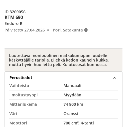
ID 3269056
KTM 690
Enduro R
Päivitetty 27.04.2026
Pori, Satakunta
Luotettava monipuolinen matkakumppani uudelle
käskyttäjälle tarjolla. Ei ehkä kedon kaunein kukka,
mutta hyvin huollettu peli. Kulutusosat kunnossa.
Perustiedot
Vaihteisto
Manuaali
Ilmoitustyyppi
Myydään
Mittarilukema
74 800 km
Väri
Oranssi
Moottori
700 cm³, 4-tahti