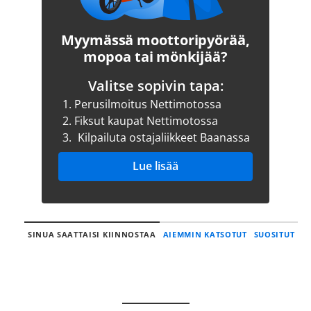
Myymässä moottoripyörää,
mopoa tai mönkijää?
Valitse sopivin tapa:
1.
Perusilmoitus Nettimotossa
2.
Fiksut kaupat Nettimotossa
3.
Kilpailuta ostajaliikkeet Baanassa
Lue lisää
SINUA SAATTAISI KIINNOSTAA
AIEMMIN KATSOTUT
SUOSITUT