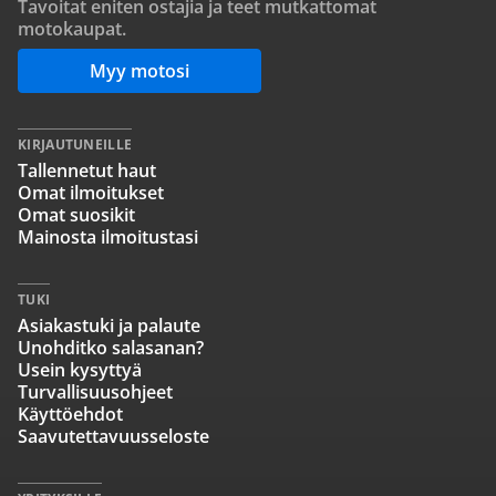
Tavoitat eniten ostajia ja teet mutkattomat
motokaupat.
Myy motosi
KIRJAUTUNEILLE
Tallennetut haut
Omat ilmoitukset
Omat suosikit
Mainosta ilmoitustasi
TUKI
Asiakastuki ja palaute
Unohditko salasanan?
Usein kysyttyä
Turvallisuusohjeet
Käyttöehdot
Saavutettavuusseloste