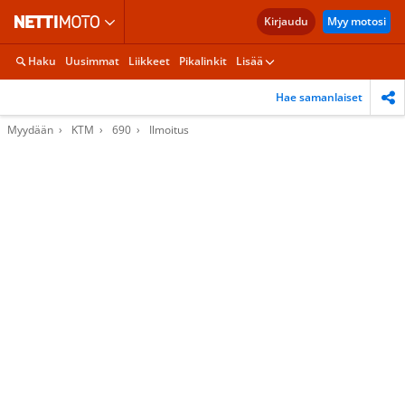
Kirjaudu
Myy motosi
Haku
Uusimmat
Liikkeet
Pikalinkit
Lisää
Hae samanlaiset
Myydään
KTM
690
Ilmoitus