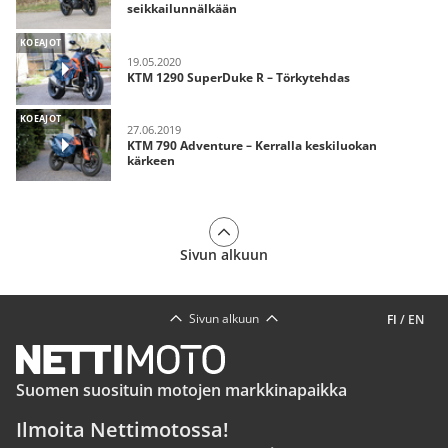
seikkailunnälkään
KOEAJOT
19.05.2020
KTM 1290 SuperDuke R – Törkytehdas
KOEAJOT
27.06.2019
KTM 790 Adventure – Kerralla keskiluokan
kärkeen
Sivun alkuun
Sivun alkuun
FI
/
EN
Suomen suosituin motojen markkinapaikka
Ilmoita Nettimotossa!