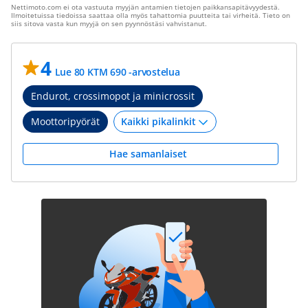
Nettimoto.com ei ota vastuuta myyjän antamien tietojen paikkansapitävyydestä.
Ilmoitetuissa tiedoissa saattaa olla myös tahattomia puutteita tai virheitä. Tieto on
siis sitova vasta kun myyjä on sen pyynnöstäsi vahvistanut.
4
Lue 80 KTM 690 -arvostelua
Endurot, crossimopot ja minicrossit
Moottoripyörät
Hae samanlaiset