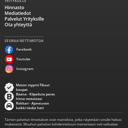
YRITYKSILLE
Hinnasto
Mediatiedot
Palvelut Yrityksille
Ota yhteyttä
SEURAA NETTIMOTOA
Facebook
Youtube
Instagram
Moton myynti Fiksut
kaupat
Baana - Kilpailuta paras
hinta motostasi
Rekkari - Ajoneuvon
kaikki tiedot heti
Tämän palvelun ilmoitukset ovat mainoksia, jotka näytetään sinulle hakusi
mukaisesti. Muuhun palvelun kohdennettuun mainontaan voit vaikuttaa