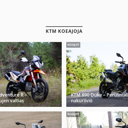
KTM KOEAJOJA
KOEAJOT
12.07.2021
dventure R –
KTM 890 Duke – Perusmall
jen valtias
nakuriiviö
KOEAJOT