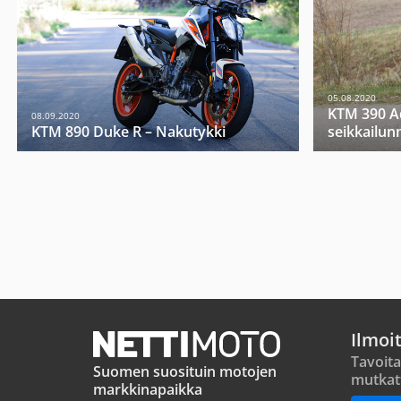
05.08.2020
KTM 390 A
08.09.2020
KTM 890 Duke R – Nakutykki
seikkailun
Ilmoi
Tavoita
Suomen suosituin motojen
mutkat
markkinapaikka