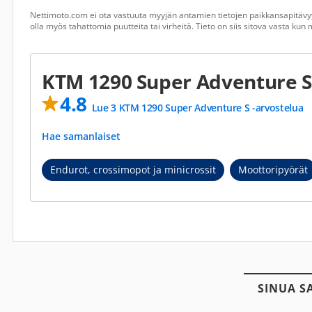
Nettimoto.com ei ota vastuuta myyjän antamien tietojen paikkansapitävyy
olla myös tahattomia puutteita tai virheitä. Tieto on siis sitova vasta ku
KTM 1290 Super Adventure 
4.8
Lue 3 KTM 1290 Super Adventure S -arvostelua
Hae samanlaiset
Endurot, crossimopot ja minicrossit
Moottoripyörät
SINUA S