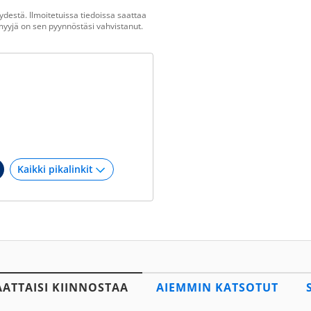
destä. Ilmoitetuissa tiedoissa saattaa
n myyjä on sen pyynnöstäsi vahvistanut.
S
AATTAISI KIINNOSTAA
AIEMMIN KATSOTUT