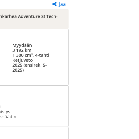
Jaa
enkarhea Adventure S! Tech-
Myydään
3 192 km
1 300 cm³, 4-tahti
Ketjuveto
2025 (ensirek. 5-
2025)
i
istys
ssäädin