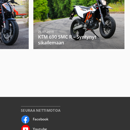
26.07.2019
KTM 690 SMC R – Syntynyt
sikailemaan
SEURAA NETTIMOTOA
Facebook
Youtube