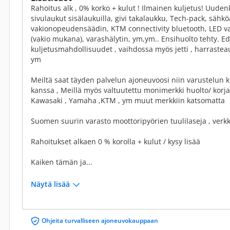
Rahoitus alk , 0% korko + kulut ! Ilmainen kuljetus! Uude
sivulaukut sisälaukuilla, givi takalaukku, Tech-pack, sähkö
vakionopeudensäädin, KTM connectivity bluetooth, LED valo
(vakio mukana), varashälytin, ym,ym.. Ensihuolto tehty. Edu
kuljetusmahdollisuudet , vaihdossa myös jetti , harrastea
ym
Meiltä saat täyden palvelun ajoneuvoosi niin varustelun ku
kanssa , Meillä myös valtuutettu monimerkki huolto/ kor
Kawasaki , Yamaha ,KTM , ym muut merkkiin katsomatta
Suomen suurin varasto moottoripyörien tuulilaseja , verk
Rahoitukset alkaen 0 % korolla + kulut / kysy lisää
Kaiken tämän ja...
Näytä lisää
Ohjeita turvalliseen ajoneuvokauppaan