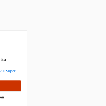
tta
1290 Super
ten