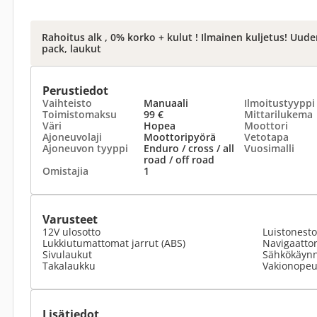
Rahoitus alk , 0% korko + kulut ! Ilmainen kuljetus! Uud
pack, laukut
Perustiedot
Vaihteisto
Manuaali
Ilmoitustyyppi
Toimistomaksu
99 €
Mittarilukema
Väri
Hopea
Moottori
Ajoneuvolaji
Moottoripyörä
Vetotapa
Ajoneuvon tyyppi
Enduro / cross / all
Vuosimalli
road / off road
Omistajia
1
Varusteet
12V ulosotto
Luistonesto
Lukkiutumattomat jarrut (ABS)
Navigaattor
Sivulaukut
Sähkökäynn
Takalaukku
Vakionopeu
Lisätiedot