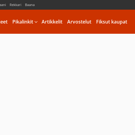
aani
Rekkari
Baana
keet
Pikalinkit
Artikkelit
Arvostelut
Fiksut kaupat