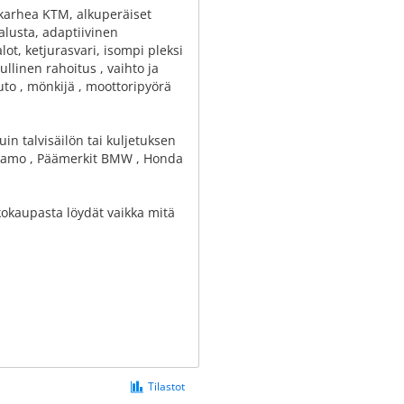
nkarhea KTM, alkuperäiset
alusta, adaptiivinen
t, ketjurasvari, isompi pleksi
llinen rahoitus , vaihto ja
uto , mönkijä , moottoripyörä
in talvisäilön tai kuljetuksen
jaamo , Päämerkit BMW , Honda
kokaupasta löydät vaikka mitä
Tilastot