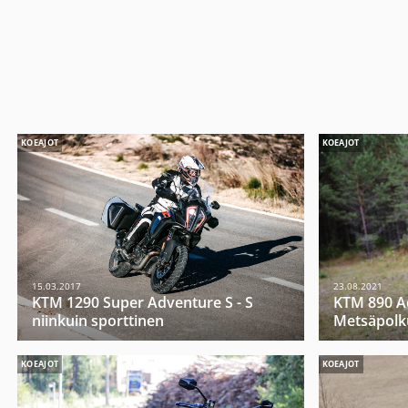
KOEAJOT
KOEAJOT
15.03.2017
23.08.2021
KTM 1290 Super Adventure S - S
KTM 890 A
niinkuin sporttinen
Metsäpolku
KOEAJOT
KOEAJOT