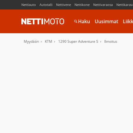
Nettiauto
Autotalli
Nettivene
Nettikone
Nettivaraosa
Nettikarav
Haku
Uusimmat
Liik
Myydään
KTM
1290 Super Adventure S
Ilmoitus