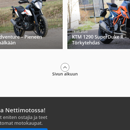
19.05.2020
dventure – Pieneen
KTM 1290 SuperDuke R –
nälkään
Törkytehdas
Sivun alkuun
ta Nettimotossa!
t eniten ostajia ja teet
tomat motokaupat.