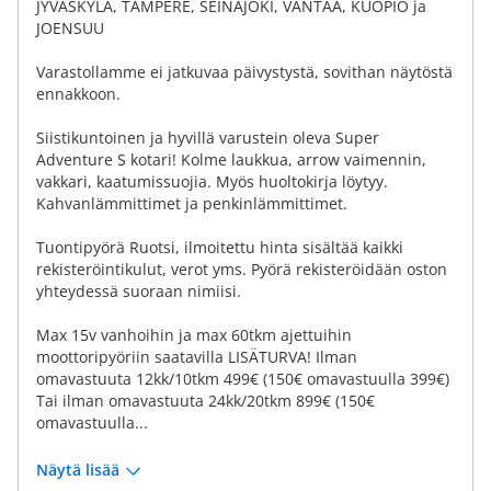
JYVÄSKYLÄ, TAMPERE, SEINÄJOKI, VANTAA, KUOPIO ja
JOENSUU
Varastollamme ei jatkuvaa päivystystä, sovithan näytöstä
ennakkoon.
Siistikuntoinen ja hyvillä varustein oleva Super
Adventure S kotari! Kolme laukkua, arrow vaimennin,
vakkari, kaatumissuojia. Myös huoltokirja löytyy.
Kahvanlämmittimet ja penkinlämmittimet.
Tuontipyörä Ruotsi, ilmoitettu hinta sisältää kaikki
rekisteröintikulut, verot yms. Pyörä rekisteröidään oston
yhteydessä suoraan nimiisi.
Max 15v vanhoihin ja max 60tkm ajettuihin
moottoripyöriin saatavilla LISÄTURVA! Ilman
omavastuuta 12kk/10tkm 499€ (150€ omavastuulla 399€)
Tai ilman omavastuuta 24kk/20tkm 899€ (150€
omavastuulla...
Näytä lisää