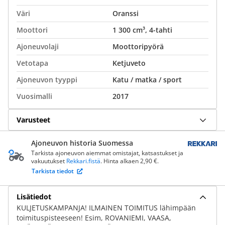
Väri
Oranssi
Moottori
1 300 cm³, 4-tahti
Ajoneuvolaji
Moottoripyörä
Vetotapa
Ketjuveto
Ajoneuvon tyyppi
Katu / matka / sport
Vuosimalli
2017
Varusteet
Ajoneuvon historia Suomessa
Tarkista ajoneuvon aiemmat omistajat, katsastukset ja
vakuutukset
Rekkari.fistä
. Hinta alkaen 2,90 €.
Tarkista tiedot
Lisätiedot
KULJETUSKAMPANJA! ILMAINEN TOIMITUS lähimpään
toimituspisteeseen! Esim, ROVANIEMI, VAASA,