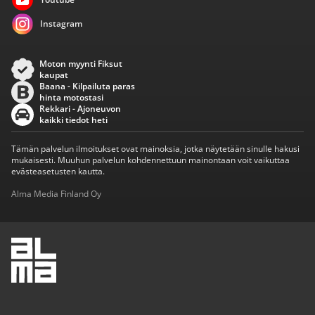
Instagram
Moton myynti Fiksut
kaupat
Baana - Kilpailuta paras
hinta motostasi
Rekkari - Ajoneuvon
kaikki tiedot heti
Tämän palvelun ilmoitukset ovat mainoksia, jotka näytetään sinulle hakusi
mukaisesti. Muuhun palvelun kohdennettuun mainontaan voit vaikuttaa
evästeasetusten kautta.
Alma Media Finland Oy