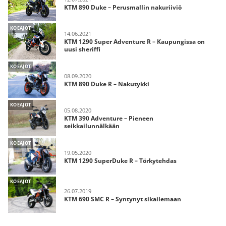
KTM 890 Duke – Perusmallin nakuriiviö
KOEAJOT
14.06.2021
KTM 1290 Super Adventure R – Kaupungissa on
uusi sheriffi
KOEAJOT
08.09.2020
KTM 890 Duke R – Nakutykki
KOEAJOT
05.08.2020
KTM 390 Adventure – Pieneen
seikkailunnälkään
KOEAJOT
19.05.2020
KTM 1290 SuperDuke R – Törkytehdas
KOEAJOT
26.07.2019
KTM 690 SMC R – Syntynyt sikailemaan