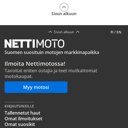
Sivun alkuun
Sivun alkuun
FI
/
EN
Suomen suosituin motojen markkinapaikka
Ilmoita Nettimotossa!
Tavoitat eniten ostajia ja teet mutkattomat
motokaupat.
Myy motosi
KIRJAUTUNEILLE
Tallennetut haut
Omat ilmoitukset
Omat suosikit