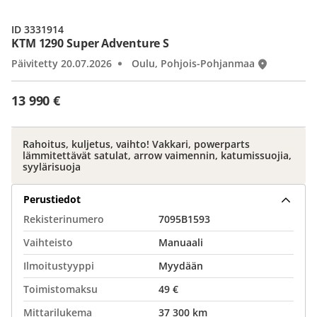
ID 3331914
KTM 1290 Super Adventure S
Päivitetty 20.07.2026
Oulu, Pohjois-Pohjanmaa
13 990 €
Rahoitus, kuljetus, vaihto! Vakkari, powerparts
lämmitettävät satulat, arrow vaimennin, katumissuojia,
syylärisuoja
Perustiedot
Rekisterinumero
7095B1593
Vaihteisto
Manuaali
Ilmoitustyyppi
Myydään
Toimistomaksu
49 €
Mittarilukema
37 300 km