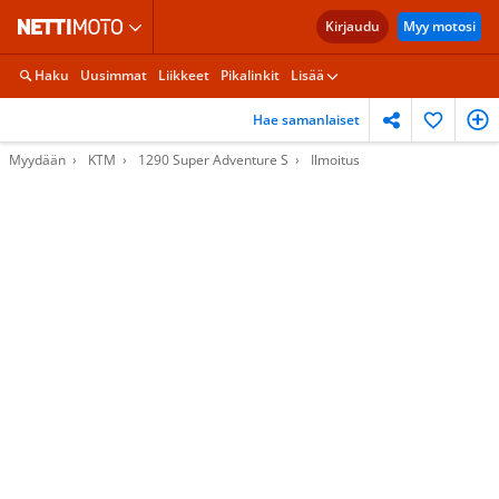
Kirjaudu
Myy motosi
Haku
Uusimmat
Liikkeet
Pikalinkit
Lisää
Hae samanlaiset
Myydään
KTM
1290 Super Adventure S
Ilmoitus