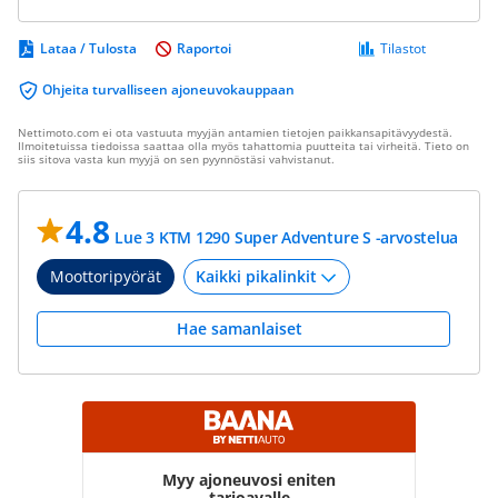
Lataa / Tulosta
Raportoi
Tilastot
Ohjeita turvalliseen ajoneuvokauppaan
Nettimoto.com ei ota vastuuta myyjän antamien tietojen paikkansapitävyydestä.
Ilmoitetuissa tiedoissa saattaa olla myös tahattomia puutteita tai virheitä. Tieto on
siis sitova vasta kun myyjä on sen pyynnöstäsi vahvistanut.
4.8
Lue 3 KTM 1290 Super Adventure S -arvostelua
Moottoripyörät
Hae samanlaiset
Myy ajoneuvosi eniten
tarjoavalle