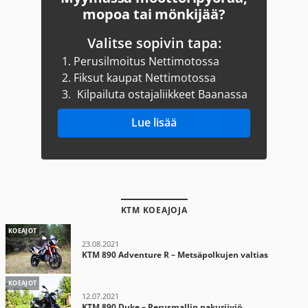
mopoa tai mönkijää?
Valitse sopivin tapa:
1.
Perusilmoitus Nettimotossa
2.
Fiksut kaupat Nettimotossa
3.
Kilpailuta ostajaliikkeet Baanassa
Lue lisää
KTM KOEAJOJA
KOEAJOT
23.08.2021
KTM 890 Adventure R – Metsäpolkujen valtias
KOEAJOT
12.07.2021
KTM 890 Duke – Perusmallin nakuriiviö