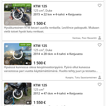
PÄIVITETTY 24H
KTM 125
125 cm³, Duke
2015
● 22 km
● 4-tahti
● Ketjuveto
1 500 €
14
Hyväkuntoinen KTM kevari uusilla renkailla. LeoVince pakoputki. Mukaan
vielä toiset hyvät katu renkaat.
Vantaa, Pasi Ravantti
UUSI 24H
KTM 125
125 cm³, Duke
2014
● 28 tkm
● 4-tahti
● Ketjuveto
1 500 €
18
Hyvässä kunnossa oleva kevytmoottoripyörä. Pyörä ollut kuivassa
varastossa pari vuotta käyttämättömänä. Huolto tehty juuri ja testattu
toiminnot. Ei kaatumisia tai naarmuja.
Kuopio, Tatu Saastamoinen
KTM 125
125 cm³
2012
● 47 tkm
● 4-tahti
● Ketjuveto
1 550 €
4