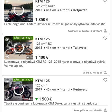
KTM 125
125 cm³, Duke
2013
● 46 tkm
● 4-tahti
● Ketjuveto
1 350 €
2
Ei ole ongelmia. Laitettu kevari seuraavalle. Jos on kysyttävää laita viestiä
Orimattila, Nooa Taljavaara
PÄIVITETTY 72H
KTM 125
125 cm³, RC
2015
● 41 tkm
● 4-tahti
● Takaveto
1 400 €
10
Luotettava ja näyttävä KTM RC 125, 2015 hyvin toimiva ja näyttävä pyörä.
Valmis ajoon.
Mikkeli, Heiko W
PÄIVITETTY 72H
KTM 125
125 cm³
2017
● 40 tkm
● 4-tahti
● Ketjuveto
1 500 €
6
Tästä eksoottinen ja luotettava KTM Duke. Laita viestiä lisätiedoista!
Järvenpää, Amos Mattila