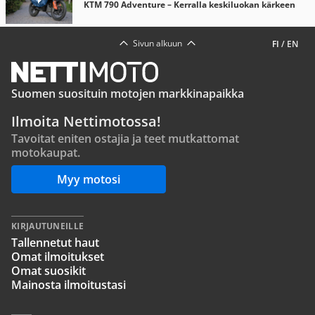
KTM 790 Adventure – Kerralla keskiluokan kärkeen
Sivun alkuun
FI
/
EN
Suomen suosituin motojen markkinapaikka
Ilmoita Nettimotossa!
Tavoitat eniten ostajia ja teet mutkattomat
motokaupat.
Myy motosi
KIRJAUTUNEILLE
Tallennetut haut
Omat ilmoitukset
Omat suosikit
Mainosta ilmoitustasi