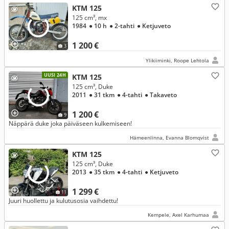
KTM 125
125 cm³, mx
1984
● 10 h
● 2-tahti
● Ketjuveto
1 200 €
3
Ylikiiminki, Roope Lehtola
UUSI 24H
KTM 125
125 cm³, Duke
2011
● 31 tkm
● 4-tahti
● Takaveto
1 200 €
9
Näppärä duke joka päiväseen kulkemiseen!
Hämeenlinna, Evanna Blomqvist
KTM 125
125 cm³, Duke
2013
● 35 tkm
● 4-tahti
● Ketjuveto
1 299 €
11
Juuri huollettu ja kulutusosia vaihdettu!
Kempele, Axel Karhumaa