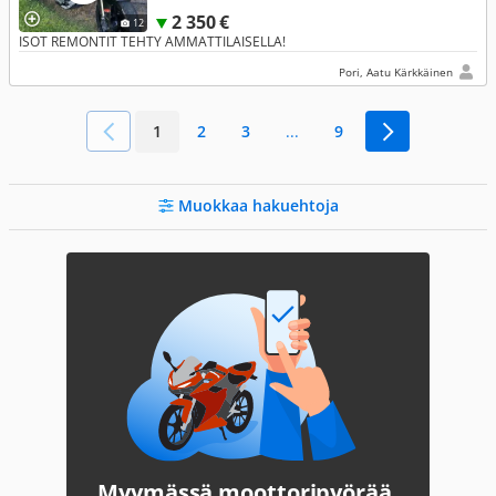
2 350 €
12
ISOT REMONTIT TEHTY AMMATTILAISELLA!
Pori, Aatu Kärkkäinen
1
2
3
...
9
Muokkaa hakuehtoja
Myymässä moottoripyörää,