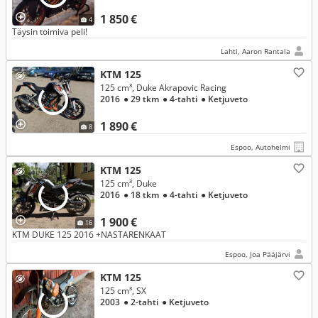
1 850 €
4
Täysin toimiva peli!
Lahti, Aaron Rantala
KTM 125
125 cm³, Duke Akrapovic Racing
2016
● 29 tkm
● 4-tahti
● Ketjuveto
1 890 €
8
Espoo, Autohelmi
KTM 125
125 cm³, Duke
2016
● 18 tkm
● 4-tahti
● Ketjuveto
1 900 €
16
KTM DUKE 125 2016 +NASTARENKAAT
Espoo, Joa Pääjärvi
KTM 125
125 cm³, SX
2003
● 2-tahti
● Ketjuveto