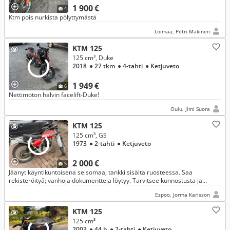
1 900 €
4
Ktm pois nurkista pölyttymästä
Loimaa, Petri Mäkinen
KTM 125
125 cm³, Duke
2018
● 27 tkm
● 4-tahti
● Ketjuveto
1 949 €
6
Nettimoton halvin facelift-Duke!
Oulu, Jimi Suora
KTM 125
125 cm³, GS
1973
● 2-tahti
● Ketjuveto
2 000 €
5
Jäänyt käyntikuntoisena seisomaa; tankki sisältä ruosteessa. Saa
rekisteröityä; vanhoja dokumentteja löytyy. Tarvitsee kunnostusta ja
läpikäyntiä.
Espoo, Jorma Karlsson
KTM 125
125 cm³
2003
● 44 h
● 2-tahti
● Ketjuveto