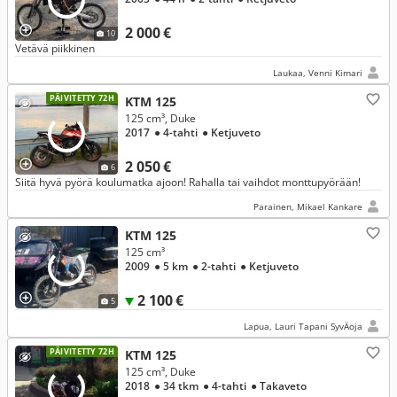
2 000 €
10
Vetävä piikkinen
Laukaa, Venni Kimari
PÄIVITETTY 72H
KTM 125
125 cm³, Duke
2017
● 4-tahti
● Ketjuveto
2 050 €
6
Siitä hyvä pyörä koulumatka ajoon! Rahalla tai vaihdot monttupyörään!
Parainen, Mikael Kankare
KTM 125
125 cm³
2009
● 5 km
● 2-tahti
● Ketjuveto
2 100 €
5
Lapua, Lauri Tapani SyvÄoja
PÄIVITETTY 72H
KTM 125
125 cm³, Duke
2018
● 34 tkm
● 4-tahti
● Takaveto