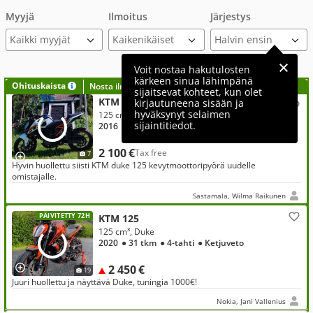
Myyjä
Ilmoitus
Järjestys
Kaikki myyjät
Voit nostaa hakutulosten
kärkeen sinua lähimpänä
Ohituskaista
Nosta ilmoituksesi tähän?
sijaitsevat kohteet, kun olet
KTM 125
kirjautuneena sisään ja
hyväksynyt selaimen
125 cm³, Duke
sijaintitiedot.
2016
● 23 tkm
● 4-tahti
● Takaveto
2 100 €
Tax free
7
Hyvin huollettu siisti KTM duke 125 kevytmoottoripyörä uudelle
omistajalle.
Sastamala, Wilma Raikunen
PÄIVITETTY 72H
KTM 125
125 cm³, Duke
2020
● 31 tkm
● 4-tahti
● Ketjuveto
2 450 €
19
Juuri huollettu ja näyttävä Duke, tuningia 1000€!
Nokia, Jani Vallenius