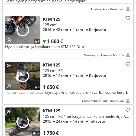
Tästä hyvin pidetty duke seuraavalle omistajalle.
Loviisa, Alex Heikkinen
KTM 125
125 cm³
2016
● 42 tkm
● 4-tahti
● Ketjuveto
1 600 €
9
Hyvin huollettu ja hyväkuntoinen KTM 125 Duke
Nurmijärvi, Hannes Mantila
KTM 125
125 cm³, RC
2016
● 17 tkm
● 4-tahti
● Ketjuveto
1 650 €
6
Tunnollisesti huollossa käytetty erinomaisesti ensikevariksi sopiva kotari.
Hämeenlinna, Riku Rantakari
KTM 125
125 cm³, RC 1 omistajalta, sähkönen huoltokirja,ABS, penkinlämmitin
2015
● 24 tkm
● 4-tahti
● Takaveto
1 750 €
14