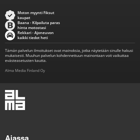
Moton myynti Fiksut
kaupat
Baana - Kilpailuta paras
hinta motostasi
Rekkari - Ajoneuvon
kaikki tiedot heti
Tämän palvelun ilmoitukset ovat mainoksia, jotka näytetään sinulle hakusi
mukaisesti. Muuhun palvelun kohdennettuun mainontaan voit vaikuttaa
evästeasetusten kautta.
Alma Media Finland Oy