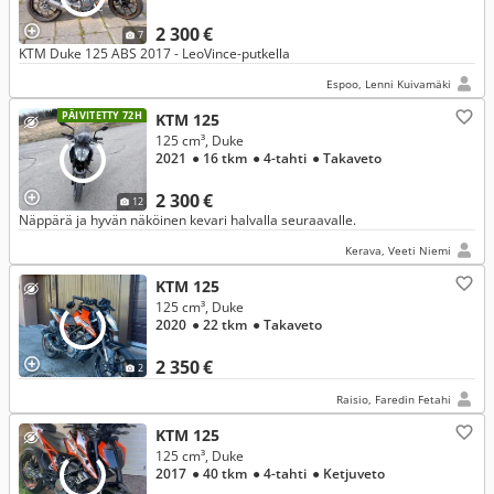
2 300 €
7
KTM Duke 125 ABS 2017 - LeoVince-putkella
Espoo, Lenni Kuivamäki
PÄIVITETTY 72H
KTM 125
125 cm³, Duke
2021
● 16 tkm
● 4-tahti
● Takaveto
2 300 €
12
Näppärä ja hyvän näköinen kevari halvalla seuraavalle.
Kerava, Veeti Niemi
KTM 125
125 cm³, Duke
2020
● 22 tkm
● Takaveto
2 350 €
2
Raisio, Faredin Fetahi
KTM 125
125 cm³, Duke
2017
● 40 tkm
● 4-tahti
● Ketjuveto