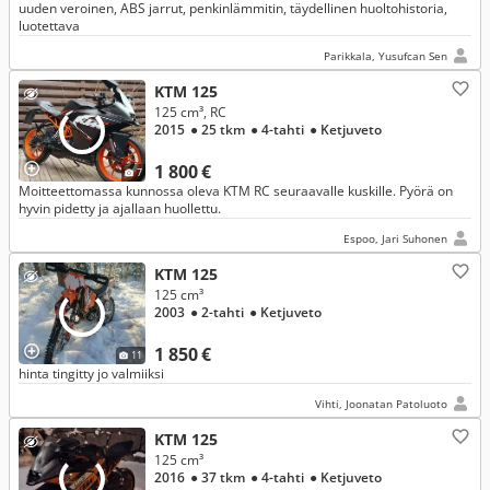
uuden veroinen, ABS jarrut, penkinlämmitin, täydellinen huoltohistoria,
luotettava
Parikkala, Yusufcan Sen
KTM 125
125 cm³, RC
2015
● 25 tkm
● 4-tahti
● Ketjuveto
1 800 €
7
Moitteettomassa kunnossa oleva KTM RC seuraavalle kuskille. Pyörä on
hyvin pidetty ja ajallaan huollettu.
Espoo, Jari Suhonen
KTM 125
125 cm³
2003
● 2-tahti
● Ketjuveto
1 850 €
11
hinta tingitty jo valmiiksi
Vihti, Joonatan Patoluoto
KTM 125
125 cm³
2016
● 37 tkm
● 4-tahti
● Ketjuveto