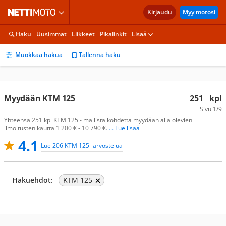
Kirjaudu
Myy motosi
Haku
Uusimmat
Liikkeet
Pikalinkit
Lisää
Muokkaa hakua
Tallenna haku
Myydään KTM 125
251
kpl
Sivu
1/9
Yhteensä 251 kpl KTM 125 - mallista kohdetta myydään alla olevien
ilmoitusten kautta 1 200 € - 10 790 €.
... Lue lisää
4.1
Lue 206 KTM 125 -arvostelua
Hakuehdot:
KTM 125