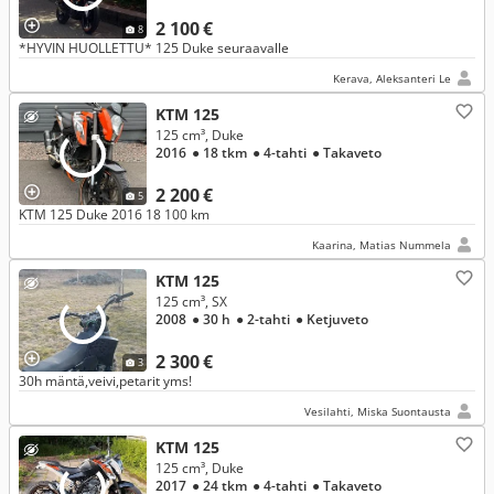
2 100 €
8
*HYVIN HUOLLETTU* 125 Duke seuraavalle
Kerava, Aleksanteri Le
KTM 125
125 cm³, Duke
2016
● 18 tkm
● 4-tahti
● Takaveto
2 200 €
5
KTM 125 Duke 2016 18 100 km
Kaarina, Matias Nummela
KTM 125
125 cm³, SX
2008
● 30 h
● 2-tahti
● Ketjuveto
2 300 €
3
30h mäntä,veivi,petarit yms!
Vesilahti, Miska Suontausta
KTM 125
125 cm³, Duke
2017
● 24 tkm
● 4-tahti
● Takaveto