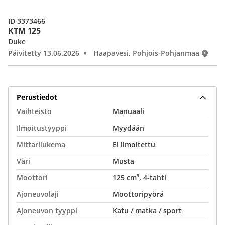
ID 3373466
KTM 125
Duke
Päivitetty 13.06.2026
Haapavesi, Pohjois-Pohjanmaa
Perustiedot
Vaihteisto
Manuaali
Ilmoitustyyppi
Myydään
Mittarilukema
Ei ilmoitettu
Väri
Musta
Moottori
125 cm³, 4-tahti
Ajoneuvolaji
Moottoripyörä
Ajoneuvon tyyppi
Katu / matka / sport