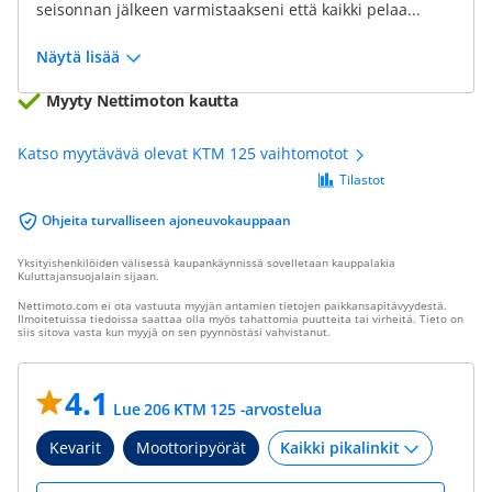
seisonnan jälkeen varmistaakseni että kaikki pelaa...
Näytä lisää
Myyty Nettimoton kautta
Katso myytävävä olevat KTM 125 vaihtomotot
Tilastot
Ohjeita turvalliseen ajoneuvokauppaan
Yksityishenkilöiden välisessä kaupankäynnissä sovelletaan kauppalakia
Kuluttajansuojalain sijaan.
Nettimoto.com ei ota vastuuta myyjän antamien tietojen paikkansapitävyydestä.
Ilmoitetuissa tiedoissa saattaa olla myös tahattomia puutteita tai virheitä. Tieto on
siis sitova vasta kun myyjä on sen pyynnöstäsi vahvistanut.
4.1
Lue 206 KTM 125 -arvostelua
Kevarit
Moottoripyörät