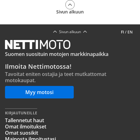
Sivun alkuun
Sivun alkuun
FI
/
EN
Suomen suosituin motojen markkinapaikka
Ilmoita Nettimotossa!
Tavoitat eniten ostajia ja teet mutkattomat
motokaupat.
Myy motosi
KIRJAUTUNEILLE
Tallennetut haut
Omat ilmoitukset
Omat suosikit
Mainosta ilmoitustasi