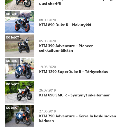
uusi sheriffi
KOEAJOT
08.09.2020
KTM 890 Duke R – Nakutykki
KOEAJOT
05.08.2020
KTM 390 Adventure – Pieneen
seikkailunnälkään
KOEAJOT
19.05.2020
KTM 1290 SuperDuke R – Törkytehdas
KOEAJOT
26.07.2019
KTM 690 SMC R – Syntynyt sikailemaan
KOEAJOT
27.06.2019
KTM 790 Adventure – Kerralla keskiluokan
kärkeen