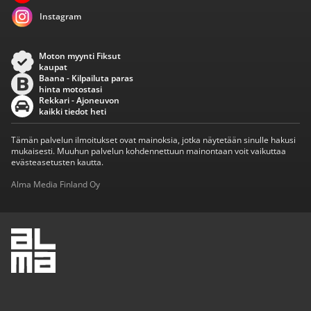
Instagram
Moton myynti Fiksut
kaupat
Baana - Kilpailuta paras
hinta motostasi
Rekkari - Ajoneuvon
kaikki tiedot heti
Tämän palvelun ilmoitukset ovat mainoksia, jotka näytetään sinulle hakusi
mukaisesti. Muuhun palvelun kohdennettuun mainontaan voit vaikuttaa
evästeasetusten kautta.
Alma Media Finland Oy