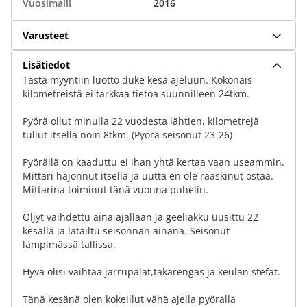
Vuosimalli
2016
Varusteet
Lisätiedot
Tästä myyntiin luotto duke kesä ajeluun. Kokonais
kilometreistä ei tarkkaa tietoa suunnilleen 24tkm.
Pyörä ollut minulla 22 vuodesta lähtien, kilometrejä
tullut itsellä noin 8tkm. (Pyörä seisonut 23-26)
Pyörällä on kaaduttu ei ihan yhtä kertaa vaan useammin.
Mittari hajonnut itsellä ja uutta en ole raaskinut ostaa.
Mittarina toiminut tänä vuonna puhelin.
Öljyt vaihdettu aina ajallaan ja geeliakku uusittu 22
kesällä ja latailtu seisonnan ainana. Seisonut
lämpimässä tallissa.
Hyvä olisi vaihtaa jarrupalat,takarengas ja keulan stefat.
Tänä kesänä olen kokeillut vähä ajella pyörällä