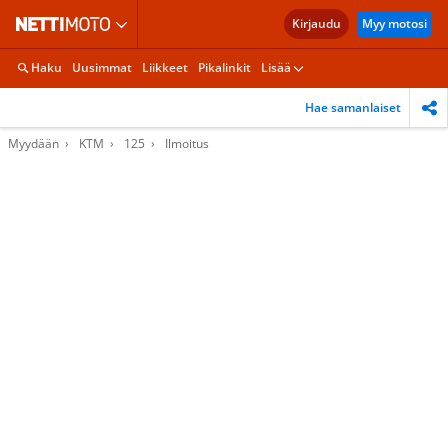
Kirjaudu
Myy motosi
Haku
Uusimmat
Liikkeet
Pikalinkit
Lisää
Hae samanlaiset
Myydään
KTM
125
Ilmoitus