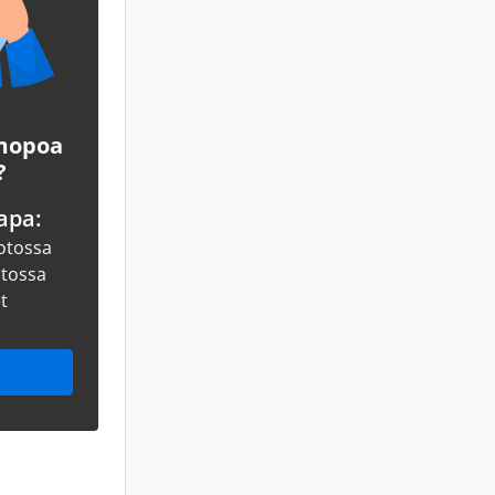
 mopoa
?
apa:
otossa
otossa
et