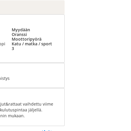
Myydään
Oranssi
Moottoripyörä
ppi
Katu / matka / sport
3
istys
ut&rattaat vaihdettu viime
kulutuspintaa jäljellä.
nnin mukaan.