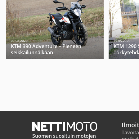
05.08.2020
19.05.2020
KTM 390 Adventure – Pieneen
KTM 1290 
seikkailunnälkään
Törkytehd
Ilmoi
Tavoita
Suomen suosituin motojen
mutkat