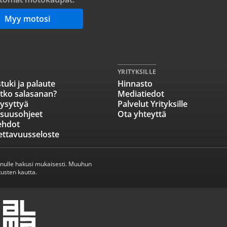
Myy motosi
YRITYKSILLE
tuki ja palaute
Hinnasto
tko salasanan?
Mediatiedot
ysyttyä
Palvelut Yrityksille
isuusohjeet
Ota yhteyttä
ehdot
ettavuusseloste
inulle hakusi mukaisesti. Muuhun
usten kautta.