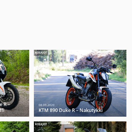
KOEAJOT
e R –
08.09.2020
fi
KTM 890 Duke R – Nakutykki
KOEAJOT