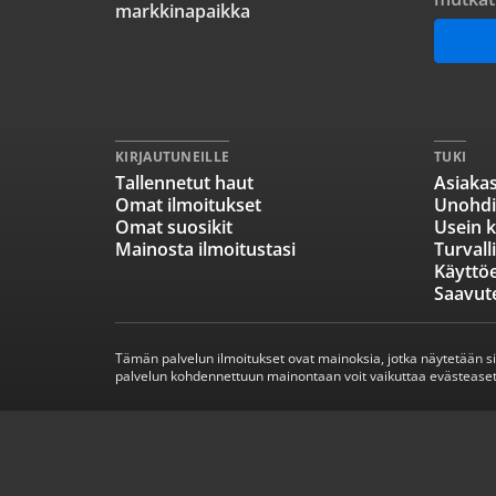
markkinapaikka
KIRJAUTUNEILLE
TUKI
Tallennetut haut
Asiakas
Omat ilmoitukset
Unohdi
Omat suosikit
Usein k
Mainosta ilmoitustasi
Turvall
Käyttö
Saavut
Tämän palvelun ilmoitukset ovat mainoksia, jotka näytetään s
palvelun kohdennettuun mainontaan voit vaikuttaa evästeaset