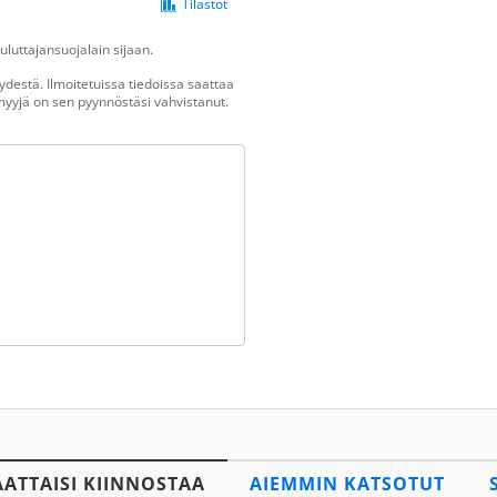
Tilastot
luttajansuojalain sijaan.
destä. Ilmoitetuissa tiedoissa saattaa
n myyjä on sen pyynnöstäsi vahvistanut.
AATTAISI KIINNOSTAA
AIEMMIN KATSOTUT