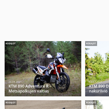
KOEAJOT
KOEAJOT
23.08.2021
12.07.2021
KTM 890 Adventure R –
KTM 890 D
Metsäpolkujen valtias
nakuriiviö
KOEAJOT
KOEAJOT