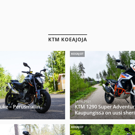
KTM KOEAJOJA
KOEAJOT
14.06.2021
uke – Perusmallin
KTM 1290 Super Adventur
Kaupungissa on uusi sherif
KOEAJOT