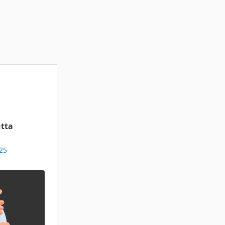
tta
25