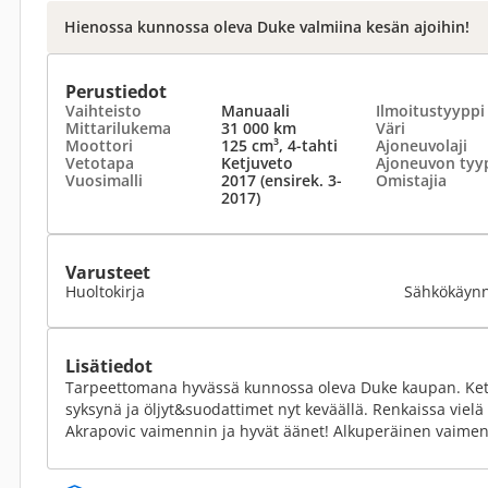
Hienossa kunnossa oleva Duke valmiina kesän ajoihin!
Perustiedot
Vaihteisto
Manuaali
Ilmoitustyyppi
Mittarilukema
31 000 km
Väri
Moottori
125 cm³, 4-tahti
Ajoneuvolaji
Vetotapa
Ketjuveto
Ajoneuvon tyy
Vuosimalli
2017 (ensirek. 3-
Omistajia
2017)
Varusteet
Huoltokirja
Sähkökäynn
Lisätiedot
Tarpeettomana hyvässä kunnossa oleva Duke kaupan. Ketj
syksynä ja öljyt&suodattimet nyt keväällä. Renkaissa vielä 
Akrapovic vaimennin ja hyvät äänet! Alkuperäinen vaime