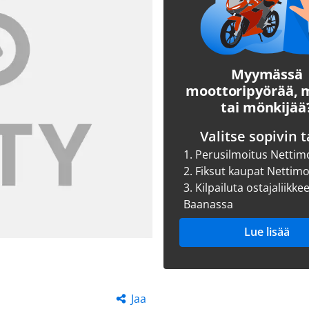
Myymässä
moottoripyörää,
tai mönkijää
Valitse sopivin t
1.
Perusilmoitus Nettim
2.
Fiksut kaupat Nettim
3.
Kilpailuta ostajaliikke
Baanassa
Lue lisää
Jaa