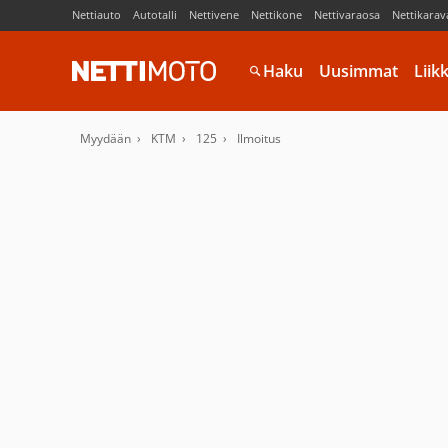
Nettiauto
Autotalli
Nettivene
Nettikone
Nettivaraosa
Nettikarav
Haku
Uusimmat
Liik
Myydään
KTM
125
Ilmoitus