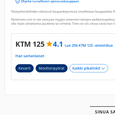
Ohjeita turvalliseen ajoneuvokauppaan
Yksityishenkilöiden välisessä kaupankäynnissä sovelletaan kauppalakia Ku
Nettimoto.com ei ota vastuuta myyjän antamien tietojen paikkansapitävyy
olla myös tahattomia puutteita tai virheitä. Tieto on siis sitova vasta ku
KTM 125
4.1
Lue 206 KTM 125 -arvostelua
Hae samanlaiset
Kevarit
Moottoripyörät
SINUA S