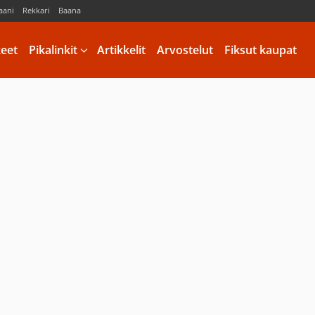
aani
Rekkari
Baana
keet
Pikalinkit
Artikkelit
Arvostelut
Fiksut kaupat