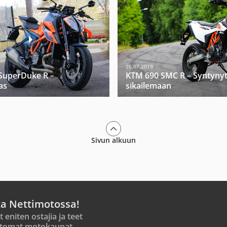
26.07.2019
SuperDuke R –
KTM 690 SMC R – Syntyny
as
sikailemaan
Sivun alkuun
ta Nettimotossa!
t eniten ostajia ja teet
tomat motokaupat.