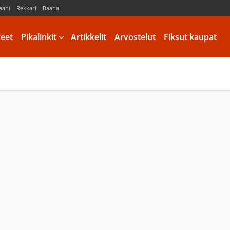
aani
Rekkari
Baana
keet
Pikalinkit
Artikkelit
Arvostelut
Fiksut kaupat