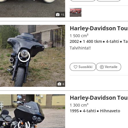
15
Harley-Davidson Tou
1 500 cm³
2002
● 1 400 tkm
● 4-tahti
● T
Talvihinta!!
Suosikki
Vertaile
8
Harley-Davidson Tou
1 300 cm³
1995
● 4-tahti
● Hihnaveto