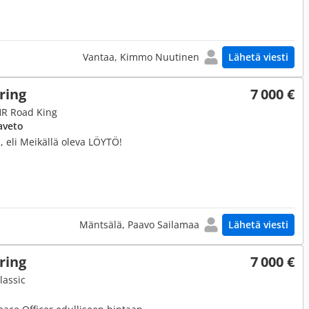
Vantaa, Kimmo Nuutinen
Lähetä viesti
ring
7 000 €
HR Road King
aveto
a, eli Meikällä oleva LÖYTÖ!
Mäntsälä, Paavo Sailamaa
Lähetä viesti
ring
7 000 €
lassic