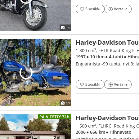
Suosikki
Vertaile
14
Harley-Davidson Tou
1 300 cm³, FHLR Road King FL
1997
● 10 tkm
● 4-tahti
● Hihn
Englannista -99 tuotu, nyt 3:ll
Suosikki
Vertaile
19
Harley-Davidson Tou
PÄIVITETTY 72H
1 500 cm³, FLHRCI Road King C
2006
● 666 km
● Hihnaveto