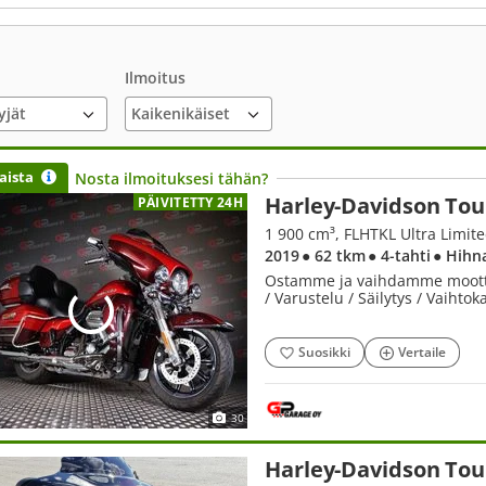
Ilmoitus
yjät
aista
Nosta ilmoituksesi tähän?
Harley-Davidson Tou
PÄIVITETTY 24H
1 900 cm³, FLHTKL Ultra Limit
2019
● 62 tkm
● 4-tahti
● Hihn
Ostamme ja vaihdamme moottori
/ Varustelu / Säilytys / Vaihto
Suosikki
Vertaile
30
Harley-Davidson Tou