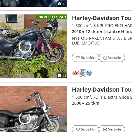
16
Harley-Davidson Tou
PÄIVITETTY 24H
1 600 cm³, 3 KPL PROJEKTI H
2010
● 12 tkm
● 4-tahti
● Hihn
NYT OIS RAKENTAMISTA / BIS
LUE ILMOITUS!
Suosikki
Vertaile
13
Harley-Davidson Tou
1 500 cm³, FLHT Electra Glide
2000
● 25 tkm
Suosikki
Vertaile