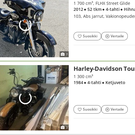
1 700 cm³, FLHX Street Glide
2012
● 52 tkm
● 4-tahti
● Hihn
103, Abs jarrut, Vakionopeude
Suosikki
Vertaile
7
Harley-Davidson Tou
1 300 cm³
1984
● 4-tahti
● Ketjuveto
Suosikki
Vertaile
3