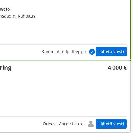
aveto
nsäädin, Rahoitus
Kontiolahti, Ipi Rieppo
Lähetä viesti
ring
4 000 €
Orivesi, Aarne Laurell
Lähetä viesti