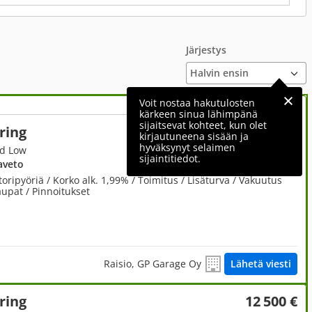
Järjestys
Voit nostaa hakutulosten
kärkeen sinua lähimpänä
sijaitsevat kohteet, kun olet
ring
23 980 €
kirjautuneena sisään ja
hyväksynyt selaimen
ed Low
sijaintitiedot.
aveto
pyöriä / Korko alk. 1,99% / Toimitus / Lisäturva / Vakuutus
kaupat / Pinnoitukset
Raisio, GP Garage Oy
Lähetä viesti
ring
12 500 €