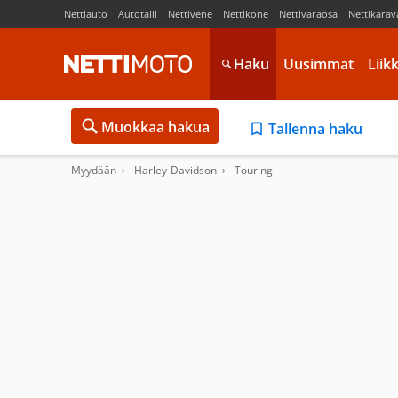
Nettiauto
Autotalli
Nettivene
Nettikone
Nettivaraosa
Nettikarav
Haku
Uusimmat
Liik
Muokkaa hakua
Tallenna haku
Myydään
Harley-Davidson
Touring