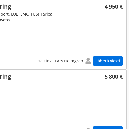
ring
4 950 €
Sport. LUE ILMOITUS! Tarjoa!
aveto
Helsinki, Lars Holmgren
Lähetä viesti
ring
5 800 €