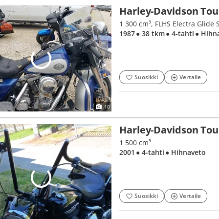
Harley-Davidson Tou
1 300 cm³, FLHS Electra Glide 
1987
● 38 tkm
● 4-tahti
● Hihn
Suosikki
Vertaile
10
Harley-Davidson Tou
1 500 cm³
2001
● 4-tahti
● Hihnaveto
Suosikki
Vertaile