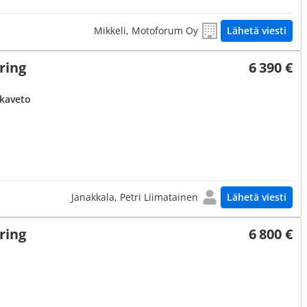
Mikkeli, Motoforum Oy
Lähetä viesti
ring
6 390 €
akaveto
Janakkala, Petri Liimatainen
Lähetä viesti
ring
6 800 €