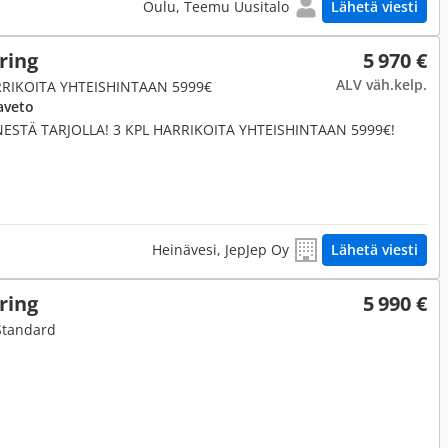
Oulu, Teemu Uusitalo
Lähetä viesti
ring
5 970 €
ALV väh.kelp.
ARRIKOITA YHTEISHINTAAN 5999€
aveto
NESTÄ TARJOLLA! 3 KPL HARRIKOITA YHTEISHINTAAN 5999€!
Heinävesi, JepJep Oy
Lähetä viesti
ring
5 990 €
 Standard