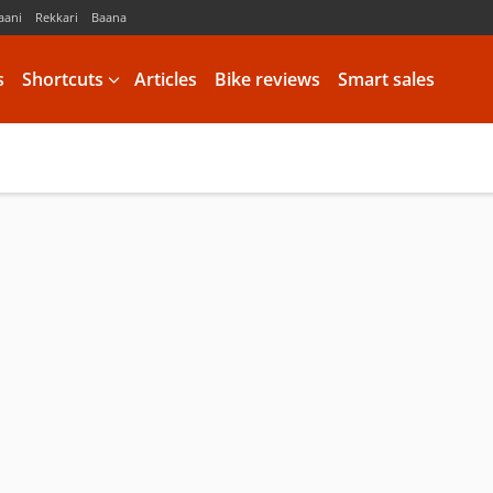
aani
Rekkari
Baana
s
Shortcuts
Articles
Bike reviews
Smart sales