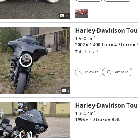
15
Harley-Davidson Tou
1 500 cm³
2002
● 1 400 tkm
● 4-Stroke
● 
Talvihinta!!
Favorite
Compare
8
Harley-Davidson Tou
1 300 cm³
1995
● 4-Stroke
● Belt