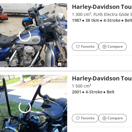
Harley-Davidson Tou
1 300 cm³, FLHS Electra Glide 
1987
● 38 tkm
● 4-Stroke
● Bel
Favorite
Compare
10
Harley-Davidson Tou
1 500 cm³
2001
● 4-Stroke
● Belt
Favorite
Compare