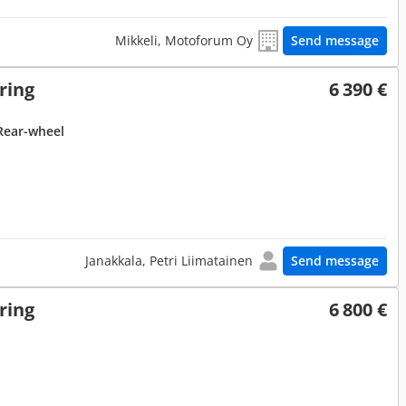
Mikkeli, Motoforum Oy
Send message
ring
6 390 €
Rear-wheel
Janakkala, Petri Liimatainen
Send message
ring
6 800 €