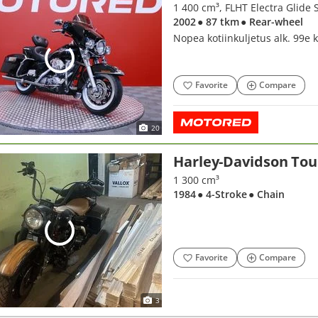
1 400 cm³, FLHT Electra Glide S
2002
● 87 tkm
● Rear-wheel
Nopea kotiinkuljetus alk. 99e
Favorite
Compare
20
Harley-Davidson Tou
1 300 cm³
1984
● 4-Stroke
● Chain
Favorite
Compare
3