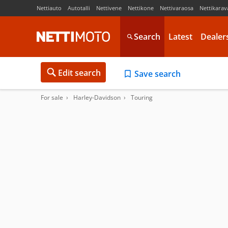
Nettiauto
Autotalli
Nettivene
Nettikone
Nettivaraosa
Nettikarav
Search
Latest
Dealer
Edit search
Save search
For sale
Harley-Davidson
Touring