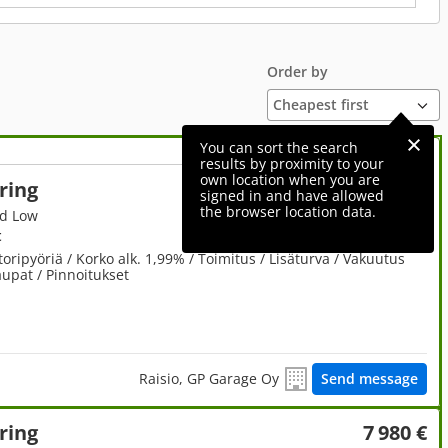
Order by
You can sort the search
results by proximity to your
own location when you are
ring
23 980 €
signed in and have allowed
the browser location data.
ed Low
t
pyöriä / Korko alk. 1,99% / Toimitus / Lisäturva / Vakuutus
kaupat / Pinnoitukset
Raisio, GP Garage Oy
Send message
ring
7 980 €