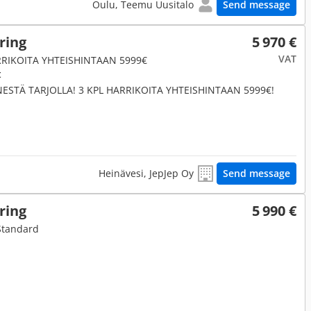
Oulu, Teemu Uusitalo
Send message
ring
5 970 €
VAT
ARRIKOITA YHTEISHINTAAN 5999€
t
NESTÄ TARJOLLA! 3 KPL HARRIKOITA YHTEISHINTAAN 5999€!
Heinävesi, JepJep Oy
Send message
ring
5 990 €
 Standard