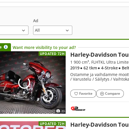
Ad
e
Want more visibility to your ad?
Harley-Davidson Tou
UPDATED 72H
1 900 cm³, FLHTKL Ultra Limit
2019
● 62 tkm
● 4-Stroke
● Bel
Ostamme ja vaihdamme moottori
/ Varustelu / Säilytys / Vaihto
Favorite
Compare
30
Harley-Davidson Tou
UPDATED 72H