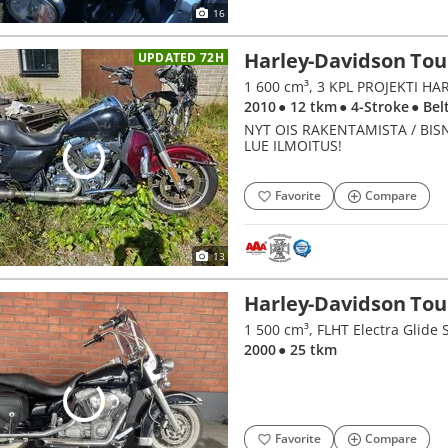
16
Harley-Davidson Tou
UPDATED 72H
1 600 cm³, 3 KPL PROJEKTI H
2010
● 12 tkm
● 4-Stroke
● Bel
NYT OIS RAKENTAMISTA / BIS
LUE ILMOITUS!
Favorite
Compare
13
Harley-Davidson Tou
1 500 cm³, FLHT Electra Glide
2000
● 25 tkm
Favorite
Compare