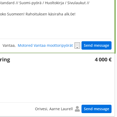
tandard // Suomi-pyörä / Huoltokirja / Sivulaukut //
 koko Suomeen! Rahoituksen käsiraha alk.0e!
Vantaa,
Motored Vantaa moottoripyörät
Send message
ring
4 000 €
Orivesi, Aarne Laurell
Send message