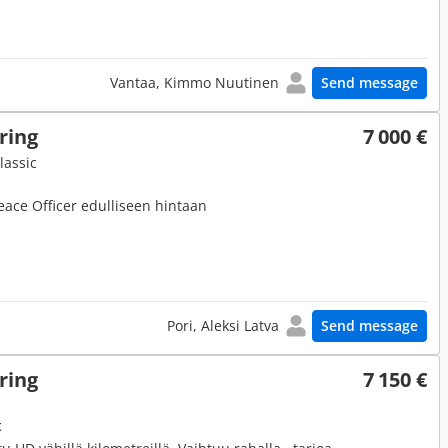
Vantaa, Kimmo Nuutinen
Send message
ring
7 000 €
lassic
ace Officer edulliseen hintaan
Pori, Aleksi Latva
Send message
ring
7 150 €
t