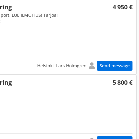
ring
4 950 €
Sport. LUE ILMOITUS! Tarjoa!
t
Helsinki, Lars Holmgren
Send message
ring
5 800 €