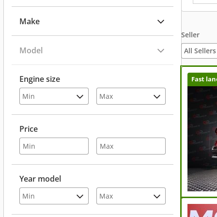
Make
Seller
Model
All Sellers
Engine size
Fast lan
Price
Year model