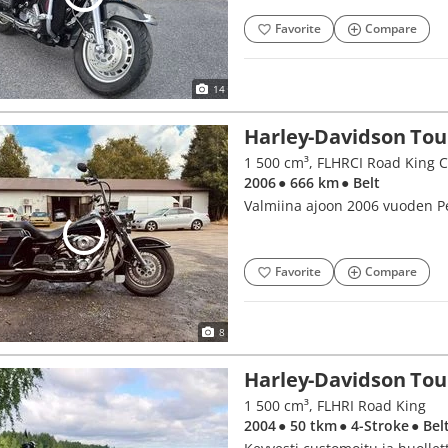
Favorite
Compare
14
Harley-Davidson Tou
1 500 cm³, FLHRCI Road King C
2006
● 666 km
● Belt
Valmiina ajoon 2006 vuoden Pe
Favorite
Compare
8
Harley-Davidson Tou
1 500 cm³, FLHRI Road King
2004
● 50 tkm
● 4-Stroke
● Bel