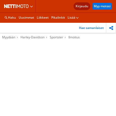
Kirjaudu
Myy motosi
Haku
Uusimmat
Liikkeet
Pikalinkit
Lisää
Hae samanlaiset
Myydään
Harley-Davidson
Sportster
Ilmoitus