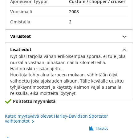
Ajoneuvon tyyppi
Custom / chopper / cruiser
Vuosimalli
2008
Omistajia
2
Varusteet
Lisätiedot
Nyt olisi tarjolla vähän erikoisempaa sporaa, ei tule joka
nurkalla vastaan, ainakaan näillä kilometreillä.
Hädintuskin sisäänajettu.
Huoltoja tehty aina tarpeen mukaan, vähintään öljyt
vaihdettu joka ajokauden alkuun. Tälle keväälle uusittu
tyhjäkäyntimoottori ja käytetty Raimon Pajalla samalla
reissulla, eikä moitteita löytynyt.
Poistettu myynnistä
Katso myytävävä olevat Harley-Davidson Sportster
vaihtomotot
Tilastot