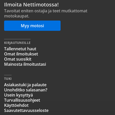
Ilmoita Nettimotossa!
Tavoitat eniten ostajia ja teet mutkattomat
motokaupat.
Myy motosi
KIRJAUTUNEILLE
Tallennetut haut
Omat ilmoitukset
Omat suosikit
Mainosta ilmoitustasi
TUKI
Asiakastuki ja palaute
Unohditko salasanan?
Usein kysyttyä
Turvallisuusohjeet
Käyttöehdot
Saavutettavuusseloste