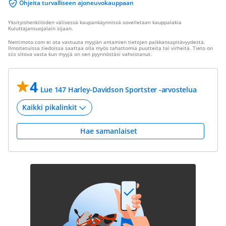
Ohjeita turvalliseen ajoneuvokauppaan
Yksityishenkilöiden välisessä kaupankäynnissä sovelletaan kauppalakia
Kuluttajansuojalain sijaan.
Nettimoto.com ei ota vastuuta myyjän antamien tietojen paikkansapitävyydestä.
Ilmoitetuissa tiedoissa saattaa olla myös tahattomia puutteita tai virheitä. Tieto on
siis sitova vasta kun myyjä on sen pyynnöstäsi vahvistanut.
4
Lue 147 Harley-Davidson Sportster -arvostelua
Hae samanlaiset