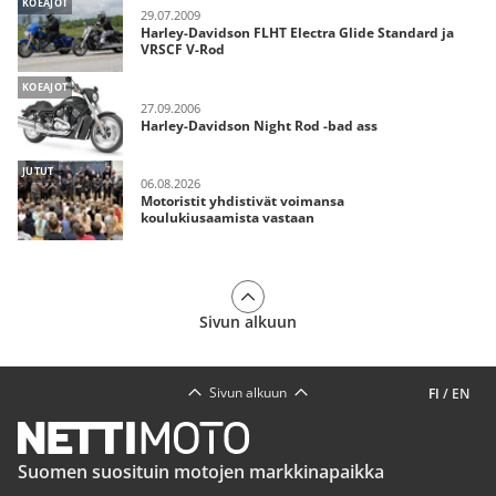
KOEAJOT
29.07.2009
Harley-Davidson FLHT Electra Glide Standard ja
VRSCF V-Rod
KOEAJOT
27.09.2006
Harley-Davidson Night Rod -bad ass
JUTUT
06.08.2026
Motoristit yhdistivät voimansa
koulukiusaamista vastaan
Sivun alkuun
Sivun alkuun
FI
/
EN
Suomen suosituin motojen markkinapaikka