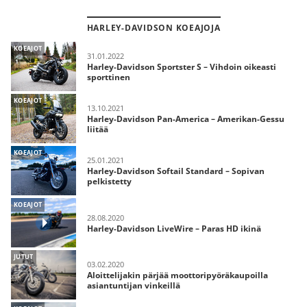
HARLEY-DAVIDSON KOEAJOJA
KOEAJOT
31.01.2022
Harley-Davidson Sportster S – Vihdoin oikeasti
sporttinen
KOEAJOT
13.10.2021
Harley-Davidson Pan-America – Amerikan-Gessu
liitää
KOEAJOT
25.01.2021
Harley-Davidson Softail Standard – Sopivan
pelkistetty
KOEAJOT
28.08.2020
Harley-Davidson LiveWire – Paras HD ikinä
JUTUT
03.02.2020
Aloittelijakin pärjää moottoripyöräkaupoilla
asiantuntijan vinkeillä