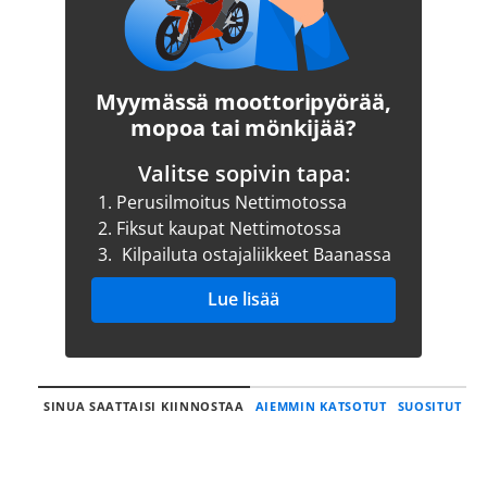
Myymässä moottoripyörää,
mopoa tai mönkijää?
Valitse sopivin tapa:
1.
Perusilmoitus Nettimotossa
2.
Fiksut kaupat Nettimotossa
3.
Kilpailuta ostajaliikkeet Baanassa
Lue lisää
SINUA SAATTAISI KIINNOSTAA
AIEMMIN KATSOTUT
SUOSITUT