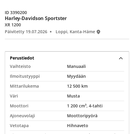
ID 3390200
Harley-Davidson Sportster
XR 1200
Päivitetty 19.07.2026
Loppi, Kanta-Häme
Perustiedot
Vaihteisto
Manuaali
Ilmoitustyyppi
Myydään
Mittarilukema
12 500 km
Väri
Musta
Moottori
1 200 cm³, 4-tahti
Ajoneuvolaji
Moottoripyörä
Vetotapa
Hihnaveto