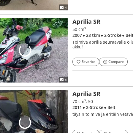
4
Aprilia SR
50 cm³
2007
● 28 tkm
● 2-Stroke
● Bel
Toimiva aprilia seuraavalle o
akku!
Favorite
Compare
8
Aprilia SR
70 cm³, 50
2011
● 2-Stroke
● Belt
täysin toimiva ja eritäin vetävä