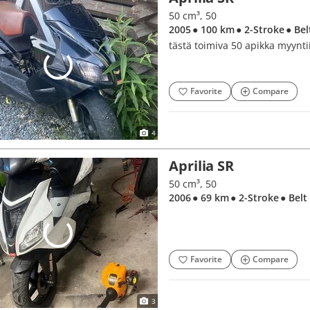
50 cm³, 50
2005
● 100 km
● 2-Stroke
● Bel
tästä toimiva 50 apikka myynti
Favorite
Compare
4
Aprilia SR
50 cm³, 50
2006
● 69 km
● 2-Stroke
● Belt
Favorite
Compare
3