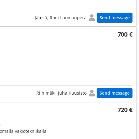
Jämsä, Roni Luomanperä
Send message
700 €
t
Riihimäki, Juha Kuusisto
Send message
720 €
t
tomalla vakiotekniikalla