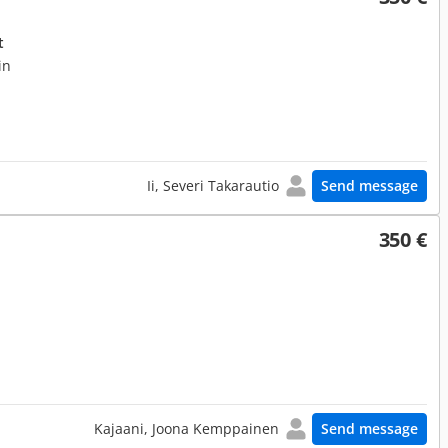
t
in
Ii, Severi Takarautio
Send message
350 €
Kajaani, Joona Kemppainen
Send message