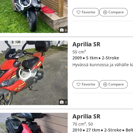
Favorite
Compare
8
Aprilia SR
50 cm³
2009
● 5 tkm
● 2-Stroke
Hyvässä kunnossa ja vähälle kä
Favorite
Compare
3
Aprilia SR
70 cm³, 50
2010
● 27 tkm
● 2-Stroke
● Bel