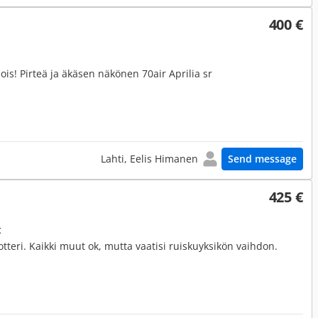
400 €
is! Pirteä ja äkäsen näkönen 70air Aprilia sr
Lahti, Eelis Himanen
Send message
425 €
t
otteri. Kaikki muut ok, mutta vaatisi ruiskuyksikön vaihdon.