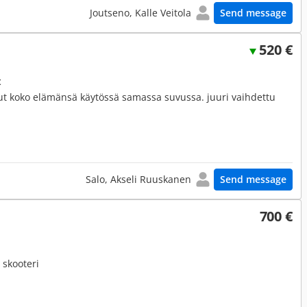
Joutseno, Kalle Veitola
Send message
520 €
t
llut koko elämänsä käytössä samassa suvussa. juuri vaihdettu
Salo, Akseli Ruuskanen
Send message
700 €
 skooteri