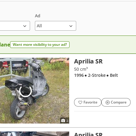
Ad
 lane
Want more visibility to your ad?
Aprilia SR
50 cm³
1996
● 2-Stroke
● Belt
Favorite
Compare
2
Aprilia SR