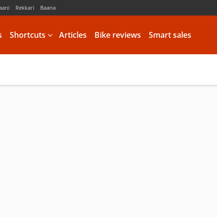
aani
Rekkari
Baana
s
Shortcuts
Articles
Bike reviews
Smart sales