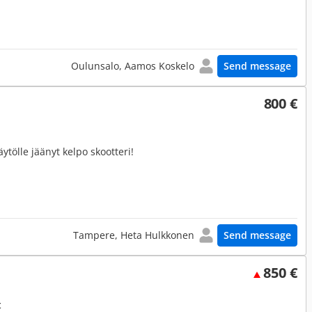
Oulunsalo, Aamos Koskelo
Send message
800 €
ytölle jäänyt kelpo skootteri!
Tampere, Heta Hulkkonen
Send message
850 €
t