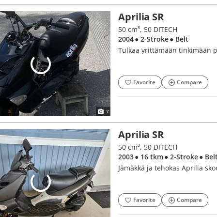
Aprilia SR
50 cm³, 50 DITECH
2004
● 2-Stroke
● Belt
Tulkaa yrittämään tinkimään po
Favorite
Compare
7
Aprilia SR
50 cm³, 50 DITECH
2003
● 16 tkm
● 2-Stroke
● Bel
Jämäkkä ja tehokas Aprilia sko
Favorite
Compare