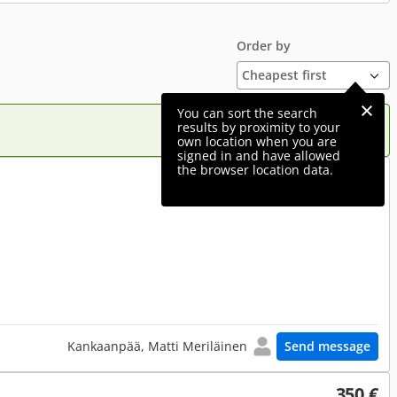
Order by
You can sort the search
results by proximity to your
own location when you are
signed in and have allowed
the browser location data.
300 €
Kankaanpää, Matti Meriläinen
Send message
350 €