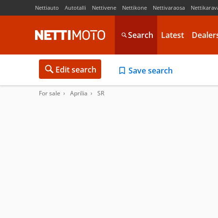
Nettiauto
Autotalli
Nettivene
Nettikone
Nettivaraosa
Nettikarav
Search
Latest
Dealer
Edit search
Save search
For sale
Aprilia
SR