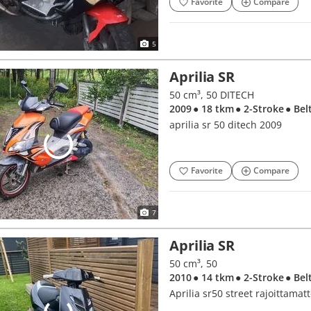
Favorite
Compare
5
Aprilia SR
50 cm³, 50 DITECH
2009
● 18 tkm
● 2-Stroke
● Bel
aprilia sr 50 ditech 2009
Favorite
Compare
7
Aprilia SR
50 cm³, 50
2010
● 14 tkm
● 2-Stroke
● Bel
Aprilia sr50 street rajoittamat