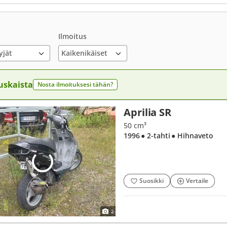
Ilmoitus
yjät
uskaista
Nosta ilmoituksesi tähän?
Aprilia SR
50 cm³
1996
● 2-tahti
● Hihnaveto
Suosikki
Vertaile
2