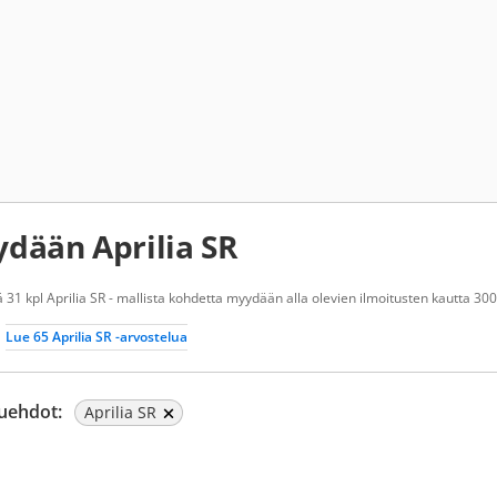
dään Aprilia SR
 31 kpl Aprilia SR - mallista kohdetta myydään alla olevien ilmoitusten kautta 300
Lue 65 Aprilia SR -arvostelua
uehdot:
Aprilia SR