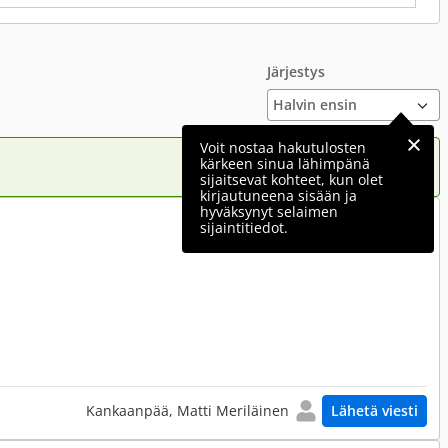
Järjestys
Voit nostaa hakutulosten
kärkeen sinua lähimpänä
sijaitsevat kohteet, kun olet
kirjautuneena sisään ja
hyväksynyt selaimen
300 €
sijaintitiedot.
Kankaanpää, Matti Meriläinen
Lähetä viesti