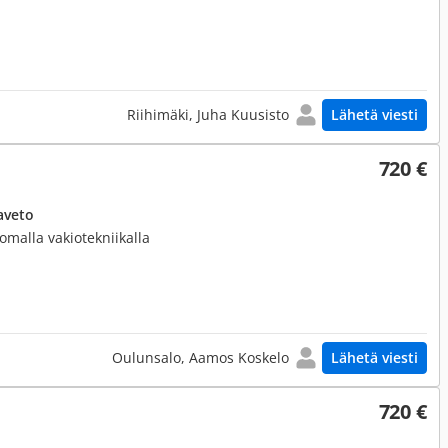
Riihimäki, Juha Kuusisto
Lähetä viesti
720 €
aveto
tomalla vakiotekniikalla
Oulunsalo, Aamos Koskelo
Lähetä viesti
720 €