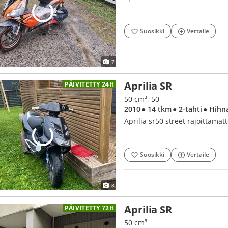
Suosikki
Vertaile
7
Aprilia SR
PÄIVITETTY 24H
50 cm³, 50
2010
● 14 tkm
● 2-tahti
● Hihn
Aprilia sr50 street rajoittamat
Suosikki
Vertaile
8
Aprilia SR
PÄIVITETTY 72H
50 cm³