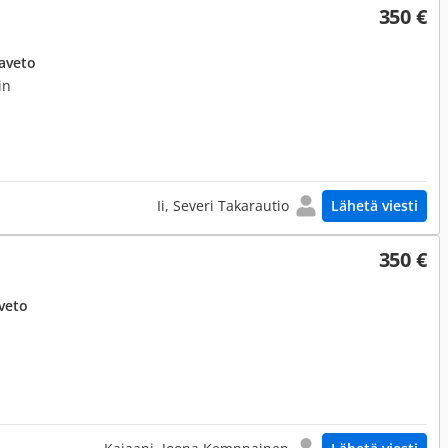
350 €
aveto
in
Ii, Severi Takarautio
Lähetä viesti
350 €
veto