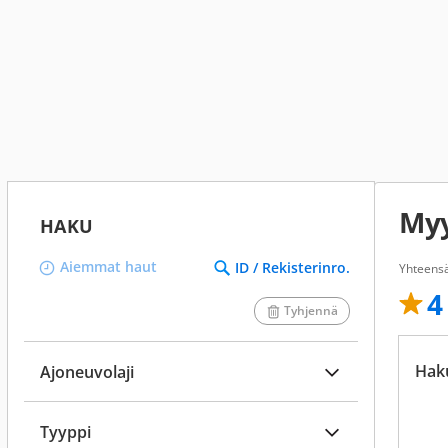
Myy
HAKU
Aiemmat haut
ID / Rekisterinro.
Yhteensä
4
Tyhjennä
Hak
Ajoneuvolaji
Tyyppi