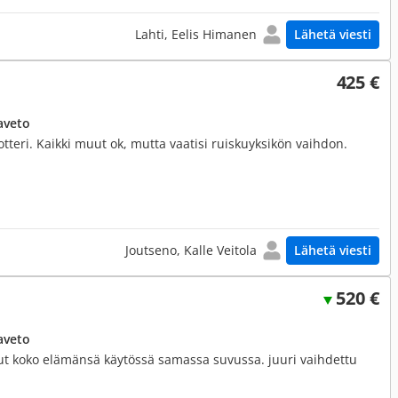
Lahti, Eelis Himanen
Lähetä viesti
425 €
aveto
otteri. Kaikki muut ok, mutta vaatisi ruiskuyksikön vaihdon.
Joutseno, Kalle Veitola
Lähetä viesti
520 €
aveto
llut koko elämänsä käytössä samassa suvussa. juuri vaihdettu