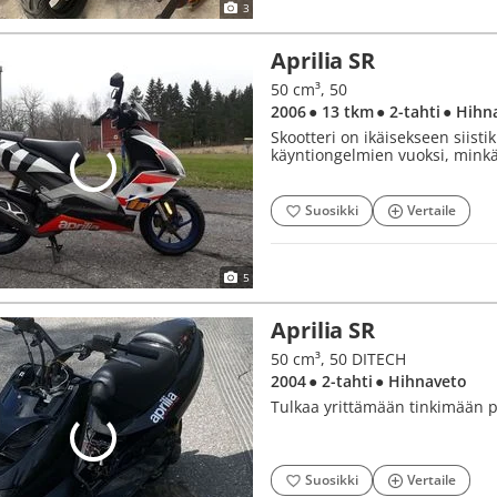
3
Aprilia SR
50 cm³, 50
2006
● 13 tkm
● 2-tahti
● Hihn
Skootteri on ikäisekseen siisti
käyntiongelmien vuoksi, minkä 
Suosikki
Vertaile
5
Aprilia SR
50 cm³, 50 DITECH
2004
● 2-tahti
● Hihnaveto
Tulkaa yrittämään tinkimään po
Suosikki
Vertaile