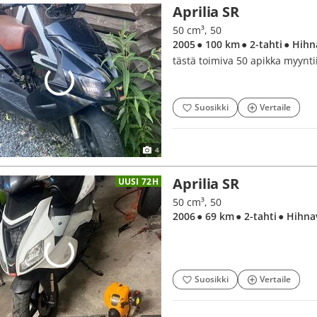
Aprilia SR
50 cm³, 50
2005
● 100 km
● 2-tahti
● Hihn
tästä toimiva 50 apikka myynti
Suosikki
Vertaile
4
Aprilia SR
UUSI 72H
50 cm³, 50
2006
● 69 km
● 2-tahti
● Hihna
Suosikki
Vertaile