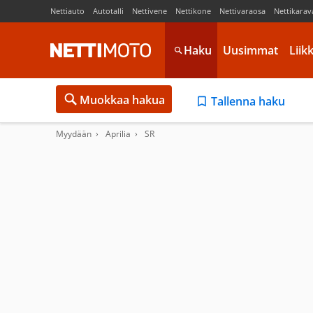
Nettiauto
Autotalli
Nettivene
Nettikone
Nettivaraosa
Nettikarav
Haku
Uusimmat
Liik
Muokkaa hakua
Tallenna haku
Myydään
Aprilia
SR