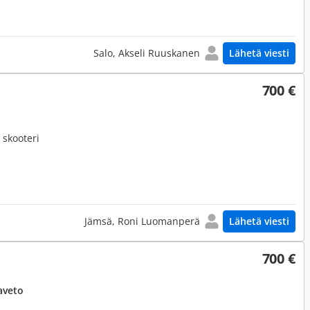
Salo, Akseli Ruuskanen
Lähetä viesti
700 €
 skooteri
Jämsä, Roni Luomanperä
Lähetä viesti
700 €
aveto