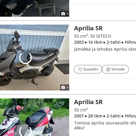
7
Aprilia SR
50 cm³, 50 DITECH
2003
● 16 tkm
● 2-tahti
● Hihn
Jämäkkä ja tehokas Aprilia sko
Suosikki
Vertaile
4
Aprilia SR
50 cm³
2007
● 28 tkm
● 2-tahti
● Hihn
Toimiva aprilia seuraavalle o
akku!