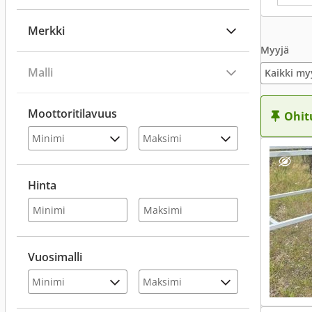
Merkki
Myyjä
Malli
Kaikki my
Moottoritilavuus
Ohit
Hinta
Vuosimalli