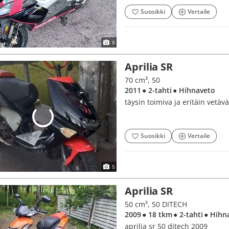
Suosikki
Vertaile
8
Aprilia SR
70 cm³, 50
2011
● 2-tahti
● Hihnaveto
täysin toimiva ja eritäin vetävä
Suosikki
Vertaile
5
Aprilia SR
50 cm³, 50 DITECH
2009
● 18 tkm
● 2-tahti
● Hihn
aprilia sr 50 ditech 2009