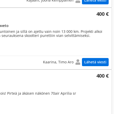
Kajaani, Joona Kemppainen
Lähetä viesti
400 €
aveto
kuntoinen ja sillä on ajettu vain noin 13 000 km. Projekti alkoi
seurauksena skootteri purettiin vian selvittämiseksi.
Kaarina, Timo Aro
Lähetä viesti
400 €
is! Pirteä ja äkäsen näkönen 70air Aprilia sr