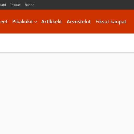
aani
Rekkari
Baana
keet
Pikalinkit
Artikkelit
Arvostelut
Fiksut kaupat