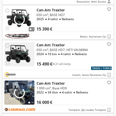
Rovaniemi, Antti Kurola
Can-Am Traxter
650 cm³, BASE HD7
2025
● 4-tahti
● Neliveto
15 390 €
3
Ähtäri, Karilainen Oy
Can-Am Traxter
650 cm³, BASE HD7, HETI VALMIINA
2024
● 10 km
● 4-tahti
● Neliveto
15 490 €
ALV väh.kelp.
TAKUU / TURVA
Iisalmi, Savon Rautaosa Oy
Can-Am Traxter
1 000 cm³, Base HD9
2022
● 34 tkm
● 4-tahti
● Neliveto
16 000 €
18
Tampere, J&J Loukko Tampere