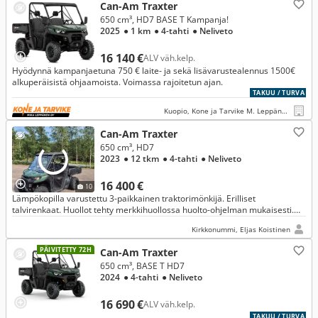
Can-Am Traxter
650 cm³, HD7 BASE T Kampanja!
2025
● 1 km
● 4-tahti
● Neliveto
16 140 €
ALV väh.kelp.
Hyödynnä kampanjaetuna 750 € laite- ja sekä lisävarustealennus 1500€
alkuperäisistä ohjaamoista. Voimassa rajoitetun ajan.
TAKUU / TURVA
Kuopio, Kone ja Tarvike M. Leppänen Oy
Can-Am Traxter
650 cm³, HD7
2023
● 12 tkm
● 4-tahti
● Neliveto
16 400 €
10
Lämpökopilla varustettu 3-paikkainen traktorimönkijä. Erilliset
talvirenkaat. Huollot tehty merkkihuollossa huolto-ohjelman mukaisesti.
Tässä luotettava peli myös kylmemmille keleille!
Kirkkonummi, Eljas Koistinen
PÄIVITETTY 72H
Can-Am Traxter
650 cm³, BASE T HD7
2024
● 4-tahti
● Neliveto
16 690 €
ALV väh.kelp.
TAKUU / TURVA