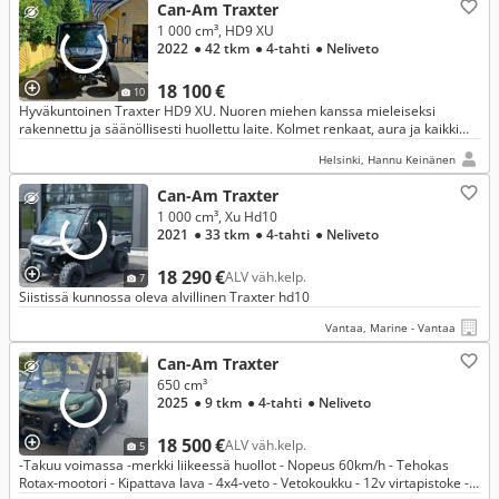
Can-Am Traxter
1 000 cm³, HD9 XU
2022
● 42 tkm
● 4-tahti
● Neliveto
18 100 €
10
Hyväkuntoinen Traxter HD9 XU. Nuoren miehen kanssa mieleiseksi
rakennettu ja säänöllisesti huollettu laite. Kolmet renkaat, aura ja kaikki
muukin nuoren tarvitsemat varusteet. Ei kolaroitu/kaadettu
Helsinki, Hannu Keinänen
Can-Am Traxter
1 000 cm³, Xu Hd10
2021
● 33 tkm
● 4-tahti
● Neliveto
18 290 €
ALV väh.kelp.
7
Siistissä kunnossa oleva alvillinen Traxter hd10
Vantaa, Marine - Vantaa
Can-Am Traxter
650 cm³
2025
● 9 tkm
● 4-tahti
● Neliveto
18 500 €
ALV väh.kelp.
5
-Takuu voimassa -merkki liikeessä huollot - Nopeus 60km/h - Tehokas
Rotax-mootori - Kipattava lava - 4x4-veto - Vetokoukku - 12v virtapistoke -