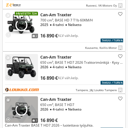
Ruovesi, VK-Motors Oy
PÄIVITETTY 72H
Can-Am Traxter
700 cm³, BASE HD 7 T1b 60KM/H
2025
● 4-tahti
● Neliveto
16 890 €
ALV väh.kelp.
2
TAKUU / TURVA
Kuusamo, Koillis-Motor
Can-Am Traxter
650 cm³, BASE T HD7 2026 Traktorimönkijä - Kysy edulliset rahoitukset!
2026
● 4-tahti
● Neliveto
16 890 €
ALV väh.kelp.
TAKUU / TURVA
Tampere, J&J Loukko Tampere
Can-Am Traxter
650 cm³, BASE T HD7
2026
● 4-tahti
● Neliveto
16 890 €
3
Can-Am Traxter BASE T HD7 2026 – luotettava työjuhta.