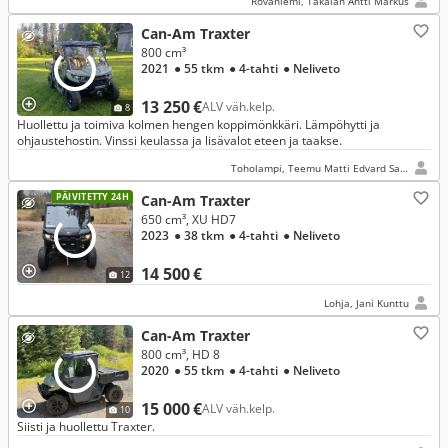
Rovaniemi, Takalan Antti Markus
Can-Am Traxter
800 cm³
2021
● 55 tkm
● 4-tahti
● Neliveto
13 250 €
ALV väh.kelp.
8
Huollettu ja toimiva kolmen hengen koppimönkkäri. Lämpöhytti ja
ohjaustehostin. Vinssi keulassa ja lisävalot eteen ja taakse.
Toholampi, Teemu Matti Edvard Saarinen
PÄIVITETTY 24H
Can-Am Traxter
650 cm³, XU HD7
2023
● 38 tkm
● 4-tahti
● Neliveto
14 500 €
12
Lohja, Jani Kunttu
Can-Am Traxter
800 cm³, HD 8
2020
● 55 tkm
● 4-tahti
● Neliveto
15 000 €
ALV väh.kelp.
10
Siisti ja huollettu Traxter.