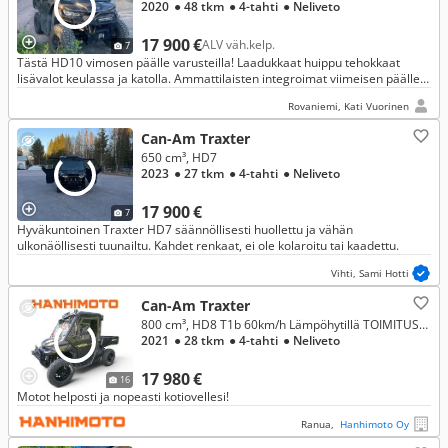
2020
● 48 tkm
● 4-tahti
● Neliveto
17 900 €
ALV väh.kelp.
7
Tästä HD10 vimosen päälle varusteilla! Laadukkaat huippu tehokkaat
lisävalot keulassa ja katolla. Ammattilaisten integroimat viimeisen päälle
poppivehkeet. Äänieristetty. Lämpöhytti.
Rovaniemi, Kati Vuorinen
Can-Am Traxter
650 cm³, HD7
2023
● 27 tkm
● 4-tahti
● Neliveto
17 900 €
7
Hyväkuntoinen Traxter HD7 säännöllisesti huollettu ja vähän
ulkonäöllisesti tuunailtu. Kahdet renkaat, ei ole kolaroitu tai kaadettu.
Vihti, Sami Hotti
Can-Am Traxter
800 cm³, HD8 T1b 60km/h Lämpöhytillä TOIMITUS/ RAHOITUS/ VAIHTO
2021
● 28 tkm
● 4-tahti
● Neliveto
17 980 €
16
Motot helposti ja nopeasti kotiovellesi!
Ranua,
Hanhimoto Oy