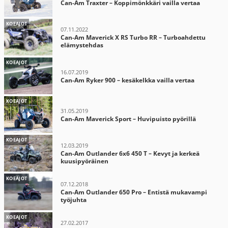
Can-Am Traxter – Koppimönkkäri vailla vertaa
KOEAJOT
07.11.2022
Can-Am Maverick X RS Turbo RR – Turboahdettu
elämystehdas
KOEAJOT
16.07.2019
Can-Am Ryker 900 – kesäkelkka vailla vertaa
KOEAJOT
31.05.2019
Can-Am Maverick Sport – Huvipuisto pyörillä
KOEAJOT
12.03.2019
Can-Am Outlander 6x6 450 T – Kevyt ja kerkeä
kuusipyöräinen
KOEAJOT
07.12.2018
Can-Am Outlander 650 Pro – Entistä mukavampi
työjuhta
KOEAJOT
27.02.2017