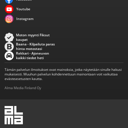
Youtube
Instagram
Moton myynti Fiksut
kaupat
Baana - Kilpailuta paras
hinta motostasi
Rekkari - Ajoneuvon
kaikki tiedot heti
Tämän palvelun ilmoitukset ovat mainoksia, jotka näytetään sinulle hakusi
mukaisesti. Muuhun palvelun kohdennettuun mainontaan voit vaikuttaa
evästeasetusten kautta.
Alma Media Finland Oy