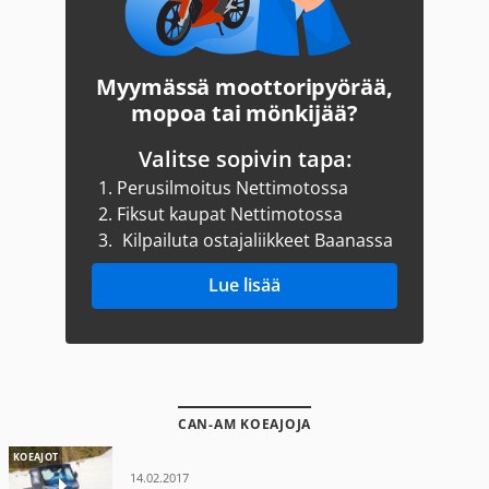
Myymässä moottoripyörää,
mopoa tai mönkijää?
Valitse sopivin tapa:
1.
Perusilmoitus Nettimotossa
2.
Fiksut kaupat Nettimotossa
3.
Kilpailuta ostajaliikkeet Baanassa
Lue lisää
CAN-AM KOEAJOJA
KOEAJOT
14.02.2017