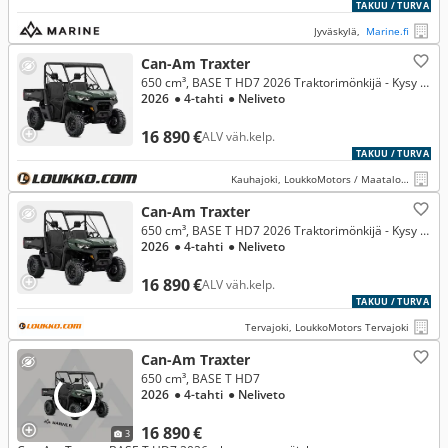
TAKUU / TURVA
Jyväskylä,
Marine.fi
Can-Am Traxter
650 cm³, BASE T HD7 2026 Traktorimönkijä - Kysy edulliset rahoitukset!
2026
● 4-tahti
● Neliveto
16 890 €
ALV väh.kelp.
TAKUU / TURVA
Kauhajoki, LoukkoMotors / Maatalous Kauhajoki
Can-Am Traxter
650 cm³, BASE T HD7 2026 Traktorimönkijä - Kysy edulliset rahoitukset!
2026
● 4-tahti
● Neliveto
16 890 €
ALV väh.kelp.
TAKUU / TURVA
Tervajoki, LoukkoMotors Tervajoki
Can-Am Traxter
650 cm³, BASE T HD7
2026
● 4-tahti
● Neliveto
16 890 €
3