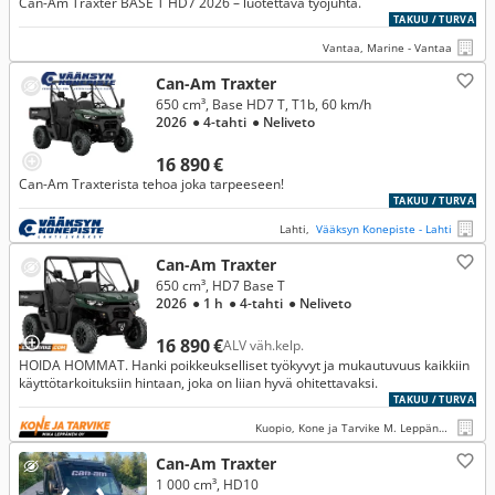
Can-Am Traxter BASE T HD7 2026 – luotettava työjuhta.
TAKUU / TURVA
Vantaa, Marine - Vantaa
Can-Am Traxter
650 cm³, Base HD7 T, T1b, 60 km/h
2026
● 4-tahti
● Neliveto
16 890 €
Can-Am Traxterista tehoa joka tarpeeseen!
TAKUU / TURVA
Lahti,
Vääksyn Konepiste - Lahti
Can-Am Traxter
650 cm³, HD7 Base T
2026
● 1 h
● 4-tahti
● Neliveto
16 890 €
ALV väh.kelp.
HOIDA HOMMAT. Hanki poikkeukselliset työkyvyt ja mukautuvuus kaikkiin
käyttötarkoituksiin hintaan, joka on liian hyvä ohitettavaksi.
TAKUU / TURVA
Kuopio, Kone ja Tarvike M. Leppänen Oy
Can-Am Traxter
1 000 cm³, HD10