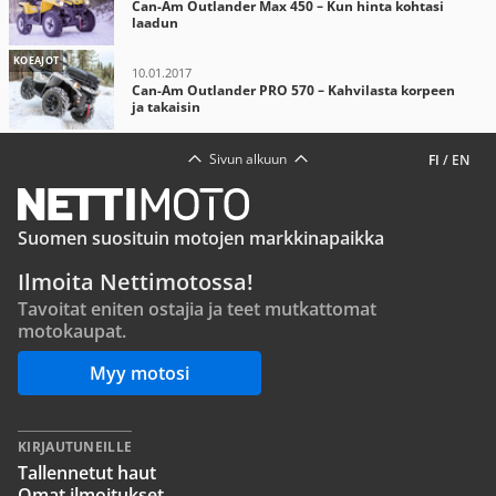
Can-Am Outlander Max 450 – Kun hinta kohtasi
laadun
KOEAJOT
10.01.2017
Can-Am Outlander PRO 570 – Kahvilasta korpeen
ja takaisin
Sivun alkuun
FI
/
EN
Suomen suosituin motojen markkinapaikka
Ilmoita Nettimotossa!
Tavoitat eniten ostajia ja teet mutkattomat
motokaupat.
Myy motosi
KIRJAUTUNEILLE
Tallennetut haut
Omat ilmoitukset