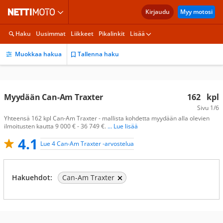
Kirjaudu
Myy motosi
Haku
Uusimmat
Liikkeet
Pikalinkit
Lisää
Muokkaa hakua
Tallenna haku
Myydään Can-Am Traxter
162
kpl
Sivu
1/6
Yhteensä 162 kpl Can-Am Traxter - mallista kohdetta myydään alla olevien
ilmoitusten kautta 9 000 € - 36 749 €.
... Lue lisää
4.1
Lue 4 Can-Am Traxter -arvostelua
Hakuehdot:
Can-Am Traxter