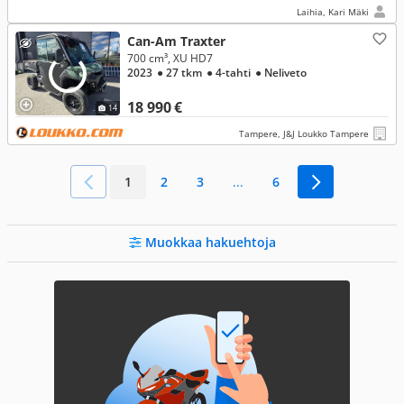
keskimmäiselle penkille avattava juomateline
Laihia, Kari Mäki
Can-Am Traxter
700 cm³, XU HD7
2023
● 27 tkm
● 4-tahti
● Neliveto
18 990 €
14
Tampere, J&J Loukko Tampere
1
2
3
...
6
Muokkaa hakuehtoja