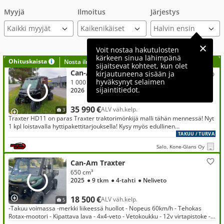
Myyjä
Ilmoitus
Järjestys
Kaikki myyjät
Voit nostaa hakutulosten
kärkeen sinua lähimpänä
Ohituskaista
Nosta ilmoituksesi tähän?
sijaitsevat kohteet, kun olet
Can-Am Traxter
kirjautuneena sisään ja
hyväksynyt selaimen
1 000 cm³, HD11 XU ABS T1B Deluxe hyttipaketilla
sijaintitiedot.
2026
● 4-tahti
● Neliveto
35 990 €
ALV väh.kelp.
3
Traxter HD11 on paras Traxter traktorimönkijä malli tähän mennessä! Nyt
1 kpl loistavalla hyttipakettitarjouksella! Kysy myös edullinen
rahoitustarjous!
TAKUU / TURVA
Salo, Kone-Glans Oy
Can-Am Traxter
650 cm³
2025
● 9 tkm
● 4-tahti
● Neliveto
18 500 €
ALV väh.kelp.
5
-Takuu voimassa -merkki liikeessä huollot - Nopeus 60km/h - Tehokas
Rotax-mootori - Kipattava lava - 4x4-veto - Vetokoukku - 12v virtapistoke -