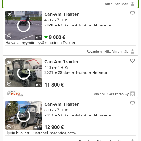
keskimmäiselle penkille avattava juomateline
Laihia, Kari Mäki
Can-Am Traxter
450 cm³, HD5
2020
● 63 tkm
● 4-tahti
● Hihnaveto
9 000 €
7
Halvalla myyntiin hyväkuntoinen Traxter!
Rovaniemi, Niko Virranmäki
Can-Am Traxter
450 cm³, HD5
2021
● 28 tkm
● 4-tahti
● Neliveto
11 800 €
9
Alajärvi, Cars Perho Oy
Can-Am Traxter
800 cm³, HD8
2017
● 53 tkm
● 4-tahti
● Hihnaveto
12 900 €
15
Hyvin huollettu luottopeli maantieajosta.