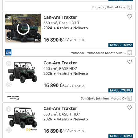
Kuusamo, Koillis-Motor
Can-Am Traxter
650 cm³, Base HD7 T
2024
● 4-tahti
● Neliveto
16 890 €
ALV väh.kelp.
8
TAKUU / TURVA
Viitasaari, Viitasaaren Konetarvike – Oikea Konekauppa
Can-Am Traxter
650 cm³, BASE HD7
2026
● 4-tahti
● Neliveto
16 890 €
ALV väh.kelp.
TAKUU / TURVA
Seinäjoki, Jokiniemi Motors Oy
Can-Am Traxter
650 cm³, BASE T HD7
2026
● 4-tahti
● Neliveto
16 890 €
ALV väh.kelp.
TAKUU / TURVA