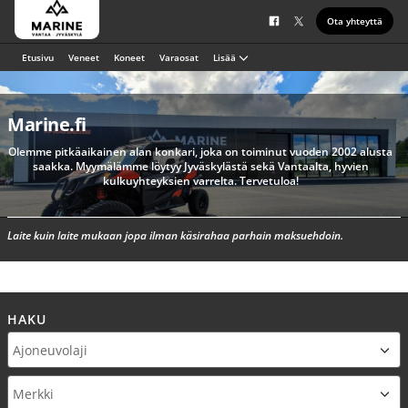
Ota yhteyttä
Etusivu
Veneet
Koneet
Varaosat
Lisää
Marine.fi
Olemme pitkäaikainen alan konkari, joka on toiminut vuoden 2002 alusta
saakka. Myymälämme löytyy Jyväskylästä sekä Vantaalta, hyvien
kulkuyhteyksien varrelta. Tervetuloa!
Laite kuin laite mukaan jopa ilman käsirahaa parhain maksuehdoin.
HAKU