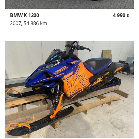
BMW K 1200
4 990
€
2007, 54 886 km