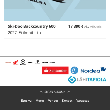
Ski-Doo Backcountry 600
17 390
€
ALV väh.kelp.
2027, Ei ilmoitettu
SIVUN ALKUUN
Etusivu
Motot
Veneet
Koneet
Varaosat