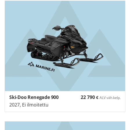
Ski-Doo Renegade 900
22 790
€
ALV väh.kelp.
2027, Ei ilmoitettu